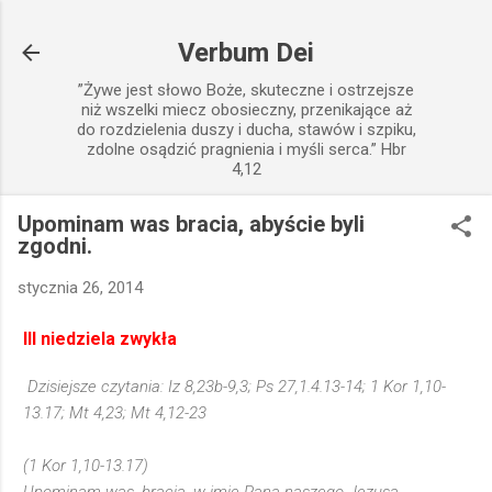
Przejdź do głównej zawartości
Verbum Dei
”Żywe jest słowo Boże, skuteczne i ostrzejsze
niż wszelki miecz obosieczny, przenikające aż
do rozdzielenia duszy i ducha, stawów i szpiku,
zdolne osądzić pragnienia i myśli serca.” Hbr
4,12
Upominam was bracia, abyście byli
zgodni.
stycznia 26, 2014
III niedziela zwykła
Dzisiejsze czytania: Iz 8,23b-9,3; Ps 27,1.4.13-14; 1 Kor 1,10-
13.17; Mt 4,23; Mt 4,12-23
(1 Kor 1,10-13.17)