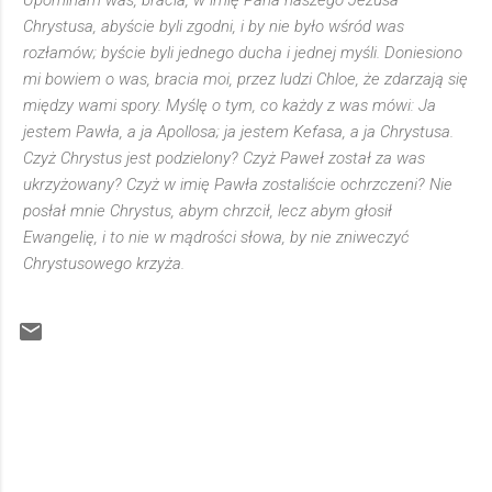
Upominam was, bracia, w imię Pana naszego Jezusa
Chrystusa, abyście byli zgodni, i by nie było wśród was
rozłamów; byście byli jednego ducha i jednej myśli. Doniesiono
mi bowiem o was, bracia moi, przez ludzi Chloe, że zdarzają się
między wami spory. Myślę o tym, co każdy z was mówi: Ja
jestem Pawła, a ja Apollosa; ja jestem Kefasa, a ja Chrystusa.
Czyż Chrystus jest podzielony? Czyż Paweł został za was
ukrzyżowany? Czyż w imię Pawła zostaliście ochrzczeni? Nie
posłał mnie Chrystus, abym chrzcił, lecz abym głosił
Ewangelię, i to nie w mądrości słowa, by nie zniweczyć
Chrystusowego krzyża.
K
o
m
e