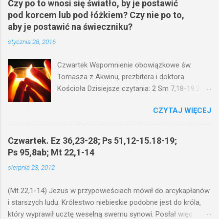
Czy po to wnosi się światło, by je postawić
pod korcem lub pod łóżkiem? Czy nie po to,
aby je postawić na świeczniku?
stycznia 28, 2016
Czwartek Wspomnienie obowiązkowe św.
Tomasza z Akwinu, prezbitera i doktora
Kościoła Dzisiejsze czytania: 2 Sm 7,18-19.24-
29; Ps 132,1-5.11-14; Ps 119,105; Mk 4,21-25
CZYTAJ WIĘCEJ
(Mk 4,21-25) Jezus mówił ludowi: Czy po to
wnosi się światło, by je postawić pod korcem
lub pod łóżkiem? Czy nie po to, aby je postawić
Czwartek. Ez 36,23-28; Ps 51,12-15.18-19;
na świeczniku? Nie ma bowiem nic ukrytego, co
Ps 95,8ab; Mt 22,1-14
by nie miało wyjść na jaw. Kto ma uszy do
sierpnia 23, 2012
słuchania, niechaj słucha. I mówił im: Uważajcie
na to, czego słuchacie. Taką samą miarą, jaką
(Mt 22,1-14) Jezus w przypowieściach mówił do arcykapłanów
wy mierzycie, odmierzą wam i jeszcze wam
i starszych ludu: Królestwo niebieskie podobne jest do króla,
dołożą. Bo kto ma, temu będzie dane; a kto nie
który wyprawił ucztę weselną swemu synowi. Posłał więc
ma, pozbawią go i tego, co ma. W dzisiejszym