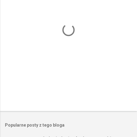
n
t
a
r
z
e
Popularne posty z tego bloga