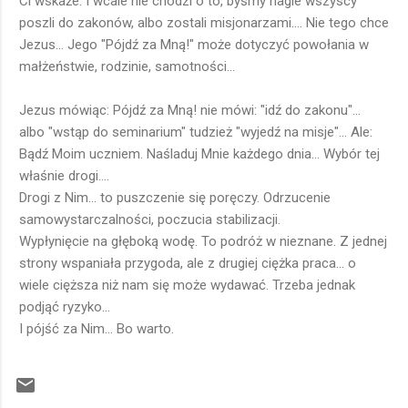
Ci wskaże. I wcale nie chodzi o to, byśmy nagle wszyscy
poszli do zakonów, albo zostali misjonarzami.... Nie tego chce
Jezus... Jego "Pójdź za Mną!" może dotyczyć powołania w
małżeństwie, rodzinie, samotności...
Jezus mówiąc: Pójdź za Mną! nie mówi: "idź do zakonu"...
albo "wstąp do seminarium" tudzież "wyjedź na misje"... Ale:
Bądź Moim uczniem. Naśladuj Mnie każdego dnia... Wybór tej
właśnie drogi....
Drogi z Nim... to puszczenie się poręczy. Odrzucenie
samowystarczalności, poczucia stabilizacji.
Wypłynięcie na głęboką wodę. To podróż w nieznane. Z jednej
strony wspaniała przygoda, ale z drugiej ciężka praca... o
wiele cięższa niż nam się może wydawać. Trzeba jednak
podjąć ryzyko...
I pójść za Nim... Bo warto.