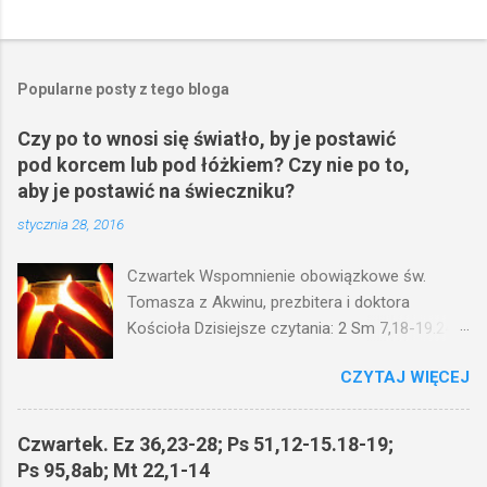
Popularne posty z tego bloga
Czy po to wnosi się światło, by je postawić
pod korcem lub pod łóżkiem? Czy nie po to,
aby je postawić na świeczniku?
stycznia 28, 2016
Czwartek Wspomnienie obowiązkowe św.
Tomasza z Akwinu, prezbitera i doktora
Kościoła Dzisiejsze czytania: 2 Sm 7,18-19.24-
29; Ps 132,1-5.11-14; Ps 119,105; Mk 4,21-25
CZYTAJ WIĘCEJ
(Mk 4,21-25) Jezus mówił ludowi: Czy po to
wnosi się światło, by je postawić pod korcem
lub pod łóżkiem? Czy nie po to, aby je postawić
Czwartek. Ez 36,23-28; Ps 51,12-15.18-19;
na świeczniku? Nie ma bowiem nic ukrytego, co
Ps 95,8ab; Mt 22,1-14
by nie miało wyjść na jaw. Kto ma uszy do