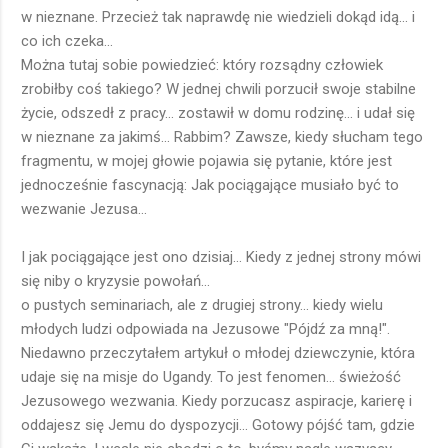
w nieznane. Przecież tak naprawdę nie wiedzieli dokąd idą... i
co ich czeka...
Można tutaj sobie powiedzieć: który rozsądny człowiek
zrobiłby coś takiego? W jednej chwili porzucił swoje stabilne
życie, odszedł z pracy... zostawił w domu rodzinę... i udał się
w nieznane za jakimś... Rabbim? Zawsze, kiedy słucham tego
fragmentu, w mojej głowie pojawia się pytanie, które jest
jednocześnie fascynacją: Jak pociągające musiało być to
wezwanie Jezusa...
I jak pociągające jest ono dzisiaj... Kiedy z jednej strony mówi
się niby o kryzysie powołań...
o pustych seminariach, ale z drugiej strony... kiedy wielu
młodych ludzi odpowiada na Jezusowe "Pójdź za mną!".
Niedawno przeczytałem artykuł o młodej dziewczynie, która
udaje się na misje do Ugandy. To jest fenomen... świeżość
Jezusowego wezwania. Kiedy porzucasz aspiracje, karierę i
oddajesz się Jemu do dyspozycji... Gotowy pójść tam, gdzie