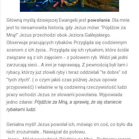
Główną myślą dzisiejszej Ewangelii jest
powołanie
. Dla mnie
jest to niesamowita historia, gdy Jezus mówi: "Pójdźcie za
Mną!" Jezus przechodzi obok Jeziora Galilejskiego.
Obserwuje pracujących rybaków. Przygląda się codziennym
scenom z ich życia... Przygląda się ich rytuałom, które ściśle
związane są z ich zajęciem - z połowem ryb. Widzi jak jedni
zarzucają sieci... A inni je naprawiają. Z pewnością byli tam i
rybacy, którzy już złowili ryby i teraz oddzielali "te dobre" od
"tych złych". ( o czym jakiś czas później Jezus opowie
przypowieść) I właśnie w tę codzienną rzeczywistość ludzi
pracy wchodzi Jezus ze słowami powołania. Wypowiada
jedno zdanie:
Pójdźcie za Mną, a sprawię, że się staniecie
rybakami ludzi.
Genialna myśl! Jezus powołał ich, mówiąc im coś, co było dla
nich zrozumiałe... Nawiązał do połowu.