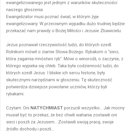
ewangelizowanego jest jednym z warunków skuteczności
naszego głoszenia.
Ewangelizator musi poznać świat, w którym żyje
ewangelizowany. W przeciwnym wypadku dużo trudniej będzie
przekazać nam prawdy o Bożej Miłości i Jezusie Zbawicielu.
Jezus poznawał rzeczywistość ludzi, do których szedł.
Rolnikom mówił o ziarnie Słowa Bożego. Rybakom o "sieci,
która zagarnia mnóstwo ryb". Mówi o winorośli, o zaczynie, z
którego wypieka się chleb. Taka była codzienność ludzi, do
których szedł Jezus. I bliskie ich sercu historie, były
skutecznymi narzędziami w głoszeniu. Tę skuteczność
potwierdza dzisiejsze powołanie uczniów, którzy byli
rybakami.
Czytam: Oni
NATYCHMIAST
porzucili wszystko... Jak mocny
musiał być to przekaz, że bez chwili wahania zostawili oni
sieci i poszli za Jezusem... Zostawili swoją pracę, swoje
źródło dochodu i poszli...