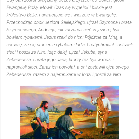
Gdy Jan został uwięziony, Jezus przyszedł do Galilei i głosił
Ewangelię Bożą. Mówił: Czas się wypełnił i bliskie jest
królestwo Boże. nawracajcie się i wierzcie w Ewangelię.
Przechodząc obok Jeziora Galilejskiego, ujrzał Szymona i brata
Szymonowego, Andrzeja, jak zarzucali sieć w jezioro; byli
bowiem rybakami. Jezus rzekł do nich: Pójdźcie za Mną, a
sprawię, że się staniecie rybakami ludzi. I natychmiast zostawili
sieci i poszli za Nim. Idąc dalej, ujrzał Jakuba, syna
Zebedeusza, i brata jego Jana, którzy też byli w łodzi i
naprawiali sieci. Zaraz ich powołał, a oni zostawili ojca swego,
Zebedeusza, razem z najemnikami w łodzi i poszli za Nim.