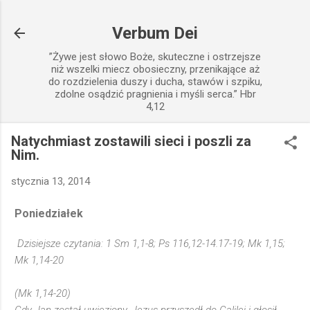
Przejdź do głównej zawartości
Verbum Dei
”Żywe jest słowo Boże, skuteczne i ostrzejsze
niż wszelki miecz obosieczny, przenikające aż
do rozdzielenia duszy i ducha, stawów i szpiku,
zdolne osądzić pragnienia i myśli serca.” Hbr
4,12
Natychmiast zostawili sieci i poszli za
Nim.
stycznia 13, 2014
Poniedziałek
Dzisiejsze czytania: 1 Sm 1,1-8; Ps 116,12-14.17-19; Mk 1,15;
Mk 1,14-20
(Mk 1,14-20)