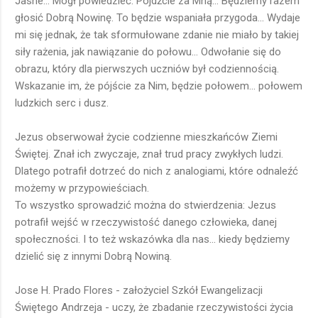
Jasne... Mógł powiedzieć: Pójdźcie za Mną... Będziemy razem
głosić Dobrą Nowinę. To będzie wspaniała przygoda... Wydaje
mi się jednak, że tak sformułowane zdanie nie miało by takiej
siły rażenia, jak nawiązanie do połowu... Odwołanie się do
obrazu, który dla pierwszych uczniów był codziennością.
Wskazanie im, że pójście za Nim, będzie połowem... połowem
ludzkich serc i dusz.
Jezus obserwował życie codzienne mieszkańców Ziemi
Świętej. Znał ich zwyczaje, znał trud pracy zwykłych ludzi.
Dlatego potrafił dotrzeć do nich z analogiami, które odnaleźć
możemy w przypowieściach.
To wszystko sprowadzić można do stwierdzenia: Jezus
potrafił wejść w rzeczywistość danego człowieka, danej
społeczności. I to też wskazówka dla nas... kiedy będziemy
dzielić się z innymi Dobrą Nowiną.
Jose H. Prado Flores - założyciel Szkół Ewangelizacji
Świętego Andrzeja - uczy, że zbadanie rzeczywistości życia