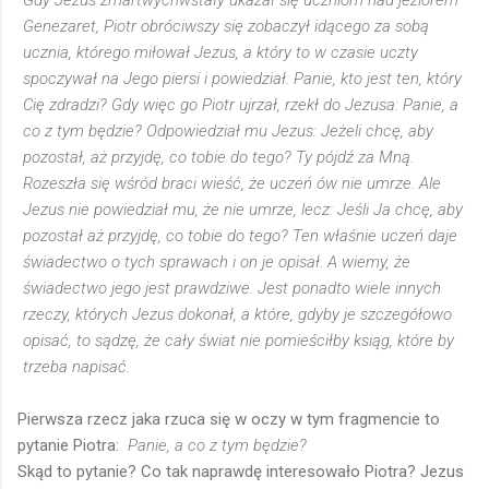
Gdy Jezus zmartwychwstały ukazał się uczniom nad jeziorem
Genezaret, Piotr obróciwszy się zobaczył idącego za sobą
ucznia, którego miłował Jezus, a który to w czasie uczty
spoczywał na Jego piersi i powiedział: Panie, kto jest ten, który
Cię zdradzi? Gdy więc go Piotr ujrzał, rzekł do Jezusa: Panie, a
co z tym będzie? Odpowiedział mu Jezus: Jeżeli chcę, aby
pozostał, aż przyjdę, co tobie do tego? Ty pójdź za Mną.
Rozeszła się wśród braci wieść, że uczeń ów nie umrze. Ale
Jezus nie powiedział mu, że nie umrze, lecz: Jeśli Ja chcę, aby
pozostał aż przyjdę, co tobie do tego? Ten właśnie uczeń daje
świadectwo o tych sprawach i on je opisał. A wiemy, że
świadectwo jego jest prawdziwe. Jest ponadto wiele innych
rzeczy, których Jezus dokonał, a które, gdyby je szczegółowo
opisać, to sądzę, że cały świat nie pomieściłby ksiąg, które by
trzeba napisać.
Pierwsza rzecz jaka rzuca się w oczy w tym fragmencie to
pytanie Piotra:
Panie, a co z tym będzie?
Skąd to pytanie? Co tak naprawdę interesowało Piotra? Jezus