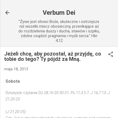
Przejdź do głównej zawartości
Verbum Dei
”Żywe jest słowo Boże, skuteczne i ostrzejsze
niż wszelki miecz obosieczny, przenikające aż
do rozdzielenia duszy i ducha, stawów i szpiku,
zdolne osądzić pragnienia i myśli serca.” Hbr
4,12
Jeżeli chcę, aby pozostał, aż przyjdę, co
tobie do tego? Ty pójdź za Mną.
maja 18, 2013
Sobota
Dzisiejsze czytania Dz 28,16-20.30-31; Ps 11,4.5.7; J 16,7.13; J
21,20-25
(J 21,20-25)