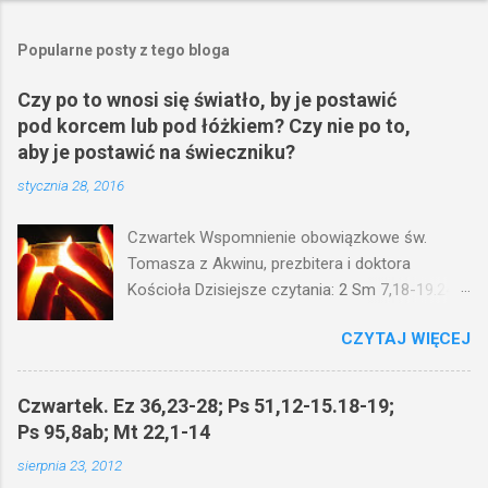
r
z
e
Popularne posty z tego bloga
ś
l
Czy po to wnosi się światło, by je postawić
i
pod korcem lub pod łóżkiem? Czy nie po to,
j
k
aby je postawić na świeczniku?
o
stycznia 28, 2016
m
e
n
Czwartek Wspomnienie obowiązkowe św.
t
Tomasza z Akwinu, prezbitera i doktora
a
r
Kościoła Dzisiejsze czytania: 2 Sm 7,18-19.24-
z
29; Ps 132,1-5.11-14; Ps 119,105; Mk 4,21-25
CZYTAJ WIĘCEJ
(Mk 4,21-25) Jezus mówił ludowi: Czy po to
wnosi się światło, by je postawić pod korcem
lub pod łóżkiem? Czy nie po to, aby je postawić
Czwartek. Ez 36,23-28; Ps 51,12-15.18-19;
na świeczniku? Nie ma bowiem nic ukrytego, co
Ps 95,8ab; Mt 22,1-14
by nie miało wyjść na jaw. Kto ma uszy do
sierpnia 23, 2012
słuchania, niechaj słucha. I mówił im: Uważajcie