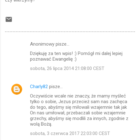
czy wierzymy?
Anonimowy pisze…
K
Dziękuję za ten wpis! :) Pomógł mi dalej lepiej
o
poznawać Ewangelię :)
m
sobota, 26 lipca 2014 21:08:00 CEST
e
n
Charly82
pisze…
t
Oczywiście wcale nie znaczy, że mamy myśleć
a
tylko o sobie, Jezus przecież sam nas zachęca
do tego, abyśmy się miłowali wzajemnie tak jak
r
On nas umiłował, przebaczali sobie wzajemnie
z
grzechy, abyśmy się modlili za innych, zgodnie z
wolą Bożą.
e
sobota, 3 czerwca 2017 22:03:00 CEST