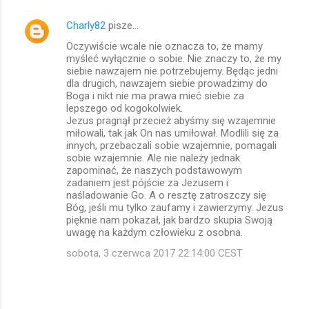
Charly82
pisze…
Oczywiście wcale nie oznacza to, że mamy
myśleć wyłącznie o sobie. Nie znaczy to, że my
siebie nawzajem nie potrzebujemy. Będąc jedni
dla drugich, nawzajem siebie prowadzimy do
Boga i nikt nie ma prawa mieć siebie za
lepszego od kogokolwiek.
Jezus pragnął przecież abyśmy się wzajemnie
miłowali, tak jak On nas umiłował. Modlili się za
innych, przebaczali sobie wzajemnie, pomagali
sobie wzajemnie. Ale nie należy jednak
zapominać, że naszych podstawowym
zadaniem jest pójście za Jezusem i
naśladowanie Go. A o resztę zatroszczy się
Bóg, jeśli mu tylko zaufamy i zawierzymy. Jezus
pięknie nam pokazał, jak bardzo skupia Swoją
uwagę na każdym człowieku z osobna.
sobota, 3 czerwca 2017 22:14:00 CEST