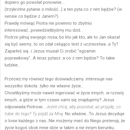
dopiero go powołał ponownie....
(trzykrotne pytanie o miłość...) a ten pyta co z nim będzie? (w
sensie co będzie z Janem?)
Prawdę mówiąc Piotra nie powinno to zbytnio
interesować...powiedzielibyśmy mu dziś...
Piotrze pilnuj swojego nosa, bo kto jak kto, ale to Jan okazał
się być wierny...to on zdał celująco test z uczniostwa...a Ty?
Zaparłeś się...i Jezus musiał Ci zrobić "egzamin
poprawkowy"...A teraz pytasz: a co z nim będzie? To takie
ludzkie...
Przecież my również tego doświadczamy...interesuje nas
wszystko dokoła...tylko nie własne życie...
Chcielibyśmy może nawet ingerować w życie innych...w rozwój
innych...a gdzie w tym czasie sami się znajdujemy? Jezus
odpowiada Piotrowi...
Jeżeli chcę, aby pozostał, aż przyjdę, co
tobie do tego? Ty pójdź za Mną.
No właśnie...To Jezus decyduje
o losie każdego z nas...Nie możemy mieć do Niego pretensji, że
życie kogoś obok mnie idzie w takim a nie innym kierunku...