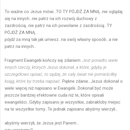
To ważne co Jezus mówi...TO TY PÓJDŹ ZA MNĄ...nie oglądaj
się na innych...nie patrz na ich rozwój duchowy z
zazdrością...nie patrz na ich powołanie z zazdrością...TY
PÓJDŹ ZA MNĄ...
pójdź za mną tak jak umiesz...na swój własny sposób...a nie
patrz na innych...
Fragment Ewangelii kończy się zdaniem:
Jest ponadto wiele
innych rzeczy, których Jezus dokonał, a które, gdyby je
szczegółowo opisać, to sądzę, że cały świat nie pomieściłby
ksiąg, które by trzeba napisać.
Piękne zdanie...Jezus dokonał o
wiele więcej niż napisano w Ewangelii...Dokonał być może
jeszcze bardziej efektowne cuda niż te, które opisali
ewangeliści...Gdyby zapisano je wszystkie, zabrakłoby miejsc
na te wszystkie tomy...Te jednak zapisano abyśmy wierzyli...
abyśmy wierzyli, że Jezus jest Panem...