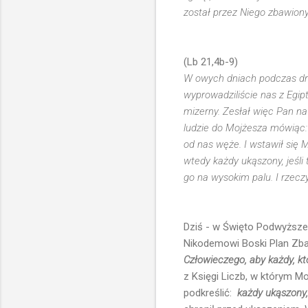
został przez Niego zbawiony
(Lb 21,4b-9)
W owych dniach podczas drog
wyprowadziliście nas z Egip
mizerny. Zesłał więc Pan na 
ludzie do Mojżesza mówiąc: 
od nas węże. I wstawił się
wtedy każdy ukąszony, jeśli 
go na wysokim palu. I rzeczy
Dziś - w Święto Podwyższe
Nikodemowi Boski Plan Zba
Człowieczego, aby każdy, kt
z Księgi Liczb, w którym M
podkreślić:
każdy ukąszony, 