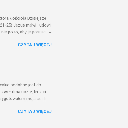
ora Kościoła Dzisiejsze
,21-25) Jezus mówił ludowi:
nie po to, aby je postawić
o ma uszy do słuchania,
CZYTAJ WIĘCEJ
, jaką wy mierzycie,
 ma, pozbawią go i tego, co
zy po to wnosi się światło,
na świeczniku? Nie ma
świetle jest nam dobrze
ieskie podobne jest do
zwołali na ucztę, lecz ci
przygotowałem moją ucztę:
 to i poszli: jeden na
CZYTAJ WIĘCEJ
. Na to król uniósł się
ł swoim sługom: Uczta
ście na ucztę wszystkich,