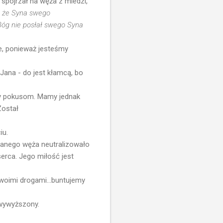
 spojrzał na węża z miedzi,
, że Syna swego
 Bóg nie posłał swego Syna
ne, ponieważ jesteśmy
. Jana - do jest kłamcą, bo
ący pokusom. Mamy jednak
Został
iu.
zianego węża neutralizowało
erca. Jego miłość jest
swoimi drogami...buntujemy
 wywyższony.