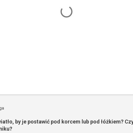
oga
wiatło, by je postawić pod korcem lub pod łóżkiem? Czy
niku?