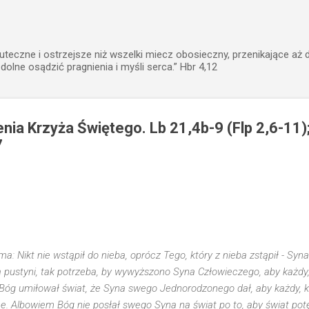
Przejdź do głównej zawartości
uteczne i ostrzejsze niż wszelki miecz obosieczny, przenikające aż 
zdolne osądzić pragnienia i myśli serca.” Hbr 4,12
ia Krzyża Świętego. Lb 21,4b-9 (Flp 2,6-11);
7
: Nikt nie wstąpił do nieba, oprócz Tego, który z nieba zstąpił - Syn
pustyni, tak potrzeba, by wywyższono Syna Człowieczego, aby każdy, 
Bóg umiłował świat, że Syna swego Jednorodzonego dał, aby każdy, kt
ne. Albowiem Bóg nie posłał swego Syna na świat po to, aby świat potęp