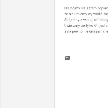
Nie bójmy się zatem ogromu 
że nie umiemy wyzwolić się
Spójrzmy z wiarą i ufnością.
Uwierzmy, że tylko On jest
a na pewno nie umrzemy, le
K
o
m
e
n
t