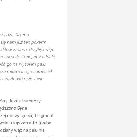
jżeszowi: Czemu
ł się nam już ten pokarm
aelitów zmarła. Przybyli więc
a nami do Pana, aby oddalił
eść go na wysokim palu;
węża miedzianego i umieścił
o, zostawał przy życiu.
tórej Jezus tłumaczy
wyższono Syna
zej odczytuje się fragment
yniku ukąszenia.To trzeba
dziany wąż na palu nie