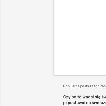
a
r
z
e
Popularne posty z tego bl
Czy po to wnosi się ś
je postawić na świecz