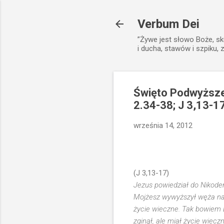
Verbum Dei
”Żywe jest słowo Boże, sk
i ducha, stawów i szpiku, 
Święto Podwyższen
2.34-38; J 3,13-1
września 14, 2012
(J 3,13-17)
Jezus powiedział do Nikodema
Mojżesz wywyższył węża na 
życie wieczne. Tak bowiem 
zginął, ale miał życie wiecz