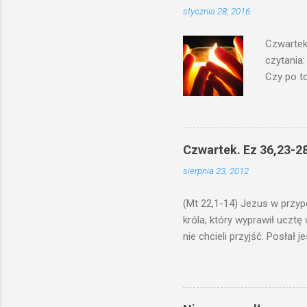
stycznia 28, 2016
Czwartek
czytania:
Czy po to
na świecz
niechaj s
odmierzą
ma. W dzi
Czwartek. Ez 36,23-28
by je po
sierpnia 23, 2012
bowiem ni
znana...A 
(Mt 22,1-14) Jezus w przyp
króla, który wyprawił ucztę
nie chcieli przyjść. Posła
woły i tuczne zwierzęta pobi
swoje pole, drugi do swego k
gniewem. Posłał swe wojska
wprawdzie jest gotowa, lecz 