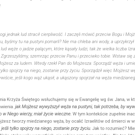
.
i jednak lud stracił cierpliwość. I zaczęli mówić przeciw Bogu i Mo
tu, byśmy tu na pustyni pomarli? Nie ma chleba ani wody, a uprzykrzy
lud węże o jadzie palącym, które kąsały ludzi, tak że wielka liczba Izr
Zgrzeszyliśmy, szemrząc przeciw Panu i przeciwko tobie. Wstaw się z
 Mojżesz za ludem. Wtedy rzekł Pan do Mojżesza: Sporządź węża i umi
tylko spojrzy na niego, zostanie przy życiu. Sporządził więc Mojżesz 
wiście, jeśli kogo wąż ukąsił, a ukąszony spojrzał na węża miedzianeg
nia Krzyża Świętego wsłuchujemy się w Ewangelię wg św. Jana, w k
wienia.
jak Mojżesz wywyższył węża na pustyni, tak potrzeba, by wy
o w Niego wierzy, miał życie wieczne.
W tym kontekście zupełnie inac
ojżesz tworzy miedzianego węża, by ocalić Izraelitów od śmierci w w
jeśli tylko spojrzy na niego, zostanie przy życiu.
Jak to rozumieć? Mie