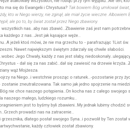
ęże atakowały wszystkich, nie robiąc przy tym wyjątku...Ale ten, kto
 to ma się do Ewangelii i Chrystusa?
Tak bowiem Bóg umiłował świat
dy, kto w Niego wierzy, nie zginął, ale miał życie wieczne. Albowiem
tępił, ale po to, by świat został przez Niego zbawiony.
 wszystkich nas...aby nas zbawić...Zbawienie zaś jest nam potrzeb
a każdego z nas...Jest jak kąsające węże...
hu...A jeżeli ktoś mówi, że nie ma grzechu to - parafrazując 1List św
rzeszni. Nawet największym świętym zdarzały się chwile słabości.
wobec Jego Chwały, każdy z nas jest słaby, niedoskonały...ulegaj
hrystus - dał się za nas zabić...dał się zawiesić na drzewie krzyża...
ziany wąż Mojżesza.
ojrzy na Niego...i westchnie prosząc o ratunek...-pozostanie przy życ
h - zostanie zneutralizowana. Tak samo jak jedno spojrzenie na mied
Bóg nie chce naszego potępienia...On kocha nas z całego swojego s
dla naszego małego, ludzkiego rozumku...
ragnieniem jest to byśmy byli zbawieni...My jednak lubimy chodzić 
..Grzech prowadzi nas na zatracenie...
 grzesznika, dlatego posłał swojego Syna...i pozwolił by Ten został
zmartwychwstanie, każdy człowiek został zbawiony.