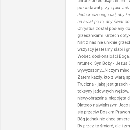
chronił przed ukąszeniem. W
pozostawał przy życiu. Jak
Jednorodzonego dał, aby każ
na świat po to, aby świat po
Chrystus został posłany do
grzesznikami...Grzech dotyk
Nikt z nas nie uniknie grzec
wszyscy jesteśmy słabi i g
Wobec doskonałości Boga...
ratunek...Syn Boży - Jezus C
wywyższony....Niczym mied
Zatem każdy, kto z wiarą sp
Trucizna - jaką jest grzec
toksyny jadowitych wężów. 
niewyobrażalna, niepojęta 
Dlatego największym Jego p
się przeciw Boskim Prawom.
Bóg jednak nie chce śmierci
By przez tę śmierć, ale i 