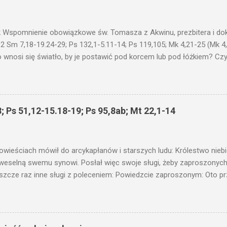
 Wspomnienie obowiązkowe św. Tomasza z Akwinu, prezbitera i dokt
 2 Sm 7,18-19.24-29; Ps 132,1-5.11-14; Ps 119,105; Mk 4,21-25 (Mk 4
 wnosi się światło, by je postawić pod korcem lub pod łóżkiem? Czy 
niku? Nie ma bowiem nic ukrytego, co by nie miało wyjść na jaw. Kt
łucha. I mówił im: Uważajcie na to, czego słuchacie. Taką samą miarą
 wam i jeszcze wam dołożą. Bo kto ma, temu będzie dane; a kto nie
siejszym fragmencie z Ewangelii Jezus kontynuuje przypowieści.... C
; Ps 51,12-15.18-19; Ps 95,8ab; Mt 22,1-14
stawić pod korcem lub pod łóżkiem? Czy nie po to, aby je postawić 
c ukrytego, co by nie miało wyjść na jaw. Myślę, że przypowieść o 
nawet jeżeli nie jest, prawdy w niej zawarte są...że użyj...
owieściach mówił do arcykapłanów i starszych ludu: Królestwo nieb
 weselną swemu synowi. Posłał więc swoje sługi, żeby zaproszonych 
ł jeszcze raz inne sługi z poleceniem: Powiedzcie zaproszonym: Oto 
te i wszystko jest gotowe. Przyjdźcie na ucztę! Lecz oni zlekceważyli
upiectwa, a inni pochwycili jego sługi i znieważywszy [ich], pozabijali
 i kazał wytracić owych zabójców, a miasto ich spalić. Wtedy rzek
zaproszeni nie byli jej godni. Idźcie więc na rozstajne drogi i zapro