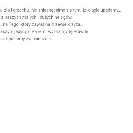
zła i grzechu...nie zniechęcajmy się tym, że ciągle upadamy...
 z naszych małych i dużych nałogów.
..na Tego, który zawisł na drzewie krzyża...
 naszym jedynym Panem...wyznajmy tę Prawdę...
cz będziemy żyć wiecznie.