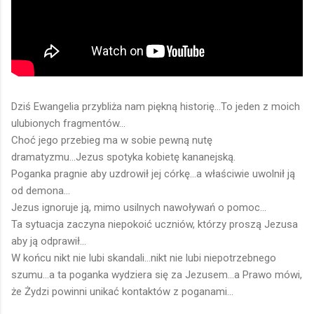
Dziś Ewangelia przybliża nam piękną historię...To jeden z moich
ulubionych fragmentów...
Choć jego przebieg ma w sobie pewną nutę
dramatyzmu...Jezus spotyka kobietę kananejską.
Poganka pragnie aby uzdrowił jej córkę...a właściwie uwolnił ją
od demona...
Jezus ignoruje ją, mimo usilnych nawoływań o pomoc...
Ta sytuacja zaczyna niepokoić uczniów, którzy proszą Jezusa
aby ją odprawił...
W końcu nikt nie lubi skandali...nikt nie lubi niepotrzebnego
szumu...a ta poganka wydziera się za Jezusem...a Prawo mówi,
że Żydzi powinni unikać kontaktów z poganami...