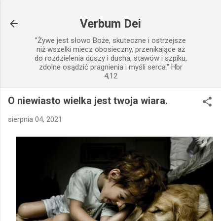
Przejdź do głównej zawartości
Verbum Dei
”Żywe jest słowo Boże, skuteczne i ostrzejsze
niż wszelki miecz obosieczny, przenikające aż
do rozdzielenia duszy i ducha, stawów i szpiku,
zdolne osądzić pragnienia i myśli serca.” Hbr
4,12
O niewiasto wielka jest twoja wiara.
sierpnia 04, 2021