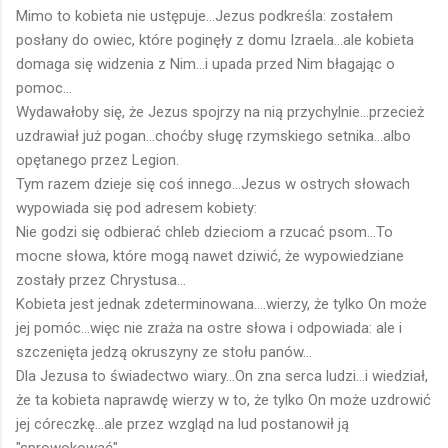
Mimo to kobieta nie ustępuje...Jezus podkreśla: zostałem
posłany do owiec, które poginęły z domu Izraela...ale kobieta
domaga się widzenia z Nim...i upada przed Nim błagając o
pomoc...
Wydawałoby się, że Jezus spojrzy na nią przychylnie...przecież
uzdrawiał już pogan...choćby sługę rzymskiego setnika...albo
opętanego przez Legion.
Tym razem dzieje się coś innego...Jezus w ostrych słowach
wypowiada się pod adresem kobiety:
Nie godzi się odbierać chleb dzieciom a rzucać psom...To
mocne słowa, które mogą nawet dziwić, że wypowiedziane
zostały przez Chrystusa...
Kobieta jest jednak zdeterminowana....wierzy, że tylko On może
jej pomóc...więc nie zraża na ostre słowa i odpowiada: ale i
szczenięta jedzą okruszyny ze stołu panów...
Dla Jezusa to świadectwo wiary...On zna serca ludzi...i wiedział,
że ta kobieta naprawdę wierzy w to, że tylko On może uzdrowić
jej córeczkę...ale przez wzgląd na lud postanowił ją
"sprowokować"