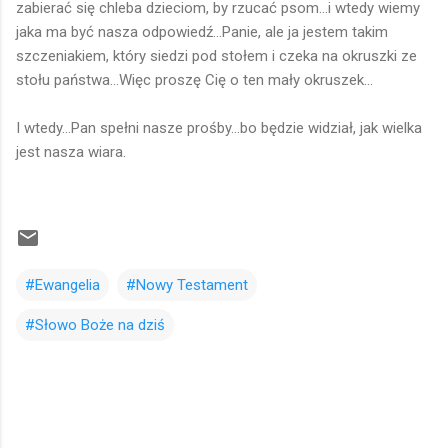
zabierać się chleba dzieciom, by rzucać psom...i wtedy wiemy
jaka ma być nasza odpowiedź...Panie, ale ja jestem takim
szczeniakiem, który siedzi pod stołem i czeka na okruszki ze
stołu państwa...Więc proszę Cię o ten mały okruszek...
I wtedy...Pan spełni nasze prośby...bo będzie widział, jak wielka
jest nasza wiara.
#Ewangelia
#Nowy Testament
#Słowo Boże na dziś
K
o
m