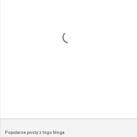
e
n
t
a
r
z
e
Popularne posty z tego bloga