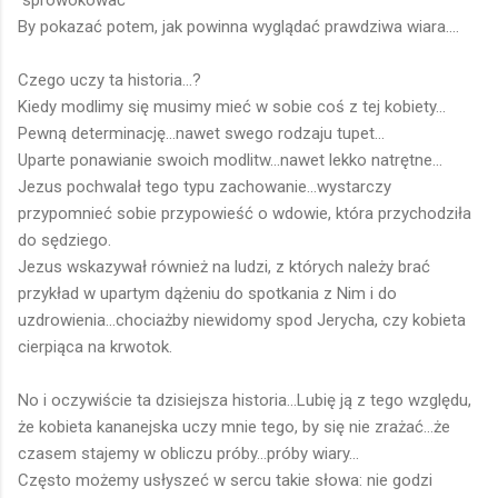
By pokazać potem, jak powinna wyglądać prawdziwa wiara....
Czego uczy ta historia...?
Kiedy modlimy się musimy mieć w sobie coś z tej kobiety...
Pewną determinację...nawet swego rodzaju tupet...
Uparte ponawianie swoich modlitw...nawet lekko natrętne...
Jezus pochwalał tego typu zachowanie...wystarczy
przypomnieć sobie przypowieść o wdowie, która przychodziła
do sędziego.
Jezus wskazywał również na ludzi, z których należy brać
przykład w upartym dążeniu do spotkania z Nim i do
uzdrowienia...chociażby niewidomy spod Jerycha, czy kobieta
cierpiąca na krwotok.
No i oczywiście ta dzisiejsza historia...Lubię ją z tego względu,
że kobieta kananejska uczy mnie tego, by się nie zrażać...że
czasem stajemy w obliczu próby...próby wiary...
Często możemy usłyszeć w sercu takie słowa: nie godzi