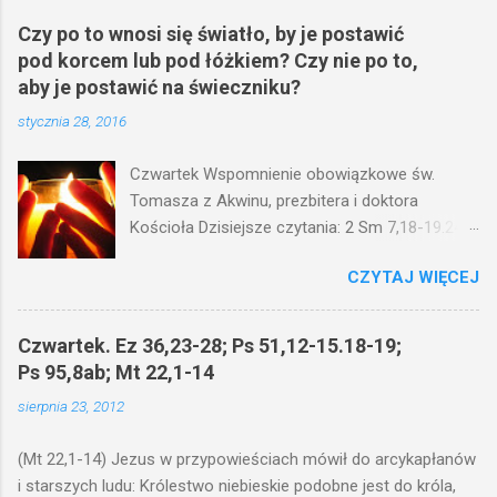
Czy po to wnosi się światło, by je postawić
pod korcem lub pod łóżkiem? Czy nie po to,
aby je postawić na świeczniku?
stycznia 28, 2016
Czwartek Wspomnienie obowiązkowe św.
Tomasza z Akwinu, prezbitera i doktora
Kościoła Dzisiejsze czytania: 2 Sm 7,18-19.24-
29; Ps 132,1-5.11-14; Ps 119,105; Mk 4,21-25
CZYTAJ WIĘCEJ
(Mk 4,21-25) Jezus mówił ludowi: Czy po to
wnosi się światło, by je postawić pod korcem
lub pod łóżkiem? Czy nie po to, aby je postawić
Czwartek. Ez 36,23-28; Ps 51,12-15.18-19;
na świeczniku? Nie ma bowiem nic ukrytego, co
Ps 95,8ab; Mt 22,1-14
by nie miało wyjść na jaw. Kto ma uszy do
sierpnia 23, 2012
słuchania, niechaj słucha. I mówił im: Uważajcie
na to, czego słuchacie. Taką samą miarą, jaką
(Mt 22,1-14) Jezus w przypowieściach mówił do arcykapłanów
wy mierzycie, odmierzą wam i jeszcze wam
i starszych ludu: Królestwo niebieskie podobne jest do króla,
dołożą. Bo kto ma, temu będzie dane; a kto nie