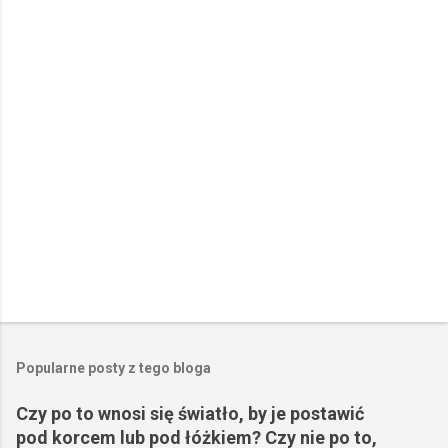
t
a
r
z
e
Popularne posty z tego bloga
Czy po to wnosi się światło, by je postawić
pod korcem lub pod łóżkiem? Czy nie po to,