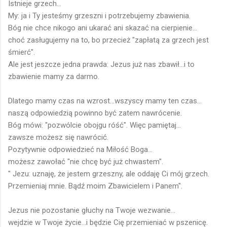
Istnieje grzech...
My: ja i Ty jesteśmy grzeszni i potrzebujemy zbawienia.
Bóg nie chce nikogo ani ukarać ani skazać na cierpienie...
choć zasługujemy na to, bo przecież "zapłatą za grzech jest
śmierć".
Ale jest jeszcze jedna prawda: Jezus już nas zbawił...i to
zbawienie mamy za darmo.
Dlatego mamy czas na wzrost...wszyscy mamy ten czas...
naszą odpowiedzią powinno być zatem nawrócenie.
Bóg mówi: "pozwólcie obojgu róść". Więc pamiętaj...
zawsze możesz się nawrócić.
Pozytywnie odpowiedzieć na Miłość Boga...
możesz zawołać "nie chcę być już chwastem".
" Jezu: uznaję, że jestem grzeszny, ale oddaję Ci mój grzech.
Przemieniaj mnie. Bądź moim Zbawicielem i Panem".
Jezus nie pozostanie głuchy na Twoje wezwanie...
wejdzie w Twoje życie...i będzie Cię przemieniać w pszenicę.