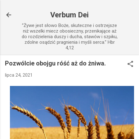
Przejdź do głównej zawartości
Verbum Dei
”Żywe jest słowo Boże, skuteczne i ostrzejsze
niż wszelki miecz obosieczny, przenikające aż
do rozdzielenia duszy i ducha, stawów i szpiku,
zdolne osądzić pragnienia i myśli serca.” Hbr
4,12
Pozwólcie obojgu róść aż do żniwa.
lipca 24, 2021