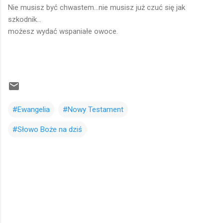
Nie musisz być chwastem...nie musisz już czuć się jak
szkodnik...
możesz wydać wspaniałe owoce.
#Ewangelia
#Nowy Testament
#Słowo Boże na dziś
K
o
m
e
n