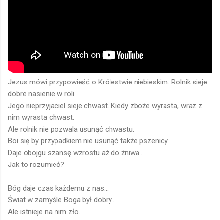
Jezus mówi przypowieść o Królestwie niebieskim. Rolnik sieje
dobre nasienie w roli.
Jego nieprzyjaciel sieje chwast. Kiedy zboże wyrasta, wraz z
nim wyrasta chwast.
Ale rolnik nie pozwala usunąć chwastu.
Boi się by przypadkiem nie usunąć także pszenicy.
Daje obojgu szansę wzrostu aż do żniwa...
Jak to rozumieć?
Bóg daje czas każdemu z nas...
Świat w zamyśle Boga był dobry...
Ale istnieje na nim zło...