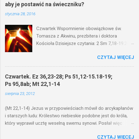
aby je postawić na świeczniku?
stycznia 28, 2016
Czwartek Wspomnienie obowiązkowe św.
Tomasza z Akwinu, prezbitera i doktora
Kościoła Dzisiejsze czytania: 2 Sm 7,18-19.24-
29; Ps 132,1-5.11-14; Ps 119,105; Mk 4,21-25
CZYTAJ WIĘCEJ
(Mk 4,21-25) Jezus mówił ludowi: Czy po to
wnosi się światło, by je postawić pod korcem
lub pod łóżkiem? Czy nie po to, aby je postawić
Czwartek. Ez 36,23-28; Ps 51,12-15.18-19;
na świeczniku? Nie ma bowiem nic ukrytego, co
Ps 95,8ab; Mt 22,1-14
by nie miało wyjść na jaw. Kto ma uszy do
sierpnia 23, 2012
słuchania, niechaj słucha. I mówił im: Uważajcie
na to, czego słuchacie. Taką samą miarą, jaką
(Mt 22,1-14) Jezus w przypowieściach mówił do arcykapłanów
wy mierzycie, odmierzą wam i jeszcze wam
i starszych ludu: Królestwo niebieskie podobne jest do króla,
dołożą. Bo kto ma, temu będzie dane; a kto nie
który wyprawił ucztę weselną swemu synowi. Posłał więc
ma, pozbawią go i tego, co ma. W dzisiejszym
swoje sługi, żeby zaproszonych zwołali na ucztę, lecz ci nie
fragmencie z Ewangelii Jezus kontynuuje
CZYTAJ WIĘCEJ
chcieli przyjść. Posłał jeszcze raz inne sługi z poleceniem: