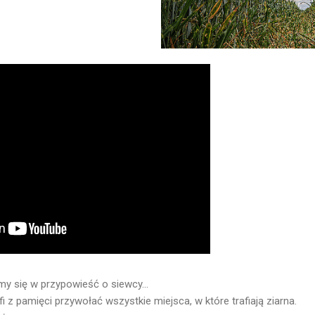
my się w przypowieść o siewcy...
fi z pamięci przywołać wszystkie miejsca, w które trafiają ziarna.