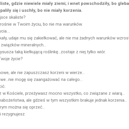
liste, gdzie niewiele miały ziemi; i wnet powschodziły, bo gleb
aliły się i uschły, bo nie miały korzenia.
jsce skaliste?
e rośnie w Twoim życiu, bo nie ma warunków.
ia....
kały, udaje mu się zakiełkować, ale nie ma żadnych warunków wzros
związków mineralnych...
sza taką kiełkującą roślinkę...zostaje z niej tylko wiór.
Twoje życie?
owe, ale nie zapuszczasz korzeni w wierze...
we...nie mogę się zaangażować na całego...
ić.
 w Kościele, przeżywasz mocno wszystko, co związane z wiarą...
abożeństwa, ale gdzieś w tym wszystkim brakuje jednak korzenia...
órym można się oprzeć...
i rezygnujesz.