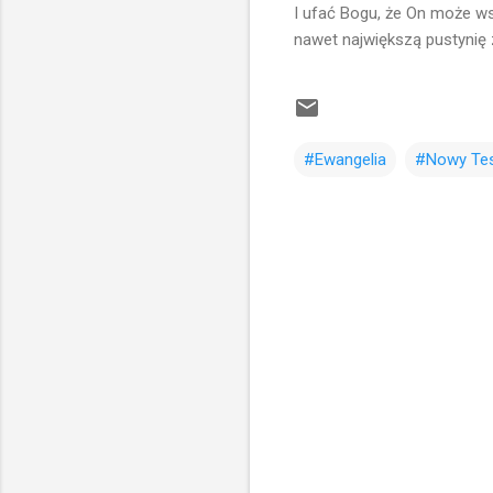
I ufać Bogu, że On może ws
nawet największą pustynię
#Ewangelia
#Nowy Te
K
o
m
e
n
t
a
r
z