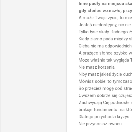
Inne padły na miejsca ska
gdy słońce wzeszło, przyp
A może Twoje życie, to mie
Jesteś niedostępny, nic ni
Tylko łyse skały...żadnego życ
Kiedy ziarno pada między s
Gleba nie ma odpowiednich 
A prażące słońce szybko wysu
Może właśnie tak wygląda 
Nie masz korzenia.
Niby masz jakieś życie duch
Mówisz sobie: to tymczaso
Bo przecież mogę coś strac
Owszem dobrze się czujesz
Zachwycają Cię podniosłe n
brakuje fundamentu...na kt
Dlatego przychodzi kryzys...
Nie przynosisz owocu...