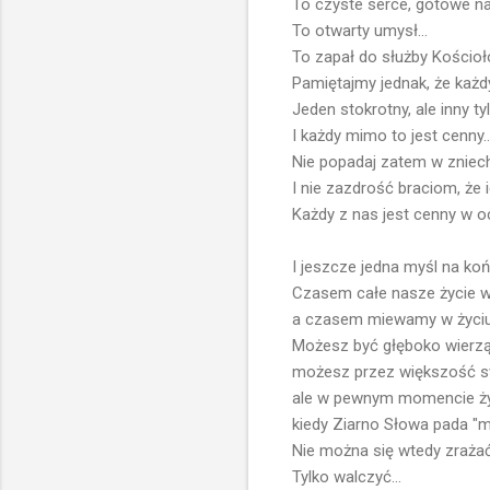
To czyste serce, gotowe na
To otwarty umysł...
To zapał do służby Kościoło
Pamiętajmy jednak, że każd
Jeden stokrotny, ale inny ty
I każdy mimo to jest cenny..
Nie popadaj zatem w zniech
I nie zazdrość braciom, że 
Każdy z nas jest cenny w o
I jeszcze jedna myśl na końc
Czasem całe nasze życie w
a czasem miewamy w życiu 
Możesz być głęboko wierząc
możesz przez większość swo
ale w pewnym momencie życ
kiedy Ziarno Słowa pada "m
Nie można się wtedy zrażać.
Tylko walczyć...