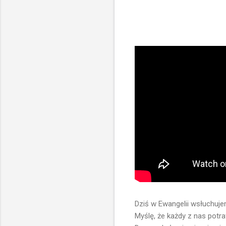
Dziś w Ewangelii wsłuchuje
Myślę, że każdy z nas potra