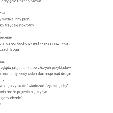
 przyjęcie Bożego Słowa...
wi...
y wydaje inny plon.
lko trzydziestokrotny.
.
ęcenie..
ich rozwój duchowy jest większy niż Twój...
czach Boga...
u...
ygląda jak jeden z powyższych przykładów
momenty kiedy jeden dominuje nad drugim...
y...
jego życia doświadczać: "żyznej gleby"...
ia może pojawić się kryzys...
iędzy ciernie".
..