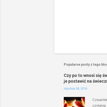
e
Popularne posty z tego bl
Czy po to wnosi się ś
je postawić na świecz
stycznia 28, 2016
Czwartek
czytania: