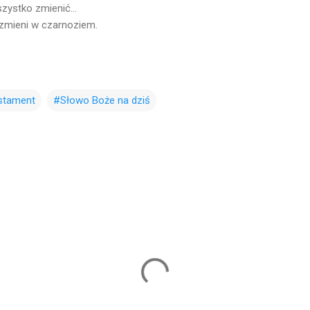
zystko zmienić...
 zmieni w czarnoziem.
stament
#Słowo Boże na dziś