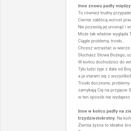
Inne znowu padły między c
To również trudny przypadek
Ciernie zakłócą wzrost praw
Nie pozwolą jej urosnąć i 
Może tak właśnie wygląda Tw
Ciągłe problemy, troski...
Chcesz wzrastać w wierze.
Słuchasz Słowa Bożego, ucz
W końcu dochodzisz do wn
Tylu ludzi żyje z dala od Bo
a ja staram się z wszystkich
Troski doczesne, problemy 
zamykają Cię na przyjęcie S
w ten sposób nie wydajesz
Inne w końcu padły na zie
trzydziestokrotny.
Na końc
Ziemia żyzna to idealne śr