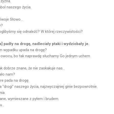
 żyzna.
mbol naszego życia.
Swoje Słowo...
y?
glibyśmy się odnaleźć? W której rzeczywistości?
a] padły na drogę, nadleciały ptaki i wydziobały je.
m wypadku upada na drogę?
o owocu, bo tak naprawdę słuchamy Go jednym uchem
k dobrze znane, że nie zaskakuje nas...
iało nam?
óre pada na drogę.
 "drogi" naszego życia, najzwyczajniej ginie bezpowrotnie.
nia.
hane, wymieszane z pyłem i brudem.
...