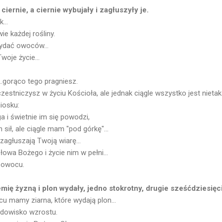
iernie, a ciernie wybujały i zagłuszyły je.
...
ie każdej rośliny.
wydać owoców...
oje życie...
..gorąco tego pragniesz.
estniczysz w życiu Kościoła, ale jednak ciągle wszystko jest nietak
iosku:
ga i świetnie im się powodzi,
 sił, ale ciągle mam "pod górkę"...
zagłuszają Twoją wiarę...
łowa Bożego i życie nim w pełni...
 owocu.
mię żyzną i plon wydały, jedno stokrotny, drugie sześćdziesięci
u mamy ziarna, które wydają plon...
odowisko wzrostu.