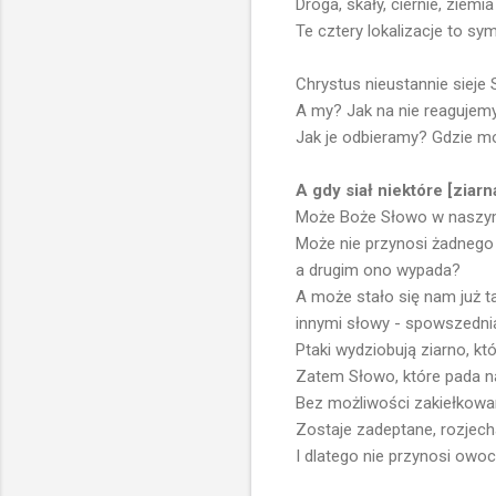
Droga, skały, ciernie, ziemia
Te cztery lokalizacje to sy
Chrystus nieustannie sieje 
A my? Jak na nie reagujem
Jak je odbieramy? Gdzie mo
A gdy siał niektóre [ziarn
Może Boże Słowo w naszy
Może nie przynosi żadneg
a drugim ono wypada?
A może stało się nam już ta
innymi słowy - spowszedn
Ptaki wydziobują ziarno, kt
Zatem Słowo, które pada na
Bez możliwości zakiełkowa
Zostaje zadeptane, rozjec
I dlatego nie przynosi owocu