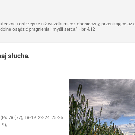
Przejdź do głównej zawartości
uteczne i ostrzejsze niż wszelki miecz obosieczny, przenikające aż 
zdolne osądzić pragnienia i myśli serca.” Hbr 4,12
aj słucha.
 (Ps 78 (77), 18-19. 23-24. 25-26.
-9);