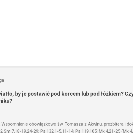
oga
wiatło, by je postawić pod korcem lub pod łóżkiem? Czy
niku?
 Wspomnienie obowiązkowe św. Tomasza z Akwinu, prezbitera i dokt
 2 Sm 7,18-19.24-29; Ps 132,1-5.11-14; Ps 119,105; Mk 4,21-25 (Mk 4