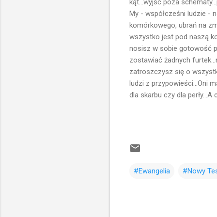
kąt...wyjść poza schematy..
My - współcześni ludzie - 
komórkowego, ubrań na zmi
wszystko jest pod naszą kon
nosisz w sobie gotowość p
zostawiać żadnych furtek...
zatroszczysz się o wszystk
ludzi z przypowieści...Oni 
dla skarbu czy dla perły..
#Ewangelia
#Nowy Te
K
o