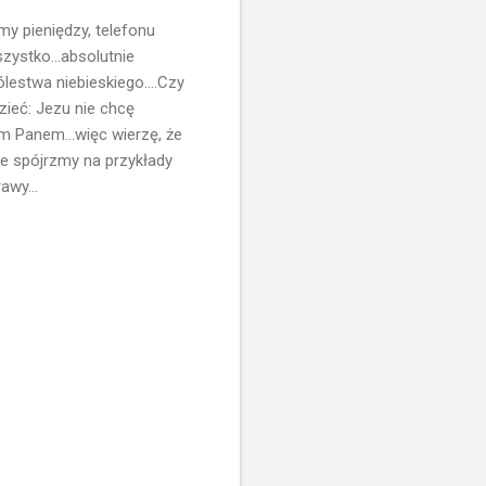
my pieniędzy, telefonu
ystko...absolutnie
lestwa niebieskiego....Czy
ieć: Jezu nie chcę
im Panem...więc wierzę, że
le spójrzmy na przykłady
awy...