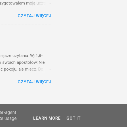
przygotowałem moją ucztę:
 to i poszli: jeden na
CZYTAJ WIĘCEJ
. Na to król uniósł się
ł swoim sługom: Uczta
ście na ucztę wszystkich,
obrych. I sala zapełniła się
ejsze czytania: Wj 1,8-
do swoich apostołów: Nie
ć pokoju, ale miecz. Bo
i będą nieprzyjaciółmi
CZYTAJ WIĘCEJ
st Mnie godzien. I kto kocha
rzyża, a idzie za Mną, nie
cie z mego powodu, znajdzie
tóry Mnie posłał. Kto
awiedliwego, jako
ser-agent
ate usage
LEARN MORE
GOT IT