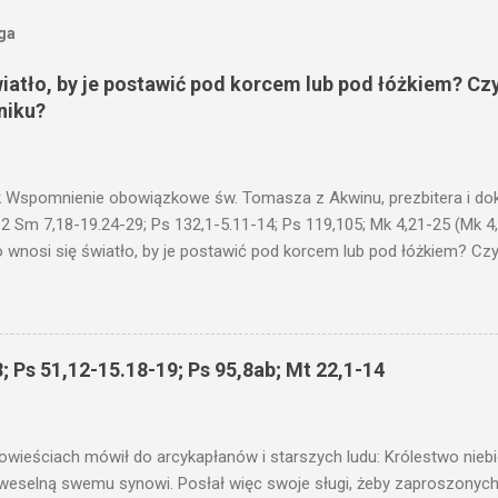
oga
wiatło, by je postawić pod korcem lub pod łóżkiem? Czy
niku?
 Wspomnienie obowiązkowe św. Tomasza z Akwinu, prezbitera i dokt
 2 Sm 7,18-19.24-29; Ps 132,1-5.11-14; Ps 119,105; Mk 4,21-25 (Mk 4
 wnosi się światło, by je postawić pod korcem lub pod łóżkiem? Czy 
niku? Nie ma bowiem nic ukrytego, co by nie miało wyjść na jaw. Kt
łucha. I mówił im: Uważajcie na to, czego słuchacie. Taką samą miarą
 wam i jeszcze wam dołożą. Bo kto ma, temu będzie dane; a kto nie
siejszym fragmencie z Ewangelii Jezus kontynuuje przypowieści.... C
; Ps 51,12-15.18-19; Ps 95,8ab; Mt 22,1-14
stawić pod korcem lub pod łóżkiem? Czy nie po to, aby je postawić 
c ukrytego, co by nie miało wyjść na jaw. Myślę, że przypowieść o 
nawet jeżeli nie jest, prawdy w niej zawarte są...że użyj...
owieściach mówił do arcykapłanów i starszych ludu: Królestwo nieb
 weselną swemu synowi. Posłał więc swoje sługi, żeby zaproszonych 