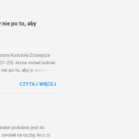
 nie po to, aby
ora Kościoła Dzisiejsze
,21-25) Jezus mówił ludowi:
nie po to, aby je postawić
o ma uszy do słuchania,
CZYTAJ WIĘCEJ
, jaką wy mierzycie,
 ma, pozbawią go i tego, co
zy po to wnosi się światło,
na świeczniku? Nie ma
świetle jest nam dobrze
ieskie podobne jest do
zwołali na ucztę, lecz ci