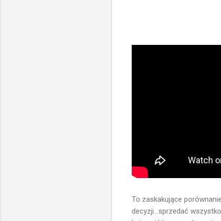
To zaskakujące porównanie.
decyzji...sprzedać wszystk