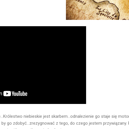
..Królestwo niebieskie jest skarbem...odnalezienie go staje się mot
o by go zdobyć...zrezygnować z tego, do czego jestem przywiązany.