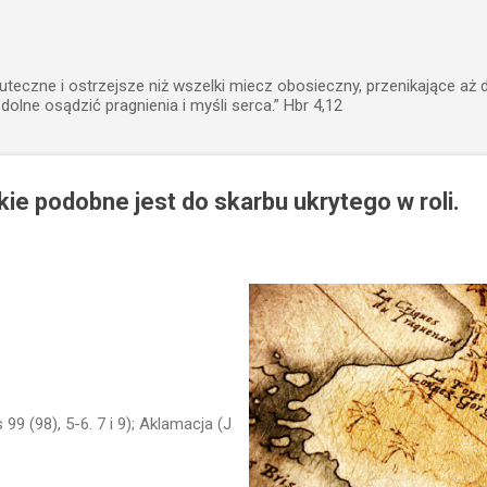
Przejdź do głównej zawartości
uteczne i ostrzejsze niż wszelki miecz obosieczny, przenikające aż 
zdolne osądzić pragnienia i myśli serca.” Hbr 4,12
kie podobne jest do skarbu ukrytego w roli.
 99 (98), 5-6. 7 i 9); Aklamacja (J