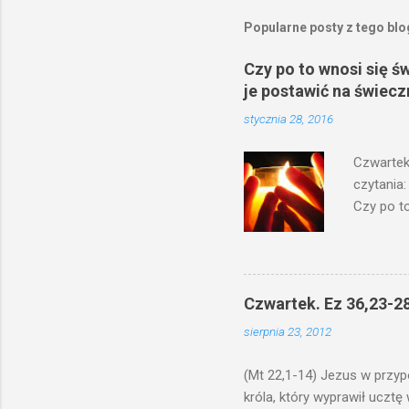
Popularne posty z tego bl
Czy po to wnosi się ś
je postawić na świecz
stycznia 28, 2016
Czwartek
czytania:
Czy po to
na świecz
niechaj s
odmierzą
ma. W dzi
Czwartek. Ez 36,23-28
by je po
sierpnia 23, 2012
bowiem ni
znana...A 
(Mt 22,1-14) Jezus w przyp
króla, który wyprawił ucztę