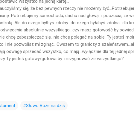
.postawić wszystko na jedną kartę...
nauczyliśmy się, że bez pewnych rzeczy nie możemy żyć...Potrzebuje
anę. Potrzebujemy samochodu, dachu nad głową...i poczucia, że wsz
trolą. Ale do czego byłbyś zdolny...do czego byłabyś zdolna...dla kró
oświęcenia absolutnie wszystkiego...czy masz gotowość by powiedz
nie chcę zabezpieczać się...nie chcę polegać na sobie. Ty jesteś mo
o i nie pozwolisz mi zginąć...Owszem to graniczy z szaleństwem...a
mają odwagę sprzedać wszystko, co mają...wyłącznie dla tej jednej spr
.A czy Ty jesteś gotowy/gotowa by zrezygnować ze wszystkiego?
stament
#Słowo Boże na dziś