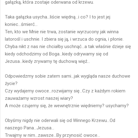
gałązką, która zostaje oderwana od krzewu.
Taka gałązka usycha...liście więdną...i co? I to jest jej
koniec...śmierć...
Ten, kto we Mnie nie trwa, zostanie wyrzucony jak winna
latorośl i uschnie. I zbiera się ją, i wrzuca do ognia, i płonie.
Chyba nikt z nas nie chciałby uschnąć...a tak właśnie dzieje się
kiedy odchodzimy od Boga...kiedy odrywamy się od
Jezusa...kiedy zrywamy tę duchową więź...
Odpowiedzmy sobie zatem sami...jak wygląda nasze duchowe
życie?
Czy wydajemy owoce...rozwijamy się...Czy z każdym rokiem
zauważamy wzrost naszej wiary?
A może czujemy się, że wewnętrznie więdniemy? usychamy?
Obyśmy nigdy nie oderwali się od Winnego Krzewu...Od
naszego Pana...Jezusa...
Trwajmy w nim...zawsze...By przynosić owoce...