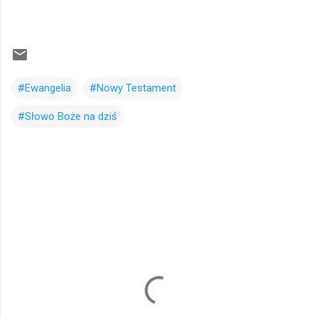
#Ewangelia
#Nowy Testament
#Słowo Boże na dziś
K
o
m
e
n
t
a
r
z