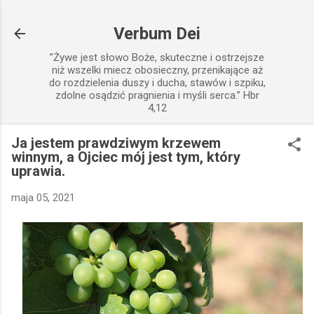
Przejdź do głównej zawartości
Verbum Dei
”Żywe jest słowo Boże, skuteczne i ostrzejsze
niż wszelki miecz obosieczny, przenikające aż
do rozdzielenia duszy i ducha, stawów i szpiku,
zdolne osądzić pragnienia i myśli serca.” Hbr
4,12
Ja jestem prawdziwym krzewem
winnym, a Ojciec mój jest tym, który
uprawia.
maja 05, 2021