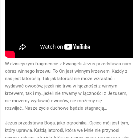
W dzisiejszym fragmencie z Ewangelii Jezus przedstawia nam
obraz winnego krzewu. To On jest winnym krzewem. Każdy z
nas jest latoroślą. Tak jak latorośl nie może wzrastać i
wydawać owoców, jeżeli nie trwa w łączności z winnym
krzewem, tak i my...jeżeli nie trwamy w łączności z Jezusem,
nie możemy wydawać owoców, nie możemy się
rozwijać...Nasze życie duchowe będzie stagnacją...
Jezus przedstawia Boga, jako ogrodnika...Ojciec mój jest tym,
który uprawia. Każdą latorośl, która we Mnie nie przynosi
owocu, odcina, a każdą, która przynosi owoc, oczyszcza, aby