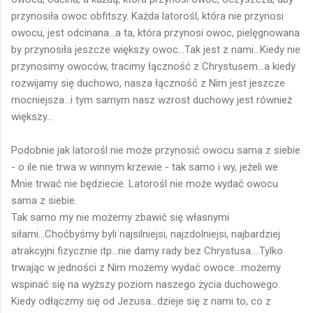
przynosiła owoc obfitszy. Każda latorośl, która nie przynosi
owocu, jest odcinana...a ta, która przynosi owoc, pielęgnowana
by przynosiła jeszcze większy owoc...Tak jest z nami...Kiedy nie
przynosimy owoców, tracimy łączność z Chrystusem...a kiedy
rozwijamy się duchowo, nasza łączność z Nim jest jeszcze
mocniejsza...i tym samym nasz wzrost duchowy jest również
większy...
Podobnie jak latorośl nie może przynosić owocu sama z siebie
- o ile nie trwa w winnym krzewie - tak samo i wy, jeżeli we
Mnie trwać nie będziecie. Latorośl nie może wydać owocu
sama z siebie.
Tak samo my nie możemy zbawić się własnymi
siłami...Choćbyśmy byli najsilniejsi, najzdolniejsi, najbardziej
atrakcyjni fizycznie itp...nie damy rady bez Chrystusa....Tylko
trwając w jedności z Nim możemy wydać owoce...możemy
wspinać się na wyższy poziom naszego życia duchowego.
Kiedy odłączmy się od Jezusa...dzieje się z nami to, co z