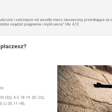
Przejdź do głównej zawartości
uteczne i ostrzejsze niż wszelki miecz obosieczny, przenikające aż 
zdolne osądzić pragnienia i myśli serca.” Hbr 4,12
 płaczesz?
cy
33 (32), 4-5. 18-19. 20 i 22);
; (J 20, 11-18);