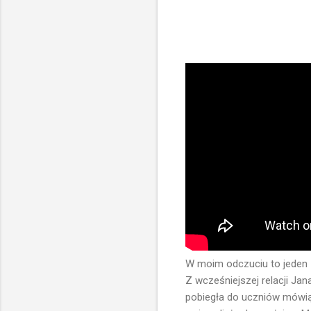
W moim odczuciu to jeden 
Z wcześniejszej relacji Jan
pobiegła do uczniów mówiąc 