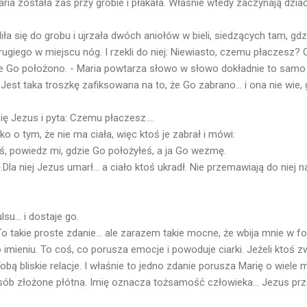
 Maria została zaś przy grobie i płakała. Właśnie wtedy zaczynają dziać
liła się do grobu i ujrzała dwóch aniołów w bieli, siedzących tam, gdz
rugiego w miejscu nóg. I rzekli do niej: Niewiasto, czemu płaczesz?
e Go położono. - Maria powtarza słowo w słowo dokładnie to samo 
est taka troszkę zafiksowana na to, że Go zabrano... i ona nie wie,
 Jezus i pyta: Czemu płaczesz....
lko o tym, że nie ma ciała, więc ktoś je zabrał i mówi:
łeś, powiedz mi, gdzie Go położyłeś, a ja Go wezmę.
ę.Dla niej Jezus umarł... a ciało ktoś ukradł. Nie przemawiają do nie
u... i dostaje go.
To takie proste zdanie... ale zarazem takie mocne, że wbija mnie w fot
 imieniu. To coś, co porusza emocje i powoduje ciarki. Jeżeli ktoś z
obą bliskie relacje. I właśnie to jedno zdanie porusza Marię o wiele m
sób złożone płótna. Imię oznacza tożsamość człowieka... Jezus pr