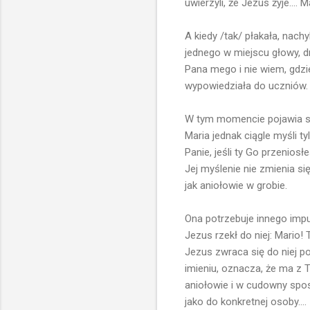
uwierzyli, że Jezus żyje....
A kiedy /tak/ płakała, nachy
jednego w miejscu głowy, d
Pana mego i nie wiem, gdzi
wypowiedziała do uczniów. J
W tym momencie pojawia się
Maria jednak ciągle myśli ty
Panie, jeśli ty Go przenios
Jej myślenie nie zmienia si
jak aniołowie w grobie.
Ona potrzebuje innego impuls
Jezus rzekł do niej: Mario! 
Jezus zwraca się do niej po
imieniu, oznacza, że ma z T
aniołowie i w cudowny spo
jako do konkretnej osoby....