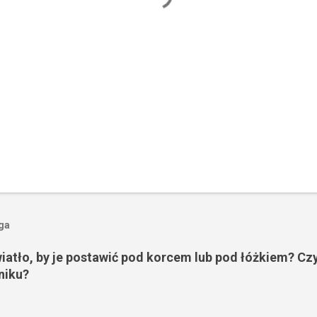
oga
wiatło, by je postawić pod korcem lub pod łóżkiem? Czy
niku?