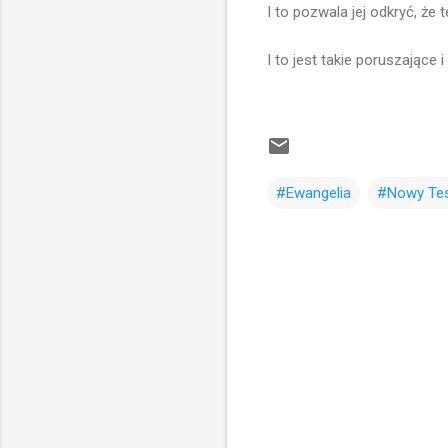
I to pozwala jej odkryć, że 
I to jest takie poruszające 
#Ewangelia
#Nowy Te
K
o
m
e
n
t
a
r