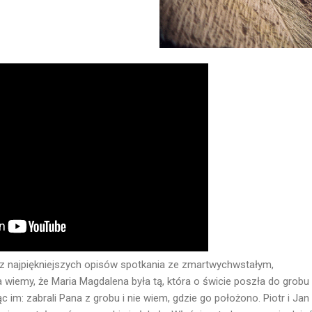
z najpiękniejszych opisów spotkania ze zmartwychwstałym,
a wiemy, że Maria Magdalena była tą, która o świcie poszła do grob
im: zabrali Pana z grobu i nie wiem, gdzie go położono. Piotr i Jan