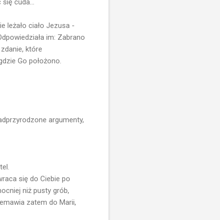
 się cuda...
ie leżało ciało Jezusa -
 Odpowiedziała im: Zabrano
zdanie, które
 gdzie Go położono.
j nadprzyrodzone argumenty,
el.
wraca się do Ciebie po
ocniej niż pusty grób,
zemawia zatem do Marii,