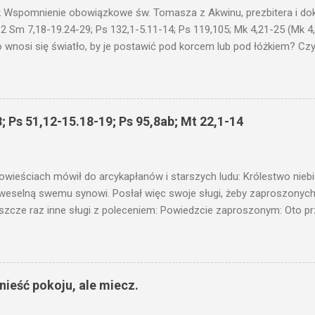
 Wspomnienie obowiązkowe św. Tomasza z Akwinu, prezbitera i dokt
 2 Sm 7,18-19.24-29; Ps 132,1-5.11-14; Ps 119,105; Mk 4,21-25 (Mk 4
 wnosi się światło, by je postawić pod korcem lub pod łóżkiem? Czy 
niku? Nie ma bowiem nic ukrytego, co by nie miało wyjść na jaw. Kt
łucha. I mówił im: Uważajcie na to, czego słuchacie. Taką samą miarą
 wam i jeszcze wam dołożą. Bo kto ma, temu będzie dane; a kto nie
siejszym fragmencie z Ewangelii Jezus kontynuuje przypowieści.... C
; Ps 51,12-15.18-19; Ps 95,8ab; Mt 22,1-14
stawić pod korcem lub pod łóżkiem? Czy nie po to, aby je postawić 
c ukrytego, co by nie miało wyjść na jaw. Myślę, że przypowieść o 
nawet jeżeli nie jest, prawdy w niej zawarte są...że użyj...
owieściach mówił do arcykapłanów i starszych ludu: Królestwo nieb
 weselną swemu synowi. Posłał więc swoje sługi, żeby zaproszonych 
ł jeszcze raz inne sługi z poleceniem: Powiedzcie zaproszonym: Oto 
te i wszystko jest gotowe. Przyjdźcie na ucztę! Lecz oni zlekceważyli
upiectwa, a inni pochwycili jego sługi i znieważywszy [ich], pozabijali
 i kazał wytracić owych zabójców, a miasto ich spalić. Wtedy rzek
zaproszeni nie byli jej godni. Idźcie więc na rozstajne drogi i zapro
ieść pokoju, ale miecz.
 wyszli na drogi i sprowadzili wszystkich, których napotkali: złych i d
eby się pr...