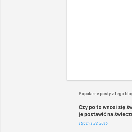
z
e
Popularne posty z tego bl
Czy po to wnosi się ś
je postawić na świecz
stycznia 28, 2016