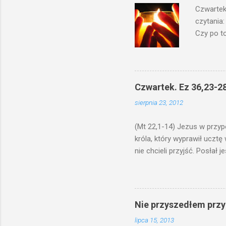
Czwartek
czytania:
Czy po to
na świecz
niechaj s
odmierzą
ma. W dzi
Czwartek. Ez 36,23-28
by je po
sierpnia 23, 2012
bowiem ni
znana...A 
(Mt 22,1-14) Jezus w przyp
króla, który wyprawił ucztę
nie chcieli przyjść. Posła
woły i tuczne zwierzęta pobi
swoje pole, drugi do swego k
gniewem. Posłał swe wojska
wprawdzie jest gotowa, lecz 
Nie przyszedłem przyn
których spotkacie. Słudzy ci
lipca 15, 2013
biesiadnikami. Wszedł król, ż