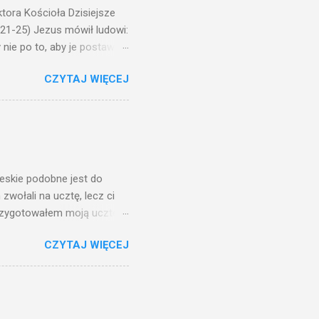
ora Kościoła Dzisiejsze
,21-25) Jezus mówił ludowi:
nie po to, aby je postawić
o ma uszy do słuchania,
CZYTAJ WIĘCEJ
, jaką wy mierzycie,
 ma, pozbawią go i tego, co
zy po to wnosi się światło,
na świeczniku? Nie ma
świetle jest nam dobrze
ieskie podobne jest do
zwołali na ucztę, lecz ci
przygotowałem moją ucztę:
 to i poszli: jeden na
CZYTAJ WIĘCEJ
. Na to król uniósł się
ł swoim sługom: Uczta
ście na ucztę wszystkich,
obrych. I sala zapełniła się