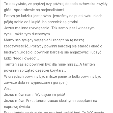
To oczywiste, że prędzej czy później dopada człowieka zwykły
głód...Apostołowie są racjonalistami.
Patrzą po ludzku: jest późno...jesteśmy na pustkowiu...niech
pójdą sobie coś kupić...bo przecież są głodni.
Jezus ma inne rozwiązanie...Tak samo jest i w naszym
życiu...także tym duchowym...
Mamy sto tysięcy wyjaśnień i recept na tę naszą
rzeczywistość...Politycy powinni bardziej się starać i dbać o
biednych...Kościół powinien bardziej się angażować i uczyć
ludzi "tego i owego"...
Tamten sąsiad powinien być dla mnie milszy...A tamten
powinien sprzątać częściej korytarz...
W urzędach powinny być milsze panie...a bułki powinny być
zawsze dobrze wypieczone i gorące :)
Ale...
Jezus mówi nam: Wy dajcie im jeść!
Jezus mówi: Przestańcie rzucać idealnymi receptami na
naprawę świata...
Przestańcie snuć wizje, co powinni zrobić inni...To WY macie