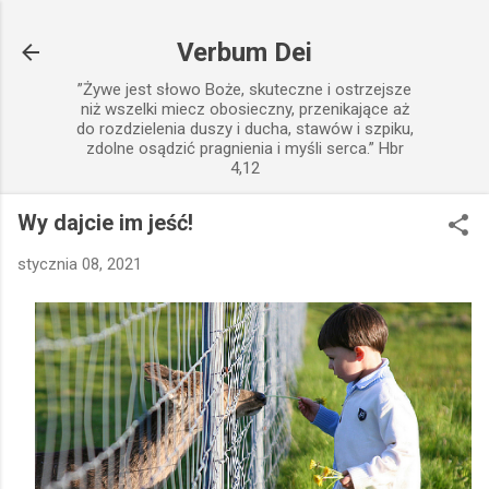
Przejdź do głównej zawartości
Verbum Dei
”Żywe jest słowo Boże, skuteczne i ostrzejsze
niż wszelki miecz obosieczny, przenikające aż
do rozdzielenia duszy i ducha, stawów i szpiku,
zdolne osądzić pragnienia i myśli serca.” Hbr
4,12
Wy dajcie im jeść!
stycznia 08, 2021