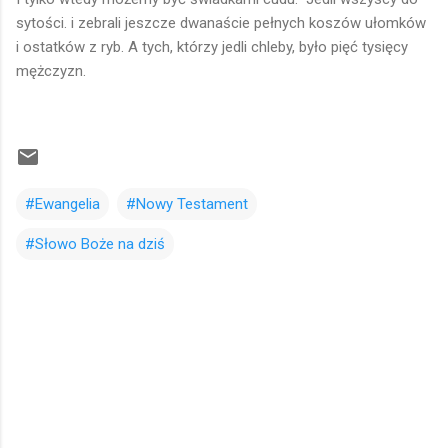
sytości. i zebrali jeszcze dwanaście pełnych koszów ułomków
i ostatków z ryb. A tych, którzy jedli chleby, było pięć tysięcy
mężczyzn.
#Ewangelia
#Nowy Testament
#Słowo Boże na dziś
K
o
m
e
n
t