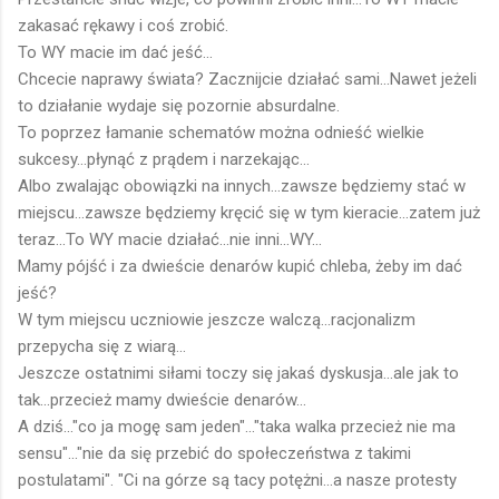
zakasać rękawy i coś zrobić.
To WY macie im dać jeść...
Chcecie naprawy świata? Zacznijcie działać sami...Nawet jeżeli
to działanie wydaje się pozornie absurdalne.
To poprzez łamanie schematów można odnieść wielkie
sukcesy...płynąć z prądem i narzekając...
Albo zwalając obowiązki na innych...zawsze będziemy stać w
miejscu...zawsze będziemy kręcić się w tym kieracie...zatem już
teraz...To WY macie działać...nie inni...WY...
Mamy pójść i za dwieście denarów kupić chleba, żeby im dać
jeść?
W tym miejscu uczniowie jeszcze walczą...racjonalizm
przepycha się z wiarą...
Jeszcze ostatnimi siłami toczy się jakaś dyskusja...ale jak to
tak...przecież mamy dwieście denarów...
A dziś..."co ja mogę sam jeden"..."taka walka przecież nie ma
sensu"..."nie da się przebić do społeczeństwa z takimi
postulatami". "Ci na górze są tacy potężni...a nasze protesty