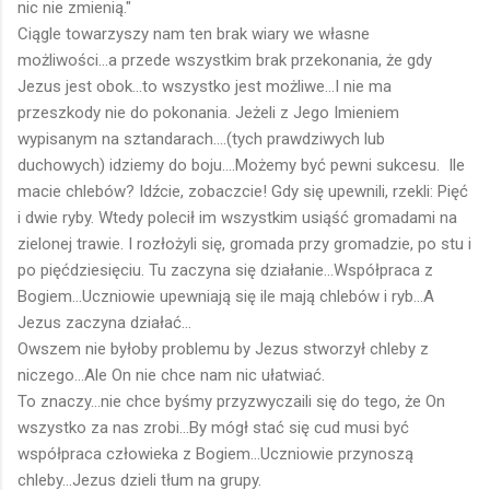
nic nie zmienią."
Ciągle towarzyszy nam ten brak wiary we własne
możliwości...a przede wszystkim brak przekonania, że gdy
Jezus jest obok...to wszystko jest możliwe...I nie ma
przeszkody nie do pokonania. Jeżeli z Jego Imieniem
wypisanym na sztandarach....(tych prawdziwych lub
duchowych) idziemy do boju....Możemy być pewni sukcesu. Ile
macie chlebów? Idźcie, zobaczcie! Gdy się upewnili, rzekli: Pięć
i dwie ryby. Wtedy polecił im wszystkim usiąść gromadami na
zielonej trawie. I rozłożyli się, gromada przy gromadzie, po stu i
po pięćdziesięciu. Tu zaczyna się działanie...Współpraca z
Bogiem...Uczniowie upewniają się ile mają chlebów i ryb...A
Jezus zaczyna działać...
Owszem nie byłoby problemu by Jezus stworzył chleby z
niczego...Ale On nie chce nam nic ułatwiać.
To znaczy...nie chce byśmy przyzwyczaili się do tego, że On
wszystko za nas zrobi...By mógł stać się cud musi być
współpraca człowieka z Bogiem...Uczniowie przynoszą
chleby...Jezus dzieli tłum na grupy.