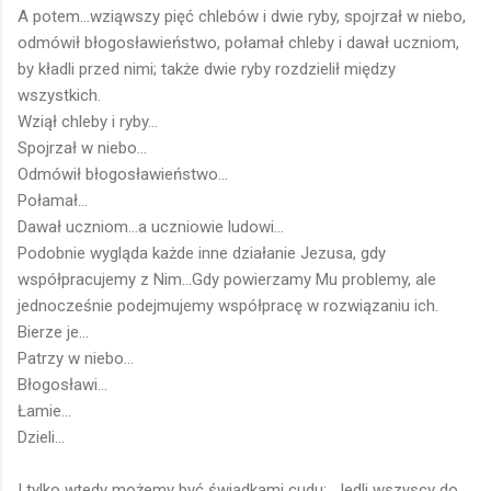
A potem...wziąwszy pięć chlebów i dwie ryby, spojrzał w niebo,
odmówił błogosławieństwo, połamał chleby i dawał uczniom,
by kładli przed nimi; także dwie ryby rozdzielił między
wszystkich.
Wziął chleby i ryby...
Spojrzał w niebo...
Odmówił błogosławieństwo...
Połamał...
Dawał uczniom...a uczniowie ludowi...
Podobnie wygląda każde inne działanie Jezusa, gdy
współpracujemy z Nim...Gdy powierzamy Mu problemy, ale
jednocześnie podejmujemy współpracę w rozwiązaniu ich.
Bierze je...
Patrzy w niebo...
Błogosławi...
Łamie...
Dzieli...
I tylko wtedy możemy być świadkami cudu: Jedli wszyscy do