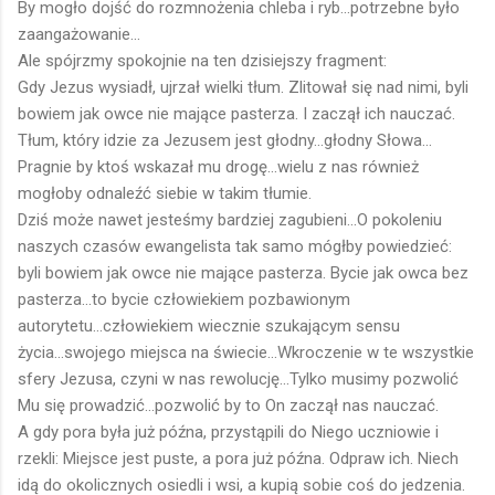
By mogło dojść do rozmnożenia chleba i ryb...potrzebne było
zaangażowanie...
Ale spójrzmy spokojnie na ten dzisiejszy fragment:
Gdy Jezus wysiadł, ujrzał wielki tłum. Zlitował się nad nimi, byli
bowiem jak owce nie mające pasterza. I zaczął ich nauczać.
Tłum, który idzie za Jezusem jest głodny...głodny Słowa...
Pragnie by ktoś wskazał mu drogę...wielu z nas również
mogłoby odnaleźć siebie w takim tłumie.
Dziś może nawet jesteśmy bardziej zagubieni...O pokoleniu
naszych czasów ewangelista tak samo mógłby powiedzieć:
byli bowiem jak owce nie mające pasterza. Bycie jak owca bez
pasterza...to bycie człowiekiem pozbawionym
autorytetu...człowiekiem wiecznie szukającym sensu
życia...swojego miejsca na świecie...Wkroczenie w te wszystkie
sfery Jezusa, czyni w nas rewolucję...Tylko musimy pozwolić
Mu się prowadzić...pozwolić by to On zaczął nas nauczać.
A gdy pora była już późna, przystąpili do Niego uczniowie i
rzekli: Miejsce jest puste, a pora już późna. Odpraw ich. Niech
idą do okolicznych osiedli i wsi, a kupią sobie coś do jedzenia.