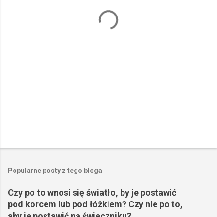
a
r
z
e
Popularne posty z tego bloga
Czy po to wnosi się światło, by je postawić
pod korcem lub pod łóżkiem? Czy nie po to,
aby je postawić na świeczniku?