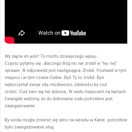
Wy dajcie im jeść! To motto dzisiejszego wpisu...
Często pytamy się...dlaczego Bóg nic nie zrobił w "tej i tej"
sprawie...A odpowiedź jest następująca: Zrobił...Postawił w tym
miejscu i w tym czasie Ciebie...Byś Ty to zrobił...Byś
wykorzystał swoje siły, możliwości, zdolności by coś
zrobić...Cud sam się nie dokona...W wielu miejscach na kartach
Ewangelii widzimy, że do dokonania cudu potrzebne jest
zaangażowanie...
By woda mogła zmienić się wino na weselu w Kanie...potrzebne
było zaangażowanie sług.