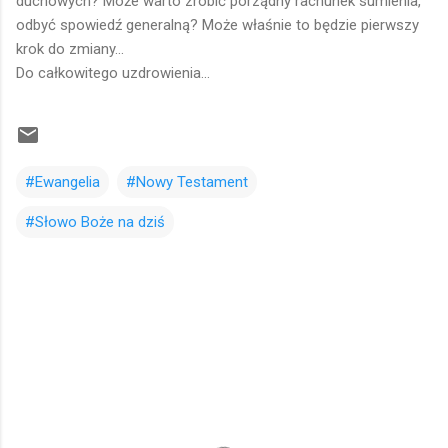
duchowych? Może warto zrobić porządny rachunek sumienia,
odbyć spowiedź generalną? Może właśnie to będzie pierwszy
krok do zmiany...
Do całkowitego uzdrowienia...
#Ewangelia
#Nowy Testament
#Słowo Boże na dziś
K
o
m
e
n
t
a