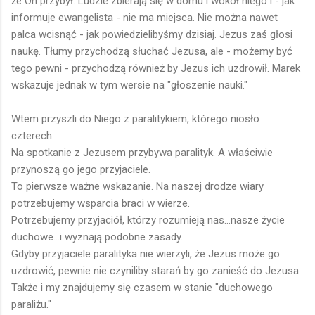
że On przybył. Ludzie zbierają się w domu i wokół niego i - jak
informuje ewangelista - nie ma miejsca. Nie można nawet
palca wcisnąć - jak powiedzielibyśmy dzisiaj. Jezus zaś głosi
naukę. Tłumy przychodzą słuchać Jezusa, ale - możemy być
tego pewni - przychodzą również by Jezus ich uzdrowił. Marek
wskazuje jednak w tym wersie na "głoszenie nauki."
Wtem przyszli do Niego z paralitykiem, którego niosło
czterech.
Na spotkanie z Jezusem przybywa paralityk. A właściwie
przynoszą go jego przyjaciele.
To pierwsze ważne wskazanie. Na naszej drodze wiary
potrzebujemy wsparcia braci w wierze.
Potrzebujemy przyjaciół, którzy rozumieją nas...nasze życie
duchowe...i wyznają podobne zasady.
Gdyby przyjaciele paralityka nie wierzyli, że Jezus może go
uzdrowić, pewnie nie czyniliby starań by go zanieść do Jezusa.
Także i my znajdujemy się czasem w stanie "duchowego
paraliżu."