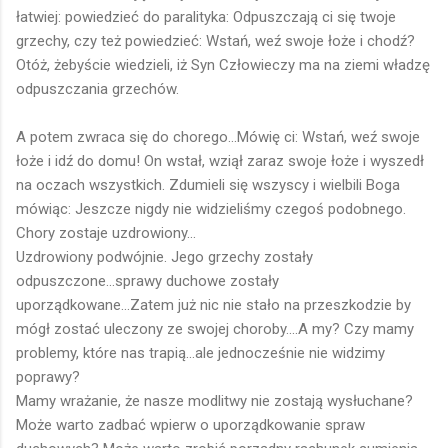
łatwiej: powiedzieć do paralityka: Odpuszczają ci się twoje
grzechy, czy też powiedzieć: Wstań, weź swoje łoże i chodź?
Otóż, żebyście wiedzieli, iż Syn Człowieczy ma na ziemi władzę
odpuszczania grzechów.
A potem zwraca się do chorego...Mówię ci: Wstań, weź swoje
łoże i idź do domu! On wstał, wziął zaraz swoje łoże i wyszedł
na oczach wszystkich. Zdumieli się wszyscy i wielbili Boga
mówiąc: Jeszcze nigdy nie widzieliśmy czegoś podobnego.
Chory zostaje uzdrowiony...
Uzdrowiony podwójnie. Jego grzechy zostały
odpuszczone...sprawy duchowe zostały
uporządkowane...Zatem już nic nie stało na przeszkodzie by
mógł zostać uleczony ze swojej choroby....A my? Czy mamy
problemy, które nas trapią...ale jednocześnie nie widzimy
poprawy?
Mamy wrażanie, że nasze modlitwy nie zostają wysłuchane?
Może warto zadbać wpierw o uporządkowanie spraw