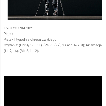
15 STYCZNIA 2021
Piątek
Piątek I tygodnia okresu zwykłego
Czytania: (Hbr 4, 1-5. 11); (Ps 78 (77), 3 i 4bc. 6-7. 8); Aklamacja
(Łk 7, 16); (Mk 2, 1-12);