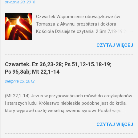
stycznia 28, 2016
Czwartek Wspomnienie obowiązkowe św.
Tomasza z Akwinu, prezbitera i doktora
Kościoła Dzisiejsze czytania: 2 Sm 7,18-19.24-
29; Ps 132,1-5.11-14; Ps 119,105; Mk 4,21-25
CZYTAJ WIĘCEJ
(Mk 4,21-25) Jezus mówił ludowi: Czy po to
wnosi się światło, by je postawić pod korcem
lub pod łóżkiem? Czy nie po to, aby je postawić
Czwartek. Ez 36,23-28; Ps 51,12-15.18-19;
na świeczniku? Nie ma bowiem nic ukrytego, co
Ps 95,8ab; Mt 22,1-14
by nie miało wyjść na jaw. Kto ma uszy do
sierpnia 23, 2012
słuchania, niechaj słucha. I mówił im: Uważajcie
na to, czego słuchacie. Taką samą miarą, jaką
(Mt 22,1-14) Jezus w przypowieściach mówił do arcykapłanów
wy mierzycie, odmierzą wam i jeszcze wam
i starszych ludu: Królestwo niebieskie podobne jest do króla,
dołożą. Bo kto ma, temu będzie dane; a kto nie
który wyprawił ucztę weselną swemu synowi. Posłał więc
ma, pozbawią go i tego, co ma. W dzisiejszym
swoje sługi, żeby zaproszonych zwołali na ucztę, lecz ci nie
fragmencie z Ewangelii Jezus kontynuuje
CZYTAJ WIĘCEJ
chcieli przyjść. Posłał jeszcze raz inne sługi z poleceniem:
przypowieści.... Czy po to wnosi się światło, by
Powiedzcie zaproszonym: Oto przygotowałem moją ucztę:
je postawić pod korcem lub pod łóżkiem? Czy