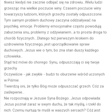
tkwisz kiedyś nie zacznie odbijać się na zdrowiu...Wielu ludzi
grzesząc ma wielkie poczucie winy. Czasem poczucie winy
towarzyszy ludziom, których grzechy zostały odpuszczone.
Tym samym problem duchowy zaczyna oddziaływać na
psychikę, emocje. Problemy emocjonalne często powodują
zaburzenia snu, problemy z odżywianiem...a to prosta droga to
chorób fizycznych....Dlatego też pierwszym krokiem do
uzdrowienia fizycznego, jest uporządkowanie spraw
duchowych...Jezus wie o tym, bo zna stan duszy każdego
człowieka...
Stąd też mówi do chorego: Synu, odpuszczają ci się twoje
grzechy.
Oczywiście - jak zwykle - budzi to oburzenie wśród uczonych
w Piśmie.
Twierdzą oni, że tylko Bóg może odpuszczać grzech. Cóż za
zaślepienie...
Nie rozpoznają w Jezusie Syna Bożego...Jezus odpowiada:
Jezus poznał zaraz w swym duchu, że tak myślą, i rzekł do
nich: Czemu nurtują te myśli w waszych sercach? Cóż jest