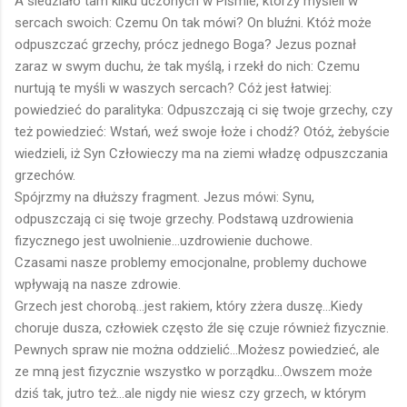
A siedziało tam kilku uczonych w Piśmie, którzy myśleli w
sercach swoich: Czemu On tak mówi? On bluźni. Któż może
odpuszczać grzechy, prócz jednego Boga? Jezus poznał
zaraz w swym duchu, że tak myślą, i rzekł do nich: Czemu
nurtują te myśli w waszych sercach? Cóż jest łatwiej:
powiedzieć do paralityka: Odpuszczają ci się twoje grzechy, czy
też powiedzieć: Wstań, weź swoje łoże i chodź? Otóż, żebyście
wiedzieli, iż Syn Człowieczy ma na ziemi władzę odpuszczania
grzechów.
Spójrzmy na dłuższy fragment. Jezus mówi: Synu,
odpuszczają ci się twoje grzechy. Podstawą uzdrowienia
fizycznego jest uwolnienie...uzdrowienie duchowe.
Czasami nasze problemy emocjonalne, problemy duchowe
wpływają na nasze zdrowie.
Grzech jest chorobą...jest rakiem, który zżera duszę...Kiedy
choruje dusza, człowiek często źle się czuje również fizycznie.
Pewnych spraw nie można oddzielić...Możesz powiedzieć, ale
ze mną jest fizycznie wszystko w porządku...Owszem może
dziś tak, jutro też...ale nigdy nie wiesz czy grzech, w którym