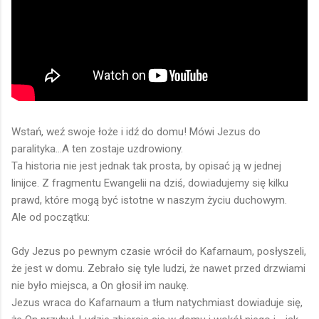
Wstań, weź swoje łoże i idź do domu! Mówi Jezus do
paralityka...A ten zostaje uzdrowiony.
Ta historia nie jest jednak tak prosta, by opisać ją w jednej
linijce. Z fragmentu Ewangelii na dziś, dowiadujemy się kilku
prawd, które mogą być istotne w naszym życiu duchowym.
Ale od początku:
Gdy Jezus po pewnym czasie wrócił do Kafarnaum, posłyszeli,
że jest w domu. Zebrało się tyle ludzi, że nawet przed drzwiami
nie było miejsca, a On głosił im naukę.
Jezus wraca do Kafarnaum a tłum natychmiast dowiaduje się,