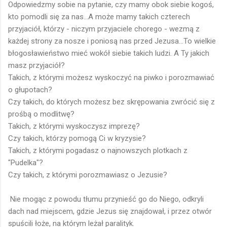
Odpowiedzmy sobie na pytanie, czy mamy obok siebie kogoś,
kto pomodli się za nas...A może mamy takich czterech
przyjaciół, którzy - niczym przyjaciele chorego - wezmą z
każdej strony za nosze i poniosą nas przed Jezusa...To wielkie
błogosławieństwo mieć wokół siebie takich ludzi. A Ty jakich
masz przyjaciół?
Takich, z którymi możesz wyskoczyć na piwko i porozmawiać
o głupotach?
Czy takich, do których możesz bez skrępowania zwrócić się z
prośbą o modlitwę?
Takich, z którymi wyskoczysz imprezę?
Czy takich, którzy pomogą Ci w kryzysie?
Takich, z którymi pogadasz o najnowszych plotkach z
"Pudelka"?
Czy takich, z którymi porozmawiasz o Jezusie?
Nie mogąc z powodu tłumu przynieść go do Niego, odkryli
dach nad miejscem, gdzie Jezus się znajdował, i przez otwór
spuścili łoże, na którym leżał paralityk.