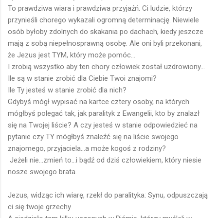
To prawdziwa wiara i prawdziwa przyjaźń. Ci ludzie, którzy
przynieśli chorego wykazali ogromną determinację. Niewiele
osób byłoby zdolnych do skakania po dachach, kiedy jeszcze
mają z sobą niepełnosprawną osobę. Ale oni byli przekonani,
że Jezus jest TYM, który może pomóc...
I zrobią wszystko aby ten chory człowiek został uzdrowiony...
Ile są w stanie zrobić dla Ciebie Twoi znajomi?
Ile Ty jesteś w stanie zrobić dla nich?
Gdybyś mógł wypisać na kartce cztery osoby, na których
mógłbyś polegać tak, jak paralityk z Ewangelii, kto by znalazł
się na Twojej liście? A czy jesteś w stanie odpowiedzieć na
pytanie czy TY mógłbyś znaleźć się na liście swojego
znajomego, przyjaciela...a może kogoś z rodziny?
Jeżeli nie...zmień to...i bądź od dziś człowiekiem, który niesie
nosze swojego brata.
Jezus, widząc ich wiarę, rzekł do paralityka: Synu, odpuszczają
ci się twoje grzechy.