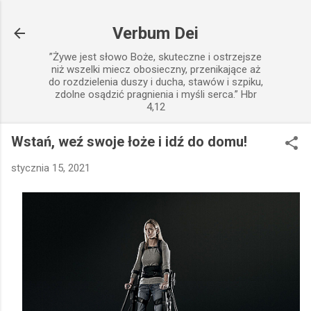
Przejdź do głównej zawartości
Verbum Dei
”Żywe jest słowo Boże, skuteczne i ostrzejsze
niż wszelki miecz obosieczny, przenikające aż
do rozdzielenia duszy i ducha, stawów i szpiku,
zdolne osądzić pragnienia i myśli serca.” Hbr
4,12
Wstań, weź swoje łoże i idź do domu!
stycznia 15, 2021