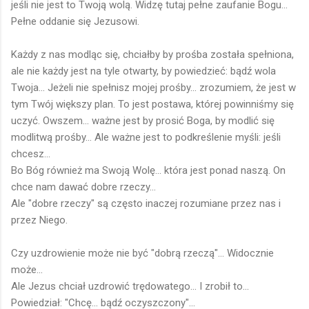
jeśli nie jest to Twoją wolą. Widzę tutaj pełne zaufanie Bogu...
Pełne oddanie się Jezusowi.
Każdy z nas modląc się, chciałby by prośba została spełniona,
ale nie każdy jest na tyle otwarty, by powiedzieć: bądź wola
Twoja... Jeżeli nie spełnisz mojej prośby... zrozumiem, że jest w
tym Twój większy plan. To jest postawa, której powinniśmy się
uczyć. Owszem... ważne jest by prosić Boga, by modlić się
modlitwą prośby... Ale ważne jest to podkreślenie myśli: jeśli
chcesz...
Bo Bóg również ma Swoją Wolę... która jest ponad naszą. On
chce nam dawać dobre rzeczy...
Ale "dobre rzeczy" są często inaczej rozumiane przez nas i
przez Niego.
Czy uzdrowienie może nie być "dobrą rzeczą"... Widocznie
może...
Ale Jezus chciał uzdrowić trędowatego... I zrobił to...
Powiedział: "Chcę... bądź oczyszczony"...