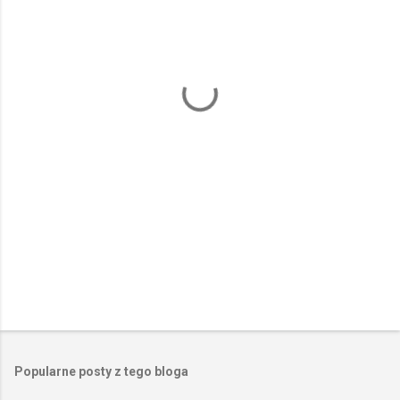
n
t
a
r
z
e
Popularne posty z tego bloga