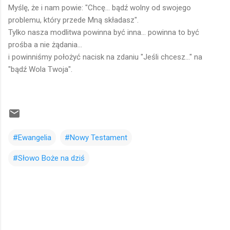
Myślę, że i nam powie: "Chcę... bądź wolny od swojego
problemu, który przede Mną składasz".
Tylko nasza modlitwa powinna być inna... powinna to być
prośba a nie żądania...
i powinniśmy położyć nacisk na zdaniu "Jeśli chcesz..." na
"bądź Wola Twoja".
#Ewangelia
#Nowy Testament
#Słowo Boże na dziś
K
o
m
e