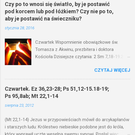
Czy po to wnosi się światło, by je postawić
pod korcem lub pod łóżkiem? Czy nie po to,
aby je postawić na świeczniku?
stycznia 28, 2016
Czwartek Wspomnienie obowiązkowe św.
Tomasza z Akwinu, prezbitera i doktora
Kościoła Dzisiejsze czytania: 2 Sm 7,18-19.24-
29; Ps 132,1-5.11-14; Ps 119,105; Mk 4,21-25
CZYTAJ WIĘCEJ
(Mk 4,21-25) Jezus mówił ludowi: Czy po to
wnosi się światło, by je postawić pod korcem
lub pod łóżkiem? Czy nie po to, aby je postawić
Czwartek. Ez 36,23-28; Ps 51,12-15.18-19;
na świeczniku? Nie ma bowiem nic ukrytego, co
Ps 95,8ab; Mt 22,1-14
by nie miało wyjść na jaw. Kto ma uszy do
sierpnia 23, 2012
słuchania, niechaj słucha. I mówił im: Uważajcie
na to, czego słuchacie. Taką samą miarą, jaką
(Mt 22,1-14) Jezus w przypowieściach mówił do arcykapłanów
wy mierzycie, odmierzą wam i jeszcze wam
i starszych ludu: Królestwo niebieskie podobne jest do króla,
dołożą. Bo kto ma, temu będzie dane; a kto nie
który wyprawił ucztę weselną swemu synowi. Posłał więc