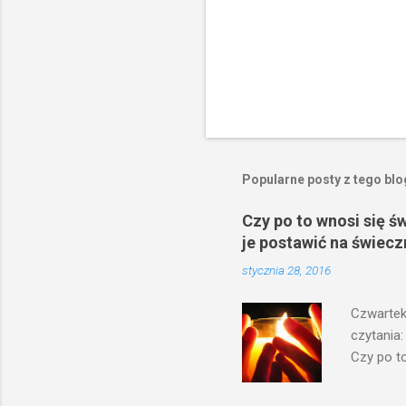
Popularne posty z tego bl
Czy po to wnosi się ś
je postawić na świecz
stycznia 28, 2016
Czwartek
czytania:
Czy po to
na świecz
niechaj s