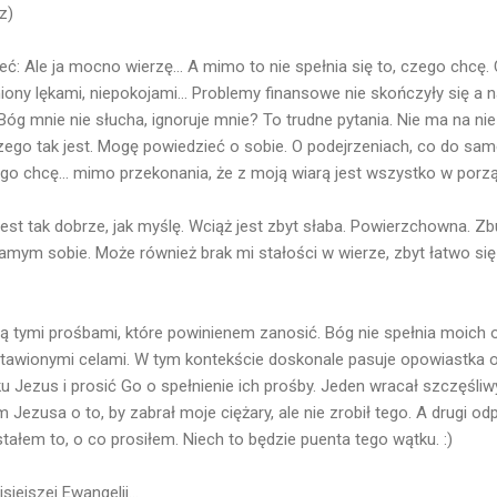
z)
: Ale ja mocno wierzę... A mimo to nie spełnia się to, czego chcę. 
niony lękami, niepokojami... Problemy finansowe nie skończyły się a 
Bóg mnie nie słucha, ignoruje mnie? To trudne pytania. Nie ma na ni
ego tak jest. Mogę powiedzieć o sobie. O podejrzeniach, co do sam
ego chcę... mimo przekonania, że z moją wiarą jest wszystko w porz
jest tak dobrze, jak myślę. Wciąż jest zbyt słaba. Powierzchowna. 
samym sobie. Może również brak mi stałości w wierze, zbyt łatwo s
ą tymi prośbami, które powinienem zanosić. Bóg nie spełnia moich
stawionymi celami. W tym kontekście doskonale pasuje opowiastka o
u Jezus i prosić Go o spełnienie ich prośby. Jeden wracał szczęśliw
 Jezusa o to, by zabrał moje ciężary, ale nie zrobił tego. A drugi od
ostałem to, o co prosiłem. Niech to będzie puenta tego wątku. :)
siejszej Ewangelii...