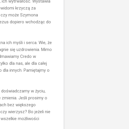
, ich wytrwałość. Wystawia
niewidomi krzyczą za
a, czy może Szymona
e Jezus dopiero wchodząc do
a ich myśli i serca. Wie, że
ragnie się uzdrowienia. Mimo
 odmawiamy Credo w
ko dla nas, ale dla całej
 dla innych. Pamiętajmy o
o doświadczamy w życiu,
 zmienia. Jeśli prosimy o
awach bez większego
 czy wierzysz? Bo jeżeli nie
i wszelkie możliwości