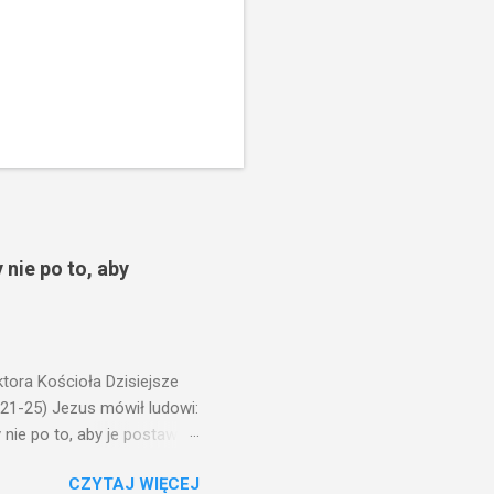
 nie po to, aby
ora Kościoła Dzisiejsze
,21-25) Jezus mówił ludowi:
nie po to, aby je postawić
o ma uszy do słuchania,
CZYTAJ WIĘCEJ
, jaką wy mierzycie,