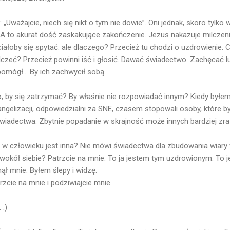
Uważajcie, niech się nikt o tym nie dowie”. Oni jednak, skoro tylko w
. A to akurat dość zaskakujące zakończenie. Jezus nakazuje milczenie
ałoby się spytać: ale dlaczego? Przecież tu chodzi o uzdrowienie. 
czeć? Przecież powinni iść i głosić. Dawać świadectwo. Zachęcać lud
omógł... By ich zachwycił sobą.
o, by się zatrzymać? By właśnie nie rozpowiadać innym? Kiedy był
ngelizacji, odpowiedzialni za SNE, czasem stopowali osoby, które b
iadectwa. Zbytnie popadanie w skrajność może innych bardziej zra
 człowieku jest inna? Nie mówi świadectwa dla zbudowania wiary w 
okół siebie? Patrzcie na mnie. To ja jestem tym uzdrowionym. To j
ął mnie. Byłem ślepy i widzę.
atrzcie na mnie i podziwiajcie mnie.
 :)