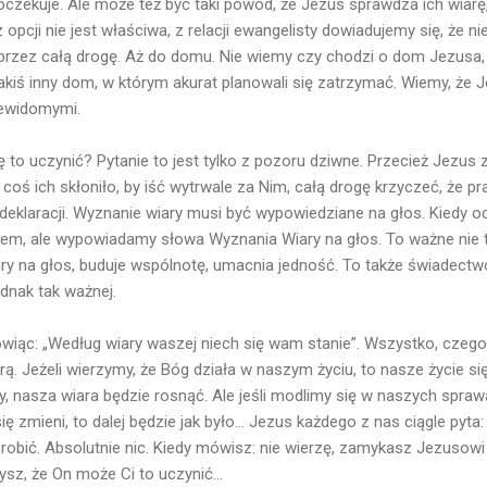
oczekuje. Ale może też być taki powód, że Jezus sprawdza ich wiarę
z opcji nie jest właściwa, z relacji ewangelisty dowiadujemy się, że 
przez całą drogę. Aż do domu. Nie wiemy czy chodzi o dom Jezus
 jakiś inny dom, w którym akurat planowali się zatrzymać. Wiemy, ż
iewidomymi.
ę to uczynić? Pytanie to jest tylko z pozoru dziwne. Przecież Jezus zn
coś ich skłoniło, by iść wytrwale za Nim, całą drogę krzyczeć, że p
 deklaracji. Wyznanie wiary musi być wypowiedziane na głos. Kiedy
em, ale wypowiadamy słowa Wyznania Wiary na głos. To ważne nie tyl
y na głos, buduje wspólnotę, umacnia jedność. To także świadectwo
jednak tak ważnej.
ówiąc: „Według wiary waszej niech się wam stanie”. Wszystko, czeg
ą. Jeżeli wierzymy, że Bóg działa w naszym życiu, to nasze życie się
y, nasza wiara będzie rosnąć. Ale jeśli modlimy się w naszych spr
ę zmieni, to dalej będzie jak było... Jezus każdego z nas ciągle pyta:
zrobić. Absolutnie nic. Kiedy mówisz: nie wierzę, zamykasz Jezusow
ysz, że On może Ci to uczynić...