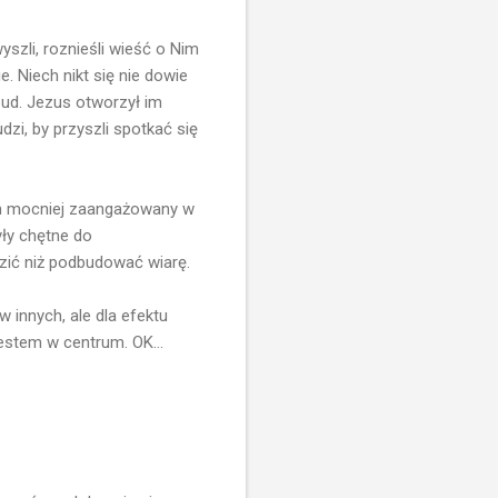
yszli, roznieśli wieść o Nim
. Niech nikt się nie dowie
Cud. Jezus otworzył im
zi, by przyszli spotkać się
em mocniej zaangażowany w
yły chętne do
zić niż podbudować wiarę.
innych, ale dla efektu
estem w centrum. OK...