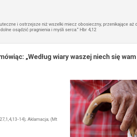
Przejdź do głównej zawartości
uteczne i ostrzejsze niż wszelki miecz obosieczny, przenikające aż 
zdolne osądzić pragnienia i myśli serca.” Hbr 4,12
 mówiąc: „Według wiary waszej niech się wam 
 27,1,4,13-14); Aklamacja; (Mt