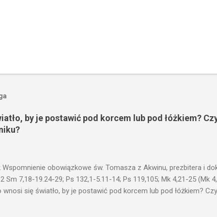
oga
wiatło, by je postawić pod korcem lub pod łóżkiem? Czy
niku?
 Wspomnienie obowiązkowe św. Tomasza z Akwinu, prezbitera i dokt
 2 Sm 7,18-19.24-29; Ps 132,1-5.11-14; Ps 119,105; Mk 4,21-25 (Mk 4
 wnosi się światło, by je postawić pod korcem lub pod łóżkiem? Czy 
niku? Nie ma bowiem nic ukrytego, co by nie miało wyjść na jaw. Kt
łucha. I mówił im: Uważajcie na to, czego słuchacie. Taką samą miarą