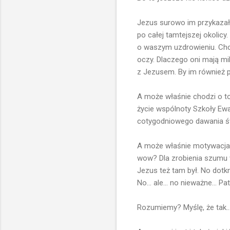
Jezus surowo im przykazał: „
po całej tamtejszej okolicy
o waszym uzdrowieniu. Chci
oczy. Dlaczego oni mają mil
z Jezusem. By im również p
A może właśnie chodzi o t
życie wspólnoty Szkoły Ewa
cotygodniowego dawania św
A może właśnie motywacja w
wow? Dla zrobienia szumu w
Jezus też tam był. No dotkn
No... ale... no nieważne... P
Rozumiemy? Myślę, że tak...