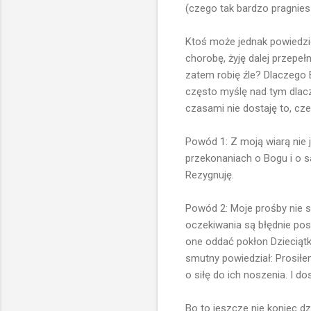
(czego tak bardzo pragnies
Ktoś może jednak powiedzieć
chorobę, żyję dalej przepeł
zatem robię źle? Dlaczego 
często myślę nad tym dlacz
czasami nie dostaję to, cz
Powód 1: Z moją wiarą nie 
przekonaniach o Bogu i o 
Rezygnuję.
Powód 2: Moje prośby nie s
oczekiwania są błędnie po
one oddać pokłon Dzieciątk
smutny powiedział: Prosiłem
o siłę do ich noszenia. I d
Bo to jeszcze nie koniec dzi