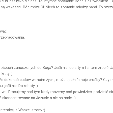
kiś cud jest tylko dla nas. To intymne spotkanie Boga z człowiekiem. 
e są wskazani. Bóg mówi Ci: Niech to zostanie między nami. To szcze
ować.
przepracowania.
prośbach zanoszonych do Boga? Jeśli nie, co z tym fantem zrobić. 
krety :)
oże dokonać cudów w moim życiu, może spełnić moje prośby? Czy m
, jeśli nie: Do roboty :)
twa. Pracujemy nad tym kiedy możemy coś powiedzieć, podzielić się.
 skoncentrowane na Jezusie a nie na mnie. :)
nterakcji z Waszej strony :)