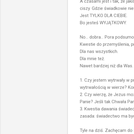
A czasami jest i tak, że ja
ciszy. Gdzie świadkowie ni
Jest TYLKO DLA CIEBIE.
Bo jesteś WYJĄTKOWY.
No... dobra... Pora podsum
Kwestie do przemyślenia, 
Dla nas wszystkich.
Dla mnie też.
Nawet bardziej niż dla Was.
1. Czy jestem wytrwały w 
wytrwałością w wierze? Kon
2. Czy wierzę, że Jezus m
Panie? Jeśli tak Chwała Panu
3. Kwestia dawania świadec
zasada: świadectwo ma być
Tyle na dziś. Zachęcam do i