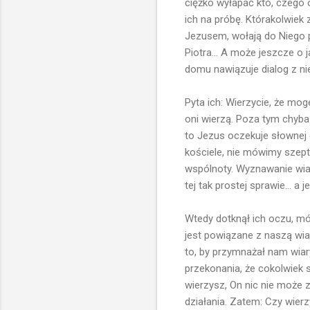
ciężko wyłapać kto, czego 
ich na próbę. Którakolwiek 
Jezusem, wołają do Niego 
Piotra... A może jeszcze o
domu nawiązuje dialog z n
Pyta ich: Wierzycie, że mog
oni wierzą. Poza tym chyba 
to Jezus oczekuje słownej
kościele, nie mówimy szept
wspólnoty. Wyznawanie wiar
tej tak prostej sprawie... a 
Wtedy dotknął ich oczu, m
jest powiązane z naszą wiar
to, by przymnażał nam wiar
przekonania, że cokolwiek si
wierzysz, On nic nie może 
działania. Zatem: Czy wierz