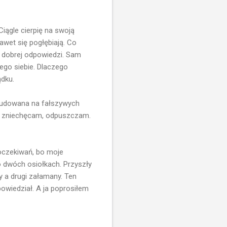
Ciągle cierpię na swoją
nawet się pogłębiają. Co
e dobrej odpowiedzi. Sam
ego siebie. Dlaczego
ądku.
Zbudowana na fałszywych
ię zniechęcam, odpuszczam.
 oczekiwań, bo moje
 dwóch osiołkach. Przyszły
y a drugi załamany. Ten
powiedział. A ja poprosiłem