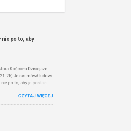
 nie po to, aby
ora Kościoła Dzisiejsze
,21-25) Jezus mówił ludowi:
nie po to, aby je postawić
o ma uszy do słuchania,
CZYTAJ WIĘCEJ
, jaką wy mierzycie,
 ma, pozbawią go i tego, co
zy po to wnosi się światło,
na świeczniku? Nie ma
świetle jest nam dobrze