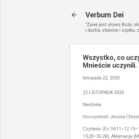
Verbum Dei
”Żywe jest słowo Boże, sk
i ducha, stawów i szpiku, 
Wszystko, co uczy
Mnieście uczynili.
listopada 22, 2020
22 LISTOPADA 2020
Niedziela
Uroczystość Jezusa Chrys
Czytania: (Ez 34,11–12.15–1
15,20–26.28); Aklamacja (Mk