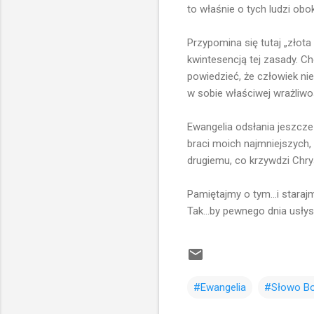
to właśnie o tych ludzi obok
Przypomina się tutaj „złota
kwintesencją tej zasady. C
powiedzieć, że człowiek nie
w sobie właściwej wrażliwoś
Ewangelia odsłania jeszcze
braci moich najmniejszych, 
drugiemu, co krzywdzi Chrys
Pamiętajmy o tym...i stara
Tak...by pewnego dnia usłys
#Ewangelia
#Słowo Bo