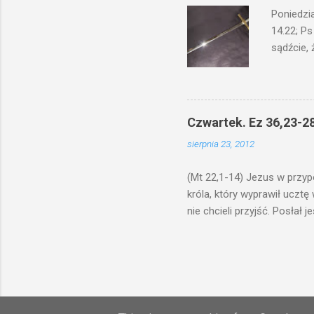
znana...A 
Poniedzi
14.22; Ps
sądźcie, 
przyszed
człowieka
syna lub 
jest Mnie
Czwartek. Ez 36,23-28
je. Kto w
sierpnia 23, 2012
przyjmuje
sprawied
(Mt 22,1-14) Jezus w przyp
króla, który wyprawił ucztę
nie chcieli przyjść. Posła
woły i tuczne zwierzęta pobi
swoje pole, drugi do swego k
gniewem. Posłał swe wojska
wprawdzie jest gotowa, lecz 
których spotkacie. Słudzy ci
biesiadnikami. Wszedł król, ż