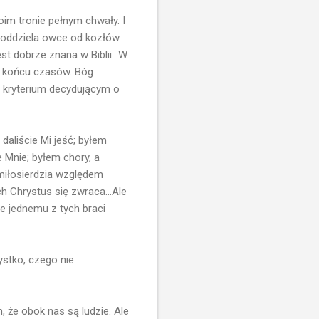
im tronie pełnym chwały. I
z oddziela owce od kozłów.
st dobrze znana w Biblii...W
y końcu czasów. Bóg
e kryterium decydującym o
 daliście Mi jeść; byłem
e Mnie; byłem chory, a
 miłosierdzia względem
ch Chrystus się zwraca...Ale
ie jednemu z tych braci
ystko, czego nie
, że obok nas są ludzie. Ale