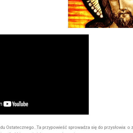
ądu Ostatecznego...Ta przypowieść sprowadza się do przysłowia: o 