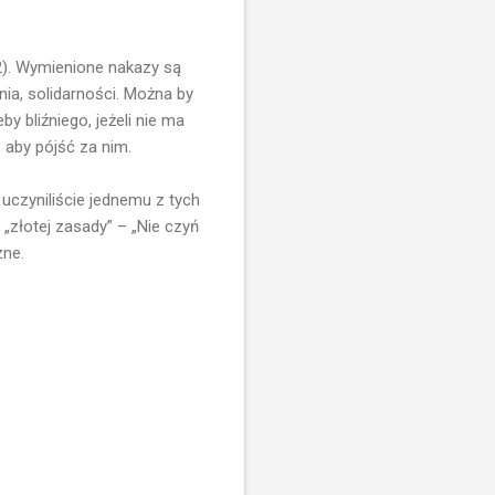
12). Wymienione nakazy są
ia, solidarności. Można by
y bliźniego, jeżeli nie ma
, aby pójść za nim.
uczyniliście jednemu z tych
 „złotej zasady” – „Nie czyń
zne.