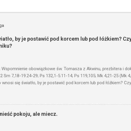
oga
wiatło, by je postawić pod korcem lub pod łóżkiem? Czy
niku?
 Wspomnienie obowiązkowe św. Tomasza z Akwinu, prezbitera i dokt
 2 Sm 7,18-19.24-29; Ps 132,1-5.11-14; Ps 119,105; Mk 4,21-25 (Mk 4
 wnosi się światło, by je postawić pod korcem lub pod łóżkiem? Czy 
niku? Nie ma bowiem nic ukrytego, co by nie miało wyjść na jaw. Kt
łucha. I mówił im: Uważajcie na to, czego słuchacie. Taką samą miarą
 wam i jeszcze wam dołożą. Bo kto ma, temu będzie dane; a kto nie
siejszym fragmencie z Ewangelii Jezus kontynuuje przypowieści.... C
ieść pokoju, ale miecz.
stawić pod korcem lub pod łóżkiem? Czy nie po to, aby je postawić 
c ukrytego, co by nie miało wyjść na jaw. Myślę, że przypowieść o 