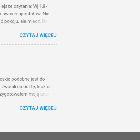
ejsze czytania: Wj 1,8-
do swoich apostołów: Nie
ć pokoju, ale miecz. Bo
i będą nieprzyjaciółmi
CZYTAJ WIĘCEJ
st Mnie godzien. I kto kocha
rzyża, a idzie za Mną, nie
cie z mego powodu, znajdzie
tóry Mnie posłał. Kto
awiedliwego, jako
ieskie podobne jest do
zwołali na ucztę, lecz ci
przygotowałem moją ucztę:
 to i poszli: jeden na
CZYTAJ WIĘCEJ
. Na to król uniósł się
ł swoim sługom: Uczta
ście na ucztę wszystkich,
obrych. I sala zapełniła się