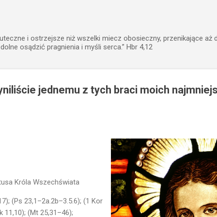
Przejdź do głównej zawartości
uteczne i ostrzejsze niż wszelki miecz obosieczny, przenikające aż 
zdolne osądzić pragnienia i myśli serca.” Hbr 4,12
niliście jednemu z tych braci moich najmniej
tusa Króla Wszechświata
7); (Ps 23,1–2a.2b–3.5.6); (1 Kor
 11,10); (Mt 25,31–46);