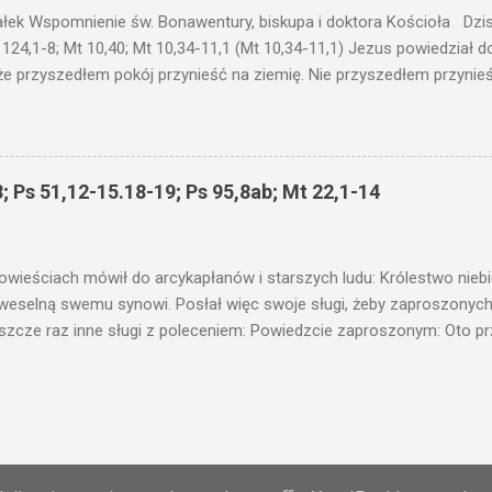
nawet jeżeli nie jest, prawdy w niej zawarte są...że użyj...
ałek Wspomnienie św. Bonawentury, biskupa i doktora Kościoła Dzisi
 124,1-8; Mt 10,40; Mt 10,34-11,1 (Mt 10,34-11,1) Jezus powiedział 
że przyszedłem pokój przynieść na ziemię. Nie przyszedłem przynieś
łem poróżnić syna z jego ojcem, córkę z matką, synową z teściową; 
 jego domownicy. Kto kocha ojca lub matkę bardziej niż Mnie, nie je
córkę bardziej niż Mnie, nie jest Mnie godzien. Kto nie bierze swego k
 godzien. Kto chce znaleźć swe życie, straci je, a kto straci swe ży
; Ps 51,12-15.18-19; Ps 95,8ab; Mt 22,1-14
as przyjmuje, Mnie przyjmuje; a kto Mnie przyjmuje, przyjmuje Tego, k
 proroka, jako proroka, nagrodę proroka otrzyma. Kto przyjmuje spr
liwego, nagrodę sprawiedliwego otrzyma. Kto poda kubek św...
owieściach mówił do arcykapłanów i starszych ludu: Królestwo nieb
 weselną swemu synowi. Posłał więc swoje sługi, żeby zaproszonych 
ł jeszcze raz inne sługi z poleceniem: Powiedzcie zaproszonym: Oto 
te i wszystko jest gotowe. Przyjdźcie na ucztę! Lecz oni zlekceważyli
upiectwa, a inni pochwycili jego sługi i znieważywszy [ich], pozabijali
 i kazał wytracić owych zabójców, a miasto ich spalić. Wtedy rzek
zaproszeni nie byli jej godni. Idźcie więc na rozstajne drogi i zapro
 wyszli na drogi i sprowadzili wszystkich, których napotkali: złych i d
Obsługiwane przez usługę Blogger
eby się pr...