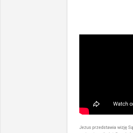
Jezus przedstawia wizję S