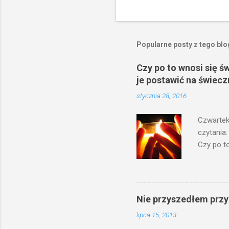
Popularne posty z tego bl
Czy po to wnosi się ś
je postawić na świecz
stycznia 28, 2016
Czwartek
czytania:
Czy po to
na świecz
niechaj s
odmierzą
ma. W dzi
Nie przyszedłem przyn
by je po
lipca 15, 2013
bowiem ni