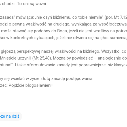
 chodzi...To oni są ważni...
 zasada” mówiąca: „nie czyń bliźniemu, co tobie niemiłe” (por. Mt 7,
hodzi o pewną wrażliwość na drugiego, wynikającą ze współodczuwan
 może stawać się podobny do Boga, jeżeli nie jest wrażliwy na potrzeb
ci w konkretnych sytuacjach, jeżeli nie otwiera się na głos sumienia
 głębszą perspektywę naszej wrażliwości na bliźniego. Wszystko, co 
Mnieście uczynili (Mt 25,40). Można by powiedzieć – analogicznie do
tusa!”. I takie sformułowanie zasady jest poprawniejsze, niż klasyc
jmy się wcielać w życie złotą zasadę postępowania.
zeć: Pójdźcie błogosławieni!
że na dziś