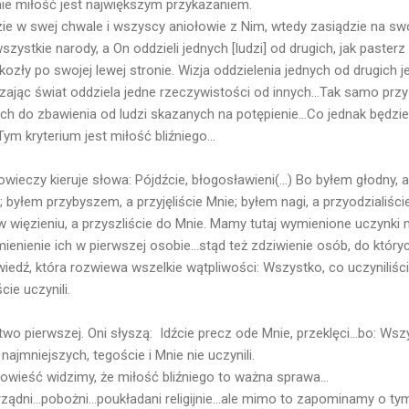
nie miłość jest największym przykazaniem.
ie w swej chwale i wszyscy aniołowie z Nim, wtedy zasiądzie na swo
ystkie narody, a On oddzieli jednych [ludzi] od drugich, jak paster
ozły po swojej lewej stronie. Wizja oddzielenia jednych od drugich je
ając świat oddziela jedne rzeczywistości od innych...Tak samo prz
ych do zbawienia od ludzi skazanych na potępienie...Co jednak będzi
ym kryterium jest miłość bliźniego...
wieczy kieruje słowa: Pójdźcie, błogosławieni(...) Bo byłem głodny, a
ć; byłem przybyszem, a przyjęliście Mnie; byłem nagi, a przyodzialiści
 w więzieniu, a przyszliście do Mnie. Mamy tutaj wymienione uczynki
mienienie ich w pierwszej osobie...stąd też zdziwienie osób, do który
iedź, która rozwiewa wszelkie wątpliwości: Wszystko, co uczyniliśc
ie uczynili.
wo pierwszej. Oni słyszą: Idźcie precz ode Mnie, przeklęci...bo: Wsz
najmniejszych, tegoście i Mnie nie uczynili.
wieść widzimy, że miłość bliźniego to ważna sprawa...
ądni...pobożni...poukładani religijnie...ale mimo to zapominamy o tym