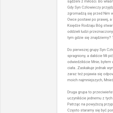
sądzeni z miłości. Bo właś
Gdy Syn Człowieczy przyjdz
zgromadzą się przed Nim wsz
Owce postawi po prawej, a k
Księdze Rodzaju Bóg stwarz
oddzieli ludzi przeznaczon
tym gdzie się znajdziemy? T
Do pierwszej grupy Syn Czło
spragniony, a daliście Mi pi
odwiedziliście Mnie; byłem
ciała...Zaskakuje jednak wy
zaraz też pojawia się odpow
moich najmniejszych, Mnieśc
Druga grupa to przeciwieńst
uczyniliście jednemu z tych 
Patrząc na powyższą przypo
Często staramy się być porz