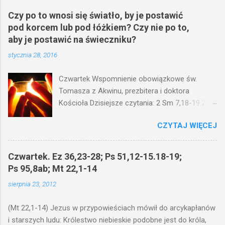
Czy po to wnosi się światło, by je postawić
pod korcem lub pod łóżkiem? Czy nie po to,
aby je postawić na świeczniku?
stycznia 28, 2016
Czwartek Wspomnienie obowiązkowe św.
Tomasza z Akwinu, prezbitera i doktora
Kościoła Dzisiejsze czytania: 2 Sm 7,18-19.24-
29; Ps 132,1-5.11-14; Ps 119,105; Mk 4,21-25
CZYTAJ WIĘCEJ
(Mk 4,21-25) Jezus mówił ludowi: Czy po to
wnosi się światło, by je postawić pod korcem
lub pod łóżkiem? Czy nie po to, aby je postawić
Czwartek. Ez 36,23-28; Ps 51,12-15.18-19;
na świeczniku? Nie ma bowiem nic ukrytego, co
Ps 95,8ab; Mt 22,1-14
by nie miało wyjść na jaw. Kto ma uszy do
sierpnia 23, 2012
słuchania, niechaj słucha. I mówił im: Uważajcie
na to, czego słuchacie. Taką samą miarą, jaką
(Mt 22,1-14) Jezus w przypowieściach mówił do arcykapłanów
wy mierzycie, odmierzą wam i jeszcze wam
i starszych ludu: Królestwo niebieskie podobne jest do króla,
dołożą. Bo kto ma, temu będzie dane; a kto nie