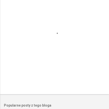
e
n
t
a
r
z
e
Popularne posty z tego bloga