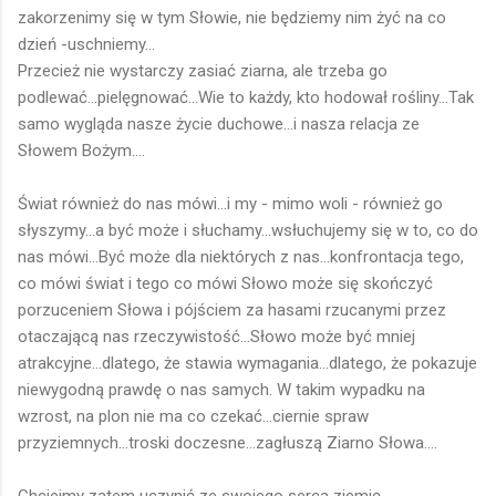
zakorzenimy się w tym Słowie, nie będziemy nim żyć na co
dzień -uschniemy...
Przecież nie wystarczy zasiać ziarna, ale trzeba go
podlewać...pielęgnować...Wie to każdy, kto hodował rośliny...Tak
samo wygląda nasze życie duchowe...i nasza relacja ze
Słowem Bożym....
Świat również do nas mówi...i my - mimo woli - również go
słyszymy...a być może i słuchamy...wsłuchujemy się w to, co do
nas mówi...Być może dla niektórych z nas...konfrontacja tego,
co mówi świat i tego co mówi Słowo może się skończyć
porzuceniem Słowa i pójściem za hasami rzucanymi przez
otaczającą nas rzeczywistość...Słowo może być mniej
atrakcyjne...dlatego, że stawia wymagania...dlatego, że pokazuje
niewygodną prawdę o nas samych. W takim wypadku na
wzrost, na plon nie ma co czekać...ciernie spraw
przyziemnych...troski doczesne...zagłuszą Ziarno Słowa....