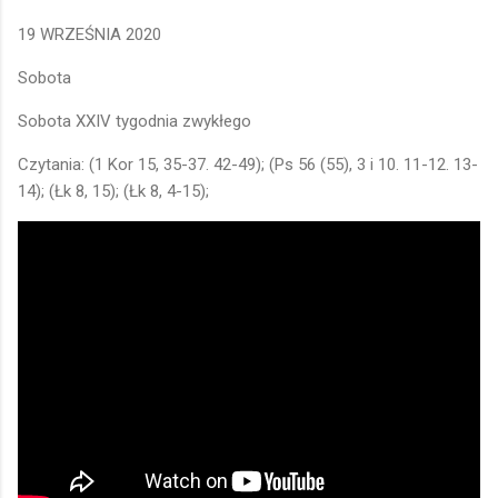
19 WRZEŚNIA 2020
Sobota
Sobota XXIV tygodnia zwykłego
Czytania: (1 Kor 15, 35-37. 42-49); (Ps 56 (55), 3 i 10. 11-12. 13-
14); (Łk 8, 15); (Łk 8, 4-15);