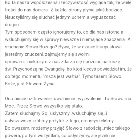
Bo ta nasza współczesna rzeczywistość wygląda tak, że wiele
treści do nas dociera...Z każdej strony płynie jakiś bodziec.
Nauczyliśmy się słuchać jednym uchem a wypuszczać
drugim...
Tym sposobem często ignorujemy to, co dla nas istotne a
wsłuchujemy się w sprawy nieważne i niemające znaczenia...A
słuchanie Słowa Bożego? Bywa, że w czasie liturgii słowa
jesteśmy znudzeni, zajmujemy się swoimi
sprawami...niektórym z nas zdarza się spóźniać na mszę
św...Przychodzą na Ewangelię, bo ktoś kiedyś powiedział im, że
do tego momentu "msza jest ważna". Tymczasem Słowo
Boże, jest Słowem Życia.
Ono niesie uzdrowienie, uwolnienie...wyzwolenie...To Słowo ma
Moc...Przez Słowo wszystko się stało.
Zatem słuchajmy Go...usłyszmy...wsłuchujmy się...i
usłyszawszy zróbmy pożytek z tego, co usłyszeliśmy.
Bo owszem, możemy przyjąć Słowo z radością...mieć takiego
powera, po tym wszystkim, co usłyszymy, ale jeżeli nie