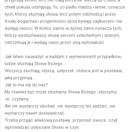
przyjmują słowo, lecz nie mają korzenia: wierzą do czasu, a
chwili pokusy odstępują. To, co padło między ciernie, oznacza
tych, którzy słuchają słowa, lecz potem odchodzą i przez
troski, bogactwa i przyjemności życia bywają zagłuszeni i nie
wydają owocu. W końcu ziarno w żyznej ziemi oznacza tych,
którzy wysłuchawszy słowa sercem szlachetnym i dobrym,
zatrzymują je i wydają owoc przez swą wytrwałość.
Jak łatwo zauważyć w każdym z wymienionych przypadków,
ludzie słuchają Słowa Bożego...
Wszyscy słuchają, słyszą...usłyszeli...różnica jest w postawie,
jaką przyjmują...
Jak to ma się do nas?
My również być może słuchamy Słowa Bożego...słyszymy
Je...czytamy...
Ale nie wystarczy słuchać...nie wystarczy też widzieć...nie
wystarczy nawet doświadczać...
Trzeba przyjąć właściwą postawę...przynosić owoce...czyli
wprowadzać usłyszane Słowo w czyn.