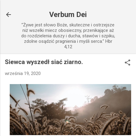
Przejdź do głównej zawartości
Verbum Dei
”Żywe jest słowo Boże, skuteczne i ostrzejsze
niż wszelki miecz obosieczny, przenikające aż
do rozdzielenia duszy i ducha, stawów i szpiku,
zdolne osądzić pragnienia i myśli serca.” Hbr
4,12
Siewca wyszedł siać ziarno.
września 19, 2020