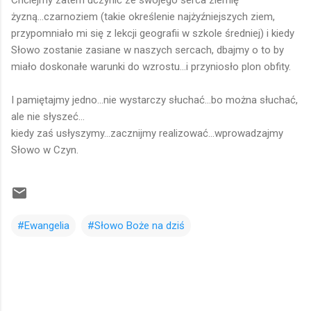
Chciejmy zatem uczynić ze swojego serca ziemię
żyzną...czarnoziem (takie określenie najżyźniejszych ziem,
przypomniało mi się z lekcji geografii w szkole średniej) i kiedy
Słowo zostanie zasiane w naszych sercach, dbajmy o to by
miało doskonałe warunki do wzrostu...i przyniosło plon obfity.
I pamiętajmy jedno...nie wystarczy słuchać...bo można słuchać,
ale nie słyszeć...
kiedy zaś usłyszymy...zacznijmy realizować...wprowadzajmy
Słowo w Czyn.
#Ewangelia
#Słowo Boże na dziś
K
o
m