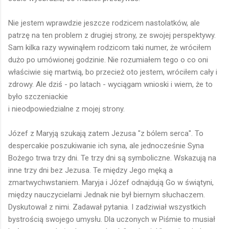
Nie jestem wprawdzie jeszcze rodzicem nastolatków, ale
patrzę na ten problem z drugiej strony, ze swojej perspektywy.
Sam kilka razy wywinąłem rodzicom taki numer, że wróciłem
dużo po umówionej godzinie. Nie rozumiałem tego o co oni
właściwie się martwią, bo przecież oto jestem, wróciłem cały i
zdrowy. Ale dziś - po latach - wyciągam wnioski i wiem, że to
było szczeniackie
i nieodpowiedzialne z mojej strony.
Józef z Maryją szukają zatem Jezusa "z bólem serca". To
despercakie poszukiwanie ich syna, ale jednocześnie Syna
Bożego trwa trzy dni. Te trzy dni są symboliczne. Wskazują na
inne trzy dni bez Jezusa. Te między Jego męką a
zmartwychwstaniem. Maryja i Józef odnajdują Go w świątyni,
między nauczycielami Jednak nie był biernym słuchaczem.
Dyskutował z nimi. Zadawał pytania. I zadziwiał wszystkich
bystrością swojego umysłu. Dla uczonych w Piśmie to musiał