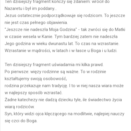
Ten dzisiejszy fragment kończy się zdaniem: wrócił do
Nazaretu i był im poddany...
Jezus ostatecznie podporządkowuje się rodzicom. To jeszcze
nie jest czas pełnego objawienia.
"Jeszcze nie nadeszła Moja Godzina" - tak zwróci się do Matki
w czasie wesela w Kanie. Tym bardziej zatem nie nadeszła
Jego godzina w wieku dwunastu lat. To czas na wzrastanie.
Wzrastanie w mądrości, w latach i w łasce u Boga i u ludzi.
Ten dzisiejszy fragment uświadamia mi kilka prawd.
Po pierwsze: więzy rodzinne są ważne. To w rodzinie
kształtujemy swoją osobowość,
rodzina przekazuje nam tradycję. I to w niej nasza wiara może
w najlepszy sposób wzrastać.
Żadne katechezy nie dadzą dziecku tyle, ile świadectwo życia
wiarą rodziców.
Syn, który widzi ojca klęczącego na modlitwie, najlepiej nauczy
się czci do Boga.