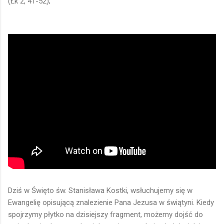
(Łk 2, 41-52);
Dziś w Święto św. Stanisława Kostki, wsłuchujemy się w
Ewangelię opisującą znalezienie Pana Jezusa w świątyni. Kiedy
spojrzymy płytko na dzisiejszy fragment, możemy dojść do