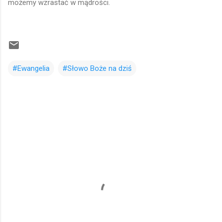
możemy wzrastać w mądrości.
#Ewangelia
#Słowo Boże na dziś
K
o
m
e
n
t
a
r
z
e