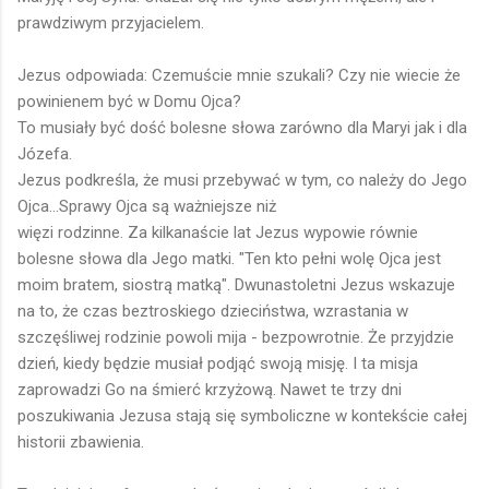
prawdziwym przyjacielem.
Jezus odpowiada: Czemuście mnie szukali? Czy nie wiecie że
powinienem być w Domu Ojca?
To musiały być dość bolesne słowa zarówno dla Maryi jak i dla
Józefa.
Jezus podkreśla, że musi przebywać w tym, co należy do Jego
Ojca...Sprawy Ojca są ważniejsze niż
więzi rodzinne. Za kilkanaście lat Jezus wypowie równie
bolesne słowa dla Jego matki. "Ten kto pełni wolę Ojca jest
moim bratem, siostrą matką". Dwunastoletni Jezus wskazuje
na to, że czas beztroskiego dzieciństwa, wzrastania w
szczęśliwej rodzinie powoli mija - bezpowrotnie. Że przyjdzie
dzień, kiedy będzie musiał podjąć swoją misję. I ta misja
zaprowadzi Go na śmierć krzyżową. Nawet te trzy dni
poszukiwania Jezusa stają się symboliczne w kontekście całej
historii zbawienia.