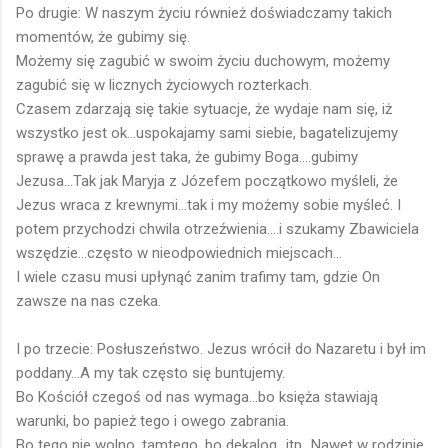
Po drugie: W naszym życiu również doświadczamy takich
momentów, że gubimy się.
Możemy się zagubić w swoim życiu duchowym, możemy
zagubić się w licznych życiowych rozterkach.
Czasem zdarzają się takie sytuacje, że wydaje nam się, iż
wszystko jest ok...uspokajamy sami siebie, bagatelizujemy
sprawę a prawda jest taka, że gubimy Boga....gubimy
Jezusa...Tak jak Maryja z Józefem początkowo myśleli, że
Jezus wraca z krewnymi...tak i my możemy sobie myśleć. I
potem przychodzi chwila otrzeźwienia....i szukamy Zbawiciela
wszędzie...często w nieodpowiednich miejscach...
I wiele czasu musi upłynąć zanim trafimy tam, gdzie On
zawsze na nas czeka.
I po trzecie: Posłuszeństwo. Jezus wrócił do Nazaretu i był im
poddany...A my tak często się buntujemy.
Bo Kościół czegoś od nas wymaga...bo księża stawiają
warunki, bo papież tego i owego zabrania.
Bo tego nie wolno, tamtego, bo dekalog...itp...Nawet w rodzinie,