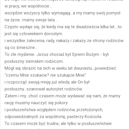
w pracy, we wspólnocie...
wszędzie wszyscy tylko wymagają...a my mamy swój pomysł
na życie...mamy swoje lata...
Często wydaje się, że kiedy ma się te dwadzieścia kilka lat....to
jest się człowiekiem dorosłym
i wszystkie zalecenia, rady, nakazy i zakazy ze strony rodziców
są co śmieszne...
To złe myślenie...Jezus chociaż był Synem Bożym - był
posłuszny ziemskim rodzicom.
Mógł się obrazić na nich w wieku lat dwunastu...powiedzieć:
"czemu Mnie szukacie? nie szukajcie Mnie"
i rozpocząć swoją misję już wtedy, ale On był
posłuszny...szanował autorytet rodziców.
Zatem i my...choć czasem może wydawać się nam, że mamy
rację musimy nauczyć się pokory
i posłuszeństwa względem rodziców, przełożonych,
odpowiedzialnych za wspólnotę, pasterzy Kościoła.
To czasem może być trudne, ale tylko w posłuszeństwie