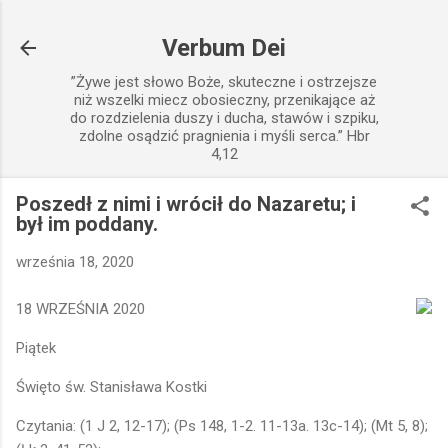
Przejdź do głównej zawartości
Verbum Dei
”Żywe jest słowo Boże, skuteczne i ostrzejsze
niż wszelki miecz obosieczny, przenikające aż
do rozdzielenia duszy i ducha, stawów i szpiku,
zdolne osądzić pragnienia i myśli serca.” Hbr
4,12
Poszedł z nimi i wrócił do Nazaretu; i
był im poddany.
września 18, 2020
18 WRZEŚNIA 2020
Piątek
Święto św. Stanisława Kostki
Czytania: (1 J 2, 12-17); (Ps 148, 1-2. 11-13a. 13c-14); (Mt 5, 8);