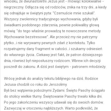
wniosku, że dwunastoletni Jezus jest - mówiąc kolokwialnie -
niegrzeczny. Odłącza się od rodziców, znika na trzy dni...a kiedy
się odnajduje w świątyni pyta: "Czemuście mnie szukali".
Wszyscy zwolennicy tradycyjnego wychowania, gdyby byli
świadkami podobnego zdarzenia, pewnie pokiwaliby głową
mówią: "do tego właśnie prowadzą te nowoczesne metody.
Wychowanie bezstresowe". Ale przecież my nie patrzymy
płytko...i nie wyrywamy pewnych zdań z kontekstu. Tylko
rozpatrujemy dany fragment w całości...i szukamy odniesień
do własnego życia...Ciekawy jest fakt, że patron dzisiejszego
dnia, również był nieposłuszny rodzicom. Wbrew ich decyzji
poszedł do zakonu. A dziś jest świętym - patronem młodzieży.
Wrócę jednak do analizy tekstu biblijnego na dziś. Rodzice
Jezusa chodzili co roku do Jerozolimy.
Byli bez wątpienia pobożnymi Żydami. Święto Paschy ściągało
do stolicy wielkie tłumy. Świętowanie Paschy trwało kilka dni.
Po jego zakończeniu wszyscy udawali się do swoich domów.
Zazwyczaj w otoczeniu najbliższych. Warto podkreślić, że