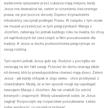
wydarzenia opisywane przez Łukasza mają miejsce, kiedy
Jezus ma dwanaście lat, zatem w rozumieniu ówczesnego
prawa, nie jest jeszcze dorosły. Dopiero trzynastoletni
młodzieńcy zaczynali podlegać Prawu. W związku z tym wcale
nie musiał uczestniczyć w tych pielgrzymkach. Maryja z
Józefem, zabierają Go jednak każdego roku na święta, bo chcą
od najmłodszych lat zaszczepić w Nim poszanowanie dla
tradycji. A Jezus w duchu posłuszeństwa pielgrzymuje ze
swoją rodziną...
Tym razem jednak Jezus gubi się...Rodzice z początku nie
zwracają na ten fakt uwagi. Przecież do domu wracają także
ich krewni, którzy prawdopodobnie również mają dzieci. Zatem
Jezus - jak każdy chłopak w Jego wieku - chce przebywać z
rówieśnikami. Myślę, że w ten sposób mogli się uspokajać
nawzajem Maryja z Józefem. Ale nie znaleźli Go wśród
krewnych i znajomych. Wtedy uświadomili sobie, że Jezus
zaginął. Rozpoczęło się rozpaczliwe poszukiwanie. Łatwo
sobie wyobrazić, co musieli przeżywać.