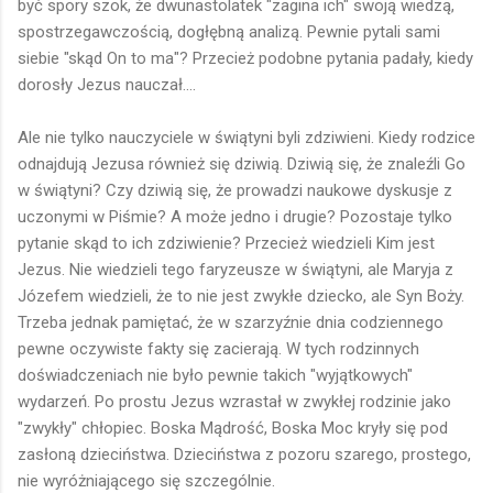
być spory szok, że dwunastolatek "zagina ich" swoją wiedzą,
spostrzegawczością, dogłębną analizą. Pewnie pytali sami
siebie "skąd On to ma"? Przecież podobne pytania padały, kiedy
dorosły Jezus nauczał....
Ale nie tylko nauczyciele w świątyni byli zdziwieni. Kiedy rodzice
odnajdują Jezusa również się dziwią. Dziwią się, że znaleźli Go
w świątyni? Czy dziwią się, że prowadzi naukowe dyskusje z
uczonymi w Piśmie? A może jedno i drugie? Pozostaje tylko
pytanie skąd to ich zdziwienie? Przecież wiedzieli Kim jest
Jezus. Nie wiedzieli tego faryzeusze w świątyni, ale Maryja z
Józefem wiedzieli, że to nie jest zwykłe dziecko, ale Syn Boży.
Trzeba jednak pamiętać, że w szarzyźnie dnia codziennego
pewne oczywiste fakty się zacierają. W tych rodzinnych
doświadczeniach nie było pewnie takich "wyjątkowych"
wydarzeń. Po prostu Jezus wzrastał w zwykłej rodzinie jako
"zwykły" chłopiec. Boska Mądrość, Boska Moc kryły się pod
zasłoną dzieciństwa. Dzieciństwa z pozoru szarego, prostego,
nie wyróżniającego się szczególnie.