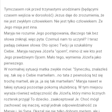
Tymczasem rok przed trzynastymi urodzinami (będącymi
czasem wejścia w dorosłość) Jezus daje do zrozumienia, że
nie jest zwykłym człowiekiem. Nie jest tylko człowiekiem. Że
Jego misja jest inna.
Maryja nie rozumie Jego postępowania, dlaczego tak bez
słowa zniknął, więc pyta: Czemuś nam to uczynił? I teraz
padają ciekawe słowa: Oto ojciec Twój i ja szukaliśmy
Ciebie....Maryja nazywa Józefa "ojcem", mimo iż wie kto jest
Jego prawdziwym Ojcem. Mało tego, wymienia Józefa jako
pierwszego.
W normalnej sytuacji matka zwykle mówi: "Syneczku, znalazłeś
się...tak się o Ciebie martwiłam....no tata z pewnością też się
trochę martwił, ale ja...ja się tak martwiłam." Maryja nawet w
takiej sytuacji pozostaje pokorną służebnicą. W tym miejscu
wyraża również wdzięczność dla Józefa, który mimo licznych
rozterek przyjął To dziecko...zaakceptował Je. Choć mógł
zachować się inaczej, wziął jednak odpowiedzialność za
Maryję i Jej Syna. Okazał się nie tylko dobrym mężem, ale i