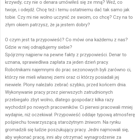
krzywdy; czy nie o denara umówiłeś się ze mną? Weź, co
twoje, i odejdź. Chcę też i temu ostatniemu dać tak samo jak
tobie. Czy mi nie wolno uczynić ze swoim, co chcę? Czy na to
złym okiem patrzysz, że ja jestem dobry?
O czym jest ta przypowieść? Co mówi ona każdemu z nas?
Gdzie w niej odnajdujemy siebie?
Spójrzmy najpierw na pewne fakty z przypowieści. Denar to
uznana, sprawiedliwa zapłata za jeden dzień pracy.
Robotnikami najemnymi do prac sezonowych byli zarówno ci,
którzy nie mieli własnej ziemi oraz ci którzy posiadali jej
niewiele. Plony należało zebrać szybko, przed końcem dnia.
Wykonywanie pracy przez pierwszych zatrudnionych
przebiegało zbyt wolno, dlatego gospodarz kilka razy
wychodził po nowych pracowników. Ci pierwsi pracowali mniej
wydajnie, niż oczekiwał. Przypowieść oddaje typową atmosferę
pośpiechu towarzyszącą starożytnym żniwom. Na rynku
gromadzili się ludzie poszukujący pracy. Jedni najmowali się,
aby wykonać pracę, inni aby otrzymać wynagrodzenie za