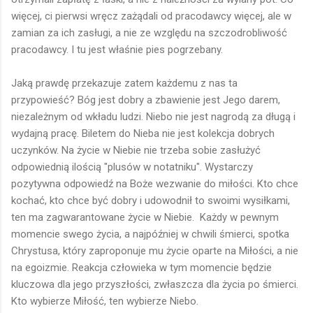
więcej, ci pierwsi wręcz zażądali od pracodawcy więcej, ale w
zamian za ich zasługi, a nie ze względu na szczodrobliwość
pracodawcy. I tu jest właśnie pies pogrzebany.
Jaką prawdę przekazuje zatem każdemu z nas ta
przypowieść? Bóg jest dobry a zbawienie jest Jego darem,
niezależnym od wkładu ludzi. Niebo nie jest nagrodą za długą i
wydajną pracę. Biletem do Nieba nie jest kolekcja dobrych
uczynków. Na życie w Niebie nie trzeba sobie zasłużyć
odpowiednią ilością "plusów w notatniku". Wystarczy
pozytywna odpowiedź na Boże wezwanie do miłości. Kto chce
kochać, kto chce być dobry i udowodnił to swoimi wysiłkami,
ten ma zagwarantowane życie w Niebie. Każdy w pewnym
momencie swego życia, a najpóźniej w chwili śmierci, spotka
Chrystusa, który zaproponuje mu życie oparte na Miłości, a nie
na egoizmie. Reakcja człowieka w tym momencie będzie
kluczowa dla jego przyszłości, zwłaszcza dla życia po śmierci.
Kto wybierze Miłość, ten wybierze Niebo.