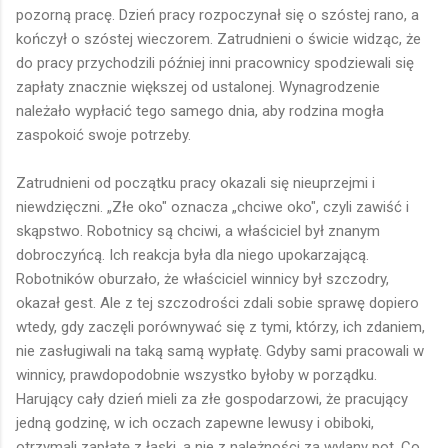
pozorną pracę. Dzień pracy rozpoczynał się o szóstej rano, a
kończył o szóstej wieczorem. Zatrudnieni o świcie widząc, że
do pracy przychodzili później inni pracownicy spodziewali się
zapłaty znacznie większej od ustalonej. Wynagrodzenie
należało wypłacić tego samego dnia, aby rodzina mogła
zaspokoić swoje potrzeby.
Zatrudnieni od początku pracy okazali się nieuprzejmi i
niewdzięczni. „Złe oko" oznacza „chciwe oko", czyli zawiść i
skąpstwo. Robotnicy są chciwi, a właściciel był znanym
dobroczyńcą. Ich reakcja była dla niego upokarzającą.
Robotników oburzało, że właściciel winnicy był szczodry,
okazał gest. Ale z tej szczodrości zdali sobie sprawę dopiero
wtedy, gdy zaczęli porównywać się z tymi, którzy, ich zdaniem,
nie zasługiwali na taką samą wypłatę. Gdyby sami pracowali w
winnicy, prawdopodobnie wszystko byłoby w porządku.
Harujący cały dzień mieli za złe gospodarzowi, że pracujący
jedną godzinę, w ich oczach zapewne lewusy i obiboki,
otrzymali zapłatę z łaski, a nie z należności za wylany pot. Co