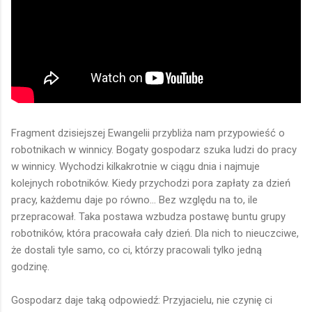
Fragment dzisiejszej Ewangelii przybliża nam przypowieść o
robotnikach w winnicy. Bogaty gospodarz szuka ludzi do pracy
w winnicy. Wychodzi kilkakrotnie w ciągu dnia i najmuje
kolejnych robotników. Kiedy przychodzi pora zapłaty za dzień
pracy, każdemu daje po równo... Bez względu na to, ile
przepracował. Taka postawa wzbudza postawę buntu grupy
robotników, która pracowała cały dzień. Dla nich to nieuczciwe,
że dostali tyle samo, co ci, którzy pracowali tylko jedną
godzinę.
Gospodarz daje taką odpowiedź: Przyjacielu, nie czynię ci