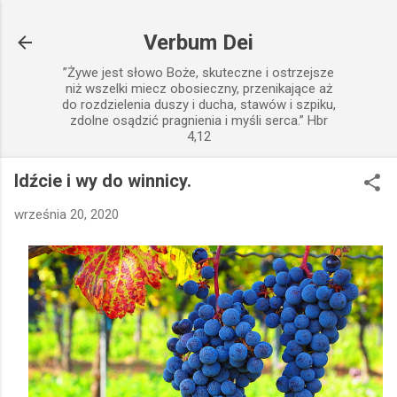
Przejdź do głównej zawartości
Verbum Dei
”Żywe jest słowo Boże, skuteczne i ostrzejsze
niż wszelki miecz obosieczny, przenikające aż
do rozdzielenia duszy i ducha, stawów i szpiku,
zdolne osądzić pragnienia i myśli serca.” Hbr
4,12
Idźcie i wy do winnicy.
września 20, 2020