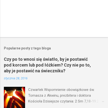
Popularne posty z tego bloga
Czy po to wnosi się światło, by je postawić
pod korcem lub pod łóżkiem? Czy nie po to,
aby je postawić na świeczniku?
stycznia 28, 2016
Czwartek Wspomnienie obowiązkowe św.
Tomasza z Akwinu, prezbitera i doktora
Kościoła Dzisiejsze czytania: 2 Sm 7,18-19.24-
29; Ps 132,1-5.11-14; Ps 119,105; Mk 4,21-25