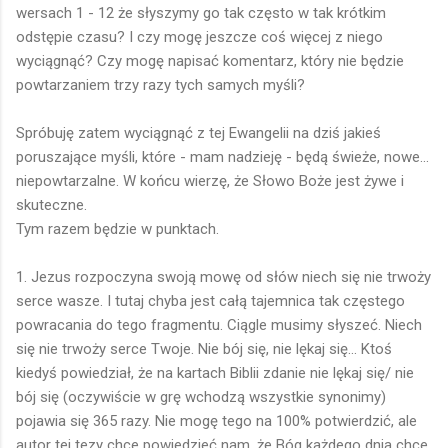
wersach 1 - 12 że słyszymy go tak często w tak krótkim
odstępie czasu? I czy mogę jeszcze coś więcej z niego
wyciągnąć? Czy mogę napisać komentarz, który nie będzie
powtarzaniem trzy razy tych samych myśli?
Spróbuję zatem wyciągnąć z tej Ewangelii na dziś jakieś
poruszające myśli, które - mam nadzieję - będą świeże, nowe...
niepowtarzalne. W końcu wierzę, że Słowo Boże jest żywe i
skuteczne.
Tym razem będzie w punktach.
1. Jezus rozpoczyna swoją mowę od słów niech się nie trwoży
serce wasze. I tutaj chyba jest całą tajemnica tak częstego
powracania do tego fragmentu. Ciągle musimy słyszeć. Niech
się nie trwoży serce Twoje. Nie bój się, nie lękaj się... Ktoś
kiedyś powiedział, że na kartach Biblii zdanie nie lękaj się/ nie
bój się (oczywiście w grę wchodzą wszystkie synonimy)
pojawia się 365 razy. Nie mogę tego na 100% potwierdzić, ale
autor tej tezy chce powiedzieć nam, że Bóg każdego dnia chce