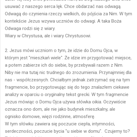
usuwać z naszego serca lęk. Chce obdarzać nas odwagą.
Odwagą do czynienia rzeczy wielkich, do pójścia za Nim. W tym
kontekście Jezus wzywa uczniów do odwagi. A taka Boża
Odwaga rodzi się z wiary.
Wiary w Chrystusa, ale i wiary Chrystusowi.
2. Jezus mówi uczniom o tym, że idzie do Domu Ojca, w
którym jest "mieszkań wiele". Że idzie im przygotować miejsce,
a potem zabierze ich do siebie, by przebywali razem z Nim.
Niby nie ma tutaj nic trudnego do zrozumienia. Przynajmniej dla
nas - współczesnych. Chciałbym jednak zatrzymać się na tym
fragmencie, bo przygotowując się do tego znalazłem ciekawe
analizy w oparciu o oryginalny tekst grecki. W tym fragmencie
Jezus mówiąc o Domu Ojca używa słówka oikia. Oczywiście
oznacza ono dom, ale nie jako budynek mieszkalny, ale
ognisko domowe, więzi rodzinne, atmosferę.
W tym słówku zawiera się poczucie ciepła, intymności,
serdeczności, poczucie bycia "u siebie w domu". Czujemy to?