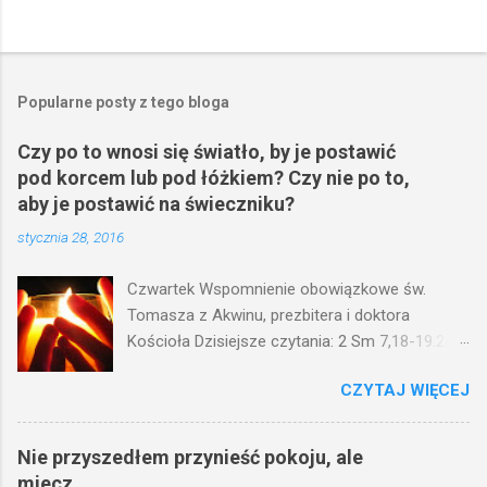
Popularne posty z tego bloga
Czy po to wnosi się światło, by je postawić
pod korcem lub pod łóżkiem? Czy nie po to,
aby je postawić na świeczniku?
stycznia 28, 2016
Czwartek Wspomnienie obowiązkowe św.
Tomasza z Akwinu, prezbitera i doktora
Kościoła Dzisiejsze czytania: 2 Sm 7,18-19.24-
29; Ps 132,1-5.11-14; Ps 119,105; Mk 4,21-25
CZYTAJ WIĘCEJ
(Mk 4,21-25) Jezus mówił ludowi: Czy po to
wnosi się światło, by je postawić pod korcem
lub pod łóżkiem? Czy nie po to, aby je postawić
Nie przyszedłem przynieść pokoju, ale
na świeczniku? Nie ma bowiem nic ukrytego, co
miecz.