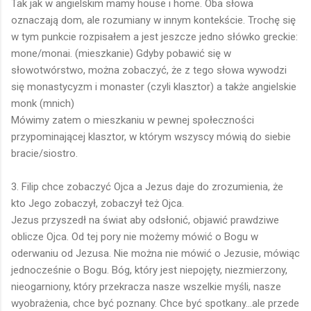
Tak jak w angielskim mamy house i home. Oba słowa
oznaczają dom, ale rozumiany w innym kontekście. Trochę się
w tym punkcie rozpisałem a jest jeszcze jedno słówko greckie:
mone/monai. (mieszkanie) Gdyby pobawić się w
słowotwórstwo, można zobaczyć, że z tego słowa wywodzi
się monastycyzm i monaster (czyli klasztor) a także angielskie
monk (mnich)
Mówimy zatem o mieszkaniu w pewnej społeczności
przypominającej klasztor, w którym wszyscy mówią do siebie
bracie/siostro.
3. Filip chce zobaczyć Ojca a Jezus daje do zrozumienia, że
kto Jego zobaczył, zobaczył też Ojca.
Jezus przyszedł na świat aby odsłonić, objawić prawdziwe
oblicze Ojca. Od tej pory nie możemy mówić o Bogu w
oderwaniu od Jezusa. Nie można nie mówić o Jezusie, mówiąc
jednocześnie o Bogu. Bóg, który jest niepojęty, niezmierzony,
nieogarniony, który przekracza nasze wszelkie myśli, nasze
wyobrażenia, chce być poznany. Chce być spotkany...ale przede