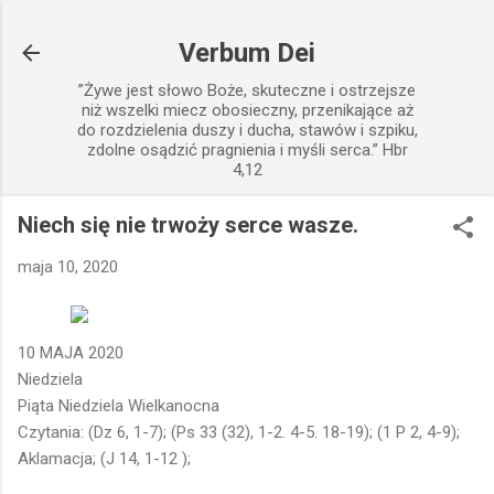
Przejdź do głównej zawartości
Verbum Dei
”Żywe jest słowo Boże, skuteczne i ostrzejsze
niż wszelki miecz obosieczny, przenikające aż
do rozdzielenia duszy i ducha, stawów i szpiku,
zdolne osądzić pragnienia i myśli serca.” Hbr
4,12
Niech się nie trwoży serce wasze.
maja 10, 2020
10 MAJA 2020
Niedziela
Piąta Niedziela Wielkanocna
Czytania: (Dz 6, 1-7); (Ps 33 (32), 1-2. 4-5. 18-19); (1 P 2, 4-9);
Aklamacja; (J 14, 1-12 );