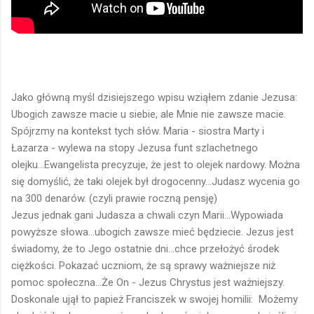
Jako główną myśl dzisiejszego wpisu wziąłem zdanie Jezusa:
Ubogich zawsze macie u siebie, ale Mnie nie zawsze macie.
Spójrzmy na kontekst tych słów. Maria - siostra Marty i
Łazarza - wylewa na stopy Jezusa funt szlachetnego
olejku...Ewangelista precyzuje, że jest to olejek nardowy. Można
się domyślić, że taki olejek był drogocenny...Judasz wycenia go
na 300 denarów. (czyli prawie roczną pensję)
Jezus jednak gani Judasza a chwali czyn Marii...Wypowiada
powyższe słowa...ubogich zawsze mieć będziecie. Jezus jest
świadomy, że to Jego ostatnie dni...chce przełożyć środek
ciężkości. Pokazać uczniom, że są sprawy ważniejsze niż
pomoc społeczna...Że On - Jezus Chrystus jest ważniejszy.
Doskonale ujął to papież Franciszek w swojej homilii: Możemy