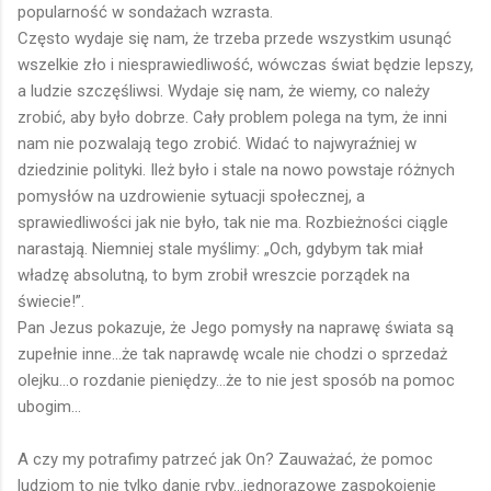
popularność w sondażach wzrasta.
Często wydaje się nam, że trzeba przede wszystkim usunąć
wszelkie zło i niesprawiedliwość, wówczas świat będzie lepszy,
a ludzie szczęśliwsi. Wydaje się nam, że wiemy, co należy
zrobić, aby było dobrze. Cały problem polega na tym, że inni
nam nie pozwalają tego zrobić. Widać to najwyraźniej w
dziedzinie polityki. Ileż było i stale na nowo powstaje różnych
pomysłów na uzdrowienie sytuacji społecznej, a
sprawiedliwości jak nie było, tak nie ma. Rozbieżności ciągle
narastają. Niemniej stale myślimy: „Och, gdybym tak miał
władzę absolutną, to bym zrobił wreszcie porządek na
świecie!”.
Pan Jezus pokazuje, że Jego pomysły na naprawę świata są
zupełnie inne...że tak naprawdę wcale nie chodzi o sprzedaż
olejku...o rozdanie pieniędzy...że to nie jest sposób na pomoc
ubogim...
A czy my potrafimy patrzeć jak On? Zauważać, że pomoc
ludziom to nie tylko danie ryby...jednorazowe zaspokojenie