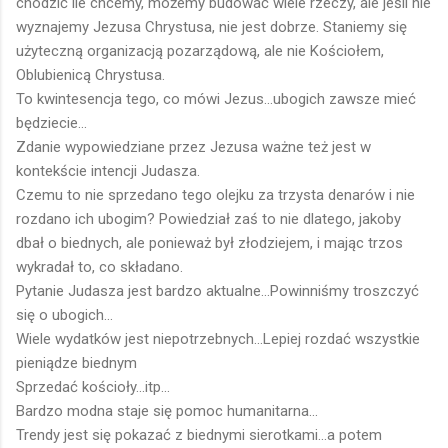
chodzić ile chcemy, możemy budować wiele rzeczy, ale jeśli nie
wyznajemy Jezusa Chrystusa, nie jest dobrze. Staniemy się
użyteczną organizacją pozarządową, ale nie Kościołem,
Oblubienicą Chrystusa.
To kwintesencja tego, co mówi Jezus...ubogich zawsze mieć
będziecie...
Zdanie wypowiedziane przez Jezusa ważne też jest w
kontekście intencji Judasza.
Czemu to nie sprzedano tego olejku za trzysta denarów i nie
rozdano ich ubogim? Powiedział zaś to nie dlatego, jakoby
dbał o biednych, ale ponieważ był złodziejem, i mając trzos
wykradał to, co składano.
Pytanie Judasza jest bardzo aktualne...Powinniśmy troszczyć
się o ubogich...
Wiele wydatków jest niepotrzebnych...Lepiej rozdać wszystkie
pieniądze biednym
Sprzedać kościoły...itp...
Bardzo modna staje się pomoc humanitarna...
Trendy jest się pokazać z biednymi sierotkami...a potem