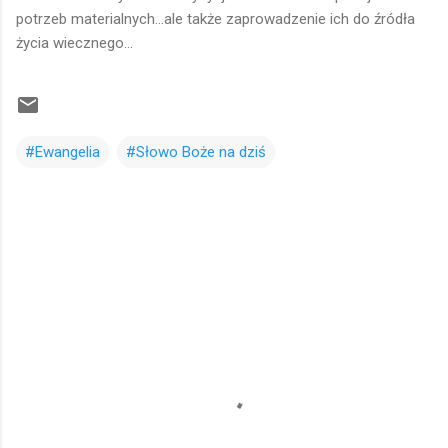
potrzeb materialnych...ale także zaprowadzenie ich do źródła
życia wiecznego...
#Ewangelia
#Słowo Boże na dziś
K
o
m
e
n
t
a
r
z