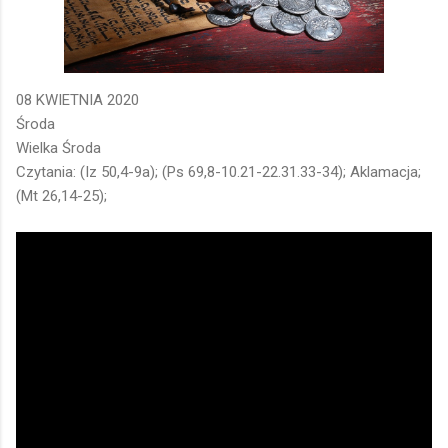
08 KWIETNIA 2020
Środa
Wielka Środa
Czytania: (Iz 50,4-9a); (Ps 69,8-10.21-22.31.33-34); Aklamacja;
(Mt 26,14-25);