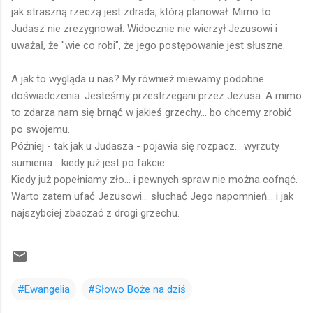
jak straszną rzeczą jest zdrada, którą planował. Mimo to
Judasz nie zrezygnował. Widocznie nie wierzył Jezusowi i
uważał, że "wie co robi", że jego postępowanie jest słuszne.
A jak to wygląda u nas? My również miewamy podobne
doświadczenia. Jesteśmy przestrzegani przez Jezusa. A mimo
to zdarza nam się brnąć w jakieś grzechy... bo chcemy zrobić
po swojemu.
Później - tak jak u Judasza - pojawia się rozpacz... wyrzuty
sumienia... kiedy już jest po fakcie.
Kiedy już popełniamy zło... i pewnych spraw nie można cofnąć.
Warto zatem ufać Jezusowi... słuchać Jego napomnień... i jak
najszybciej zbaczać z drogi grzechu.
#Ewangelia
#Słowo Boże na dziś