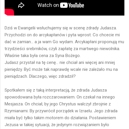
Dziś w Ewangelii wsłuchujemy się w scenę zdrady Judasza.
Przychodzi on do arcykapłanów i pyta wprost: Co chcecie mi
dać w zamian... a ja wam Go wydam. Arcykapłani proponują mu
trzydzieści srebrników, czyli zapłatę za martwego niewolnika.
Właśnie taka była cena za Syna Bożego.
Judasz przystał na tę cenę... nie chciał ani więcej ani mniej
pieniędzy. Być może tak naprawdę wcale nie zależało mu na
pieniądzach. Dlaczego, więc zdradził?
Spotkałem się z taką interpretacją, że zdrada Judasza
spowodowana była rozczarowaniem. On czekał na innego
Mesjasza. On chciał, by jego Chrystus walczył zbrojnie z
Rzymianami. By przywrócił porządek w Izraelu. Jego zdrada
miała być tylko takim motorem do działania. Postawieniem
Jezusa w takiej sytuacji, że jedynym rozwiązaniem było