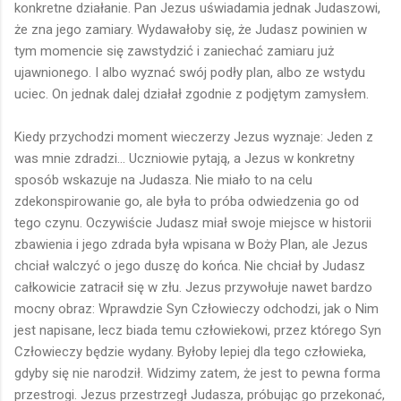
konkretne działanie. Pan Jezus uświadamia jednak Judaszowi,
że zna jego zamiary. Wydawałoby się, że Judasz powinien w
tym momencie się zawstydzić i zaniechać zamiaru już
ujawnionego. I albo wyznać swój podły plan, albo ze wstydu
uciec. On jednak dalej działał zgodnie z podjętym zamysłem.
Kiedy przychodzi moment wieczerzy Jezus wyznaje: Jeden z
was mnie zdradzi... Uczniowie pytają, a Jezus w konkretny
sposób wskazuje na Judasza. Nie miało to na celu
zdekonspirowanie go, ale była to próba odwiedzenia go od
tego czynu. Oczywiście Judasz miał swoje miejsce w historii
zbawienia i jego zdrada była wpisana w Boży Plan, ale Jezus
chciał walczyć o jego duszę do końca. Nie chciał by Judasz
całkowicie zatracił się w złu. Jezus przywołuje nawet bardzo
mocny obraz: Wprawdzie Syn Człowieczy odchodzi, jak o Nim
jest napisane, lecz biada temu człowiekowi, przez którego Syn
Człowieczy będzie wydany. Byłoby lepiej dla tego człowieka,
gdyby się nie narodził. Widzimy zatem, że jest to pewna forma
przestrogi. Jezus przestrzegł Judasza, próbując go przekonać,