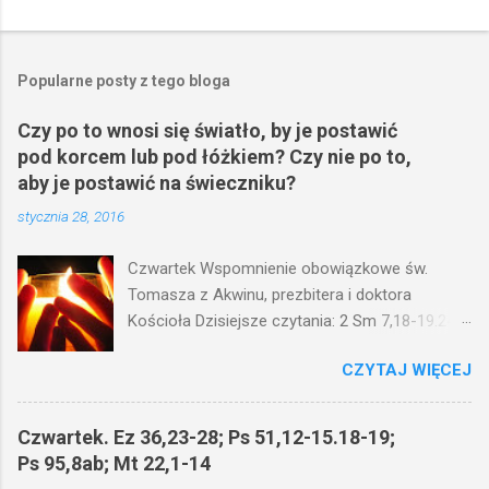
Popularne posty z tego bloga
Czy po to wnosi się światło, by je postawić
pod korcem lub pod łóżkiem? Czy nie po to,
aby je postawić na świeczniku?
stycznia 28, 2016
Czwartek Wspomnienie obowiązkowe św.
Tomasza z Akwinu, prezbitera i doktora
Kościoła Dzisiejsze czytania: 2 Sm 7,18-19.24-
29; Ps 132,1-5.11-14; Ps 119,105; Mk 4,21-25
CZYTAJ WIĘCEJ
(Mk 4,21-25) Jezus mówił ludowi: Czy po to
wnosi się światło, by je postawić pod korcem
lub pod łóżkiem? Czy nie po to, aby je postawić
Czwartek. Ez 36,23-28; Ps 51,12-15.18-19;
na świeczniku? Nie ma bowiem nic ukrytego, co
Ps 95,8ab; Mt 22,1-14
by nie miało wyjść na jaw. Kto ma uszy do