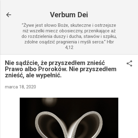
Przejdź do głównej zawartości
Verbum Dei
”Żywe jest słowo Boże, skuteczne i ostrzejsze
niż wszelki miecz obosieczny, przenikające aż
do rozdzielenia duszy i ducha, stawów i szpiku,
zdolne osądzić pragnienia i myśli serca.” Hbr
4,12
Nie sądźcie, że przyszedłem znieść
Prawo albo Proroków. Nie przyszedłem
znieść, ale wypełnić.
marca 18, 2020