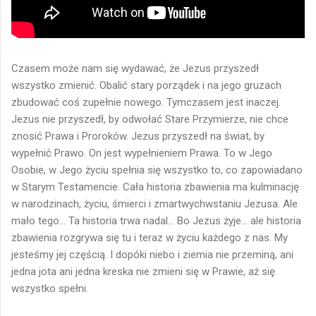
Czasem może nam się wydawać, że Jezus przyszedł
wszystko zmienić. Obalić stary porządek i na jego gruzach
zbudować coś zupełnie nowego. Tymczasem jest inaczej.
Jezus nie przyszedł, by odwołać Stare Przymierze, nie chce
znosić Prawa i Proroków. Jezus przyszedł na świat, by
wypełnić Prawo. On jest wypełnieniem Prawa. To w Jego
Osobie, w Jego życiu spełnia się wszystko to, co zapowiadano
w Starym Testamencie. Cała historia zbawienia ma kulminację
w narodzinach, życiu, śmierci i zmartwychwstaniu Jezusa. Ale
mało tego... Ta historia trwa nadal... Bo Jezus żyje... ale historia
zbawienia rozgrywa się tu i teraz w życiu każdego z nas. My
jesteśmy jej częścią. I dopóki niebo i ziemia nie przeminą, ani
jedna jota ani jedna kreska nie zmieni się w Prawie, aż się
wszystko spełni.