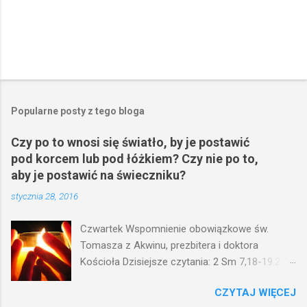
Popularne posty z tego bloga
Czy po to wnosi się światło, by je postawić
pod korcem lub pod łóżkiem? Czy nie po to,
aby je postawić na świeczniku?
stycznia 28, 2016
Czwartek Wspomnienie obowiązkowe św.
Tomasza z Akwinu, prezbitera i doktora
Kościoła Dzisiejsze czytania: 2 Sm 7,18-19.24-
29; Ps 132,1-5.11-14; Ps 119,105; Mk 4,21-25
CZYTAJ WIĘCEJ
(Mk 4,21-25) Jezus mówił ludowi: Czy po to