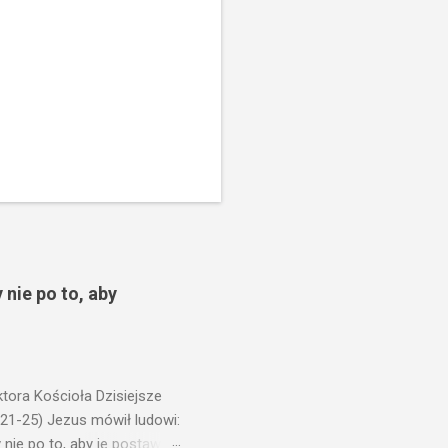
 nie po to, aby
ora Kościoła Dzisiejsze
,21-25) Jezus mówił ludowi:
nie po to, aby je postawić