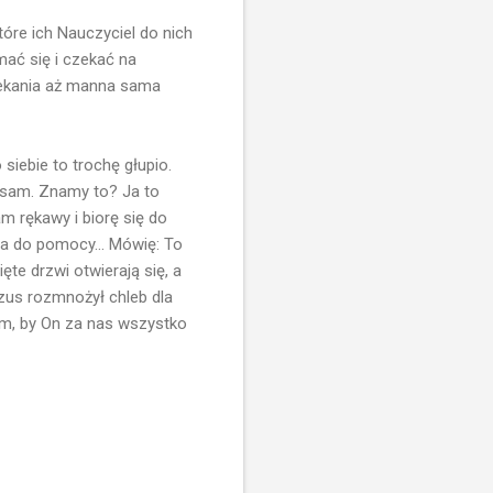
óre ich Nauczyciel do nich
ać się i czekać na
czekania aż manna sama
siebie to trochę głupio.
ę sam. Znamy to? Ja to
m rękawy i biorę się do
usa do pomocy... Mówię: To
te drzwi otwierają się, a
ezus rozmnożył chleb dla
im, by On za nas wszystko