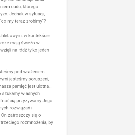
eniem cudu, którego
zn. Jednak w sytuacji,
 "co my teraz zrobimy"?
 chlebowym, w kontekście
eszcze mają świeżo w
zięli na łódź tylko jeden
esteśmy pod wrażeniem
órymi jesteśmy poruszeni,
asza pamięć jest ulotna...
gle szukamy własnych
z ufnością przyzywamy Jego
nych rozwiązań i
 On zatroszczy się o
i trzeciego rozmnożenia, by