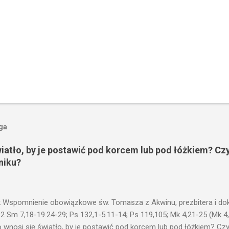
oga
wiatło, by je postawić pod korcem lub pod łóżkiem? Czy
niku?
 Wspomnienie obowiązkowe św. Tomasza z Akwinu, prezbitera i dokt
 2 Sm 7,18-19.24-29; Ps 132,1-5.11-14; Ps 119,105; Mk 4,21-25 (Mk 4
 wnosi się światło, by je postawić pod korcem lub pod łóżkiem? Czy 