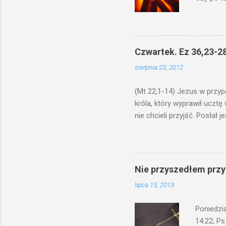
na świecz
niechaj s
odmierzą
ma. W dzi
Czwartek. Ez 36,23-28
by je po
sierpnia 23, 2012
bowiem ni
znana...A 
(Mt 22,1-14) Jezus w przyp
króla, który wyprawił ucztę
nie chcieli przyjść. Posła
woły i tuczne zwierzęta pobi
swoje pole, drugi do swego k
gniewem. Posłał swe wojska
wprawdzie jest gotowa, lecz 
Nie przyszedłem przyn
których spotkacie. Słudzy ci
lipca 15, 2013
biesiadnikami. Wszedł król, ż
Poniedzi
14.22; Ps