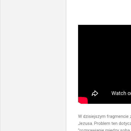
W dzisiejszym fragmencie z
Jezusa. Problem ten dotyczy
"rozprawianie między sobą 