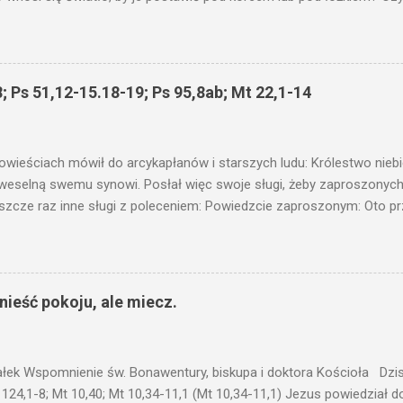
niku? Nie ma bowiem nic ukrytego, co by nie miało wyjść na jaw. Kt
łucha. I mówił im: Uważajcie na to, czego słuchacie. Taką samą miarą
 wam i jeszcze wam dołożą. Bo kto ma, temu będzie dane; a kto nie
siejszym fragmencie z Ewangelii Jezus kontynuuje przypowieści.... C
; Ps 51,12-15.18-19; Ps 95,8ab; Mt 22,1-14
stawić pod korcem lub pod łóżkiem? Czy nie po to, aby je postawić 
c ukrytego, co by nie miało wyjść na jaw. Myślę, że przypowieść o 
nawet jeżeli nie jest, prawdy w niej zawarte są...że użyj...
owieściach mówił do arcykapłanów i starszych ludu: Królestwo nieb
 weselną swemu synowi. Posłał więc swoje sługi, żeby zaproszonych 
ł jeszcze raz inne sługi z poleceniem: Powiedzcie zaproszonym: Oto 
te i wszystko jest gotowe. Przyjdźcie na ucztę! Lecz oni zlekceważyli
upiectwa, a inni pochwycili jego sługi i znieważywszy [ich], pozabijali
 i kazał wytracić owych zabójców, a miasto ich spalić. Wtedy rzek
zaproszeni nie byli jej godni. Idźcie więc na rozstajne drogi i zapro
ieść pokoju, ale miecz.
 wyszli na drogi i sprowadzili wszystkich, których napotkali: złych i d
eby się pr...
ałek Wspomnienie św. Bonawentury, biskupa i doktora Kościoła Dzisi
 124,1-8; Mt 10,40; Mt 10,34-11,1 (Mt 10,34-11,1) Jezus powiedział 