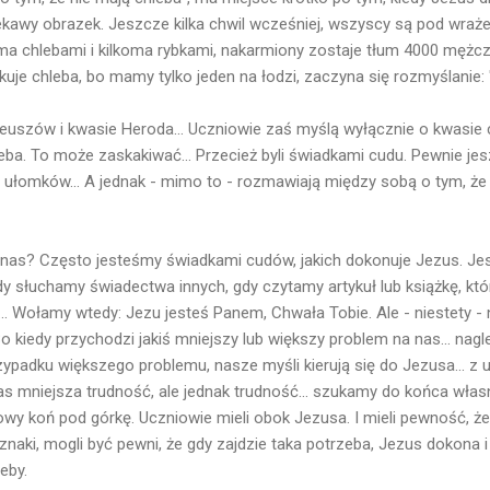
kawy obrazek. Jeszcze kilka chwil wcześniej, wszyscy są pod wraż
a chlebami i kilkoma rybkami, nakarmiony zostaje tłum 4000 mężczy
kuje chleba, bo mamy tylko jeden na łodzi, zaczyna się rozmyślanie:
euszów i kwasie Heroda... Uczniowie zaś myślą wyłącznie o kwasie
hleba. To może zaskakiwać... Przecież byli świadkami cudu. Pewnie j
 ułomków... A jednak - mimo to - rozmawiają między sobą o tym, że w
 nas? Często jesteśmy świadkami cudów, jakich dokonuje Jezus. J
dy słuchamy świadectwa innych, gdy czytamy artykuł lub książkę, kt
. Wołamy wtedy: Jezu jesteś Panem, Chwała Tobie. Ale - niestety - n
o kiedy przychodzi jakiś mniejszy lub większy problem na nas... na
zypadku większego problemu, nasze myśli kierują się do Jezusa... 
nas mniejsza trudność, ale jednak trudność... szukamy do końca włas
wy koń pod górkę. Uczniowie mieli obok Jezusa. I mieli pewność, że
 znaki, mogli być pewni, że gdy zajdzie taka potrzeba, Jezus dokona 
eby.