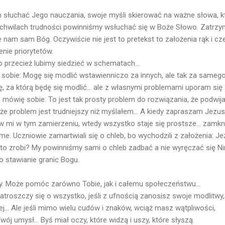
słuchać Jego nauczania, swoje myśli skierować na ważne słowa, kt
 chwilach trudności powinniśmy wsłuchać się w Boże Słowo. Zatrzym
e nam sam Bóg. Oczywiście nie jest to pretekst to założenia rąk i 
enie priorytetów.
o przecież lubimy siedzieć w schematach...
 sobie: Mogę się modlić wstawienniczo za innych, ale tak za samego 
, za którą będę się modlić... ale z własnymi problemami uporam si
 mówię sobie: To jest tak prosty problem do rozwiązania, że podwija
, że problem jest trudniejszy niż myślałem... A kiedy zapraszam Jez
 mi w tym zamierzeniu, wtedy wszystko staje się prostsze... zamknię
me. Uczniowie zamartwiali się o chleb, bo wychodzili z założenia: J
ż to zrobi? My powinniśmy sami o chleb zadbać a nie wyręczać się N
to stawianie granic Bogu.
y. Może pomóc zarówno Tobie, jak i całemu społeczeństwu...
zatroszczy się o wszystko, jeśli z ufnością zanosisz swoje modlitwy,
j... Ale jeśli mimo wielu cudów i znaków, wciąż masz wątpliwości,
ój umysł... Byś miał oczy, które widzą i uszy, które słyszą.