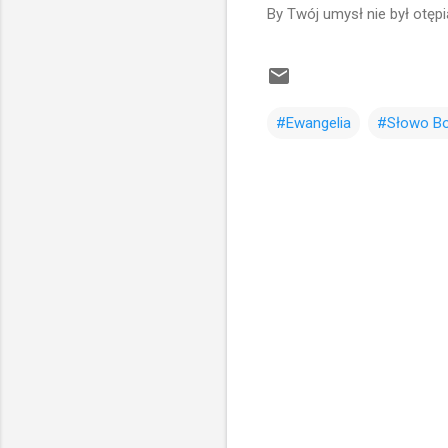
By Twój umysł nie był otęp
#Ewangelia
#Słowo Bo
K
o
m
e
n
t
a
r
z
e