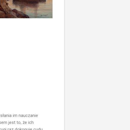
ysłania im nauczanie
em jest to, że ich
rugi raz dokonuje cudu