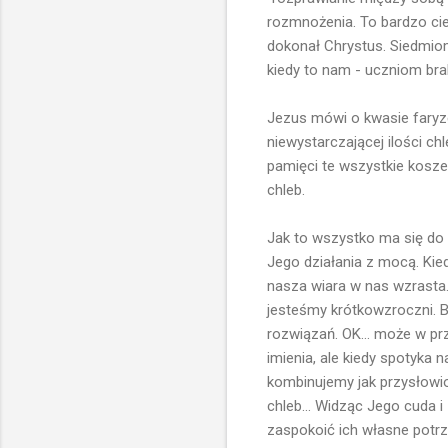
rozmnożenia. To bardzo cie
dokonał Chrystus. Siedmiom
kiedy to nam - uczniom bra
Jezus mówi o kwasie faryz
niewystarczającej ilości c
pamięci te wszystkie kosze
chleb.
Jak to wszystko ma się do
Jego działania z mocą. Kie
nasza wiara w nas wzrasta..
jesteśmy krótkowzroczni. B
rozwiązań. OK... może w pr
imienia, ale kiedy spotyka 
kombinujemy jak przysłowio
chleb... Widząc Jego cuda i
zaspokoić ich własne potrz