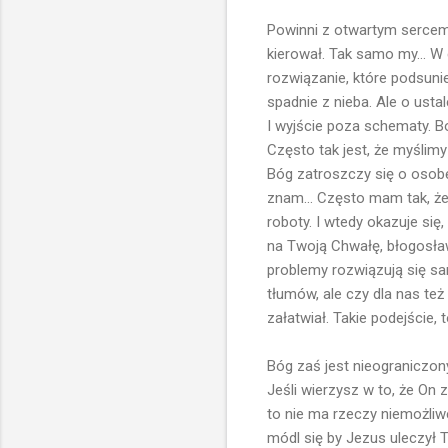
Powinni z otwartym sercem 
kierował. Tak samo my... W
rozwiązanie, które podsuni
spadnie z nieba. Ale o ustal
I wyjście poza schematy. B
Często tak jest, że myślimy
Bóg zatroszczy się o osobę
znam... Często mam tak, że
roboty. I wtedy okazuje się
na Twoją Chwałę, błogosław
problemy rozwiązują się sa
tłumów, ale czy dla nas te
załatwiał. Takie podejście, 
Bóg zaś jest nieograniczon
Jeśli wierzysz w to, że On 
to nie ma rzeczy niemożliwe
módl się by Jezus uleczył Tw