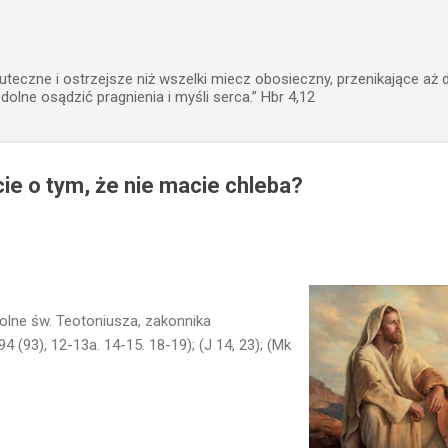
Przejdź do głównej zawartości
uteczne i ostrzejsze niż wszelki miecz obosieczny, przenikające aż 
zdolne osądzić pragnienia i myśli serca.” Hbr 4,12
e o tym, że nie macie chleba?
lne św. Teotoniusza, zakonnika
94 (93), 12-13a. 14-15. 18-19); (J 14, 23); (Mk