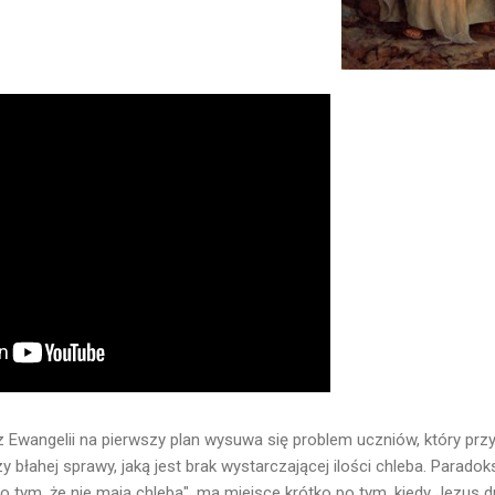
 Ewangelii na pierwszy plan wysuwa się problem uczniów, który prz
 błahej sprawy, jaką jest brak wystarczającej ilości chleba. Paradoks
o tym, że nie mają chleba", ma miejsce krótko po tym, kiedy Jezus d