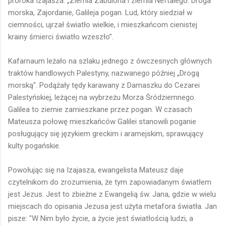
proroka Izajasza: „Ziemia Zabulona i ziemia Neftalego. Droga
morska, Zajordanie, Galileja pogan. Lud, który siedział w
ciemności, ujrzał światło wielkie, i mieszkańcom cienistej
krainy śmierci światło wzeszło”.
Kafarnaum leżało na szlaku jednego z ówczesnych głównych
traktów handlowych Palestyny, nazwanego później „Drogą
morską". Podążały tędy karawany z Damaszku do Cezarei
Palestyńskiej, leżącej na wybrzeżu Morza Śródziemnego.
Galilea to ziemie zamieszkane przez pogan. W czasach
Mateusza połowę mieszkańców Galilei stanowili poganie
posługujący się językiem greckim i aramejskim, sprawujący
kulty pogańskie.
Powołując się na Izajasza, ewangelista Mateusz daje
czytelnikom do zrozumienia, że tym zapowiadanym światłem
jest Jezus. Jest to zbieżne z Ewangelią św. Jana, gdzie w wielu
miejscach do opisania Jezusa jest użyta metafora światła. Jan
pisze: "W Nim było życie, a życie jest światłością ludzi, a