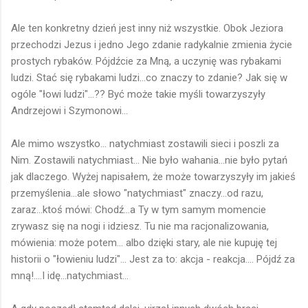
Ale ten konkretny dzień jest inny niż wszystkie. Obok Jeziora
przechodzi Jezus i jedno Jego zdanie radykalnie zmienia życie
prostych rybaków. Pójdźcie za Mną, a uczynię was rybakami
ludzi. Stać się rybakami ludzi...co znaczy to zdanie? Jak się w
ogóle "łowi ludzi"...?? Być może takie myśli towarzyszyły
Andrzejowi i Szymonowi...
Ale mimo wszystko... natychmiast zostawili sieci i poszli za
Nim. Zostawili natychmiast... Nie było wahania...nie było pytań
jak dlaczego. Wyżej napisałem, że może towarzyszyły im jakieś
przemyślenia...ale słowo "natychmiast" znaczy...od razu,
zaraz...ktoś mówi: Chodź...a Ty w tym samym momencie
zrywasz się na nogi i idziesz. Tu nie ma racjonalizowania,
mówienia: może potem... albo dzięki stary, ale nie kupuję tej
historii o "łowieniu ludzi"... Jest za to: akcja - reakcja.... Pójdź za
mną!....I idę...natychmiast...