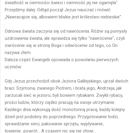
światłość w ciemności świeci i ciemność jej nie ogarnęła".
Przejdźmy dalej: Odtąd począł Jezus nauczać i mówić:
„Nawracajcie się, albowiem bliskie jest królestwo niebieskie”.
Odnowa świata zaczyna się od nawrócenia. Różne są pomysły
uzdrowienia świata, ale sprawdza się tylko "nawrócenie", czyli
zwrócenie się w stronę Boga i odwrócenie od tego, co On
nazywa złem.
Dalsza część Ewangelii opowiada o powołaniu pierwszych
uczniów:
Gdy Jezus przechodził obok Jeziora Galilejskiego, ujrzał dwóch
braci: Szymona, zwanego Piotrem, i brata jego, Andrzeja, jak
zarzucali sieć w jezioro; byli bowiem rybakami. Zwykli rybacy,
prości ludzie, którzy ciężko pracują na swoje utrzymanie.
Każdego dnia wykonują dość monotonną pracę, każdy kolejny
dzień jest podobny do poprzedniego. Przygotowanie łodzi,
sprawdzanie sieci, pakowanie sprzętu, wypływanie,
łowienie...powrót... A czasem nic się nie złowi...