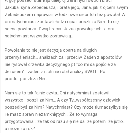
A gdy poszedł stamtąd dalej, ujrzał innych dwóch braci,
Jakuba, syna Zebedeusza, i brata jego, Jana, jak z ojcem swym
Zebedeuszem naprawiali w łodzi swe sieci. Ich też powołał. A
oni natychmiast zostawili łódź i ojca i poszli za Nim. Tu się
scena powtarza...Dwaj bracia...Jezus powołuje ich...a oni
natychmiast wszystko zostawiają...
Powołanie to nie jest decyzja oparta na długich
przemyśleniach... analizach za i przeciw. Żaden z apostołów
nie rysował drzewka decyzyjnego pt "co mi da pójście za
Jezusem"... żaden z nich nie robił analizy SWOT... Po
prostu...poszli za Nim...
Nam się to tak fajnie czyta...Oni natychmiast zostawili
wszystko i poszli za Nim... A czy Ty...współczesny człowiek
poszedłbyś za Nim? Natychmiast? Czy może tłumaczyłbyś się
ile masz spraw niezamkniętych... Że to wymaga
przygotowania... że tak od razu się nie da...że potem...że jutro...
a może za rok?