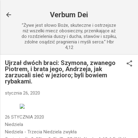
Przejdź do głównej zawartości
Verbum Dei
”Żywe jest słowo Boże, skuteczne i ostrzejsze
niż wszelki miecz obosieczny, przenikające aż
do rozdzielenia duszy i ducha, stawów i szpiku,
zdolne osądzić pragnienia i myśli serca.” Hbr
4,12
Ujrzał dwóch braci: Szymona, zwanego
Piotrem, i brata jego, Andrzeja, jak
zarzucali sieć w jezioro; byli bowiem
rybakami.
stycznia 26, 2020
26 STYCZNIA 2020
Niedziela
Niedziela - Trzecia Niedziela zwykła