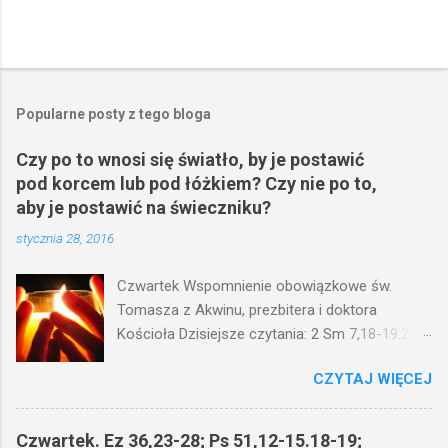
Popularne posty z tego bloga
Czy po to wnosi się światło, by je postawić
pod korcem lub pod łóżkiem? Czy nie po to,
aby je postawić na świeczniku?
stycznia 28, 2016
Czwartek Wspomnienie obowiązkowe św.
Tomasza z Akwinu, prezbitera i doktora
Kościoła Dzisiejsze czytania: 2 Sm 7,18-19.24-
29; Ps 132,1-5.11-14; Ps 119,105; Mk 4,21-25
CZYTAJ WIĘCEJ
(Mk 4,21-25) Jezus mówił ludowi: Czy po to
wnosi się światło, by je postawić pod korcem
lub pod łóżkiem? Czy nie po to, aby je postawić
Czwartek. Ez 36,23-28; Ps 51,12-15.18-19;