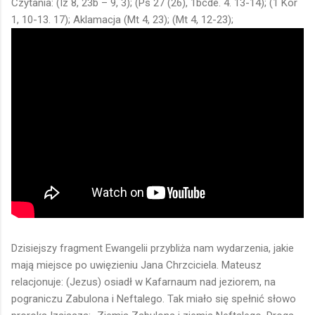
Czytania: (Iz 8, 23b – 9, 3); (Ps 27 (26), 1bcde. 4. 13-14); (1 Kor
1, 10-13. 17); Aklamacja (Mt 4, 23); (Mt 4, 12-23);
Dzisiejszy fragment Ewangelii przybliża nam wydarzenia, jakie
mają miejsce po uwięzieniu Jana Chrzciciela. Mateusz
relacjonuje: (Jezus) osiadł w Kafarnaum nad jeziorem, na
pograniczu Zabulona i Neftalego. Tak miało się spełnić słowo