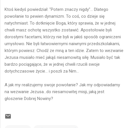
Ktoś kiedyś powiedział: "Potem znaczy nigdy"... Dlatego
powołanie to pewien dynamizm. To coś, co dzieje się
natychmiast. To dotknięcie Boga, który sprawia, że w jednej
chwili masz ochotę wszystko zostawić. Apostołowie byli
dorosłymi facetami, którzy nie byli w jakiś sposób ograniczeni
umysłowo. Nie byli łatwowiernymi naiwnymi przedszkolakami,
którym powiesz: Chodź ze mną a ten idzie. Zatem to wezwanie
Jezusa musiało mieć jakąś niesamowitą siłę. Musiało być tak
bardzo pociągające, że w jednej chwili rzucili swoje
dotychczasowe życie... i poszli za Nim...
A jak my realizujemy swoje powołanie? Jak my odpowiadamy
na wezwanie Jezusa...do niesamowitej misji, jaką jest
głoszenie Dobrej Nowiny?