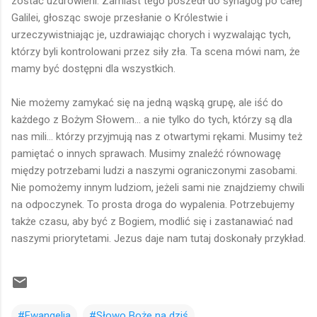
zostać uzdrowieni. Zamiast tego poszedł do synagog po całej
Galilei, głosząc swoje przesłanie o Królestwie i
urzeczywistniając je, uzdrawiając chorych i wyzwalając tych,
którzy byli kontrolowani przez siły zła. Ta scena mówi nam, że
mamy być dostępni dla wszystkich.
Nie możemy zamykać się na jedną wąską grupę, ale iść do
każdego z Bożym Słowem... a nie tylko do tych, którzy są dla
nas mili... którzy przyjmują nas z otwartymi rękami. Musimy też
pamiętać o innych sprawach. Musimy znaleźć równowagę
między potrzebami ludzi a naszymi ograniczonymi zasobami.
Nie pomożemy innym ludziom, jeżeli sami nie znajdziemy chwili
na odpoczynek. To prosta droga do wypalenia. Potrzebujemy
także czasu, aby być z Bogiem, modlić się i zastanawiać nad
naszymi priorytetami. Jezus daje nam tutaj doskonały przykład.
#Ewangelia
#Słowo Boże na dziś