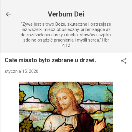
Przejdź do głównej zawartości
Verbum Dei
”Żywe jest słowo Boże, skuteczne i ostrzejsze
niż wszelki miecz obosieczny, przenikające aż
do rozdzielenia duszy i ducha, stawów i szpiku,
zdolne osądzić pragnienia i myśli serca.” Hbr
4,12
Całe miasto było zebrane u drzwi.
stycznia 15, 2020