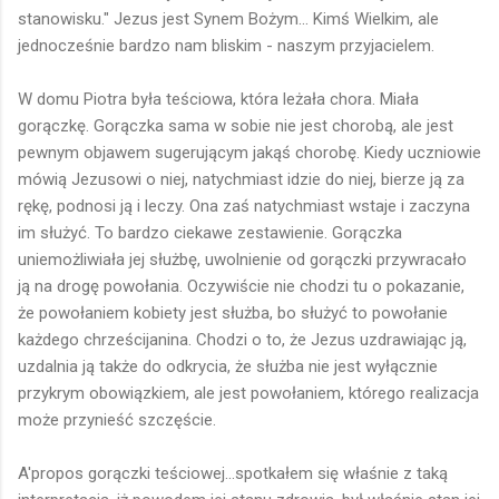
stanowisku." Jezus jest Synem Bożym... Kimś Wielkim, ale
jednocześnie bardzo nam bliskim - naszym przyjacielem.
W domu Piotra była teściowa, która leżała chora. Miała
gorączkę. Gorączka sama w sobie nie jest chorobą, ale jest
pewnym objawem sugerującym jakąś chorobę. Kiedy uczniowie
mówią Jezusowi o niej, natychmiast idzie do niej, bierze ją za
rękę, podnosi ją i leczy. Ona zaś natychmiast wstaje i zaczyna
im służyć. To bardzo ciekawe zestawienie. Gorączka
uniemożliwiała jej służbę, uwolnienie od gorączki przywracało
ją na drogę powołania. Oczywiście nie chodzi tu o pokazanie,
że powołaniem kobiety jest służba, bo służyć to powołanie
każdego chrześcijanina. Chodzi o to, że Jezus uzdrawiając ją,
uzdalnia ją także do odkrycia, że służba nie jest wyłącznie
przykrym obowiązkiem, ale jest powołaniem, którego realizacja
może przynieść szczęście.
A'propos gorączki teściowej...spotkałem się właśnie z taką