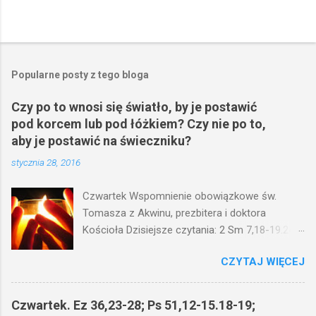
Popularne posty z tego bloga
Czy po to wnosi się światło, by je postawić
pod korcem lub pod łóżkiem? Czy nie po to,
aby je postawić na świeczniku?
stycznia 28, 2016
Czwartek Wspomnienie obowiązkowe św.
Tomasza z Akwinu, prezbitera i doktora
Kościoła Dzisiejsze czytania: 2 Sm 7,18-19.24-
29; Ps 132,1-5.11-14; Ps 119,105; Mk 4,21-25
CZYTAJ WIĘCEJ
(Mk 4,21-25) Jezus mówił ludowi: Czy po to
wnosi się światło, by je postawić pod korcem
lub pod łóżkiem? Czy nie po to, aby je postawić
Czwartek. Ez 36,23-28; Ps 51,12-15.18-19;
na świeczniku? Nie ma bowiem nic ukrytego, co