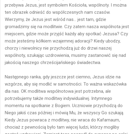
przebywa Jezus, jest symbolem Kościoła, wspólnoty. I można
ten obrazek odnieść do współczesnych nam czasów.
Wierzymy, że Jezus jest wśród nas... jest tam, gdzie
gromadzimy się na modlitwie. Czy zatem nasza wspólnota jest
miejscem, gdzie może przyjść każdy aby spotkać Jezusa? Czy
może jesteśmy kółkiem wzajemnej adoracji? Kiedy ubodzy,
chorzy i niewolnicy nie przychodzą już do drzwi naszej
wspólnoty, szukając uzdrowienia, musimy zastanowić się nad
jakością naszego chrześcijańskiego świadectwa.
Następnego ranka, gdy jeszcze jest ciemno, Jezus idzie na
wzgórze, aby się modlić w samotności. To ważna wskazówka
dla nas. OK modlitwa wspólnotowa jest potrzebna, ale
potrzebujemy także modlitwy indywidualnej. Intymnego
momentu na spotkanie z Bogiem. Uczniowie przychodzą do
Niego jakiś czas później i mówią Mu, że wszyscy Go szukają.
Kiedy Jezus powraca z modlitwy, nie wraca do Kafarnaum,
chociaż z pewnością było tam więcej ludzi, którzy mogliby