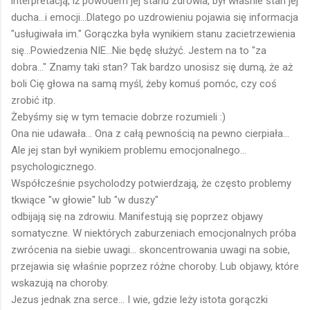
interpretacją, iż powodem jej stanu zdrowia, był właśnie stan jej
ducha...i emocji...Dlatego po uzdrowieniu pojawia się informacja
"usługiwała im." Gorączka była wynikiem stanu zacietrzewienia
się...Powiedzenia NIE...Nie będę służyć. Jestem na to "za
dobra..." Znamy taki stan? Tak bardzo unosisz się dumą, że aż
boli Cię głowa na samą myśl, żeby komuś pomóc, czy coś
zrobić itp.
Żebyśmy się w tym temacie dobrze rozumieli :)
Ona nie udawała... Ona z całą pewnością na pewno cierpiała...
Ale jej stan był wynikiem problemu emocjonalnego...
psychologicznego.
Współcześnie psycholodzy potwierdzają, że często problemy
tkwiące "w głowie" lub "w duszy"
odbijają się na zdrowiu. Manifestują się poprzez objawy
somatyczne. W niektórych zaburzeniach emocjonalnych próba
zwrócenia na siebie uwagi... skoncentrowania uwagi na sobie,
przejawia się właśnie poprzez różne choroby. Lub objawy, które
wskazują na choroby.
Jezus jednak zna serce... I wie, gdzie leży istota gorączki