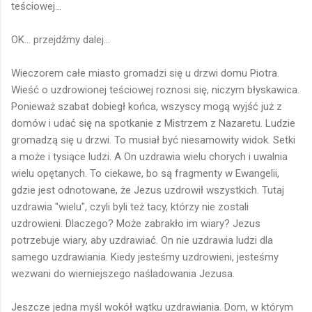
teściowej...
OK... przejdźmy dalej...
Wieczorem całe miasto gromadzi się u drzwi domu Piotra.
Wieść o uzdrowionej teściowej roznosi się, niczym błyskawica.
Ponieważ szabat dobiegł końca, wszyscy mogą wyjść już z
domów i udać się na spotkanie z Mistrzem z Nazaretu. Ludzie
gromadzą się u drzwi. To musiał być niesamowity widok. Setki
a może i tysiące ludzi. A On uzdrawia wielu chorych i uwalnia
wielu opętanych. To ciekawe, bo są fragmenty w Ewangelii,
gdzie jest odnotowane, że Jezus uzdrowił wszystkich. Tutaj
uzdrawia "wielu", czyli byli też tacy, którzy nie zostali
uzdrowieni. Dlaczego? Może zabrakło im wiary? Jezus
potrzebuje wiary, aby uzdrawiać. On nie uzdrawia ludzi dla
samego uzdrawiania. Kiedy jesteśmy uzdrowieni, jesteśmy
wezwani do wierniejszego naśladowania Jezusa.
Jeszcze jedna myśl wokół wątku uzdrawiania. Dom, w którym