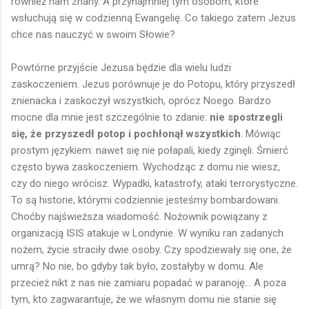
również nam znany. A przynajmniej tym osobom, które
wsłuchują się w codzienną Ewangelię. Co takiego zatem Jezus
chce nas nauczyć w swoim Słowie?
Powtórne przyjście Jezusa będzie dla wielu ludzi
zaskoczeniem. Jezus porównuje je do Potopu, który przyszedł
znienacka i zaskoczył wszystkich, oprócz Noego. Bardzo
mocne dla mnie jest szczególnie to zdanie:
nie spostrzegli
się, że przyszedł potop i pochłonął wszystkich
. Mówiąc
prostym językiem: nawet się nie połapali, kiedy zginęli. Śmierć
często bywa zaskoczeniem. Wychodząc z domu nie wiesz,
czy do niego wrócisz. Wypadki, katastrofy, ataki terrorystyczne.
To są historie, którymi codziennie jesteśmy bombardowani.
Choćby najświeższa wiadomość. Nożownik powiązany z
organizacją ISIS atakuje w Londynie. W wyniku ran zadanych
nożem, życie straciły dwie osoby. Czy spodziewały się one, że
umrą? No nie, bo gdyby tak było, zostałyby w domu. Ale
przecież nikt z nas nie zamiaru popadać w paranoję... A poza
tym, kto zagwarantuje, że we własnym domu nie stanie się