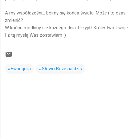
A my współcześni... boimy się końca świata. Może i to czas
zmienić?
W końcu modlimy się każdego dnia: Przyjdź Królestwo Twoje.
I z tą myślą Was zostawiam :)
#Ewangelia
#Słowo Boże na dziś
K
o
m
e
n
t
a