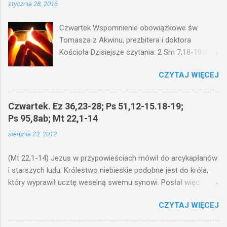
stycznia 28, 2016
Czwartek Wspomnienie obowiązkowe św.
Tomasza z Akwinu, prezbitera i doktora
Kościoła Dzisiejsze czytania: 2 Sm 7,18-19.24-
29; Ps 132,1-5.11-14; Ps 119,105; Mk 4,21-25
CZYTAJ WIĘCEJ
(Mk 4,21-25) Jezus mówił ludowi: Czy po to
wnosi się światło, by je postawić pod korcem
lub pod łóżkiem? Czy nie po to, aby je postawić
Czwartek. Ez 36,23-28; Ps 51,12-15.18-19;
na świeczniku? Nie ma bowiem nic ukrytego, co
Ps 95,8ab; Mt 22,1-14
by nie miało wyjść na jaw. Kto ma uszy do
sierpnia 23, 2012
słuchania, niechaj słucha. I mówił im: Uważajcie
na to, czego słuchacie. Taką samą miarą, jaką
(Mt 22,1-14) Jezus w przypowieściach mówił do arcykapłanów
wy mierzycie, odmierzą wam i jeszcze wam
i starszych ludu: Królestwo niebieskie podobne jest do króla,
dołożą. Bo kto ma, temu będzie dane; a kto nie
który wyprawił ucztę weselną swemu synowi. Posłał więc
ma, pozbawią go i tego, co ma. W dzisiejszym
swoje sługi, żeby zaproszonych zwołali na ucztę, lecz ci nie
fragmencie z Ewangelii Jezus kontynuuje
CZYTAJ WIĘCEJ
chcieli przyjść. Posłał jeszcze raz inne sługi z poleceniem:
przypowieści.... Czy po to wnosi się światło, by
Powiedzcie zaproszonym: Oto przygotowałem moją ucztę:
je postawić pod korcem lub pod łóżkiem? Czy