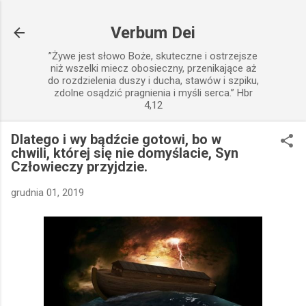
Przejdź do głównej zawartości
Verbum Dei
”Żywe jest słowo Boże, skuteczne i ostrzejsze
niż wszelki miecz obosieczny, przenikające aż
do rozdzielenia duszy i ducha, stawów i szpiku,
zdolne osądzić pragnienia i myśli serca.” Hbr
4,12
Dlatego i wy bądźcie gotowi, bo w
chwili, której się nie domyślacie, Syn
Człowieczy przyjdzie.
grudnia 01, 2019