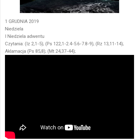
1 GRUDNIA 2019
Niedziela
I Niedziela adwentu
Czytania: (Iz 2,1-5); (Ps 122,1-2.4-5.6-7.8-9); (Rz 13,11-14);
Aklamacja (Ps 85,8); (Mt 24,37-44);