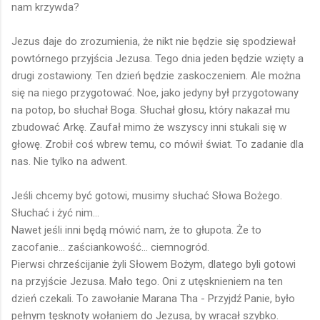
nam krzywda?
Jezus daje do zrozumienia, że nikt nie będzie się spodziewał
powtórnego przyjścia Jezusa. Tego dnia jeden będzie wzięty a
drugi zostawiony. Ten dzień będzie zaskoczeniem. Ale można
się na niego przygotować. Noe, jako jedyny był przygotowany
na potop, bo słuchał Boga. Słuchał głosu, który nakazał mu
zbudować Arkę. Zaufał mimo że wszyscy inni stukali się w
głowę. Zrobił coś wbrew temu, co mówił świat. To zadanie dla
nas. Nie tylko na adwent.
Jeśli chcemy być gotowi, musimy słuchać Słowa Bożego.
Słuchać i żyć nim...
Nawet jeśli inni będą mówić nam, że to głupota. Że to
zacofanie... zaściankowość... ciemnogród.
Pierwsi chrześcijanie żyli Słowem Bożym, dlatego byli gotowi
na przyjście Jezusa. Mało tego. Oni z utęsknieniem na ten
dzień czekali. To zawołanie Marana Tha - Przyjdź Panie, było
pełnym tęsknoty wołaniem do Jezusa, by wracał szybko.