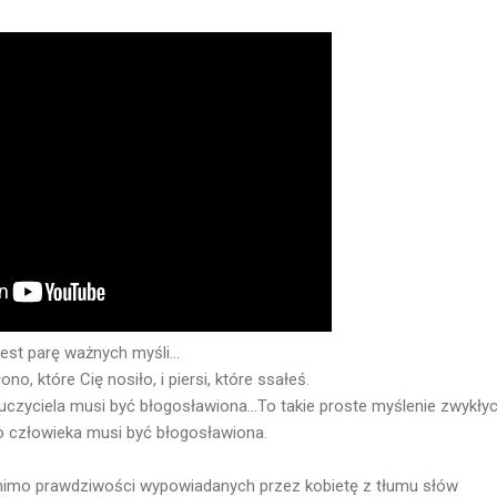
est parę ważnych myśli...
no, które Cię nosiło, i piersi, które ssałeś.
uczyciela musi być błogosławiona...To takie proste myślenie zwykłych
 człowieka musi być błogosławiona.
mimo prawdziwości wypowiadanych przez kobietę z tłumu słów