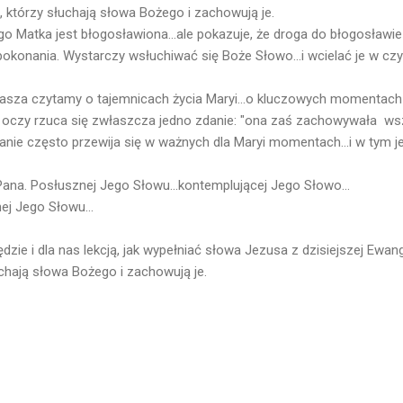
, którzy słuchają słowa Bożego i zachowują je.
go Matka jest błogosławiona...ale pokazuje, że droga do błogosławie
pokonania. Wystarczy wsłuchiwać się Boże Słowo...i wcielać je w czy
asza czytamy o tajemnicach życia Maryi...o kluczowych momentach j
 w oczy rzuca się zwłaszcza jedno zdanie: "ona zaś zachowywała w
zdanie często przewija się w ważnych dla Maryi momentach...i w tym 
Pana. Posłusznej Jego Słowu...kontemplującej Jego Słowo...
ej Jego Słowu...
zie i dla nas lekcją, jak wypełniać słowa Jezusa z dzisiejszej Ewange
uchają słowa Bożego i zachowują je.