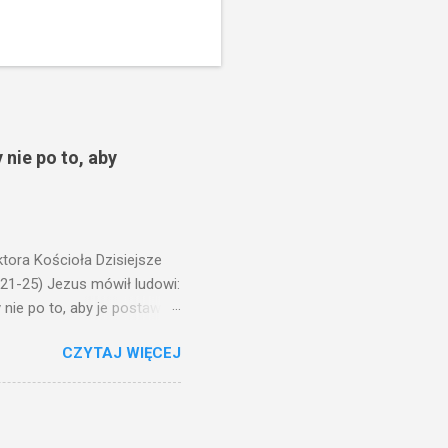
 nie po to, aby
ora Kościoła Dzisiejsze
,21-25) Jezus mówił ludowi:
nie po to, aby je postawić
o ma uszy do słuchania,
CZYTAJ WIĘCEJ
, jaką wy mierzycie,
 ma, pozbawią go i tego, co
zy po to wnosi się światło,
na świeczniku? Nie ma