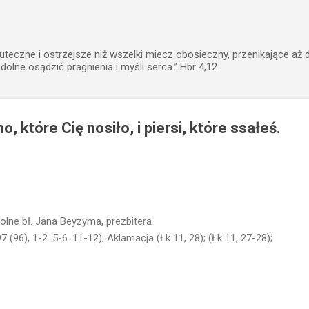
Przejdź do głównej zawartości
uteczne i ostrzejsze niż wszelki miecz obosieczny, przenikające aż 
zdolne osądzić pragnienia i myśli serca.” Hbr 4,12
, które Cię nosiło, i piersi, które ssałeś.
lne bł. Jana Beyzyma, prezbitera
97 (96), 1-2. 5-6. 11-12); Aklamacja (Łk 11, 28); (Łk 11, 27-28);