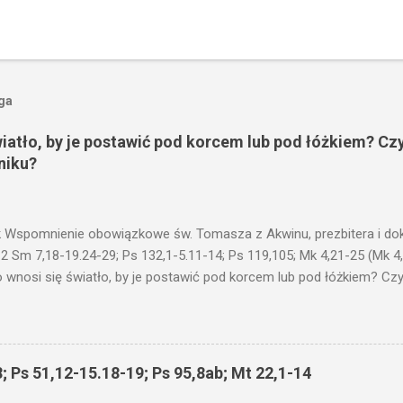
oga
wiatło, by je postawić pod korcem lub pod łóżkiem? Czy
niku?
 Wspomnienie obowiązkowe św. Tomasza z Akwinu, prezbitera i dokt
 2 Sm 7,18-19.24-29; Ps 132,1-5.11-14; Ps 119,105; Mk 4,21-25 (Mk 4
 wnosi się światło, by je postawić pod korcem lub pod łóżkiem? Czy 
niku? Nie ma bowiem nic ukrytego, co by nie miało wyjść na jaw. Kt
łucha. I mówił im: Uważajcie na to, czego słuchacie. Taką samą miarą
 wam i jeszcze wam dołożą. Bo kto ma, temu będzie dane; a kto nie
siejszym fragmencie z Ewangelii Jezus kontynuuje przypowieści.... C
; Ps 51,12-15.18-19; Ps 95,8ab; Mt 22,1-14
stawić pod korcem lub pod łóżkiem? Czy nie po to, aby je postawić 