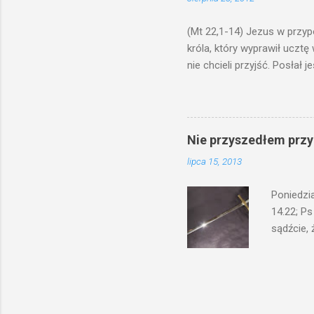
bowiem ni
znana...A 
(Mt 22,1-14) Jezus w przyp
króla, który wyprawił ucztę
nie chcieli przyjść. Posła
woły i tuczne zwierzęta pobi
swoje pole, drugi do swego k
gniewem. Posłał swe wojska
wprawdzie jest gotowa, lecz 
Nie przyszedłem przyn
których spotkacie. Słudzy ci
lipca 15, 2013
biesiadnikami. Wszedł król, ż
Poniedzi
14.22; Ps
sądźcie, 
przyszed
człowieka
syna lub 
jest Mnie
je. Kto w