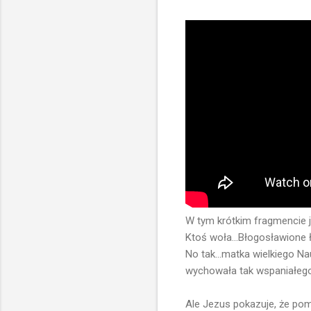
W tym krótkim fragmencie j
Ktoś woła...Błogosławione ło
No tak...matka wielkiego Na
wychowała tak wspaniałego
Ale Jezus pokazuje, że po