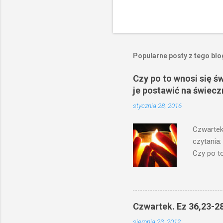
Popularne posty z tego bl
Czy po to wnosi się ś
je postawić na świecz
stycznia 28, 2016
Czwartek
czytania:
Czy po to
na świecz
niechaj s
odmierzą
ma. W dzi
Czwartek. Ez 36,23-28
by je po
sierpnia 23, 2012