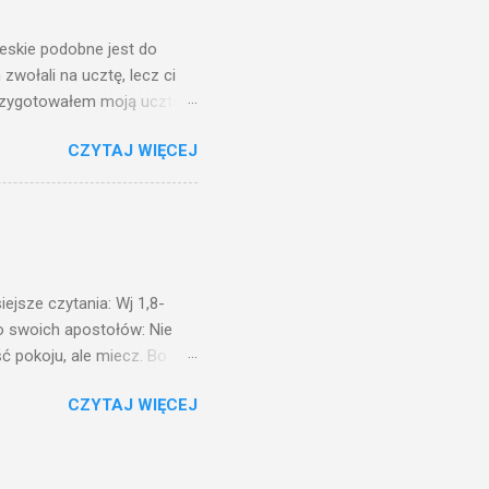
świetle jest nam dobrze
ieskie podobne jest do
zwołali na ucztę, lecz ci
przygotowałem moją ucztę:
 to i poszli: jeden na
CZYTAJ WIĘCEJ
. Na to król uniósł się
ł swoim sługom: Uczta
ście na ucztę wszystkich,
obrych. I sala zapełniła się
ejsze czytania: Wj 1,8-
do swoich apostołów: Nie
ć pokoju, ale miecz. Bo
i będą nieprzyjaciółmi
CZYTAJ WIĘCEJ
st Mnie godzien. I kto kocha
rzyża, a idzie za Mną, nie
cie z mego powodu, znajdzie
tóry Mnie posłał. Kto