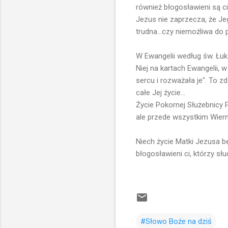
również błogosławieni są ci
Jezus nie zaprzecza, że Je
trudna...czy niemożliwa do 
W Ewangelii według św. Łuk
Niej na kartach Ewangelii,
sercu i rozważała je". To 
całe Jej życie...
Życie Pokornej Służebnicy 
ale przede wszystkim Wiern
Niech życie Matki Jezusa będ
błogosławieni ci, którzy sł
#Słowo Boże na dziś