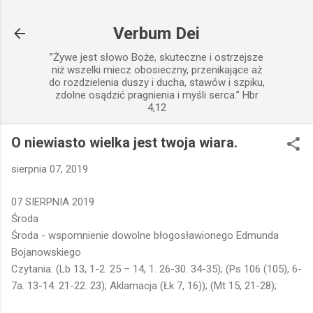
Przejdź do głównej zawartości
Verbum Dei
”Żywe jest słowo Boże, skuteczne i ostrzejsze
niż wszelki miecz obosieczny, przenikające aż
do rozdzielenia duszy i ducha, stawów i szpiku,
zdolne osądzić pragnienia i myśli serca.” Hbr
4,12
O niewiasto wielka jest twoja wiara.
sierpnia 07, 2019
07 SIERPNIA 2019
Środa
Środa - wspomnienie dowolne błogosławionego Edmunda
Bojanowskiego
Czytania: (Lb 13, 1-2. 25 – 14, 1. 26-30. 34-35); (Ps 106 (105), 6-
7a. 13-14. 21-22. 23); Aklamacja (Łk 7, 16)); (Mt 15, 21-28);