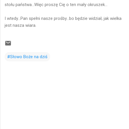
stołu państwa...Więc proszę Cię o ten mały okruszek...
I wtedy...Pan spełni nasze prośby...bo będzie widział, jak wielka
jest nasza wiara.
#Słowo Boże na dziś
K
o
m
e
n
t
a
r