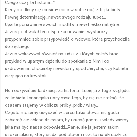
Czego uczy ta historia...?
Kiedy modlimy się musimy mieć w sobie coś z tej kobiety...
Pewną determinację...nawet swego rodzaju tupet...
Uparte ponawianie swoich modlitw...nawet lekko natrętne...
Jezus pochwalał tego typu zachowanie...wystarczy
przypomnieć sobie przypowieść o wdowie, która przychodziła
do sędziego.
Jezus wskazywał również na ludzi, z których należy brać
przykład w upartym dążeniu do spotkania z Nim i do
uzdrowienia...chociażby niewidomy spod Jerycha, czy kobieta
cierpiąca na krwotok.
No i oczywiście ta dzisiejsza historia...Lubię ją z tego względu,
że kobieta kananejska uczy mnie tego, by się nie zrażać...że
czasem stajemy w obliczu próby...próby wiary...
Często możemy usłyszeć w sercu takie słowa: nie godzi
zabierać się chleba dzieciom, by rzucać psom...i wtedy wiemy
jaka ma być nasza odpowiedź...Panie, ale ja jestem takim
szczeniakiem, który siedzi pod stołem i czeka na okruszki ze