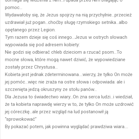
pomoc...
Wydawałoby się, że Jezus spojrzy na nią przychylnie...przecież
uzdrawiał już pogan...choćby sługę rzymskiego setnika...albo
opętanego przez Legion.
Tym razem dzieje się coś innego...Jezus w ostrych słowach
wypowiada się pod adresem kobiety:
Nie godzi się odbierać chleb dzieciom a rzucać psom...To
mocne słowa, które mogą nawet dziwić, że wypowiedziane
zostały przez Chrystusa...
Kobieta jest jednak zdeterminowana....wierzy, że tylko On może
jej pomóc...więc nie zraża na ostre słowa i odpowiada: ale i
szczenięta jedzą okruszyny ze stołu panów...
Dla Jezusa to świadectwo wiary...On zna serca ludzi...i wiedział,
że ta kobieta naprawdę wierzy w to, że tylko On może uzdrowić
jej córeczkę...ale przez wzgląd na lud postanowił ją
"sprowokować"
By pokazać potem, jak powinna wyglądać prawdziwa wiara....