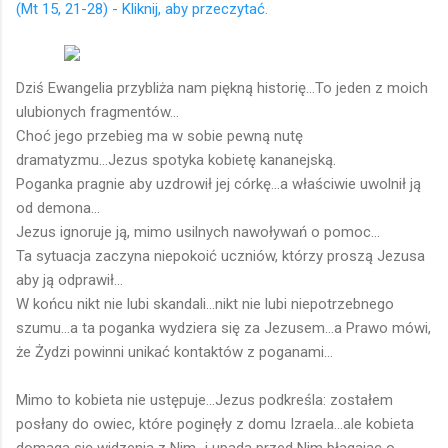
(Mt 15, 21-28) - Kliknij, aby przeczytać.
Dziś Ewangelia przybliża nam piękną historię...To jeden z moich
ulubionych fragmentów...
Choć jego przebieg ma w sobie pewną nutę
dramatyzmu...Jezus spotyka kobietę kananejską.
Poganka pragnie aby uzdrowił jej córkę...a właściwie uwolnił ją
od demona...
Jezus ignoruje ją, mimo usilnych nawoływań o pomoc...
Ta sytuacja zaczyna niepokoić uczniów, którzy proszą Jezusa
aby ją odprawił...
W końcu nikt nie lubi skandali...nikt nie lubi niepotrzebnego
szumu...a ta poganka wydziera się za Jezusem...a Prawo mówi,
że Żydzi powinni unikać kontaktów z poganami...
Mimo to kobieta nie ustępuje...Jezus podkreśla: zostałem
posłany do owiec, które poginęły z domu Izraela...ale kobieta
domaga się widzenia z Nim...i upada przed Nim błagając o