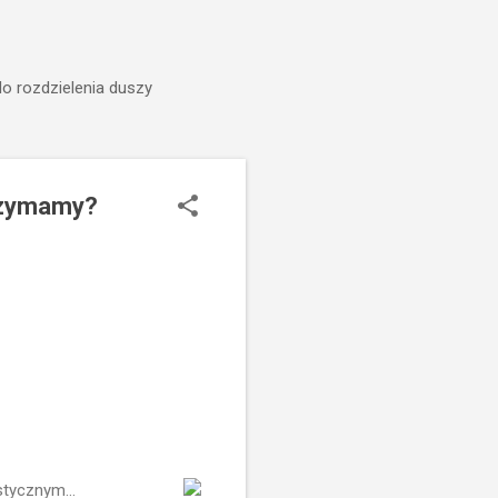
do rozdzielenia duszy
trzymamy?
stycznym...