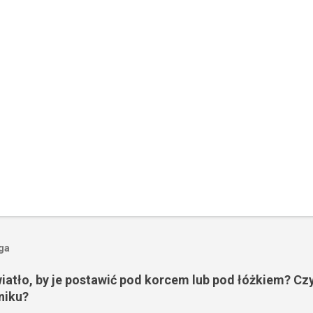
oga
wiatło, by je postawić pod korcem lub pod łóżkiem? Czy
niku?