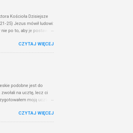
ora Kościoła Dzisiejsze
,21-25) Jezus mówił ludowi:
nie po to, aby je postawić
o ma uszy do słuchania,
CZYTAJ WIĘCEJ
, jaką wy mierzycie,
 ma, pozbawią go i tego, co
zy po to wnosi się światło,
na świeczniku? Nie ma
świetle jest nam dobrze
ieskie podobne jest do
zwołali na ucztę, lecz ci
przygotowałem moją ucztę:
 to i poszli: jeden na
CZYTAJ WIĘCEJ
. Na to król uniósł się
ł swoim sługom: Uczta
ście na ucztę wszystkich,