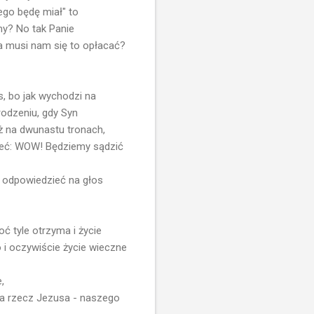
ego będę miał" to
my? No tak Panie
ba musi nam się to opłacać?
, bo jak wychodzi na
rodzeniu, gdy Syn
eż na dwunastu tronach,
ieć: WOW! Będziemy sądzić
ię odpowiedzieć na głos
oć tyle otrzyma i życie
o i oczywiście życie wieczne
,
 na rzecz Jezusa - naszego