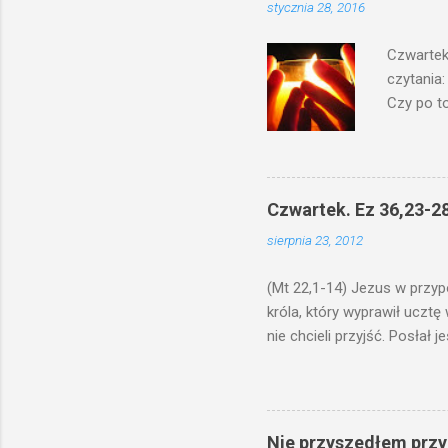
stycznia 28, 2016
Czwartek
czytania:
Czy po to
na świecz
niechaj s
odmierzą
ma. W dzi
Czwartek. Ez 36,23-28
by je po
sierpnia 23, 2012
bowiem ni
znana...A 
(Mt 22,1-14) Jezus w przyp
króla, który wyprawił ucztę
nie chcieli przyjść. Posła
woły i tuczne zwierzęta pobi
swoje pole, drugi do swego k
gniewem. Posłał swe wojska
wprawdzie jest gotowa, lecz 
Nie przyszedłem przyn