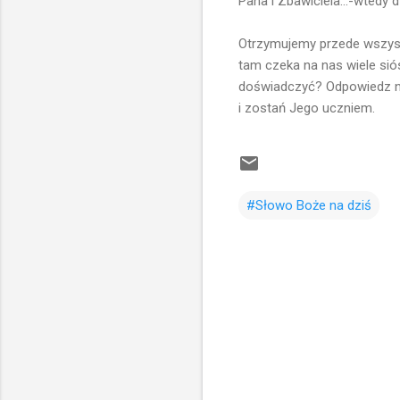
Pana i Zbawiciela...-wtedy d
Otrzymujemy przede wszystk
tam czeka na nas wiele sióst
doświadczyć? Odpowiedz n
i zostań Jego uczniem.
#Słowo Boże na dziś
K
o
m
e
n
t