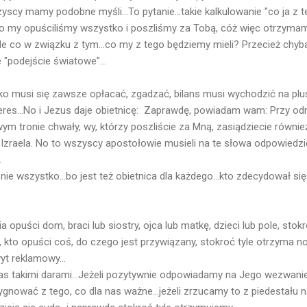
yscy mamy podobne myśli...To pytanie...takie kalkulowanie "co ja z t
Oto my opuściliśmy wszystko i poszliśmy za Tobą, cóż więc otrzyma
ale co w związku z tym...co my z tego będziemy mieli? Przecież chy
 "podejście światowe"...
o musi się zawsze opłacać, zgadzać, bilans musi wychodzić na plus
teres...No i Jezus daje obietnicę: Zaprawdę, powiadam wam: Przy od
ym tronie chwały, wy, którzy poszliście za Mną, zasiądziecie równi
Izraela. No to wszyscy apostołowie musieli na te słowa odpowiedz
.
o nie wszystko...bo jest też obietnica dla każdego...kto zdecydował s
a opuści dom, braci lub siostry, ojca lub matkę, dzieci lub pole, stokr
 kto opuści coś, do czego jest przywiązany, stokroć tyle otrzyma n
hwyt reklamowy...
s takimi darami...Jeżeli pozytywnie odpowiadamy na Jego wezwanie
zygnować z tego, co dla nas ważne...jeżeli zrzucamy to z piedestału