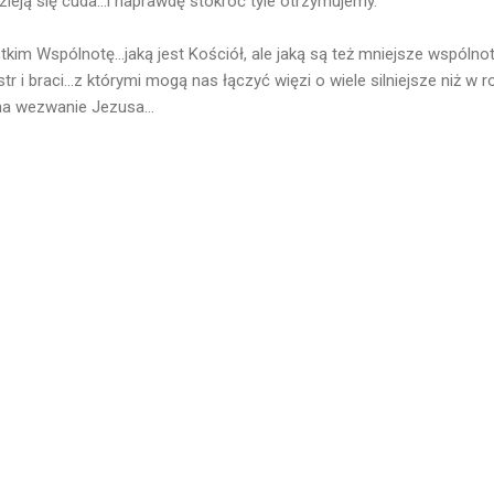
zieją się cuda...i naprawdę stokroć tyle otrzymujemy.
im Wspólnotę...jaką jest Kościół, ale jaką są też mniejsze wspólnot
r i braci...z którymi mogą nas łączyć więzi o wiele silniejsze niż w r
a wezwanie Jezusa...