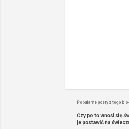
a
r
z
e
Popularne posty z tego bl
Czy po to wnosi się ś
je postawić na świecz