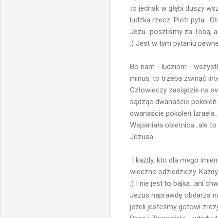
to jednak w głębi duszy wsz
ludzka rzecz. Piotr pyta: 
Jezu...poszliśmy za Tobą, 
:) Jest w tym pytaniu pewne
Bo nam - ludziom - wszystk
minus, to trzeba zwinąć in
Człowieczy zasiądzie na sw
sądząc dwanaście pokoleń 
dwanaście pokoleń Izraela..
Wspaniała obietnica...ale t
Jezusa...
I każdy, kto dla mego imieni
wieczne odziedziczy. Każdy,
:) I nie jest to bajka...ani c
Jezus naprawdę obdarza na
jeżeli jesteśmy gotowi zre