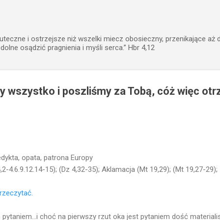
Przejdź do głównej zawartości
uteczne i ostrzejsze niż wszelki miecz obosieczny, przenikające aż 
zdolne osądzić pragnienia i myśli serca.” Hbr 4,12
y wszystko i poszliśmy za Tobą, cóż więc o
dykta, opata, patrona Europy
4,2-4.6.9.12.14-15); (Dz 4,32-35); Aklamacja (Mt 19,29); (Mt 19,27-29);
przeczytać.
m pytaniem...i choć na pierwszy rzut oka jest pytaniem dość materiali