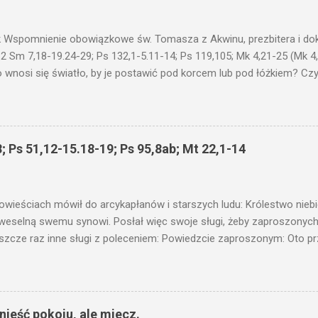
 Wspomnienie obowiązkowe św. Tomasza z Akwinu, prezbitera i dokt
 2 Sm 7,18-19.24-29; Ps 132,1-5.11-14; Ps 119,105; Mk 4,21-25 (Mk 4
 wnosi się światło, by je postawić pod korcem lub pod łóżkiem? Czy 
niku? Nie ma bowiem nic ukrytego, co by nie miało wyjść na jaw. Kt
łucha. I mówił im: Uważajcie na to, czego słuchacie. Taką samą miarą
 wam i jeszcze wam dołożą. Bo kto ma, temu będzie dane; a kto nie
siejszym fragmencie z Ewangelii Jezus kontynuuje przypowieści.... C
; Ps 51,12-15.18-19; Ps 95,8ab; Mt 22,1-14
stawić pod korcem lub pod łóżkiem? Czy nie po to, aby je postawić 
c ukrytego, co by nie miało wyjść na jaw. Myślę, że przypowieść o 
nawet jeżeli nie jest, prawdy w niej zawarte są...że użyj...
owieściach mówił do arcykapłanów i starszych ludu: Królestwo nieb
 weselną swemu synowi. Posłał więc swoje sługi, żeby zaproszonych 
ł jeszcze raz inne sługi z poleceniem: Powiedzcie zaproszonym: Oto 
te i wszystko jest gotowe. Przyjdźcie na ucztę! Lecz oni zlekceważyli
upiectwa, a inni pochwycili jego sługi i znieważywszy [ich], pozabijali
 i kazał wytracić owych zabójców, a miasto ich spalić. Wtedy rzek
zaproszeni nie byli jej godni. Idźcie więc na rozstajne drogi i zapro
ieść pokoju, ale miecz.