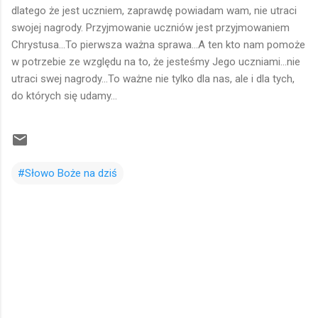
dlatego że jest uczniem, zaprawdę powiadam wam, nie utraci
swojej nagrody. Przyjmowanie uczniów jest przyjmowaniem
Chrystusa...To pierwsza ważna sprawa...A ten kto nam pomoże
w potrzebie ze względu na to, że jesteśmy Jego uczniami...nie
utraci swej nagrody...To ważne nie tylko dla nas, ale i dla tych,
do których się udamy...
#Słowo Boże na dziś
K
o
m
e
n
t