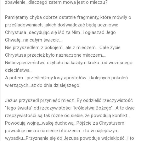
zbawienie...dlaczego zatem mowa jest o mieczu?
Pamiętamy chyba dobrze ostatnie fragmenty, które mówiły o
prześladowaniach, jakich doświadczać będą uczniowie
Chrystusa...decydując się iść za Nim...i ogłaszać Jego
Chwałę...na całym świecie...
Nie przyszedłem z pokojem...ale z mieczem....Całe życie
Chrystusa przecież było naznaczone mieczem....
Niebezpieczeństwo czyhało na każdym kroku...od wczesnego
dzieciństwa...
A potem....prześledźmy losy apostołów...i kolejnych pokoleń
wierzących...aż do dnia dzisiejszego.
Jezus przyszedł przynieść miecz...By oddzielić rzeczywistość
"tego świata" od rzeczywistości "królestwa Bożego"...A te dwie
rzeczywistości są tak różne od siebie, że powodują konflikt...
Powodują wojnę...walkę duchową...Pójście za Chrystusem
powoduje niezrozumienie otoczenia...i to w najlepszym
wypadku...Przyznanie się do Jezusa powoduje wściekłość...i to