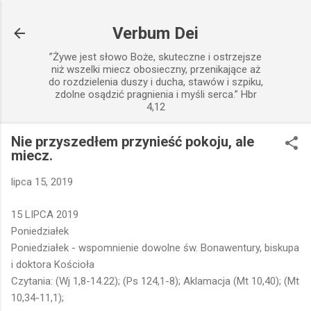
Przejdź do głównej zawartości
Verbum Dei
”Żywe jest słowo Boże, skuteczne i ostrzejsze
niż wszelki miecz obosieczny, przenikające aż
do rozdzielenia duszy i ducha, stawów i szpiku,
zdolne osądzić pragnienia i myśli serca.” Hbr
4,12
Nie przyszedłem przynieść pokoju, ale
miecz.
lipca 15, 2019
15 LIPCA 2019
Poniedziałek
Poniedziałek - wspomnienie dowolne św. Bonawentury, biskupa
i doktora Kościoła
Czytania: (Wj 1,8-14.22); (Ps 124,1-8); Aklamacja (Mt 10,40); (Mt
10,34-11,1);