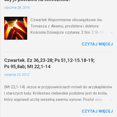
stycznia 28, 2016
Czwartek Wspomnienie obowiązkowe św.
Tomasza z Akwinu, prezbitera i doktora
Kościoła Dzisiejsze czytania: 2 Sm 7,18-19.24-
29; Ps 132,1-5.11-14; Ps 119,105; Mk 4,21-25
CZYTAJ WIĘCEJ
(Mk 4,21-25) Jezus mówił ludowi: Czy po to
wnosi się światło, by je postawić pod korcem
lub pod łóżkiem? Czy nie po to, aby je postawić
Czwartek. Ez 36,23-28; Ps 51,12-15.18-19;
na świeczniku? Nie ma bowiem nic ukrytego, co
Ps 95,8ab; Mt 22,1-14
by nie miało wyjść na jaw. Kto ma uszy do
sierpnia 23, 2012
słuchania, niechaj słucha. I mówił im: Uważajcie
na to, czego słuchacie. Taką samą miarą, jaką
(Mt 22,1-14) Jezus w przypowieściach mówił do arcykapłanów
wy mierzycie, odmierzą wam i jeszcze wam
i starszych ludu: Królestwo niebieskie podobne jest do króla,
dołożą. Bo kto ma, temu będzie dane; a kto nie
który wyprawił ucztę weselną swemu synowi. Posłał więc
ma, pozbawią go i tego, co ma. W dzisiejszym
swoje sługi, żeby zaproszonych zwołali na ucztę, lecz ci nie
fragmencie z Ewangelii Jezus kontynuuje
CZYTAJ WIĘCEJ
chcieli przyjść. Posłał jeszcze raz inne sługi z poleceniem:
przypowieści.... Czy po to wnosi się światło, by