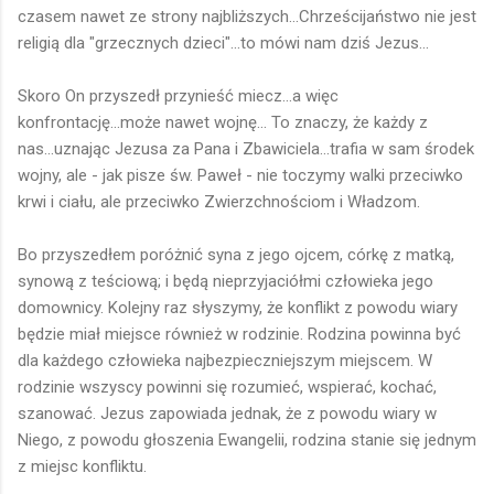
czasem nawet ze strony najbliższych...Chrześcijaństwo nie jest
religią dla "grzecznych dzieci"...to mówi nam dziś Jezus...
Skoro On przyszedł przynieść miecz...a więc
konfrontację...może nawet wojnę... To znaczy, że każdy z
nas...uznając Jezusa za Pana i Zbawiciela...trafia w sam środek
wojny, ale - jak pisze św. Paweł - nie toczymy walki przeciwko
krwi i ciału, ale przeciwko Zwierzchnościom i Władzom.
Bo przyszedłem poróżnić syna z jego ojcem, córkę z matką,
synową z teściową; i będą nieprzyjaciółmi człowieka jego
domownicy. Kolejny raz słyszymy, że konflikt z powodu wiary
będzie miał miejsce również w rodzinie. Rodzina powinna być
dla każdego człowieka najbezpieczniejszym miejscem. W
rodzinie wszyscy powinni się rozumieć, wspierać, kochać,
szanować. Jezus zapowiada jednak, że z powodu wiary w
Niego, z powodu głoszenia Ewangelii, rodzina stanie się jednym
z miejsc konfliktu.