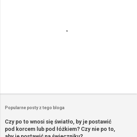
a
r
z
e
Popularne posty z tego bloga
Czy po to wnosi się światło, by je postawić
pod korcem lub pod łóżkiem? Czy nie po to,
aby je postawić na świeczniku?