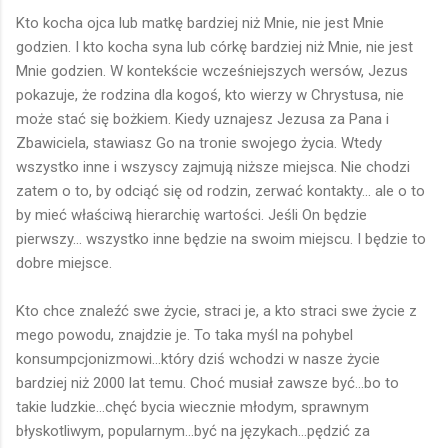
Kto kocha ojca lub matkę bardziej niż Mnie, nie jest Mnie
godzien. I kto kocha syna lub córkę bardziej niż Mnie, nie jest
Mnie godzien. W kontekście wcześniejszych wersów, Jezus
pokazuje, że rodzina dla kogoś, kto wierzy w Chrystusa, nie
może stać się bożkiem. Kiedy uznajesz Jezusa za Pana i
Zbawiciela, stawiasz Go na tronie swojego życia. Wtedy
wszystko inne i wszyscy zajmują niższe miejsca. Nie chodzi
zatem o to, by odciąć się od rodzin, zerwać kontakty... ale o to
by mieć właściwą hierarchię wartości. Jeśli On będzie
pierwszy... wszystko inne będzie na swoim miejscu. I będzie to
dobre miejsce.
Kto chce znaleźć swe życie, straci je, a kto straci swe życie z
mego powodu, znajdzie je. To taka myśl na pohybel
konsumpcjonizmowi...który dziś wchodzi w nasze życie
bardziej niż 2000 lat temu. Choć musiał zawsze być...bo to
takie ludzkie...chęć bycia wiecznie młodym, sprawnym
błyskotliwym, popularnym...być na językach...pędzić za