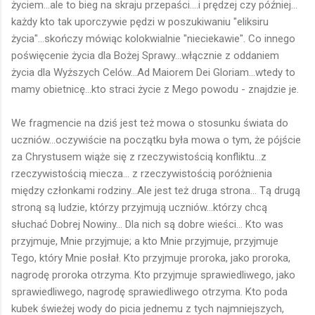
życiem...ale to bieg na skraju przepaści....i prędzej czy później...
każdy kto tak uporczywie pędzi w poszukiwaniu "eliksiru
życia"...skończy mówiąc kolokwialnie "nieciekawie". Co innego
poświęcenie życia dla Bożej Sprawy...włącznie z oddaniem
życia dla Wyższych Celów...Ad Maiorem Dei Gloriam...wtedy to
mamy obietnicę...kto straci życie z Mego powodu - znajdzie je.
We fragmencie na dziś jest też mowa o stosunku świata do
uczniów...oczywiście na początku była mowa o tym, że pójście
za Chrystusem wiąże się z rzeczywistością konfliktu...z
rzeczywistością miecza... z rzeczywistością poróżnienia
między członkami rodziny...Ale jest też druga strona... Tą drugą
stroną są ludzie, którzy przyjmują uczniów...którzy chcą
słuchać Dobrej Nowiny... Dla nich są dobre wieści... Kto was
przyjmuje, Mnie przyjmuje; a kto Mnie przyjmuje, przyjmuje
Tego, który Mnie posłał. Kto przyjmuje proroka, jako proroka,
nagrodę proroka otrzyma. Kto przyjmuje sprawiedliwego, jako
sprawiedliwego, nagrodę sprawiedliwego otrzyma. Kto poda
kubek świeżej wody do picia jednemu z tych najmniejszych,