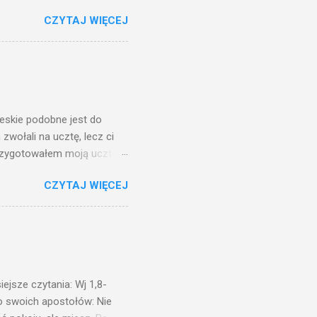
o ma uszy do słuchania,
CZYTAJ WIĘCEJ
, jaką wy mierzycie,
 ma, pozbawią go i tego, co
zy po to wnosi się światło,
na świeczniku? Nie ma
świetle jest nam dobrze
ieskie podobne jest do
zwołali na ucztę, lecz ci
przygotowałem moją ucztę:
 to i poszli: jeden na
CZYTAJ WIĘCEJ
. Na to król uniósł się
ł swoim sługom: Uczta
ście na ucztę wszystkich,
obrych. I sala zapełniła się
ejsze czytania: Wj 1,8-
do swoich apostołów: Nie