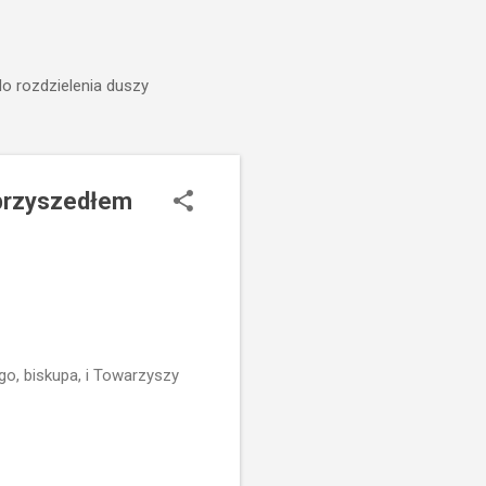
do rozdzielenia duszy
 przyszedłem
o, biskupa, i Towarzyszy