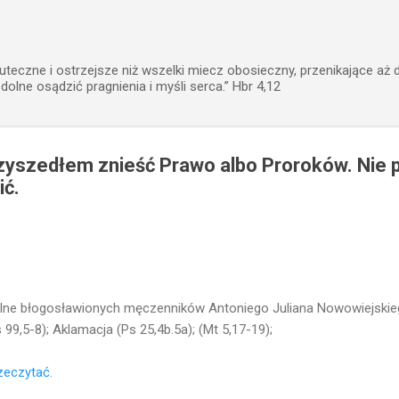
Przejdź do głównej zawartości
uteczne i ostrzejsze niż wszelki miecz obosieczny, przenikające aż 
zdolne osądzić pragnienia i myśli serca.” Hbr 4,12
rzyszedłem znieść Prawo albo Proroków. Nie
ić.
ne błogosławionych męczenników Antoniego Juliana Nowowiejskieg
s 99,5-8); Aklamacja (Ps 25,4b.5a); (Mt 5,17-19);
rzeczytać.