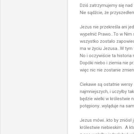
Dziś zatrzymujemy się nad
Nie sądźcie, że przyszedłe
Jezus nie przekreśla ani j
wypełnić Prawo...To w Nim s
wszystko zostało zapowiedzi
ma w życiu Jezusa...W tym w
No i oczywiście ta historia n
Dopóki niebo i ziemia nie pr
więc nic nie zostanie zmien
Ciekawe są ostatnie wersy 
najmniejszych, i uczyłby tak
będzie wielki w królestwie 
potępiony...wyląduje na samy
Jezus mówi...kto by zniósł
królestwie niebieskim. A kto