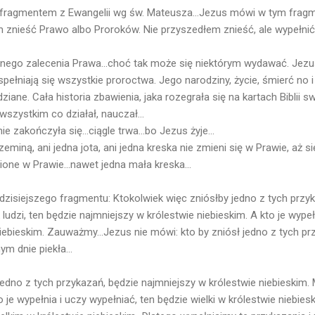
 fragmentem z Ewangelii wg św. Mateusza...Jezus mówi w tym fragm
m znieść Prawo albo Proroków. Nie przyszedłem znieść, ale wypełnić
ednego zalecenia Prawa...choć tak może się niektórym wydawać. Jezu
pełniają się wszystkie proroctwa. Jego narodziny, życie, śmierć no 
ane. Cała historia zbawienia, jaka rozegrała się na kartach Biblii
szystkim co działał, nauczał...
ie zakończyła się...ciągle trwa...bo Jezus żyje...
zeminą, ani jedna jota, ani jedna kreska nie zmieni się w Prawie, aż s
ione w Prawie...nawet jedna mała kreska...
dzisiejszego fragmentu: Ktokolwiek więc zniósłby jedno z tych przy
 ludzi, ten będzie najmniejszy w królestwie niebieskim. A kto je wypeł
niebieskim. Zauważmy...Jezus nie mówi: kto by zniósł jedno z tych pr
m dnie piekła...
 jedno z tych przykazań, będzie najmniejszy w królestwie niebieskim
 je wypełnia i uczy wypełniać, ten będzie wielki w królestwie niebies