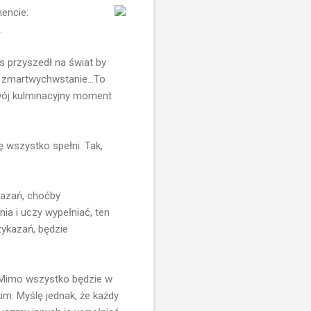
encie:
.
s przyszedł na świat by
i zmartwychwstanie...To
 swój kulminacyjny moment
ię wszystko spełni. Tak,
kazań, choćby
nia i uczy wypełniać, ten
zykazań, będzie
. Mimo wszystko będzie w
kim. Myślę jednak, że każdy