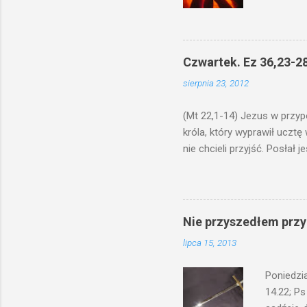
na świecz
niechaj s
odmierzą
ma. W dzi
Czwartek. Ez 36,23-28
by je po
sierpnia 23, 2012
bowiem ni
znana...A 
(Mt 22,1-14) Jezus w przyp
króla, który wyprawił ucztę
nie chcieli przyjść. Posła
woły i tuczne zwierzęta pobi
swoje pole, drugi do swego k
gniewem. Posłał swe wojska
wprawdzie jest gotowa, lecz 
Nie przyszedłem przyn
których spotkacie. Słudzy ci
lipca 15, 2013
biesiadnikami. Wszedł król, ż
Poniedzi
14.22; Ps