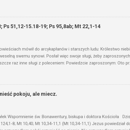
niku? Nie ma bowiem nic ukrytego, co by nie miało wyjść na jaw. Kt
łucha. I mówił im: Uważajcie na to, czego słuchacie. Taką samą miarą
 wam i jeszcze wam dołożą. Bo kto ma, temu będzie dane; a kto nie
siejszym fragmencie z Ewangelii Jezus kontynuuje przypowieści.... C
; Ps 51,12-15.18-19; Ps 95,8ab; Mt 22,1-14
stawić pod korcem lub pod łóżkiem? Czy nie po to, aby je postawić 
c ukrytego, co by nie miało wyjść na jaw. Myślę, że przypowieść o 
nawet jeżeli nie jest, prawdy w niej zawarte są...że użyj...
owieściach mówił do arcykapłanów i starszych ludu: Królestwo nieb
 weselną swemu synowi. Posłał więc swoje sługi, żeby zaproszonych 
ł jeszcze raz inne sługi z poleceniem: Powiedzcie zaproszonym: Oto 
te i wszystko jest gotowe. Przyjdźcie na ucztę! Lecz oni zlekceważyli
upiectwa, a inni pochwycili jego sługi i znieważywszy [ich], pozabijali
 i kazał wytracić owych zabójców, a miasto ich spalić. Wtedy rzek
zaproszeni nie byli jej godni. Idźcie więc na rozstajne drogi i zapro
ieść pokoju, ale miecz.
 wyszli na drogi i sprowadzili wszystkich, których napotkali: złych i d
eby się pr...
ałek Wspomnienie św. Bonawentury, biskupa i doktora Kościoła Dzisi
 124,1-8; Mt 10,40; Mt 10,34-11,1 (Mt 10,34-11,1) Jezus powiedział 