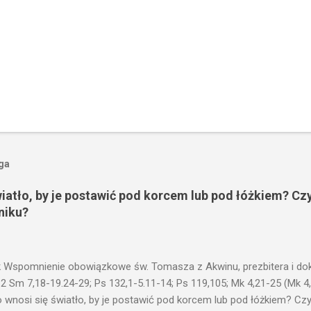
oga
wiatło, by je postawić pod korcem lub pod łóżkiem? Czy
niku?
 Wspomnienie obowiązkowe św. Tomasza z Akwinu, prezbitera i dokt
 2 Sm 7,18-19.24-29; Ps 132,1-5.11-14; Ps 119,105; Mk 4,21-25 (Mk 4
 wnosi się światło, by je postawić pod korcem lub pod łóżkiem? Czy 