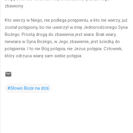
zbawiony.
Kto wierzy w Niego, nie podlega potępieniu; a kto nie wierzy, już
został potępiony, bo nie uwierzył w imię Jednorodzonego Syna
Bożego. Prostą drogą do zbawienia jest wiara. Brak wiary,
niewiara w Syna Bożego, w Jego zbawienie, jest ścieżką do
potępienia. I to nie Bóg potępia, nie Jezus potępia. Człowiek,
który odrzuca wiarę sam siebie potępia.
#Słowo Boże na dziś
K
o
m
e