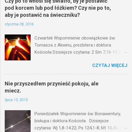
Czy po to wnosi się światło, by je postawić
pod korcem lub pod łóżkiem? Czy nie po to,
aby je postawić na świeczniku?
stycznia 28, 2016
Czwartek Wspomnienie obowiązkowe św.
Tomasza z Akwinu, prezbitera i doktora
Kościoła Dzisiejsze czytania: 2 Sm 7,18-19.24-
29; Ps 132,1-5.11-14; Ps 119,105; Mk 4,21-25
CZYTAJ WIĘCEJ
(Mk 4,21-25) Jezus mówił ludowi: Czy po to
wnosi się światło, by je postawić pod korcem
lub pod łóżkiem? Czy nie po to, aby je postawić
Nie przyszedłem przynieść pokoju, ale
na świeczniku? Nie ma bowiem nic ukrytego, co
miecz.
by nie miało wyjść na jaw. Kto ma uszy do
lipca 15, 2013
słuchania, niechaj słucha. I mówił im: Uważajcie
na to, czego słuchacie. Taką samą miarą, jaką
Poniedziałek Wspomnienie św. Bonawentury,
wy mierzycie, odmierzą wam i jeszcze wam
biskupa i doktora Kościoła Dzisiejsze
dołożą. Bo kto ma, temu będzie dane; a kto nie
czytania: Wj 1,8-14.22; Ps 124,1-8; Mt 10,40; Mt
ma, pozbawią go i tego, co ma. W dzisiejszym