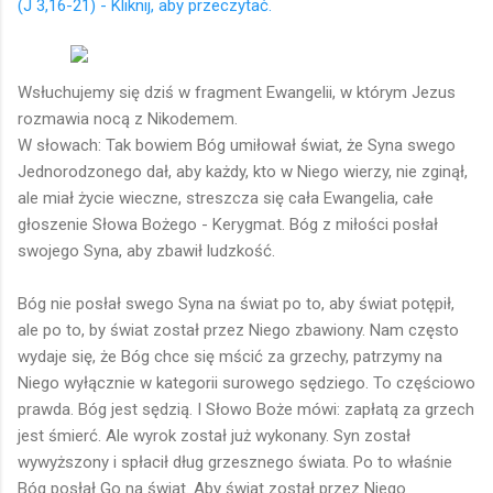
(J 3,16-21) - Kliknij, aby przeczytać.
Wsłuchujemy się dziś w fragment Ewangelii, w którym Jezus
rozmawia nocą z Nikodemem.
W słowach: Tak bowiem Bóg umiłował świat, że Syna swego
Jednorodzonego dał, aby każdy, kto w Niego wierzy, nie zginął,
ale miał życie wieczne, streszcza się cała Ewangelia, całe
głoszenie Słowa Bożego - Kerygmat. Bóg z miłości posłał
swojego Syna, aby zbawił ludzkość.
Bóg nie posłał swego Syna na świat po to, aby świat potępił,
ale po to, by świat został przez Niego zbawiony. Nam często
wydaje się, że Bóg chce się mścić za grzechy, patrzymy na
Niego wyłącznie w kategorii surowego sędziego. To częściowo
prawda. Bóg jest sędzią. I Słowo Boże mówi: zapłatą za grzech
jest śmierć. Ale wyrok został już wykonany. Syn został
wywyższony i spłacił dług grzesznego świata. Po to właśnie
Bóg posłał Go na świat. Aby świat został przez Niego