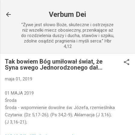
Przejdź do głównej zawartości
Verbum Dei
”Żywe jest słowo Boże, skuteczne i ostrzejsze
niż wszelki miecz obosieczny, przenikające aż
do rozdzielenia duszy i ducha, stawów i szpiku,
zdolne osądzić pragnienia i myśli serca.” Hbr
4,12
Tak bowiem Bóg umiłował świat, że
Syna swego Jednorodzonego dał...
maja 01, 2019
01 MAJA 2019
Środa
Środa - wspomnienie dowolne św. Józefa, rzemieślnika
Czytania: (Dz 5,17-26); (Ps 34,2-9); Aklamacja (J 3,16);
(J 3,16-21);