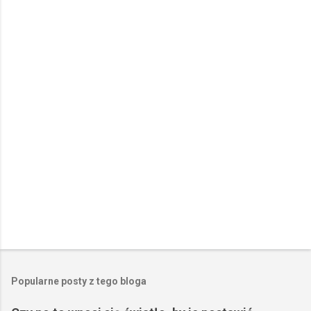
n
t
a
r
z
e
Popularne posty z tego bloga