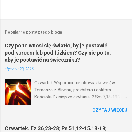
Popularne posty z tego bloga
Czy po to wnosi się światło, by je postawić
pod korcem lub pod łóżkiem? Czy nie po to,
aby je postawić na świeczniku?
stycznia 28, 2016
Czwartek Wspomnienie obowiązkowe św.
Tomasza z Akwinu, prezbitera i doktora
Kościoła Dzisiejsze czytania: 2 Sm 7,18-19.24-
29; Ps 132,1-5.11-14; Ps 119,105; Mk 4,21-25
CZYTAJ WIĘCEJ
(Mk 4,21-25) Jezus mówił ludowi: Czy po to
wnosi się światło, by je postawić pod korcem
lub pod łóżkiem? Czy nie po to, aby je postawić
Czwartek. Ez 36,23-28; Ps 51,12-15.18-19;