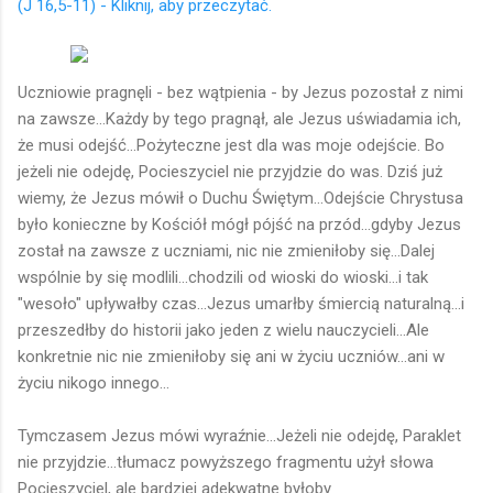
(J 16,5-11) - Kliknij, aby przeczytać.
Uczniowie pragnęli - bez wątpienia - by Jezus pozostał z nimi
na zawsze...Każdy by tego pragnął, ale Jezus uświadamia ich,
że musi odejść...Pożyteczne jest dla was moje odejście. Bo
jeżeli nie odejdę, Pocieszyciel nie przyjdzie do was. Dziś już
wiemy, że Jezus mówił o Duchu Świętym...Odejście Chrystusa
było konieczne by Kościół mógł pójść na przód...gdyby Jezus
został na zawsze z uczniami, nic nie zmieniłoby się...Dalej
wspólnie by się modlili...chodzili od wioski do wioski...i tak
"wesoło" upływałby czas...Jezus umarłby śmiercią naturalną...i
przeszedłby do historii jako jeden z wielu nauczycieli...Ale
konkretnie nic nie zmieniłoby się ani w życiu uczniów...ani w
życiu nikogo innego...
Tymczasem Jezus mówi wyraźnie...Jeżeli nie odejdę, Paraklet
nie przyjdzie...tłumacz powyższego fragmentu użył słowa
Pocieszyciel, ale bardziej adekwatne byłoby