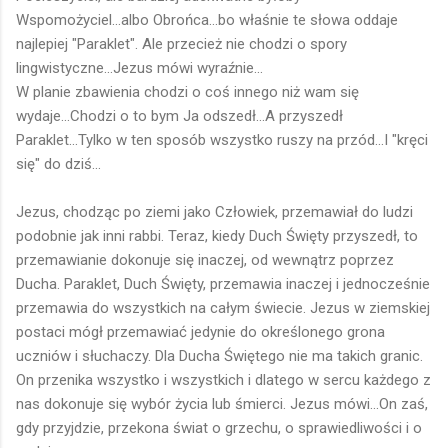
Wspomożyciel...albo Obrońca...bo właśnie te słowa oddaje
najlepiej "Paraklet". Ale przecież nie chodzi o spory
lingwistyczne...Jezus mówi wyraźnie...
W planie zbawienia chodzi o coś innego niż wam się
wydaje...Chodzi o to bym Ja odszedł...A przyszedł
Paraklet...Tylko w ten sposób wszystko ruszy na przód...I "kręci
się" do dziś...
Jezus, chodząc po ziemi jako Człowiek, przemawiał do ludzi
podobnie jak inni rabbi. Teraz, kiedy Duch Święty przyszedł, to
przemawianie dokonuje się inaczej, od wewnątrz poprzez
Ducha. Paraklet, Duch Święty, przemawia inaczej i jednocześnie
przemawia do wszystkich na całym świecie. Jezus w ziemskiej
postaci mógł przemawiać jedynie do określonego grona
uczniów i słuchaczy. Dla Ducha Świętego nie ma takich granic.
On przenika wszystko i wszystkich i dlatego w sercu każdego z
nas dokonuje się wybór życia lub śmierci. Jezus mówi...On zaś,
gdy przyjdzie, przekona świat o grzechu, o sprawiedliwości i o