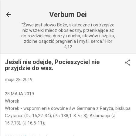
Przejdź do głównej zawartości
Verbum Dei
”Żywe jest słowo Boże, skuteczne i ostrzejsze
niż wszelki miecz obosieczny, przenikające aż
do rozdzielenia duszy i ducha, stawów i szpiku,
zdolne osądzić pragnienia i myśli serca.” Hbr
4,12
Jeżeli nie odejdę, Pocieszyciel nie
przyjdzie do was.
maja 28, 2019
28 MAJA 2019
Wtorek
Wtorek - wspomnienie dowolne św. Germana z Paryża, biskupa
Czytania: (Dz 16,22-34); (Ps 138,1-3.7c-8); Aklamacja (J
16,7.13); (J 16,5-11);