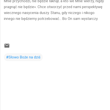
Mnie przychodzi, nie będzie łaknął; a kto we Mnie wierzy, nigdy
pragnąć nie będzie». Chce otworzyć przed nami perspektywę
wiecznego nasycenia duszy. Stanu, gdy niczego i nikogo
innego nie będziemy potrzebować... Bo On sam wystarczy.
#Słowo Boże na dziś
K
o
m
e
n
t