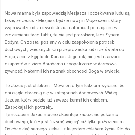
Nowa manna była zapowiedzią Mesjasza i oczekiwania ludu są
takie, że Jezus - Mesjasz będzie nowym Mojżeszem, który
wyprowadzi lud z niewoli. Jezus natomiast pomaga im w
zrozumieniu tego faktu, że nie jest prorokiem, lecz Synem
Bożym. On został posłany w celu zaspokojenia potrzeb
duchowych, wiecznych. On przeprowadza ludzi ze świata do
Boga, a nie z Egiptu do Kanaan. Jego rolą nie jest usuwanie
okupantów z ziem Abrahama i zaopatrzenie w darmową
żywność. Nakarmił ich na znak obecności Boga w świecie.
To Jezus jest chlebem... Mówi on o tym ludziom wyraźne, bo
oni ciągle obracają się w kategoriach dosłownych. Widzą
Jezusa, który będzie już zawsze karmił ich chlebem.
Zaspokajał ich potrzeby.
Tymczasem Jezus mocno akcentuje znaczenie pokarmu
duchowego, który jest "czymś więcej" niż tylko pożywieniem...
On chce dać samego siebie... «Ja jestem chlebem życia. Kto do