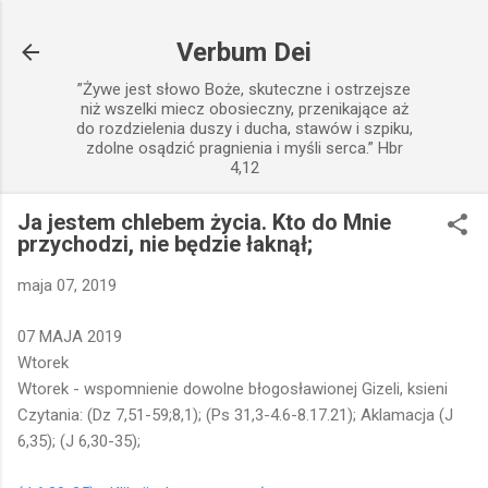
Przejdź do głównej zawartości
Verbum Dei
”Żywe jest słowo Boże, skuteczne i ostrzejsze
niż wszelki miecz obosieczny, przenikające aż
do rozdzielenia duszy i ducha, stawów i szpiku,
zdolne osądzić pragnienia i myśli serca.” Hbr
4,12
Ja jestem chlebem życia. Kto do Mnie
przychodzi, nie będzie łaknął;
maja 07, 2019
07 MAJA 2019
Wtorek
Wtorek - wspomnienie dowolne błogosławionej Gizeli, ksieni
Czytania: (Dz 7,51-59;8,1); (Ps 31,3-4.6-8.17.21); Aklamacja (J
6,35); (J 6,30-35);