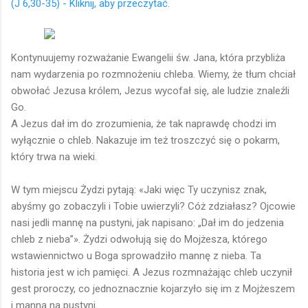
(J 6,30-35) - Kliknij, aby przeczytać.
Kontynuujemy rozważanie Ewangelii św. Jana, która przybliża
nam wydarzenia po rozmnożeniu chleba. Wiemy, że tłum chciał
obwołać Jezusa królem, Jezus wycofał się, ale ludzie znaleźli
Go.
A Jezus dał im do zrozumienia, że tak naprawdę chodzi im
wyłącznie o chleb. Nakazuje im też troszczyć się o pokarm,
który trwa na wieki.
W tym miejscu Żydzi pytają: «Jaki więc Ty uczynisz znak,
abyśmy go zobaczyli i Tobie uwierzyli? Cóż zdziałasz? Ojcowie
nasi jedli mannę na pustyni, jak napisano: „Dał im do jedzenia
chleb z nieba”». Żydzi odwołują się do Mojżesza, którego
wstawiennictwo u Boga sprowadziło mannę z nieba. Ta
historia jest w ich pamięci. A Jezus rozmnażając chleb uczynił
gest proroczy, co jednoznacznie kojarzyło się im z Mojżeszem
i manną na pustyni.