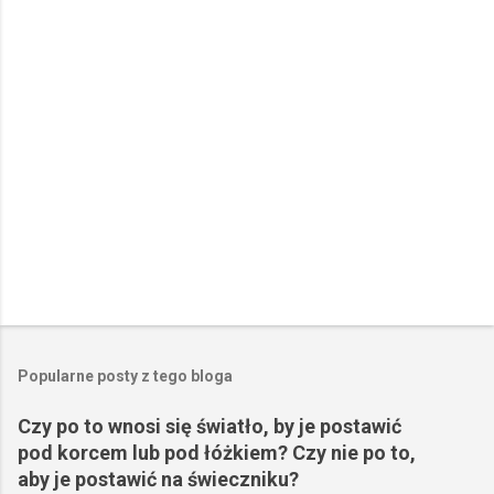
a
r
z
e
Popularne posty z tego bloga
Czy po to wnosi się światło, by je postawić
pod korcem lub pod łóżkiem? Czy nie po to,
aby je postawić na świeczniku?