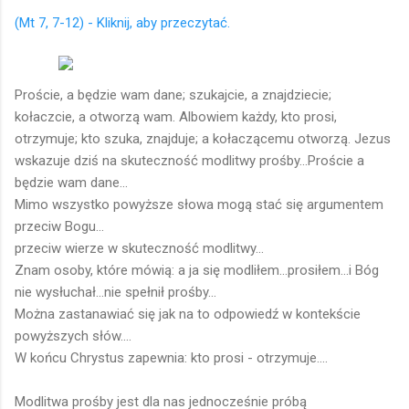
(Mt 7, 7-12) - Kliknij, aby przeczytać.
Proście, a będzie wam dane; szukajcie, a znajdziecie;
kołaczcie, a otworzą wam. Albowiem każdy, kto prosi,
otrzymuje; kto szuka, znajduje; a kołaczącemu otworzą. Jezus
wskazuje dziś na skuteczność modlitwy prośby...Proście a
będzie wam dane...
Mimo wszystko powyższe słowa mogą stać się argumentem
przeciw Bogu...
przeciw wierze w skuteczność modlitwy...
Znam osoby, które mówią: a ja się modliłem...prosiłem...i Bóg
nie wysłuchał...nie spełnił prośby...
Można zastanawiać się jak na to odpowiedź w kontekście
powyższych słów....
W końcu Chrystus zapewnia: kto prosi - otrzymuje....
Modlitwa prośby jest dla nas jednocześnie próbą