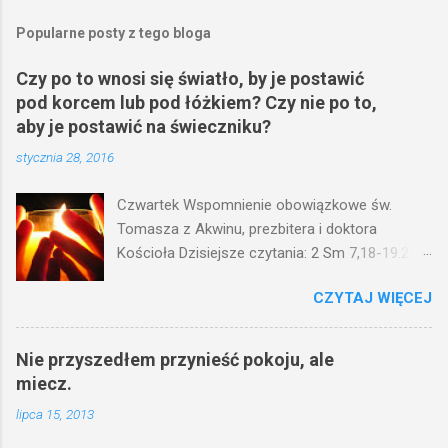
Popularne posty z tego bloga
Czy po to wnosi się światło, by je postawić
pod korcem lub pod łóżkiem? Czy nie po to,
aby je postawić na świeczniku?
stycznia 28, 2016
Czwartek Wspomnienie obowiązkowe św.
Tomasza z Akwinu, prezbitera i doktora
Kościoła Dzisiejsze czytania: 2 Sm 7,18-19.24-
29; Ps 132,1-5.11-14; Ps 119,105; Mk 4,21-25
CZYTAJ WIĘCEJ
(Mk 4,21-25) Jezus mówił ludowi: Czy po to
wnosi się światło, by je postawić pod korcem
lub pod łóżkiem? Czy nie po to, aby je postawić
Nie przyszedłem przynieść pokoju, ale
na świeczniku? Nie ma bowiem nic ukrytego, co
miecz.
by nie miało wyjść na jaw. Kto ma uszy do
lipca 15, 2013
słuchania, niechaj słucha. I mówił im: Uważajcie
na to, czego słuchacie. Taką samą miarą, jaką