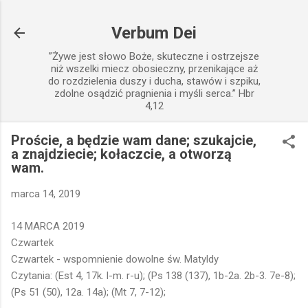
Przejdź do głównej zawartości
Verbum Dei
”Żywe jest słowo Boże, skuteczne i ostrzejsze
niż wszelki miecz obosieczny, przenikające aż
do rozdzielenia duszy i ducha, stawów i szpiku,
zdolne osądzić pragnienia i myśli serca.” Hbr
4,12
Proście, a będzie wam dane; szukajcie,
a znajdziecie; kołaczcie, a otworzą
wam.
marca 14, 2019
14 MARCA 2019
Czwartek
Czwartek - wspomnienie dowolne św. Matyldy
Czytania: (Est 4, 17k. l-m. r-u); (Ps 138 (137), 1b-2a. 2b-3. 7e-8);
(Ps 51 (50), 12a. 14a); (Mt 7, 7-12);