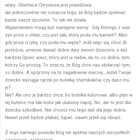
wiary...Obietnica Chrystusa jest prawdziwa...
ale jednocześnie nie oznacza tego, że Bóg będzie spełniać
każde nasze życzenie...To tak nie działa.
Wyjaśnieniem mogą być następne wersy: Gdy którego z was
syn prosi o chleb, czy jest taki, który poda mu kamień? Albo
gdy prosi o rybę, czy poda mu węża? Jeśli więc wy, choć źli
jesteście, umiecie dawać dobre dary swoim dzieciom, o ileż
bardziej Ojciec wasz, który jest w niebie, da to, co dobre, tym,
którzy Go proszą. To znaczy, że Bóg chce nas obdarzać tym,
co dobre...A spójrzmy na to zagadnienie inaczej...Jeżeli Twoje
dziecko wyciąga rączki po butelkę chemikaliów, czy dasz mu
je?
Nie? Ale ono je bardzo chce, bo butelka kolorowa...albo płyn w
tej butelce ma taki kolor jak ulubiony napój...No...ale to jest dla
dziecka szkodliwe...Nie chcesz mu tego dać dla jego dobra...
Nawet jeżeli będzie płakać, tupać...nawet jeżeli się obrazi...
Z tego samego powodu Bóg nie spełnia naszych wszystkich
oczekiwań...zachcianek...