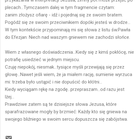
plecach...Tymczasem dalej w tym fragmencie czytam:
zanim złożysz ofiarę - idź i pojednaj się ze swoim bratem.
Pogódź się ze swoim przeciwnikiem dopóki jesteś w drodze...
W tym kontekście przypominają mi się słowa z listu św.Pawła
do Efezjan: Niech nad waszym gniewem nie zachodzi słońce.
Wiem z własnego doświadczenia...Kiedy się z kimś pokłócę, nie
potrafię usiedzieć w jednym miejscu.
Czuję niepokój, niesmak...tysiące myśli przewijają się przez
głowę...Nawet jeśli wiem, że ja miałem rację, sumienie wyrzuca
mi: trzeba było ustąpić i nie dopuścić do kłótni...
Kiedy wyciągam rękę na zgodę...przepraszam...od razu jest
lżej...
Prawdziwe zatem są te dzisiejsze słowa Jezusa, które
sparafrazowane mogły by brzmieć: Każdy kto się gniewa na
swojego bliźniego w swoim sercu dopuszcza się zabójstwa.