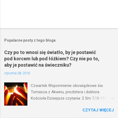
Popularne posty z tego bloga
Czy po to wnosi się światło, by je postawić
pod korcem lub pod łóżkiem? Czy nie po to,
aby je postawić na świeczniku?
stycznia 28, 2016
Czwartek Wspomnienie obowiązkowe św.
Tomasza z Akwinu, prezbitera i doktora
Kościoła Dzisiejsze czytania: 2 Sm 7,18-19.24-
29; Ps 132,1-5.11-14; Ps 119,105; Mk 4,21-25
CZYTAJ WIĘCEJ
(Mk 4,21-25) Jezus mówił ludowi: Czy po to
wnosi się światło, by je postawić pod korcem