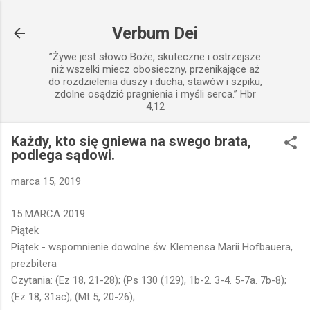
Przejdź do głównej zawartości
Verbum Dei
”Żywe jest słowo Boże, skuteczne i ostrzejsze
niż wszelki miecz obosieczny, przenikające aż
do rozdzielenia duszy i ducha, stawów i szpiku,
zdolne osądzić pragnienia i myśli serca.” Hbr
4,12
Każdy, kto się gniewa na swego brata,
podlega sądowi.
marca 15, 2019
15 MARCA 2019
Piątek
Piątek - wspomnienie dowolne św. Klemensa Marii Hofbauera,
prezbitera
Czytania: (Ez 18, 21-28); (Ps 130 (129), 1b-2. 3-4. 5-7a. 7b-8);
(Ez 18, 31ac); (Mt 5, 20-26);