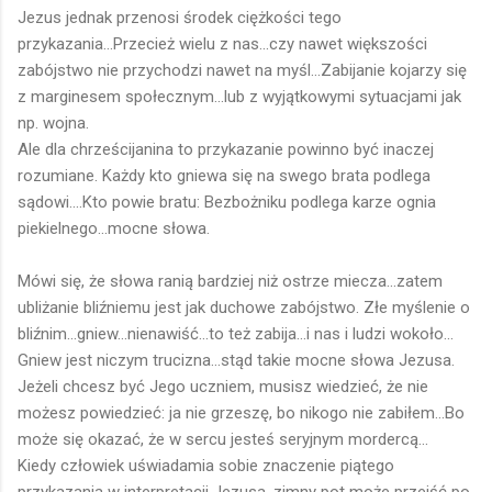
Jezus jednak przenosi środek ciężkości tego
przykazania...Przecież wielu z nas...czy nawet większości
zabójstwo nie przychodzi nawet na myśl...Zabijanie kojarzy się
z marginesem społecznym...lub z wyjątkowymi sytuacjami jak
np. wojna.
Ale dla chrześcijanina to przykazanie powinno być inaczej
rozumiane. Każdy kto gniewa się na swego brata podlega
sądowi....Kto powie bratu: Bezbożniku podlega karze ognia
piekielnego...mocne słowa.
Mówi się, że słowa ranią bardziej niż ostrze miecza...zatem
ubliżanie bliźniemu jest jak duchowe zabójstwo. Złe myślenie o
bliźnim...gniew...nienawiść...to też zabija...i nas i ludzi wokoło...
Gniew jest niczym trucizna...stąd takie mocne słowa Jezusa.
Jeżeli chcesz być Jego uczniem, musisz wiedzieć, że nie
możesz powiedzieć: ja nie grzeszę, bo nikogo nie zabiłem...Bo
może się okazać, że w sercu jesteś seryjnym mordercą...
Kiedy człowiek uświadamia sobie znaczenie piątego
przykazania w interpretacji Jezusa, zimny pot może przejść po