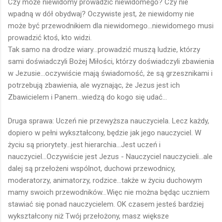
Czy może niewidomy prowadzić niewidomego? Czy nie
wpadną w dół obydwaj? Oczywiste jest, że niewidomy nie
może być przewodnikiem dla niewidomego...niewidomego musi
prowadzić ktoś, kto widzi.
Tak samo na drodze wiary...prowadzić muszą ludzie, którzy
sami doświadczyli Bożej Miłości, którzy doświadczyli zbawienia
w Jezusie...oczywiście mają świadomość, że są grzesznikami i
potrzebują zbawienia, ale wyznając, że Jezus jest ich
Zbawicielem i Panem...wiedzą do kogo się udać...
Druga sprawa: Uczeń nie przewyższa nauczyciela. Lecz każdy,
dopiero w pełni wykształcony, będzie jak jego nauczyciel. W
życiu są priorytety...jest hierarchia...Jest uczeń i
nauczyciel...Oczywiście jest Jezus - Nauczyciel nauczycieli...ale
dalej są przełożeni wspólnot, duchowi przewodnicy,
moderatorzy, animatorzy, rodzice...także w życiu duchowym
mamy swoich przewodników...Więc nie można będąc uczniem
stawiać się ponad nauczycielem. OK czasem jesteś bardziej
wykształcony niż Twój przełożony, masz większe