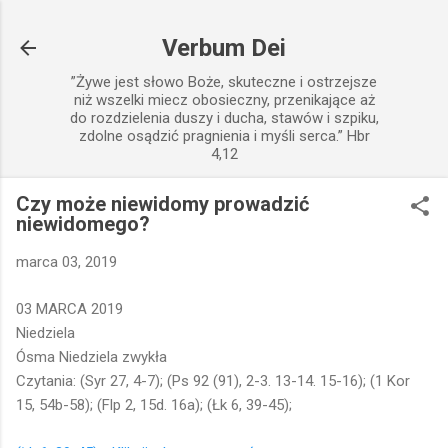
Przejdź do głównej zawartości
Verbum Dei
”Żywe jest słowo Boże, skuteczne i ostrzejsze
niż wszelki miecz obosieczny, przenikające aż
do rozdzielenia duszy i ducha, stawów i szpiku,
zdolne osądzić pragnienia i myśli serca.” Hbr
4,12
Czy może niewidomy prowadzić
niewidomego?
marca 03, 2019
03 MARCA 2019
Niedziela
Ósma Niedziela zwykła
Czytania: (Syr 27, 4-7); (Ps 92 (91), 2-3. 13-14. 15-16); (1 Kor
15, 54b-58); (Flp 2, 15d. 16a); (Łk 6, 39-45);