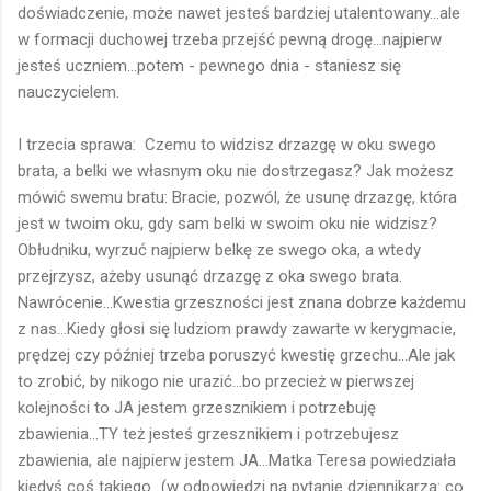
doświadczenie, może nawet jesteś bardziej utalentowany...ale
w formacji duchowej trzeba przejść pewną drogę...najpierw
jesteś uczniem...potem - pewnego dnia - staniesz się
nauczycielem.
I trzecia sprawa: Czemu to widzisz drzazgę w oku swego
brata, a belki we własnym oku nie dostrzegasz? Jak możesz
mówić swemu bratu: Bracie, pozwól, że usunę drzazgę, która
jest w twoim oku, gdy sam belki w swoim oku nie widzisz?
Obłudniku, wyrzuć najpierw belkę ze swego oka, a wtedy
przejrzysz, ażeby usunąć drzazgę z oka swego brata.
Nawrócenie...Kwestia grzeszności jest znana dobrze każdemu
z nas...Kiedy głosi się ludziom prawdy zawarte w kerygmacie,
prędzej czy później trzeba poruszyć kwestię grzechu...Ale jak
to zrobić, by nikogo nie urazić...bo przecież w pierwszej
kolejności to JA jestem grzesznikiem i potrzebuję
zbawienia...TY też jesteś grzesznikiem i potrzebujesz
zbawienia, ale najpierw jestem JA...Matka Teresa powiedziała
kiedyś coś takiego...(w odpowiedzi na pytanie dziennikarza: co