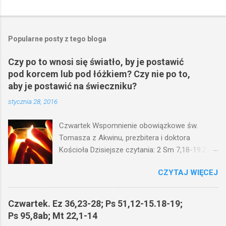
Popularne posty z tego bloga
Czy po to wnosi się światło, by je postawić
pod korcem lub pod łóżkiem? Czy nie po to,
aby je postawić na świeczniku?
stycznia 28, 2016
Czwartek Wspomnienie obowiązkowe św.
Tomasza z Akwinu, prezbitera i doktora
Kościoła Dzisiejsze czytania: 2 Sm 7,18-19.24-
29; Ps 132,1-5.11-14; Ps 119,105; Mk 4,21-25
CZYTAJ WIĘCEJ
(Mk 4,21-25) Jezus mówił ludowi: Czy po to
wnosi się światło, by je postawić pod korcem
lub pod łóżkiem? Czy nie po to, aby je postawić
Czwartek. Ez 36,23-28; Ps 51,12-15.18-19;
na świeczniku? Nie ma bowiem nic ukrytego, co
Ps 95,8ab; Mt 22,1-14
by nie miało wyjść na jaw. Kto ma uszy do