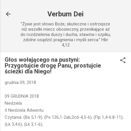
Przejdź do głównej zawartości
Verbum Dei
”Żywe jest słowo Boże, skuteczne i ostrzejsze
niż wszelki miecz obosieczny, przenikające aż
do rozdzielenia duszy i ducha, stawów i szpiku,
zdolne osądzić pragnienia i myśli serca.” Hbr
4,12
Głos wołającego na pustyni:
Przygotujcie drogę Panu, prostujcie
ścieżki dla Niego!
grudnia 09, 2018
09 GRUDNIA 2018
Niedziela
II Niedziela Adwentu
Czytania: (Ba 5,1-9); (Ps 126,1-2ab,2cd-4,5-6); (Flp 1,4-6.8-11);
(Łk 3,4.6); (Łk 3,1-6);