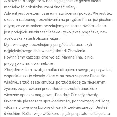
A piszę to dlatego, że w nas ciągle jeszcze gdzieś siedzi
mentalność pokutnika...mentalność ofiary...
Adwent jest owszem czasem nawrócenia i pokuty...Ale jest też
czasem radosnego oczekiwania na przyjście Pana...już pisałem
o tym, że ze strachem oczekujemy na koniec świata...ale to
jest podejście niechrześcijańskie...tylko jakaś pogańska, new
age'owska katastroficzna wizja...
My - wierzący - oczekujemy przyjścia Jezusa...czyli
najpiękniejszego dnia w całej Historii Zbawienia...
Powinniśmy każdego dnia wołać: Marana Tha...a nie
przygrywać molowe melodie...
Złóż, Jeruzalem, szatę smutku i utrapienia swego, a przywdziej
wspaniałe szaty chwały, dane ci na zawsze przez Pana. No
właśnie...zrzuć szatę smutku...porzuć żałobę za nieudanym
życiem, za porażkami przeszłości...przestań chodzić z
wiecznie spuszczoną głową...Pan daje Ci szaty chwały...
Oblecz się płaszczem sprawiedliwości, pochodzącej od Boga,
włóż na głowę swą koronę chwały Przedwiecznego! Jesteś
dzieckiem Króla...więc włóż koronę, jak przystało na księcia...a