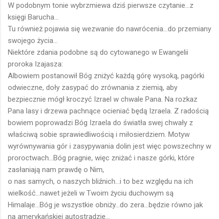
W podobnym tonie wybrzmiewa dziś pierwsze czytanie...z
księgi Barucha...
Tu również pojawia się wezwanie do nawrócenia...do przemiany
swojego życia...
Niektóre zdania podobne są do cytowanego w Ewangelii
proroka Izajasza:
Albowiem postanowił Bóg zniżyć każdą górę wysoką, pagórki
odwieczne, doły zasypać do zrównania z ziemią, aby
bezpiecznie mógł kroczyć Izrael w chwale Pana. Na rozkaz
Pana lasy i drzewa pachnące ocieniać będą Izraela. Z radością
bowiem poprowadzi Bóg Izraela do światła swej chwały z
właściwą sobie sprawiedliwością i miłosierdziem. Motyw
wyrównywania gór i zasypywania dolin jest więc powszechny w
proroctwach...Bóg pragnie, więc zniżać i nasze górki, które
zasłaniają nam prawdę o Nim,
o nas samych, o naszych bliźnich...i to bez względu na ich
wielkość...nawet jeżeli w Twoim życiu duchowym są
Himalaje...Bóg je wszystkie obniży...do zera...będzie równo jak
na amerykańskiej autostradzie...