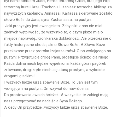
był namiestnikiem Judei, Herod tetrarchą Galilei, brat jego Filip
tetrarchą Iturei i kraju Trachonu, Lizaniasz tetrarchą Abileny; za
najwyższych kapłanów Annasza i Kajfasza skierowane zostało
słowo Boże do Jana, syna Zachariasza, na pustyni.
Jaki precyzyjny jest ewangelista...Żeby nikt z nas nie miał
żadnych wątpliwości, że wszystko to, o czym pisze miało
miejsce naprawdę...Kronikarska dokładność...Ale przecież nie o
fakty historyczne chodzi, ale o Słowo Boże...A Słowo Boże
przekazane przez proroka Izajasza mówi: Głos wołającego na
pustyni: Przygotujcie drogę Panu, prostujcie ścieżki dla Niego!
Każda dolina niech będzie wypełniona, każda góra i pagórek
zrównane, drogi kręte niech się staną prostymi, a wyboiste
drogami gładkimi!
I wszyscy ludzie ujrzą zbawienie Boże. To Jan jest tym
wołającym na pustyni...On wzywał do nawrócenia.
Do prostowania swoich ścieżek...A wszystkie te zabiegi mają
nasz przygotować na nadejście Syna Bożego.
A kiedy On przybędzie...wszyscy ludzie ujrzą zbawienie Boże.