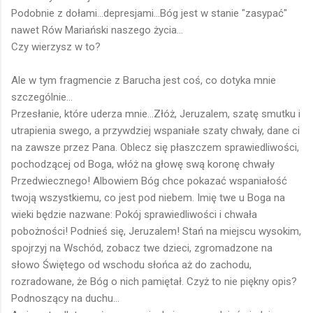
Podobnie z dołami...depresjami...Bóg jest w stanie "zasypać"
nawet Rów Mariański naszego życia...
Czy wierzysz w to?
Ale w tym fragmencie z Barucha jest coś, co dotyka mnie
szczególnie...
Przesłanie, które uderza mnie...Złóż, Jeruzalem, szatę smutku i
utrapienia swego, a przywdziej wspaniałe szaty chwały, dane ci
na zawsze przez Pana. Oblecz się płaszczem sprawiedliwości,
pochodzącej od Boga, włóż na głowę swą koronę chwały
Przedwiecznego! Albowiem Bóg chce pokazać wspaniałość
twoją wszystkiemu, co jest pod niebem. Imię twe u Boga na
wieki będzie nazwane: Pokój sprawiedliwości i chwała
pobożności! Podnieś się, Jeruzalem! Stań na miejscu wysokim,
spojrzyj na Wschód, zobacz twe dzieci, zgromadzone na
słowo Świętego od wschodu słońca aż do zachodu,
rozradowane, że Bóg o nich pamiętał. Czyż to nie piękny opis?
Podnoszący na duchu...