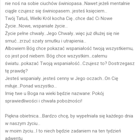
nie noś na sobie ciuchów świniopasa...Nawet jeżeli mentalnie
ciągle czujesz się świniopasem...jesteś księciem...
Twój Tatuś, Wielki Król kocha Cię...chce dać Ci Nowe
Życie...Nowe, wspaniałe życie...
Życie pełne chwały...Jego Chwały...więc już dłużej się nie
smuć...zrzuć szaty smutku i utrapienia...
Albowiem Bóg chce pokazać wspaniałość twoją wszystkiemu,
co jest pod niebem. Bóg chce wszystkim...całemu
światu...pokazać Twoją wspaniałość...Czujesz to? Dostrzegasz
tę prawdę?
Jesteś wspaniały...jesteś cenny w Jego oczach...On Cię
miłuje...Ponad wszystko...
Imię twe u Boga na wieki będzie nazwane: Pokój
sprawiedliwości i chwała pobożności!
Piękna obietnica....Bardzo chcę, by wypełniała się każdego dnia
w naszym życiu...
w moim życiu...I to niech będzie zadaniem na ten tydzień
adwentu.