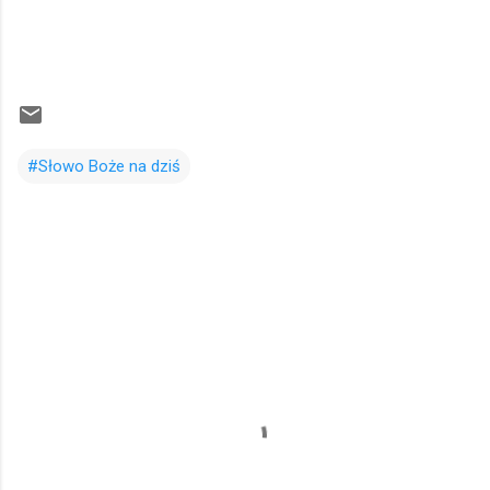
#Słowo Boże na dziś
K
o
m
e
n
t
a
r
z