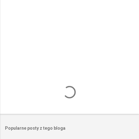
n
t
a
r
z
e
Popularne posty z tego bloga