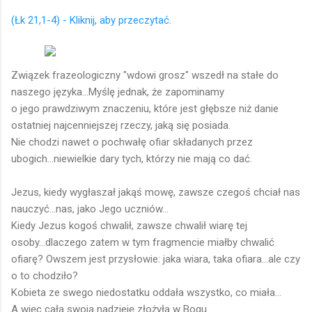
(Łk 21,1-4) - Kliknij, aby przeczytać.
Związek frazeologiczny "wdowi grosz" wszedł na stałe do
naszego języka...Myślę jednak, że zapominamy
o jego prawdziwym znaczeniu, które jest głębsze niż danie
ostatniej najcenniejszej rzeczy, jaką się posiada.
Nie chodzi nawet o pochwałę ofiar składanych przez
ubogich...niewielkie dary tych, którzy nie mają co dać.
Jezus, kiedy wygłaszał jakąś mowę, zawsze czegoś chciał nas
nauczyć...nas, jako Jego uczniów...
Kiedy Jezus kogoś chwalił, zawsze chwalił wiarę tej
osoby...dlaczego zatem w tym fragmencie miałby chwalić
ofiarę? Owszem jest przysłowie: jaka wiara, taka ofiara...ale czy
o to chodziło?
Kobieta ze swego niedostatku oddała wszystko, co miała...
A więc całą swoją nadzieję złożyła w Bogu...