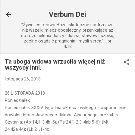
Przejdź do głównej zawartości
Verbum Dei
”Żywe jest słowo Boże, skuteczne i ostrzejsze
niż wszelki miecz obosieczny, przenikające aż
do rozdzielenia duszy i ducha, stawów i szpiku,
zdolne osądzić pragnienia i myśli serca.” Hbr
4,12
Ta uboga wdowa wrzuciła więcej niż
wszyscy inni.
listopada 26, 2018
26 LISTOPADA 2018
Poniedziałek
Poniedziałek XXXIV tygodnia okresu zwykłego - wspomnienie
dowolne błogosławionego Jakuba Alberionego, prezbitera
Czytania: (Ap 14,1-3.4b-5); (Ps 24,1-2.3-4ab.5-6); (Mt
24,42a.44); (Łk 21,1-4);