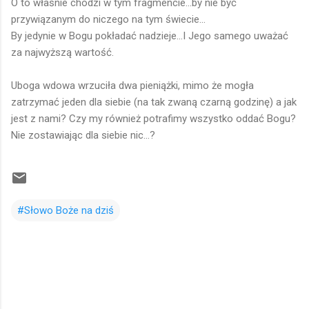
O to właśnie chodzi w tym fragmencie...by nie być
przywiązanym do niczego na tym świecie...
By jedynie w Bogu pokładać nadzieje...I Jego samego uważać
za najwyższą wartość.
Uboga wdowa wrzuciła dwa pieniążki, mimo że mogła
zatrzymać jeden dla siebie (na tak zwaną czarną godzinę) a jak
jest z nami? Czy my również potrafimy wszystko oddać Bogu?
Nie zostawiając dla siebie nic...?
#Słowo Boże na dziś
K
o
m
e