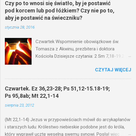
Czy po to wnosi się światło, by je postawić
pod korcem lub pod łóżkiem? Czy nie po to,
aby je postawić na świeczniku?
stycznia 28, 2016
Czwartek Wspomnienie obowiązkowe św.
Tomasza z Akwinu, prezbitera i doktora
Kościoła Dzisiejsze czytania: 2 Sm 7,18-19.24-
29; Ps 132,1-5.11-14; Ps 119,105; Mk 4,21-25
CZYTAJ WIĘCEJ
(Mk 4,21-25) Jezus mówił ludowi: Czy po to
wnosi się światło, by je postawić pod korcem
lub pod łóżkiem? Czy nie po to, aby je postawić
Czwartek. Ez 36,23-28; Ps 51,12-15.18-19;
na świeczniku? Nie ma bowiem nic ukrytego, co
Ps 95,8ab; Mt 22,1-14
by nie miało wyjść na jaw. Kto ma uszy do
sierpnia 23, 2012
słuchania, niechaj słucha. I mówił im: Uważajcie
na to, czego słuchacie. Taką samą miarą, jaką
(Mt 22,1-14) Jezus w przypowieściach mówił do arcykapłanów
wy mierzycie, odmierzą wam i jeszcze wam
i starszych ludu: Królestwo niebieskie podobne jest do króla,
dołożą. Bo kto ma, temu będzie dane; a kto nie
który wyprawił ucztę weselną swemu synowi. Posłał więc