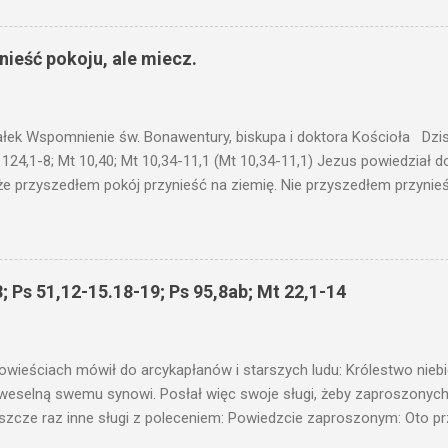
łucha. I mówił im: Uważajcie na to, czego słuchacie. Taką samą miarą
 wam i jeszcze wam dołożą. Bo kto ma, temu będzie dane; a kto nie
siejszym fragmencie z Ewangelii Jezus kontynuuje przypowieści.... C
ieść pokoju, ale miecz.
stawić pod korcem lub pod łóżkiem? Czy nie po to, aby je postawić 
c ukrytego, co by nie miało wyjść na jaw. Myślę, że przypowieść o 
nawet jeżeli nie jest, prawdy w niej zawarte są...że użyj...
ałek Wspomnienie św. Bonawentury, biskupa i doktora Kościoła Dzisi
 124,1-8; Mt 10,40; Mt 10,34-11,1 (Mt 10,34-11,1) Jezus powiedział 
że przyszedłem pokój przynieść na ziemię. Nie przyszedłem przynieś
łem poróżnić syna z jego ojcem, córkę z matką, synową z teściową; 
 jego domownicy. Kto kocha ojca lub matkę bardziej niż Mnie, nie je
córkę bardziej niż Mnie, nie jest Mnie godzien. Kto nie bierze swego k
 godzien. Kto chce znaleźć swe życie, straci je, a kto straci swe ży
; Ps 51,12-15.18-19; Ps 95,8ab; Mt 22,1-14
as przyjmuje, Mnie przyjmuje; a kto Mnie przyjmuje, przyjmuje Tego, k
 proroka, jako proroka, nagrodę proroka otrzyma. Kto przyjmuje spr
liwego, nagrodę sprawiedliwego otrzyma. Kto poda kubek św...
owieściach mówił do arcykapłanów i starszych ludu: Królestwo nieb
 weselną swemu synowi. Posłał więc swoje sługi, żeby zaproszonych 
ł jeszcze raz inne sługi z poleceniem: Powiedzcie zaproszonym: Oto 
te i wszystko jest gotowe. Przyjdźcie na ucztę! Lecz oni zlekceważyli