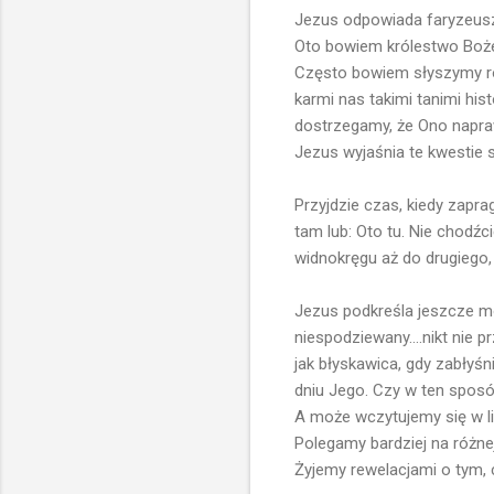
Jezus odpowiada faryzeuszo
Oto bowiem królestwo Boże p
Często bowiem słyszymy ró
karmi nas takimi tanimi his
dostrzegamy, że Ono napra
Jezus wyjaśnia te kwestie
Przyjdzie czas, kiedy zapr
tam lub: Oto tu. Nie chodźci
widnokręgu aż do drugiego
Jezus podkreśla jeszcze mo
niespodziewany....nikt nie 
jak błyskawica, gdy zabłyś
dniu Jego. Czy w ten spos
A może wczytujemy się w lic
Polegamy bardziej na różn
Żyjemy rewelacjami o tym, c