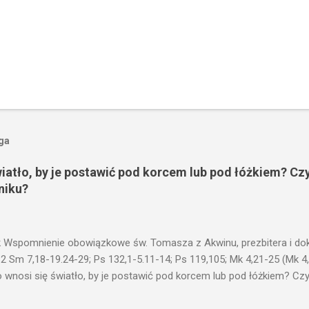
oga
wiatło, by je postawić pod korcem lub pod łóżkiem? Czy
niku?
 Wspomnienie obowiązkowe św. Tomasza z Akwinu, prezbitera i dokt
 2 Sm 7,18-19.24-29; Ps 132,1-5.11-14; Ps 119,105; Mk 4,21-25 (Mk 4
 wnosi się światło, by je postawić pod korcem lub pod łóżkiem? Czy 
niku? Nie ma bowiem nic ukrytego, co by nie miało wyjść na jaw. Kt