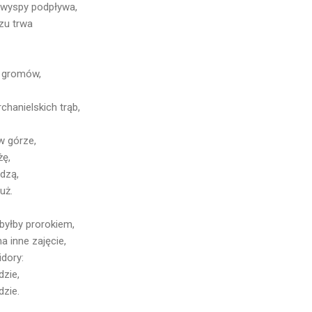
 wyspy podpływa,
zu trwa
i gromów,
chanielskich trąb,
w górze,
żę,
odzą,
już.
 byłby prorokiem,
a inne zajęcie,
dory:
dzie,
dzie.