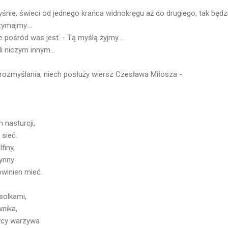
łyśnie, świeci od jednego krańca widnokręgu aż do drugiego, tak b
ymajmy....
pośród was jest. - Tą myślą żyjmy....
i niczym innym...
 rozmyślania, niech posłuży wiersz Czesława Miłosza -
 nasturcji,
sieć.
finy,
rynny
owinien mieć.
solkami,
wnika,
wcy warzywa