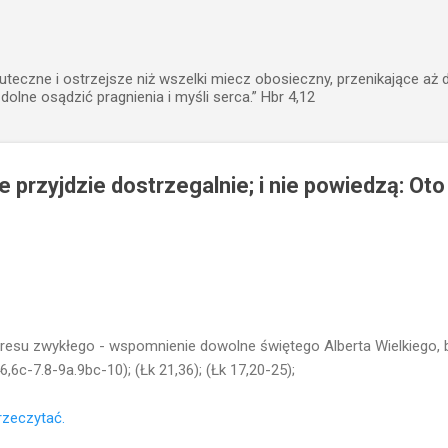
Przejdź do głównej zawartości
uteczne i ostrzejsze niż wszelki miecz obosieczny, przenikające aż 
zdolne osądzić pragnienia i myśli serca.” Hbr 4,12
 przyjdzie dostrzegalnie; i nie powiedzą: Oto 
resu zwykłego - wspomnienie dowolne świętego Alberta Wielkiego, b
6,6c-7.8-9a.9bc-10); (Łk 21,36); (Łk 17,20-25);
przeczytać.