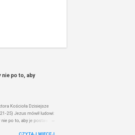
 nie po to, aby
ora Kościoła Dzisiejsze
,21-25) Jezus mówił ludowi:
nie po to, aby je postawić
o ma uszy do słuchania,
CZYTAJ WIĘCEJ