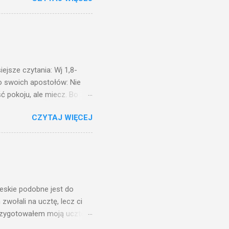
, jaką wy mierzycie,
 ma, pozbawią go i tego, co
zy po to wnosi się światło,
na świeczniku? Nie ma
świetle jest nam dobrze
ejsze czytania: Wj 1,8-
do swoich apostołów: Nie
ć pokoju, ale miecz. Bo
i będą nieprzyjaciółmi
CZYTAJ WIĘCEJ
st Mnie godzien. I kto kocha
rzyża, a idzie za Mną, nie
cie z mego powodu, znajdzie
tóry Mnie posłał. Kto
awiedliwego, jako
ieskie podobne jest do
zwołali na ucztę, lecz ci
przygotowałem moją ucztę:
 to i poszli: jeden na