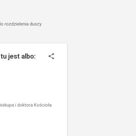
do rozdzielenia duszy
tu jest albo:
iskupa i doktora Kościoła