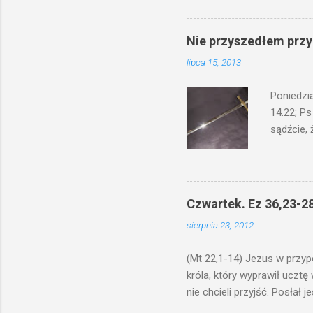
niechaj s
odmierzą
ma. W dzi
Nie przyszedłem przyn
by je po
lipca 15, 2013
bowiem ni
znana...A 
Poniedzi
14.22; Ps
sądźcie, 
przyszed
człowieka
syna lub 
jest Mnie
Czwartek. Ez 36,23-28
je. Kto w
sierpnia 23, 2012
przyjmuje
sprawied
(Mt 22,1-14) Jezus w przyp
króla, który wyprawił ucztę
nie chcieli przyjść. Posła
woły i tuczne zwierzęta pobi