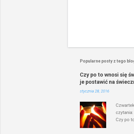
Popularne posty z tego bl
Czy po to wnosi się ś
je postawić na świecz
stycznia 28, 2016
Czwartek
czytania:
Czy po to
na świecz