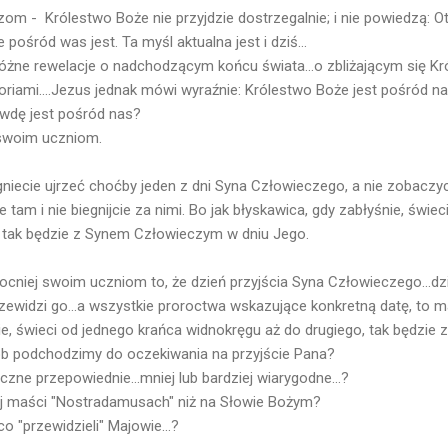
m - Królestwo Boże nie przyjdzie dostrzegalnie; i nie powiedzą: Oto
ośród was jest. Ta myśl aktualna jest i dziś...
żne rewelacje o nadchodzącym końcu świata...o zbliżającym się Kró
toriami....Jezus jednak mówi wyraźnie: Królestwo Boże jest pośród na
wdę jest pośród nas?
 swoim uczniom.
agniecie ujrzeć choćby jeden z dni Syna Człowieczego, a nie zobacz
e tam i nie biegnijcie za nimi. Bo jak błyskawica, gdy zabłyśnie, świe
, tak będzie z Synem Człowieczym w dniu Jego.
cniej swoim uczniom to, że dzień przyjścia Syna Człowieczego...dzi
przewidzi go...a wszystkie proroctwa wskazujące konkretną datę, to m
nie, świeci od jednego krańca widnokręgu aż do drugiego, tak będzi
ób podchodzimy do oczekiwania na przyjście Pana?
zne przepowiednie...mniej lub bardziej wiarygodne...?
ej maści "Nostradamusach" niż na Słowie Bożym?
o "przewidzieli" Majowie...?