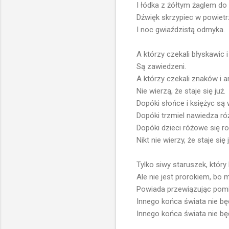
I łódka z żółtym żaglem do
Dźwięk skrzypiec w powietr
I noc gwiaździstą odmyka.
A którzy czekali błyskawic 
Są zawiedzeni.
A którzy czekali znaków i ar
Nie wierzą, że staje się już.
Dopóki słońce i księżyc są 
Dopóki trzmiel nawiedza ró
Dopóki dzieci różowe się r
Nikt nie wierzy, że staje się 
Tylko siwy staruszek, który
Ale nie jest prorokiem, bo m
Powiada przewiązując pomi
Innego końca świata nie bę
Innego końca świata nie bę