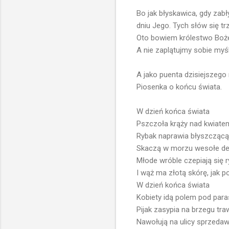
Bo jak błyskawica, gdy zab
dniu Jego. Tych słów się trz
Oto bowiem królestwo Boże 
A nie zaplątujmy sobie myśl
A jako puenta dzisiejszego
Piosenka o końcu świata.
W dzień końca świata
Pszczoła krąży nad kwiatem
Rybak naprawia błyszczącą 
Skaczą w morzu wesołe del
Młode wróble czepiają się 
I wąż ma złotą skórę, jak p
W dzień końca świata
Kobiety idą polem pod para
Pijak zasypia na brzegu tra
Nawołują na ulicy sprzeda