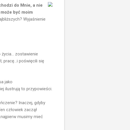
chodzi do Mnie, a nie
ie może być moim
ajbliższych? Wyjaśnienie
życia... zostawienie
 pracę...i poświęcili się
sa jako
 ilustrują to przypowieści.
ńczenie? Inaczej, gdyby
Ten człowiek zaczął
..najpierw musimy mieć