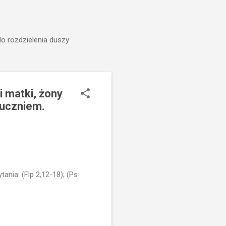
do rozdzielenia duszy
i matki, żony
m uczniem.
nia: (Flp 2,12-18); (Ps