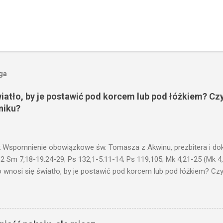
oga
wiatło, by je postawić pod korcem lub pod łóżkiem? Czy
niku?
 Wspomnienie obowiązkowe św. Tomasza z Akwinu, prezbitera i dokt
 2 Sm 7,18-19.24-29; Ps 132,1-5.11-14; Ps 119,105; Mk 4,21-25 (Mk 4
 wnosi się światło, by je postawić pod korcem lub pod łóżkiem? Czy 
niku? Nie ma bowiem nic ukrytego, co by nie miało wyjść na jaw. Kt
łucha. I mówił im: Uważajcie na to, czego słuchacie. Taką samą miarą
 wam i jeszcze wam dołożą. Bo kto ma, temu będzie dane; a kto nie
siejszym fragmencie z Ewangelii Jezus kontynuuje przypowieści.... C