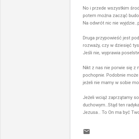
No i przede wszystkim śro
potem można zacząć budowę.
Na odwrót nic nie wyjdzie.
Druga przypowieść jest podo
rozważy, czy w dziesięć ty
Jeśli nie, wyprawia poselst
Nikt z nas nie porwie się z
pochopnie. Podobnie może w
jeżeli nie mamy w sobie mo
Jeżeli wciąż zaprzątamy s
duchowym...Stąd ten radykal
Jezusa... To On ma być Two