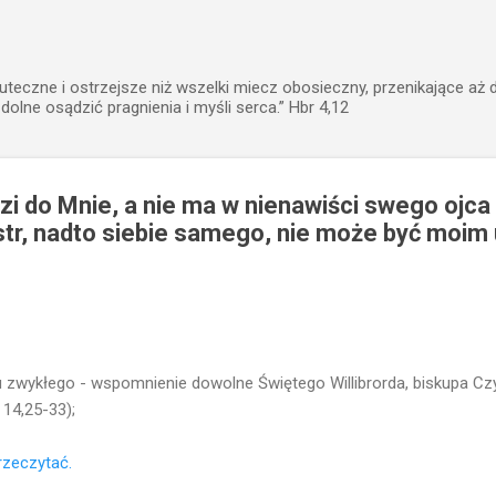
Przejdź do głównej zawartości
uteczne i ostrzejsze niż wszelki miecz obosieczny, przenikające aż 
zdolne osądzić pragnienia i myśli serca.” Hbr 4,12
zi do Mnie, a nie ma w nienawiści swego ojca 
sióstr, nadto siebie samego, nie może być moi
 zwykłego - wspomnienie dowolne Świętego Willibrorda, biskupa Czyta
k 14,25-33);
przeczytać.