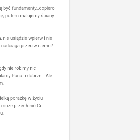
ą być fundamenty...dopiero
ję, potem malujemy ściany.
 nie usiądzie wpierw i nie
i nadciąga przeciw niemu?
gdy nie robimy nic
my Pana...i dobrze... Ale
m.
elką porażkę w życiu
e może przesłonić Ci
u.