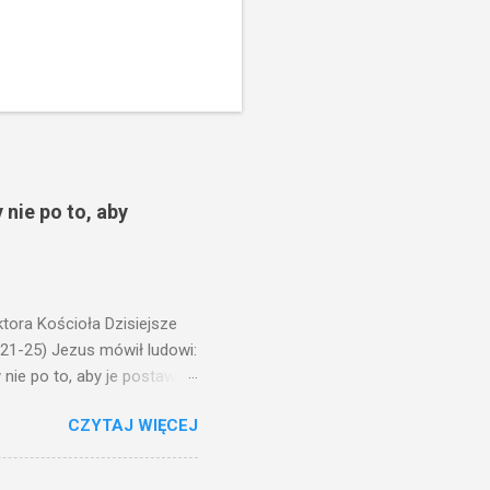
 nie po to, aby
ora Kościoła Dzisiejsze
,21-25) Jezus mówił ludowi:
nie po to, aby je postawić
o ma uszy do słuchania,
CZYTAJ WIĘCEJ
, jaką wy mierzycie,
 ma, pozbawią go i tego, co
zy po to wnosi się światło,