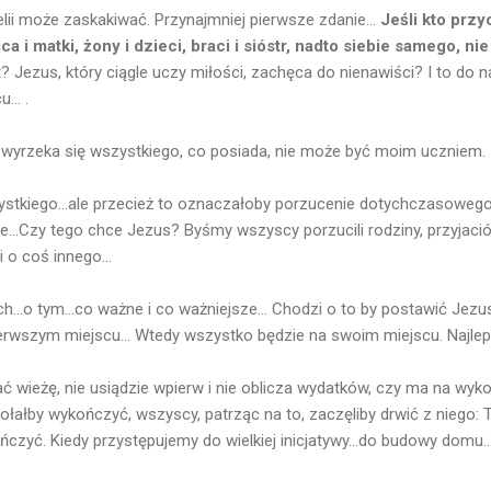
lii może zaskakiwać. Przynajmniej pierwsze zdanie...
Jeśli kto przy
a i matki, żony i dzieci, braci i sióstr, nadto siebie samego, n
? Jezus, który ciągle uczy miłości, zachęca do nienawiści? I to do n
... .
ie wyrzeka się wszystkiego, co posiada, nie może być moim uczniem.
ystkiego...ale przecież to oznaczałoby porzucenie dotychczasowego 
ane...Czy tego chce Jezus? Byśmy wszyscy porzucili rodziny, przyjaciół,
 o coś innego...
h...o tym...co ważne i co ważniejsze... Chodzi o to by postawić Jezu
rwszym miejscu... Wtedy wszystko będzie na swoim miejscu. Najlepiej
 wieżę, nie usiądzie wpierw i nie oblicza wydatków, czy ma na wyko
ołałby wykończyć, wszyscy, patrząc na to, zaczęliby drwić z niego: 
ńczyć. Kiedy przystępujemy do wielkiej inicjatywy...do budowy domu.