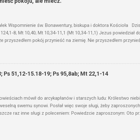
ieść pokoju, ale miecz.
stawić pod korcem lub pod łóżkiem? Czy nie po to, aby je postawić 
c ukrytego, co by nie miało wyjść na jaw. Myślę, że przypowieść o 
nawet jeżeli nie jest, prawdy w niej zawarte są...że użyj...
ałek Wspomnienie św. Bonawentury, biskupa i doktora Kościoła Dzisi
 124,1-8; Mt 10,40; Mt 10,34-11,1 (Mt 10,34-11,1) Jezus powiedział 
że przyszedłem pokój przynieść na ziemię. Nie przyszedłem przynieś
łem poróżnić syna z jego ojcem, córkę z matką, synową z teściową; 
 jego domownicy. Kto kocha ojca lub matkę bardziej niż Mnie, nie je
córkę bardziej niż Mnie, nie jest Mnie godzien. Kto nie bierze swego k
 godzien. Kto chce znaleźć swe życie, straci je, a kto straci swe ży
; Ps 51,12-15.18-19; Ps 95,8ab; Mt 22,1-14
as przyjmuje, Mnie przyjmuje; a kto Mnie przyjmuje, przyjmuje Tego, k
 proroka, jako proroka, nagrodę proroka otrzyma. Kto przyjmuje spr
liwego, nagrodę sprawiedliwego otrzyma. Kto poda kubek św...
owieściach mówił do arcykapłanów i starszych ludu: Królestwo nieb
 weselną swemu synowi. Posłał więc swoje sługi, żeby zaproszonych 
ł jeszcze raz inne sługi z poleceniem: Powiedzcie zaproszonym: Oto 
te i wszystko jest gotowe. Przyjdźcie na ucztę! Lecz oni zlekceważyli
upiectwa, a inni pochwycili jego sługi i znieważywszy [ich], pozabijali
 i kazał wytracić owych zabójców, a miasto ich spalić. Wtedy rzek