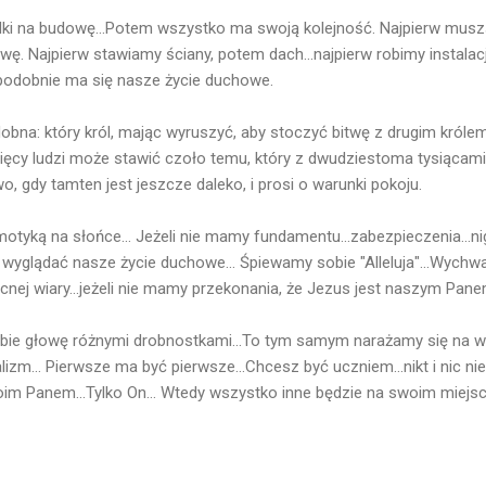
dki na budowę...Potem wszystko ma swoją kolejność. Najpierw musz
 Najpierw stawiamy ściany, potem dach...najpierw robimy instalac
..podobnie ma się nasze życie duchowe.
bna: który król, mając wyruszyć, aby stoczyć bitwę z drugim królem,
sięcy ludzi może stawić czoło temu, który z dwudziestoma tysiącam
wo, gdy tamten jest jeszcze daleko, i prosi o warunki pokoju.
 motyką na słońce... Jeżeli nie mamy fundamentu...zabezpieczenia...ni
yglądać nasze życie duchowe... Śpiewamy sobie "Alleluja"...Wychwala
cnej wiary...jeżeli nie mamy przekonania, że Jezus jest naszym Pane
obie głowę różnymi drobnostkami...To tym samym narażamy się na wi
izm... Pierwsze ma być pierwsze...Chcesz być uczniem...nikt i nic ni
im Panem...Tylko On... Wtedy wszystko inne będzie na swoim miejsc