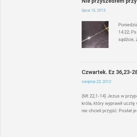
Nie przyszedłem przyn
by je po
lipca 15, 2013
bowiem ni
znana...A 
Poniedzi
14.22; Ps
sądźcie, 
przyszed
człowieka
syna lub 
jest Mnie
Czwartek. Ez 36,23-28
je. Kto w
sierpnia 23, 2012
przyjmuje
sprawied
(Mt 22,1-14) Jezus w przyp
króla, który wyprawił ucztę
nie chcieli przyjść. Posła
woły i tuczne zwierzęta pobi
swoje pole, drugi do swego k
gniewem. Posłał swe wojska