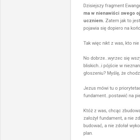
Dzisiejszy fragment Ewange
ma w nienawiści swego ojc
uczniem.
Zatem jak to jest
pojawia się dopiero na końcu
Tak więc nikt z was, kto n
No dobrze...wyrzec się wsz
bliskich...i pójście w niezn
głoszeniu? Myślę, że chodzi
Jezus mówi tu o priorytetac
fundament...postawić na pie
Któż z was, chcąc zbudować
założył fundament, a nie zd
budować, a nie zdołał wyko
plan.