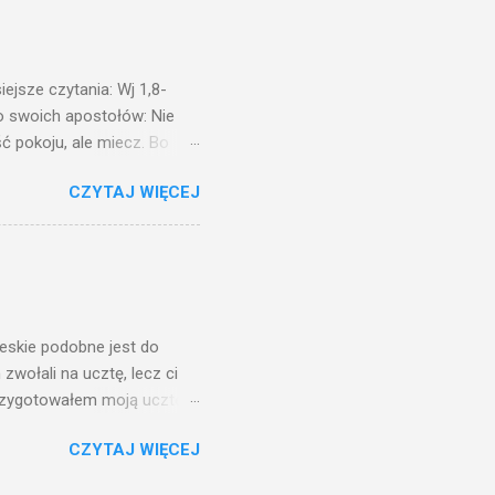
na świeczniku? Nie ma
świetle jest nam dobrze
ejsze czytania: Wj 1,8-
do swoich apostołów: Nie
ć pokoju, ale miecz. Bo
i będą nieprzyjaciółmi
CZYTAJ WIĘCEJ
st Mnie godzien. I kto kocha
rzyża, a idzie za Mną, nie
cie z mego powodu, znajdzie
tóry Mnie posłał. Kto
awiedliwego, jako
ieskie podobne jest do
zwołali na ucztę, lecz ci
przygotowałem moją ucztę:
 to i poszli: jeden na
CZYTAJ WIĘCEJ
. Na to król uniósł się
ł swoim sługom: Uczta