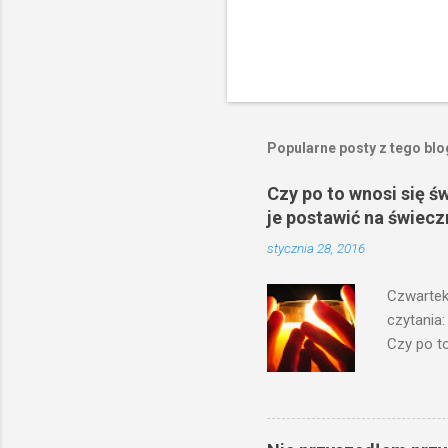
Popularne posty z tego bl
Czy po to wnosi się ś
je postawić na świecz
stycznia 28, 2016
Czwartek
czytania:
Czy po to
na świecz
niechaj s
odmierzą
ma. W dzi