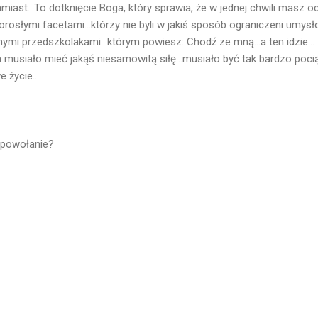
hmiast...To dotknięcie Boga, który sprawia, że w jednej chwili masz 
orosłymi facetami...którzy nie byli w jakiś sposób ograniczeni umysł
nymi przedszkolakami...którym powiesz: Chodź ze mną...a ten idzie...
usiało mieć jakąś niesamowitą siłę...musiało być tak bardzo pociąg
 życie...
 powołanie?