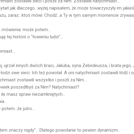
iast zostawili sieci i poszli za Nim. Zostawili natychmiast...
 pytań jak dlaczego...wyżej napisałem, że może towarzyszyły im jakie
azu, zaraz...ktoś mówi: Chodź...a Ty w tym samym momencie zrywasz s
...mówienia: może potem...
ję tej historii o "łowieniu ludzi"...
hmiast...
, ujrzał innych dwóch braci, Jakuba, syna Zebedeusza, i brata jego,
dzi swe sieci. Ich też powołał. A oni natychmiast zostawili łódź i o
tychmiast zostawili wszystko i poszli za Nim...
łowiek poszedłbyś za Nim? Natychmiast?
ile masz spraw niezamkniętych...
a...
 potem...że jutro...
otem znaczy nigdy"... Dlatego powołanie to pewien dynamizm...