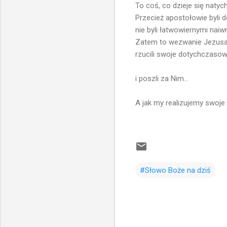
To coś, co dzieje się natyc
Przecież apostołowie byli d
nie byli łatwowiernymi naiw
Zatem to wezwanie Jezusa m
rzucili swoje dotychczasowe
i poszli za Nim...
A jak my realizujemy swoje
#Słowo Boże na dziś
K
o
m