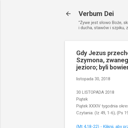
Verbum Dei
”Żywe jest słowo Boże, sk
i ducha, stawów i szpiku, 
Gdy Jezus przechod
Szymona, zwanego 
jezioro; byli bowi
listopada 30, 2018
30 LISTOPADA 2018
Piątek
Piątek XXXIV tygodnia okr
Czytania: (Iz 49, 1-6); (Ps 1
(Mt 4,18-22) - Kliknij, aby p