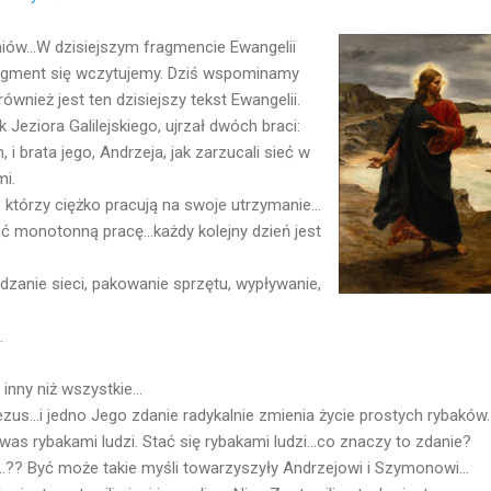
ów...W dzisiejszym fragmencie Ewangelii
ragment się wczytujemy. Dziś wspominamy
również jest ten dzisiejszy tekst Ewangelii.
Jeziora Galilejskiego, ujrzał dwóch braci:
 brata jego, Andrzeja, jak zarzucali sieć w
mi.
e, którzy ciężko pracują na swoje utrzymanie...
 monotonną pracę...każdy kolejny dzień jest
dzanie sieci, pakowanie sprzętu, wypływanie,
.
inny niż wszystkie...
us...i jedno Jego zdanie radykalnie zmienia życie prostych rybaków.
was rybakami ludzi. Stać się rybakami ludzi...co znaczy to zdanie?
"...?? Być może takie myśli towarzyszyły Andrzejowi i Szymonowi...