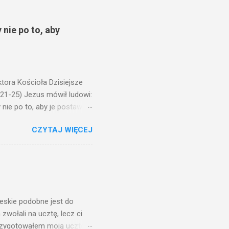
 nie po to, aby
ora Kościoła Dzisiejsze
,21-25) Jezus mówił ludowi:
nie po to, aby je postawić
o ma uszy do słuchania,
CZYTAJ WIĘCEJ
, jaką wy mierzycie,
 ma, pozbawią go i tego, co
zy po to wnosi się światło,
na świeczniku? Nie ma
świetle jest nam dobrze
ieskie podobne jest do
zwołali na ucztę, lecz ci
przygotowałem moją ucztę: