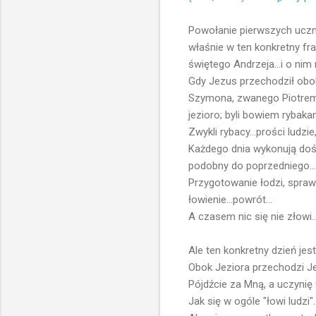
Powołanie pierwszych uczni
właśnie w ten konkretny f
świętego Andrzeja...i o nim 
Gdy Jezus przechodził obok 
Szymona, zwanego Piotrem, i
jezioro; byli bowiem rybaka
Zwykli rybacy...prości ludzi
Każdego dnia wykonują dość
podobny do poprzedniego...
Przygotowanie łodzi, spraw
łowienie...powrót...
A czasem nic się nie złowi..
Ale ten konkretny dzień jest 
Obok Jeziora przechodzi Jez
Pójdźcie za Mną, a uczynię 
Jak się w ogóle "łowi ludzi