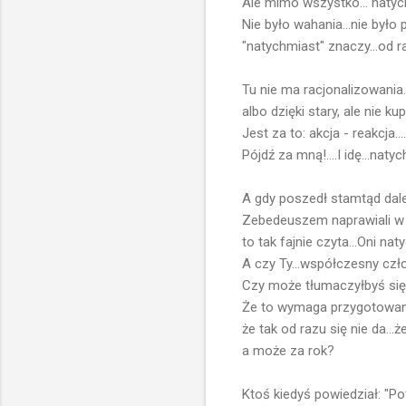
Ale mimo wszystko... natychm
Nie było wahania...nie było
"natychmiast" znaczy...od r
Tu nie ma racjonalizowania
albo dzięki stary, ale nie kupu
Jest za to: akcja - reakcja....
Pójdź za mną!....I idę...natyc
A gdy poszedł stamtąd dalej
Zebedeuszem naprawiali w ło
to tak fajnie czyta...Oni na
A czy Ty...współczesny cz
Czy może tłumaczyłbyś się 
Że to wymaga przygotowani
że tak od razu się nie da...że
a może za rok?
Ktoś kiedyś powiedział: "P