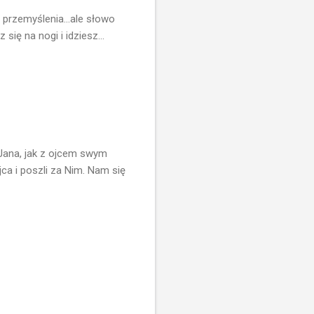
ś przemyślenia...ale słowo
ię na nogi i idziesz...
 Jana, jak z ojcem swym
jca i poszli za Nim. Nam się