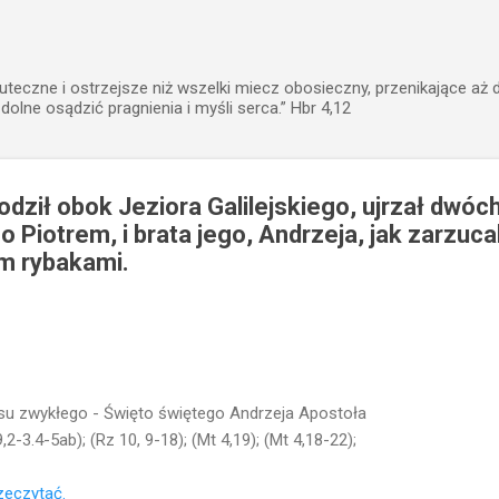
Przejdź do głównej zawartości
uteczne i ostrzejsze niż wszelki miecz obosieczny, przenikające aż 
zdolne osądzić pragnienia i myśli serca.” Hbr 4,12
ził obok Jeziora Galilejskiego, ujrzał dwóch
Piotrem, i brata jego, Andrzeja, jak zarzucal
em rybakami.
esu zwykłego - Święto świętego Andrzeja Apostoła
9,2-3.4-5ab); (Rz 10, 9-18); (Mt 4,19); (Mt 4,18-22);
rzeczytać.