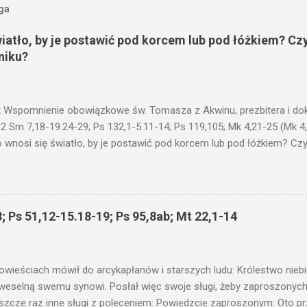
oga
wiatło, by je postawić pod korcem lub pod łóżkiem? Czy
niku?
 Wspomnienie obowiązkowe św. Tomasza z Akwinu, prezbitera i dokt
 2 Sm 7,18-19.24-29; Ps 132,1-5.11-14; Ps 119,105; Mk 4,21-25 (Mk 4
 wnosi się światło, by je postawić pod korcem lub pod łóżkiem? Czy 
niku? Nie ma bowiem nic ukrytego, co by nie miało wyjść na jaw. Kt
łucha. I mówił im: Uważajcie na to, czego słuchacie. Taką samą miarą
 wam i jeszcze wam dołożą. Bo kto ma, temu będzie dane; a kto nie
siejszym fragmencie z Ewangelii Jezus kontynuuje przypowieści.... C
; Ps 51,12-15.18-19; Ps 95,8ab; Mt 22,1-14
stawić pod korcem lub pod łóżkiem? Czy nie po to, aby je postawić 
c ukrytego, co by nie miało wyjść na jaw. Myślę, że przypowieść o 
nawet jeżeli nie jest, prawdy w niej zawarte są...że użyj...
owieściach mówił do arcykapłanów i starszych ludu: Królestwo nieb
 weselną swemu synowi. Posłał więc swoje sługi, żeby zaproszonych 
ł jeszcze raz inne sługi z poleceniem: Powiedzcie zaproszonym: Oto 