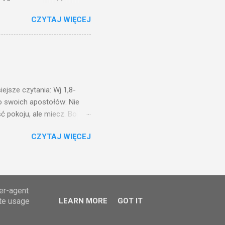
 to i poszli: jeden na
CZYTAJ WIĘCEJ
. Na to król uniósł się
ł swoim sługom: Uczta
ście na ucztę wszystkich,
obrych. I sala zapełniła się
ejsze czytania: Wj 1,8-
do swoich apostołów: Nie
ć pokoju, ale miecz. Bo
i będą nieprzyjaciółmi
CZYTAJ WIĘCEJ
st Mnie godzien. I kto kocha
rzyża, a idzie za Mną, nie
cie z mego powodu, znajdzie
tóry Mnie posłał. Kto
awiedliwego, jako
ser-agent
ate usage
LEARN MORE
GOT IT