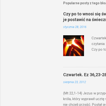
Popularne posty z tego bl
Czy po to wnosi się ś
je postawić na świecz
stycznia 28, 2016
Czwartek
czytania:
Czy po to
na świecz
niechaj s
odmierzą
ma. W dzi
Czwartek. Ez 36,23-28
by je po
sierpnia 23, 2012
bowiem ni
znana...A 
(Mt 22,1-14) Jezus w przyp
króla, który wyprawił ucztę
nie chcieli przyjść. Posła