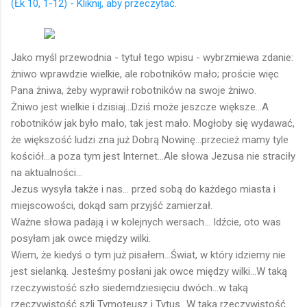
(Łk 10, 1-12) - Kliknij, aby przeczytać.
Jako myśl przewodnia - tytuł tego wpisu - wybrzmiewa zdanie:
żniwo wprawdzie wielkie, ale robotników mało; proście więc
Pana żniwa, żeby wyprawił robotników na swoje żniwo.
Żniwo jest wielkie i dzisiaj...Dziś może jeszcze większe...A
robotników jak było mało, tak jest mało. Mogłoby się wydawać,
że większość ludzi zna już Dobrą Nowinę...przecież mamy tyle
kościół...a poza tym jest Internet...Ale słowa Jezusa nie straciły
na aktualności...
Jezus wysyła także i nas... przed sobą do każdego miasta i
miejscowości, dokąd sam przyjść zamierzał.
Ważne słowa padają i w kolejnych wersach... Idźcie, oto was
posyłam jak owce między wilki.
Wiem, że kiedyś o tym już pisałem...Świat, w który idziemy nie
jest sielanką. Jesteśmy posłani jak owce między wilki...W taką
rzeczywistość szło siedemdziesięciu dwóch...w taką
rzeczywistość szli Tymoteusz i Tytus...W taką rzeczywistość