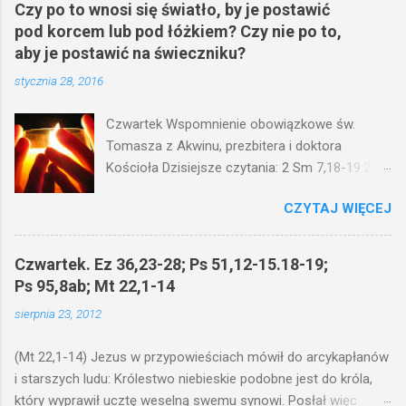
Czy po to wnosi się światło, by je postawić
pod korcem lub pod łóżkiem? Czy nie po to,
aby je postawić na świeczniku?
stycznia 28, 2016
Czwartek Wspomnienie obowiązkowe św.
Tomasza z Akwinu, prezbitera i doktora
Kościoła Dzisiejsze czytania: 2 Sm 7,18-19.24-
29; Ps 132,1-5.11-14; Ps 119,105; Mk 4,21-25
CZYTAJ WIĘCEJ
(Mk 4,21-25) Jezus mówił ludowi: Czy po to
wnosi się światło, by je postawić pod korcem
lub pod łóżkiem? Czy nie po to, aby je postawić
Czwartek. Ez 36,23-28; Ps 51,12-15.18-19;
na świeczniku? Nie ma bowiem nic ukrytego, co
Ps 95,8ab; Mt 22,1-14
by nie miało wyjść na jaw. Kto ma uszy do
sierpnia 23, 2012
słuchania, niechaj słucha. I mówił im: Uważajcie
na to, czego słuchacie. Taką samą miarą, jaką
(Mt 22,1-14) Jezus w przypowieściach mówił do arcykapłanów
wy mierzycie, odmierzą wam i jeszcze wam
i starszych ludu: Królestwo niebieskie podobne jest do króla,
dołożą. Bo kto ma, temu będzie dane; a kto nie
który wyprawił ucztę weselną swemu synowi. Posłał więc