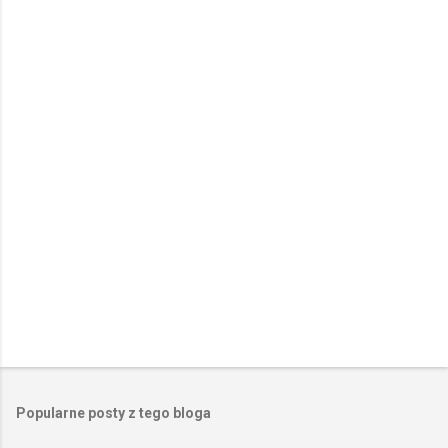
n
t
a
r
z
e
Popularne posty z tego bloga