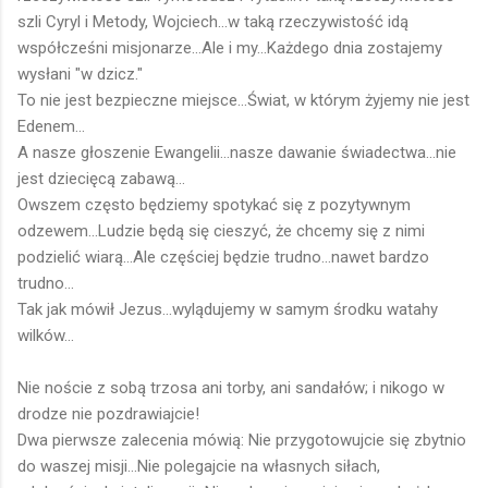
szli Cyryl i Metody, Wojciech...w taką rzeczywistość idą
współcześni misjonarze...Ale i my...Każdego dnia zostajemy
wysłani "w dzicz."
To nie jest bezpieczne miejsce...Świat, w którym żyjemy nie jest
Edenem...
A nasze głoszenie Ewangelii...nasze dawanie świadectwa...nie
jest dziecięcą zabawą...
Owszem często będziemy spotykać się z pozytywnym
odzewem...Ludzie będą się cieszyć, że chcemy się z nimi
podzielić wiarą...Ale częściej będzie trudno...nawet bardzo
trudno...
Tak jak mówił Jezus...wylądujemy w samym środku watahy
wilków...
Nie noście z sobą trzosa ani torby, ani sandałów; i nikogo w
drodze nie pozdrawiajcie!
Dwa pierwsze zalecenia mówią: Nie przygotowujcie się zbytnio
do waszej misji...Nie polegajcie na własnych siłach,