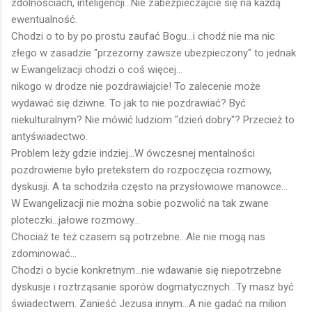
zdolnościach, inteligencji...Nie zabezpieczajcie się na każdą
ewentualność.
Chodzi o to by po prostu zaufać Bogu...i chodź nie ma nic
złego w zasadzie "przezorny zawsze ubezpieczony" to jednak
w Ewangelizacji chodzi o coś więcej...
nikogo w drodze nie pozdrawiajcie! To zalecenie może
wydawać się dziwne. To jak to nie pozdrawiać? Być
niekulturalnym? Nie mówić ludziom "dzień dobry"? Przecież to
antyświadectwo.
Problem leży gdzie indziej...W ówczesnej mentalności
pozdrowienie było pretekstem do rozpoczęcia rozmowy,
dyskusji. A ta schodziła często na przysłowiowe manowce...
W Ewangelizacji nie można sobie pozwolić na tak zwane
ploteczki...jałowe rozmowy...
Chociaż te też czasem są potrzebne...Ale nie mogą nas
zdominować...
Chodzi o bycie konkretnym...nie wdawanie się niepotrzebne
dyskusje i roztrząsanie sporów dogmatycznych...Ty masz być
świadectwem. Zanieść Jezusa innym...A nie gadać na milion