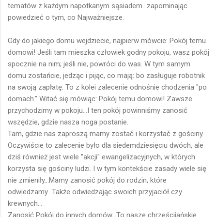
tematów z każdym napotkanym sąsiadem...zapominając
powiedzieć o tym, co Najważniejsze.
Gdy do jakiego domu wejdziecie, najpierw mówcie: Pokój temu
domowi! Jeśli tam mieszka człowiek godny pokoju, wasz pokój
spocznie na nim; jeśli nie, powróci do was. W tym samym
domu zostańcie, jedząc i pijąc, co mają: bo zasługuje robotnik
na swoją zapłatę. To z kolei zalecenie odnośnie chodzenia "po
domach." Witać się mówiąc: Pokój temu domowi! Zawsze
przychodzimy w pokoju...I ten pokój powinniśmy zanosić
wszędzie, gdzie nasza noga postanie.
Tam, gdzie nas zaproszą mamy zostać i korzystać z gościny.
Oczywiście to zalecenie było dla siedemdziesięciu dwóch, ale
dziś również jest wiele "akcji" ewangelizacyjnych, w których
korzysta się gościny ludzi. I w tym kontekście zasady wiele się
nie zmieniły...Mamy zanosić pokój do rodzin, które
odwiedzamy...Także odwiedzając swoich przyjaciół czy
krewnych...
Zanosić Pokój do innych domów...To nasze chrześcijańskie