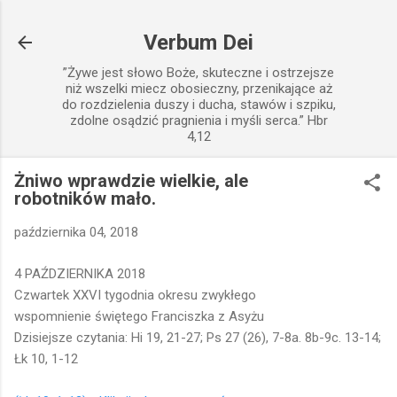
Przejdź do głównej zawartości
Verbum Dei
”Żywe jest słowo Boże, skuteczne i ostrzejsze
niż wszelki miecz obosieczny, przenikające aż
do rozdzielenia duszy i ducha, stawów i szpiku,
zdolne osądzić pragnienia i myśli serca.” Hbr
4,12
Żniwo wprawdzie wielkie, ale
robotników mało.
października 04, 2018
4 PAŹDZIERNIKA 2018
Czwartek XXVI tygodnia okresu zwykłego
wspomnienie świętego Franciszka z Asyżu
Dzisiejsze czytania: Hi 19, 21-27; Ps 27 (26), 7-8a. 8b-9c. 13-14;
Łk 10, 1-12