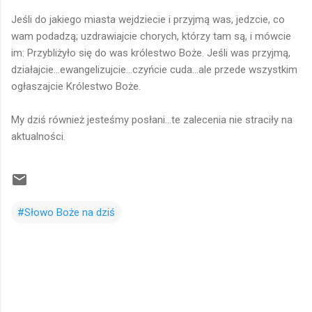
Jeśli do jakiego miasta wejdziecie i przyjmą was, jedzcie, co
wam podadzą; uzdrawiajcie chorych, którzy tam są, i mówcie
im: Przybliżyło się do was królestwo Boże. Jeśli was przyjmą,
działajcie...ewangelizujcie...czyńcie cuda...ale przede wszystkim
ogłaszajcie Królestwo Boże.
My dziś również jesteśmy posłani...te zalecenia nie straciły na
aktualności.
#Słowo Boże na dziś
K
o
m
e