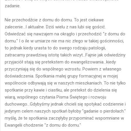
zadanie.
Nie przechodźcie z domu do domu. To jest ciekawe
zalecenie...I aktualne. Dziś wielu z nas lubi się gościć.
Odwiedzać się nawzajem na okrągło i przechodzić "z domu do
domu." I o ile w umiarze nie ma nic złego w takiej gościnności,
to jednak kiedy urasta to do swego rodzaju patologii,
zatracamy prawdziwą istotę takich wizyt...Fajnie jak odwiedziny
przyjaciół stają się pretekstem do ewangelizowania...kiedy
przyczyniają się do wspólnego wzrostu. Powiem z własnego
doświadczenia. Spotkania małej grupy formacyjnej w mojej
wspólnocie odbywają się w naszych mieszkaniach. To nie tylko
spotkanie przy kawie i ciastku, ale pretekst do dzielenia się
wiarą, wspólnego czytania Pisma Świętego i rozwoju
duchowego...Gdybyśmy jednak chcieli się spotykać codziennie i
jedynym celem naszych spotkań byłoby "gadanie o pierdołach."
myślę, że te spotkania zaczęłyby przypominać wspomniane w
Ewangelii chodzenie "z domu do domu."