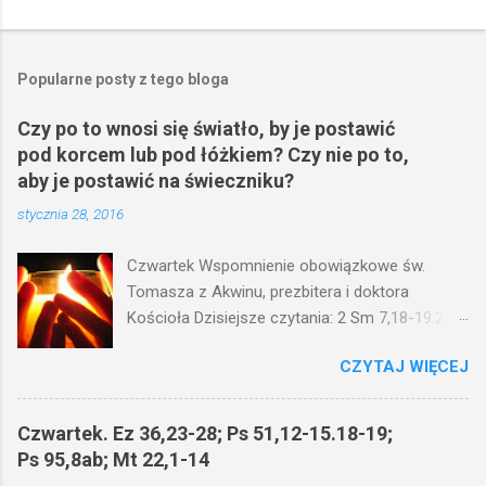
Popularne posty z tego bloga
Czy po to wnosi się światło, by je postawić
pod korcem lub pod łóżkiem? Czy nie po to,
aby je postawić na świeczniku?
stycznia 28, 2016
Czwartek Wspomnienie obowiązkowe św.
Tomasza z Akwinu, prezbitera i doktora
Kościoła Dzisiejsze czytania: 2 Sm 7,18-19.24-
29; Ps 132,1-5.11-14; Ps 119,105; Mk 4,21-25
CZYTAJ WIĘCEJ
(Mk 4,21-25) Jezus mówił ludowi: Czy po to
wnosi się światło, by je postawić pod korcem
lub pod łóżkiem? Czy nie po to, aby je postawić
Czwartek. Ez 36,23-28; Ps 51,12-15.18-19;
na świeczniku? Nie ma bowiem nic ukrytego, co
Ps 95,8ab; Mt 22,1-14
by nie miało wyjść na jaw. Kto ma uszy do