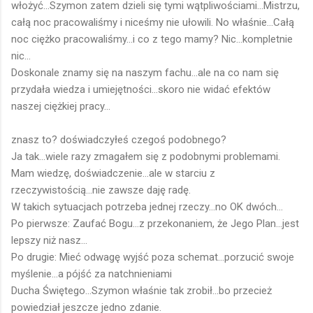
włożyć...Szymon zatem dzieli się tymi wątpliwościami...Mistrzu,
całą noc pracowaliśmy i niceśmy nie ułowili. No właśnie...Całą
noc ciężko pracowaliśmy...i co z tego mamy? Nic...kompletnie
nic...
Doskonale znamy się na naszym fachu...ale na co nam się
przydała wiedza i umiejętności...skoro nie widać efektów
naszej ciężkiej pracy...
znasz to? doświadczyłeś czegoś podobnego?
Ja tak...wiele razy zmagałem się z podobnymi problemami.
Mam wiedzę, doświadczenie...ale w starciu z
rzeczywistością...nie zawsze daję radę.
W takich sytuacjach potrzeba jednej rzeczy...no OK dwóch...
Po pierwsze: Zaufać Bogu...z przekonaniem, że Jego Plan...jest
lepszy niż nasz...
Po drugie: Mieć odwagę wyjść poza schemat...porzucić swoje
myślenie...a pójść za natchnieniami
Ducha Świętego...Szymon właśnie tak zrobił...bo przecież
powiedział jeszcze jedno zdanie.