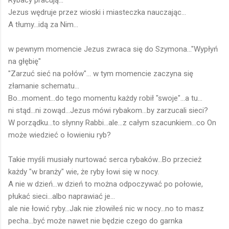
Jezus wędruje przez wioski i miasteczka nauczając...
A tłumy...idą za Nim...
w pewnym momencie Jezus zwraca się do Szymona..."Wypłyń
na głębię"
"Zarzuć sieć na połów"... w tym momencie zaczyna się
złamanie schematu...
Bo...moment...do tego momentu każdy robił "swoje"...a tu...
ni stąd...ni zowąd...Jezus mówi rybakom...by zarzucali sieci?
W porządku...to słynny Rabbi...ale...z całym szacunkiem...co On
może wiedzieć o łowieniu ryb?
Takie myśli musiały nurtować serca rybaków...Bo przecież
każdy "w branży" wie, że ryby łowi się w nocy.
A nie w dzień...w dzień to można odpoczywać po połowie,
płukać sieci...albo naprawiać je...
ale nie łowić ryby...Jak nie złowiłeś nic w nocy...no to masz
pecha...być może nawet nie będzie czego do garnka