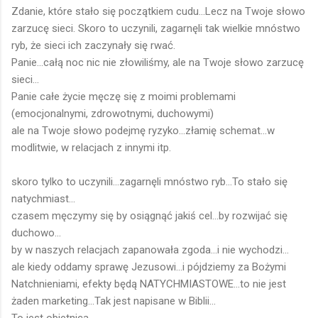
Zdanie, które stało się początkiem cudu...Lecz na Twoje słowo
zarzucę sieci. Skoro to uczynili, zagarnęli tak wielkie mnóstwo
ryb, że sieci ich zaczynały się rwać.
Panie...całą noc nic nie złowiliśmy, ale na Twoje słowo zarzucę
sieci...
Panie całe życie męczę się z moimi problemami
(emocjonalnymi, zdrowotnymi, duchowymi)
ale na Twoje słowo podejmę ryzyko...złamię schemat...w
modlitwie, w relacjach z innymi itp.
skoro tylko to uczynili...zagarnęli mnóstwo ryb...To stało się
natychmiast...
czasem męczymy się by osiągnąć jakiś cel...by rozwijać się
duchowo...
by w naszych relacjach zapanowała zgoda...i nie wychodzi...
ale kiedy oddamy sprawę Jezusowi...i pójdziemy za Bożymi
Natchnieniami, efekty będą NATYCHMIASTOWE...to nie jest
żaden marketing...Tak jest napisane w Biblii...
To jest obietnica...