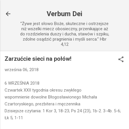
Przejdź do głównej zawartości
Verbum Dei
”Żywe jest słowo Boże, skuteczne i ostrzejsze
niż wszelki miecz obosieczny, przenikające aż
do rozdzielenia duszy i ducha, stawów i szpiku,
zdolne osądzić pragnienia i myśli serca.” Hbr
4,12
Zarzućcie sieci na połów!
września 06, 2018
6 WRZEŚNIA 2018
Czwartek XXII tygodnia okresu zwykłego
wspomnienie dowolne Błogosławionego Michała
Czartoryskiego, prezbitera i męczennika
Dzisiejsze czytania: 1 Kor 3, 18-23; Ps 24 (23), 1b-2. 3-4b. 5-6;
Łk 5, 1-11