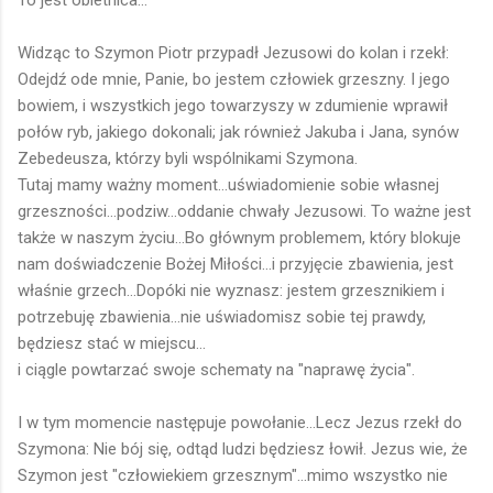
Widząc to Szymon Piotr przypadł Jezusowi do kolan i rzekł:
Odejdź ode mnie, Panie, bo jestem człowiek grzeszny. I jego
bowiem, i wszystkich jego towarzyszy w zdumienie wprawił
połów ryb, jakiego dokonali; jak również Jakuba i Jana, synów
Zebedeusza, którzy byli wspólnikami Szymona.
Tutaj mamy ważny moment...uświadomienie sobie własnej
grzeszności...podziw...oddanie chwały Jezusowi. To ważne jest
także w naszym życiu...Bo głównym problemem, który blokuje
nam doświadczenie Bożej Miłości...i przyjęcie zbawienia, jest
właśnie grzech...Dopóki nie wyznasz: jestem grzesznikiem i
potrzebuję zbawienia...nie uświadomisz sobie tej prawdy,
będziesz stać w miejscu...
i ciągle powtarzać swoje schematy na "naprawę życia".
I w tym momencie następuje powołanie...Lecz Jezus rzekł do
Szymona: Nie bój się, odtąd ludzi będziesz łowił. Jezus wie, że
Szymon jest "człowiekiem grzesznym"...mimo wszystko nie