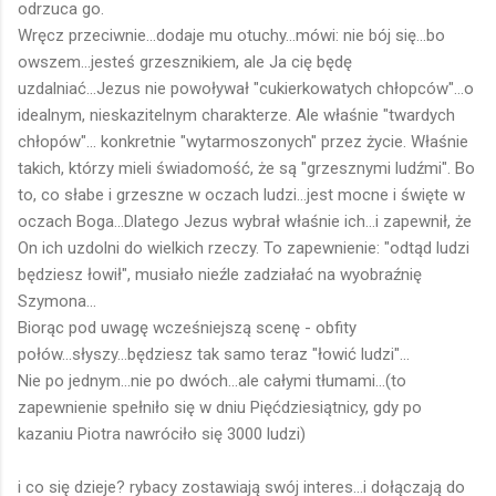
odrzuca go.
Wręcz przeciwnie...dodaje mu otuchy...mówi: nie bój się...bo
owszem...jesteś grzesznikiem, ale Ja cię będę
uzdalniać...Jezus nie powoływał "cukierkowatych chłopców"...o
idealnym, nieskazitelnym charakterze. Ale właśnie "twardych
chłopów"... konkretnie "wytarmoszonych" przez życie. Właśnie
takich, którzy mieli świadomość, że są "grzesznymi ludźmi". Bo
to, co słabe i grzeszne w oczach ludzi...jest mocne i święte w
oczach Boga...Dlatego Jezus wybrał właśnie ich...i zapewnił, że
On ich uzdolni do wielkich rzeczy. To zapewnienie: "odtąd ludzi
będziesz łowił", musiało nieźle zadziałać na wyobraźnię
Szymona...
Biorąc pod uwagę wcześniejszą scenę - obfity
połów...słyszy...będziesz tak samo teraz "łowić ludzi"...
Nie po jednym...nie po dwóch...ale całymi tłumami...(to
zapewnienie spełniło się w dniu Pięćdziesiątnicy, gdy po
kazaniu Piotra nawróciło się 3000 ludzi)
i co się dzieje? rybacy zostawiają swój interes...i dołączają do