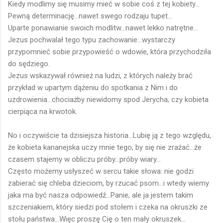
Kiedy modlimy się musimy mieć w sobie coś z tej kobiety...
Pewną determinację...nawet swego rodzaju tupet...
Uparte ponawianie swoich modlitw...nawet lekko natrętne...
Jezus pochwalał tego typu zachowanie...wystarczy
przypomnieć sobie przypowieść o wdowie, która przychodziła
do sędziego.
Jezus wskazywał również na ludzi, z których należy brać
przykład w upartym dążeniu do spotkania z Nim i do
uzdrowienia...chociażby niewidomy spod Jerycha, czy kobieta
cierpiąca na krwotok.
No i oczywiście ta dzisiejsza historia...Lubię ją z tego względu,
że kobieta kananejska uczy mnie tego, by się nie zrażać...że
czasem stajemy w obliczu próby...próby wiary...
Często możemy usłyszeć w sercu takie słowa: nie godzi
zabierać się chleba dzieciom, by rzucać psom...i wtedy wiemy
jaka ma być nasza odpowiedź...Panie, ale ja jestem takim
szczeniakiem, który siedzi pod stołem i czeka na okruszki ze
stołu państwa...Więc proszę Cię o ten mały okruszek...