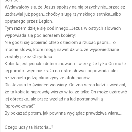
Wydawałoby się, że Jezus spojrzy na nią przychylnie...przecież
uzdrawiał już pogan...choćby sługę rzymskiego setnika...albo
opętanego przez Legion.
Tym razem dzieje się coś innego...Jezus w ostrych słowach
wypowiada się pod adresem kobiety:
Nie godzi się odbierać chleb dzieciom a rzucać psom...To
mocne słowa, które mogą nawet dziwić, że wypowiedziane
zostały przez Chrystusa...
Kobieta jest jednak zdeterminowana....wierzy, że tylko On może
jej pomóc...więc nie zraża na ostre słowa i odpowiada: ale i
szczenięta jedzą okruszyny ze stołu panów...
Dla Jezusa to świadectwo wiary...On zna serca ludzi...i wiedział,
że ta kobieta naprawdę wierzy w to, że tylko On może uzdrowić
jej córeczkę...ale przez wzgląd na lud postanowił ją
"sprowokować"
By pokazać potem, jak powinna wyglądać prawdziwa wiara....
Czego uczy ta historia...?