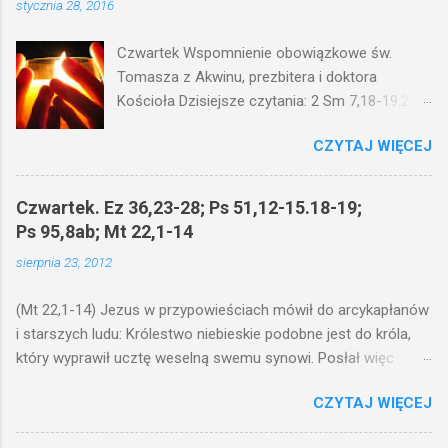
stycznia 28, 2016
Czwartek Wspomnienie obowiązkowe św.
Tomasza z Akwinu, prezbitera i doktora
Kościoła Dzisiejsze czytania: 2 Sm 7,18-19.24-
29; Ps 132,1-5.11-14; Ps 119,105; Mk 4,21-25
CZYTAJ WIĘCEJ
(Mk 4,21-25) Jezus mówił ludowi: Czy po to
wnosi się światło, by je postawić pod korcem
lub pod łóżkiem? Czy nie po to, aby je postawić
Czwartek. Ez 36,23-28; Ps 51,12-15.18-19;
na świeczniku? Nie ma bowiem nic ukrytego, co
Ps 95,8ab; Mt 22,1-14
by nie miało wyjść na jaw. Kto ma uszy do
sierpnia 23, 2012
słuchania, niechaj słucha. I mówił im: Uważajcie
na to, czego słuchacie. Taką samą miarą, jaką
(Mt 22,1-14) Jezus w przypowieściach mówił do arcykapłanów
wy mierzycie, odmierzą wam i jeszcze wam
i starszych ludu: Królestwo niebieskie podobne jest do króla,
dołożą. Bo kto ma, temu będzie dane; a kto nie
który wyprawił ucztę weselną swemu synowi. Posłał więc
ma, pozbawią go i tego, co ma. W dzisiejszym
swoje sługi, żeby zaproszonych zwołali na ucztę, lecz ci nie
fragmencie z Ewangelii Jezus kontynuuje
CZYTAJ WIĘCEJ
chcieli przyjść. Posłał jeszcze raz inne sługi z poleceniem:
przypowieści.... Czy po to wnosi się światło, by
Powiedzcie zaproszonym: Oto przygotowałem moją ucztę:
je postawić pod korcem lub pod łóżkiem? Czy