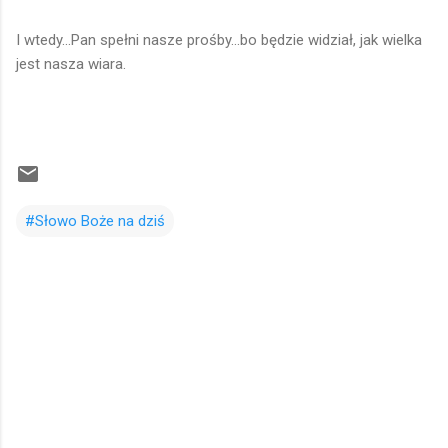
I wtedy...Pan spełni nasze prośby...bo będzie widział, jak wielka
jest nasza wiara.
#Słowo Boże na dziś
K
o
m
e
n
t
a