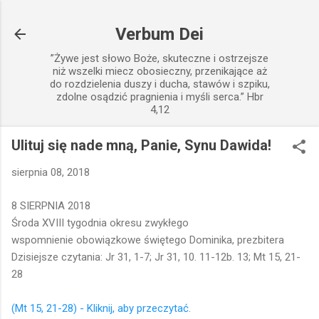
Przejdź do głównej zawartości
Verbum Dei
”Żywe jest słowo Boże, skuteczne i ostrzejsze
niż wszelki miecz obosieczny, przenikające aż
do rozdzielenia duszy i ducha, stawów i szpiku,
zdolne osądzić pragnienia i myśli serca.” Hbr
4,12
Ulituj się nade mną, Panie, Synu Dawida!
sierpnia 08, 2018
8 SIERPNIA 2018
Środa XVIII tygodnia okresu zwykłego
wspomnienie obowiązkowe świętego Dominika, prezbitera
Dzisiejsze czytania: Jr 31, 1-7; Jr 31, 10. 11-12b. 13; Mt 15, 21-
28
(Mt 15, 21-28) - Kliknij, aby przeczytać.