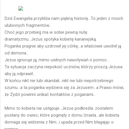
Dziś Ewangelia przybliża nam piękną historię...To jeden z moich
ulubionych fragmentów...
Choć jego przebieg ma w sobie pewną nutę
dramatyzmu...Jezus spotyka kobietę kananejską.
Poganka pragnie aby uzdrowił jej córkę...a właściwie uwolnił ją
od demona...
Jezus ignoruje ją, mimo usilnych nawoływań o pomoc...
Ta sytuacja zaczyna niepokoić uczniów, którzy proszą Jezusa
aby ją odprawił...
W końcu nikt nie lubi skandali...nikt nie lubi niepotrzebnego
szumu...a ta poganka wydziera się za Jezusem...a Prawo mówi,
że Żydzi powinni unikać kontaktów z poganami...
Mimo to kobieta nie ustępuje...Jezus podkreśla: zostałem
posłany do owiec, które poginęły z domu Izraela...ale kobieta
domaga się widzenia z Nim...i upada przed Nim błagając o
pomoc...