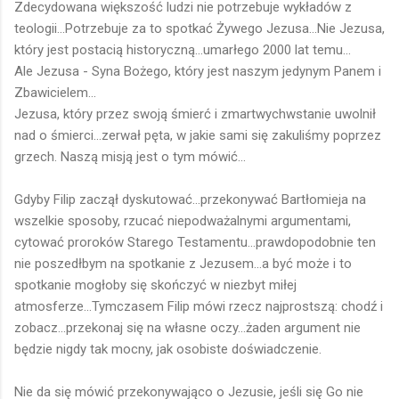
Zdecydowana większość ludzi nie potrzebuje wykładów z
teologii...Potrzebuje za to spotkać Żywego Jezusa...Nie Jezusa,
który jest postacią historyczną...umarłego 2000 lat temu...
Ale Jezusa - Syna Bożego, który jest naszym jedynym Panem i
Zbawicielem...
Jezusa, który przez swoją śmierć i zmartwychwstanie uwolnił
nad o śmierci...zerwał pęta, w jakie sami się zakuliśmy poprzez
grzech. Naszą misją jest o tym mówić...
Gdyby Filip zaczął dyskutować...przekonywać Bartłomieja na
wszelkie sposoby, rzucać niepodważalnymi argumentami,
cytować proroków Starego Testamentu...prawdopodobnie ten
nie poszedłbym na spotkanie z Jezusem...a być może i to
spotkanie mogłoby się skończyć w niezbyt miłej
atmosferze...Tymczasem Filip mówi rzecz najprostszą: chodź i
zobacz...przekonaj się na własne oczy...żaden argument nie
będzie nigdy tak mocny, jak osobiste doświadczenie.
Nie da się mówić przekonywająco o Jezusie, jeśli się Go nie