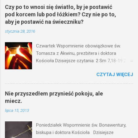
Czy po to wnosi się światło, by je postawić
pod korcem lub pod łóżkiem? Czy nie po to,
aby je postawić na świeczniku?
stycznia 28, 2016
Czwartek Wspomnienie obowiązkowe św.
Tomasza z Akwinu, prezbitera i doktora
Kościoła Dzisiejsze czytania: 2 Sm 7,18-19.24-
29; Ps 132,1-5.11-14; Ps 119,105; Mk 4,21-25
CZYTAJ WIĘCEJ
(Mk 4,21-25) Jezus mówił ludowi: Czy po to
wnosi się światło, by je postawić pod korcem
lub pod łóżkiem? Czy nie po to, aby je postawić
Nie przyszedłem przynieść pokoju, ale
na świeczniku? Nie ma bowiem nic ukrytego, co
miecz.
by nie miało wyjść na jaw. Kto ma uszy do
lipca 15, 2013
słuchania, niechaj słucha. I mówił im: Uważajcie
na to, czego słuchacie. Taką samą miarą, jaką
Poniedziałek Wspomnienie św. Bonawentury,
wy mierzycie, odmierzą wam i jeszcze wam
biskupa i doktora Kościoła Dzisiejsze
dołożą. Bo kto ma, temu będzie dane; a kto nie