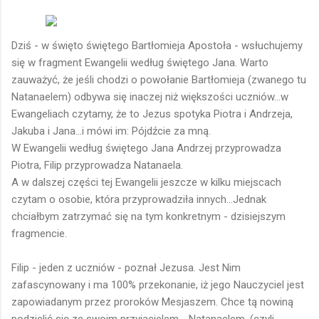
Dziś - w święto świętego Bartłomieja Apostoła - wsłuchujemy
się w fragment Ewangelii według świętego Jana. Warto
zauważyć, że jeśli chodzi o powołanie Bartłomieja (zwanego tu
Natanaelem) odbywa się inaczej niż większości uczniów...w
Ewangeliach czytamy, że to Jezus spotyka Piotra i Andrzeja,
Jakuba i Jana...i mówi im: Pójdźcie za mną.
W Ewangelii według świętego Jana Andrzej przyprowadza
Piotra, Filip przyprowadza Natanaela.
A w dalszej części tej Ewangelii jeszcze w kilku miejscach
czytam o osobie, która przyprowadziła innych...Jednak
chciałbym zatrzymać się na tym konkretnym - dzisiejszym
fragmencie.
Filip - jeden z uczniów - poznał Jezusa. Jest Nim
zafascynowany i ma 100% przekonanie, iż jego Nauczyciel jest
zapowiadanym przez proroków Mesjaszem. Chce tą nowiną
podzielić się ze swoim przyjacielem - Natanaelem. (czyli