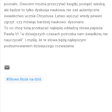
poznało...Owszem można przeczytać książki, posiąść wiedzę,
ale będzie to tylko dyskusja naukowa, nie zaś autentyczne
świadectwo ucznia Chrystusa. Łatwo wyczuć wtedy pewien
zgrzyt...czy mówiąc bardziej naukowo: dysonans.
To co chcę tutaj przekazać najlepiej oddadzą słowa papieża
Pawła VI: "w dzisiejszych czasach potrzeba nam świadków, nie
nauczycieli". I myślę, że te słowa będą najlepszym
podsumowaniem dzisiejszego rozważania.
#Słowo Boże na dziś
K
o
m