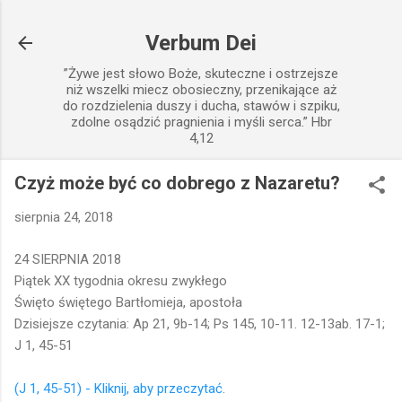
Przejdź do głównej zawartości
Verbum Dei
”Żywe jest słowo Boże, skuteczne i ostrzejsze
niż wszelki miecz obosieczny, przenikające aż
do rozdzielenia duszy i ducha, stawów i szpiku,
zdolne osądzić pragnienia i myśli serca.” Hbr
4,12
Czyż może być co dobrego z Nazaretu?
sierpnia 24, 2018
24 SIERPNIA 2018
Piątek XX tygodnia okresu zwykłego
Święto świętego Bartłomieja, apostoła
Dzisiejsze czytania: Ap 21, 9b-14; Ps 145, 10-11. 12-13ab. 17-1;
J 1, 45-51
(J 1, 45-51) - Kliknij, aby przeczytać.