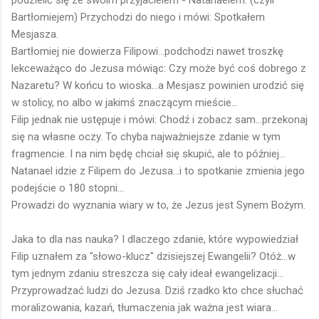
Bartłomiejem) Przychodzi do niego i mówi: Spotkałem
Mesjasza.
Bartłomiej nie dowierza Filipowi...podchodzi nawet troszkę
lekceważąco do Jezusa mówiąc: Czy może być coś dobrego z
Nazaretu? W końcu to wioska...a Mesjasz powinien urodzić się
w stolicy, no albo w jakimś znaczącym mieście...
Filip jednak nie ustępuje i mówi: Chodź i zobacz sam...przekonaj
się na własne oczy. To chyba najważniejsze zdanie w tym
fragmencie. I na nim będę chciał się skupić, ale to później...
Natanael idzie z Filipem do Jezusa...i to spotkanie zmienia jego
podejście o 180 stopni...
Prowadzi do wyznania wiary w to, że Jezus jest Synem Bożym.
Jaka to dla nas nauka? I dlaczego zdanie, które wypowiedział
Filip uznałem za "słowo-klucz" dzisiejszej Ewangelii? Otóż...w
tym jednym zdaniu streszcza się cały ideał ewangelizacji...
Przyprowadzać ludzi do Jezusa. Dziś rzadko kto chce słuchać
moralizowania, kazań, tłumaczenia jak ważna jest wiara...