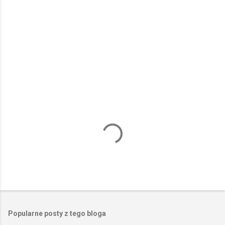
e
n
t
a
r
z
e
Popularne posty z tego bloga