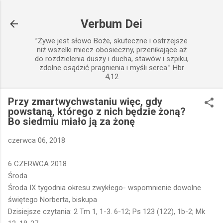
Przejdź do głównej zawartości
Verbum Dei
”Żywe jest słowo Boże, skuteczne i ostrzejsze
niż wszelki miecz obosieczny, przenikające aż
do rozdzielenia duszy i ducha, stawów i szpiku,
zdolne osądzić pragnienia i myśli serca.” Hbr
4,12
Przy zmartwychwstaniu więc, gdy
powstaną, którego z nich będzie żoną?
Bo siedmiu miało ją za żonę
czerwca 06, 2018
6 CZERWCA 2018
Środa
Środa IX tygodnia okresu zwykłego- wspomnienie dowolne
świętego Norberta, biskupa
Dzisiejsze czytania: 2 Tm 1, 1-3. 6-12; Ps 123 (122), 1b-2; Mk