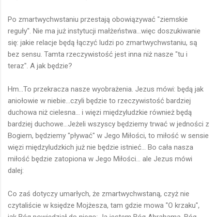
Po zmartwychwstaniu przestają obowiązywać "ziemskie
reguły". Nie ma już instytucji małżeństwa...więc doszukiwanie
się: jakie relacje będą łączyć ludzi po zmartwychwstaniu, są
bez sensu. Tamta rzeczywistość jest inna niż nasze "tu i
teraz". A jak będzie?
Hm...To przekracza nasze wyobrażenia. Jezus mówi: będą jak
aniołowie w niebie...czyli będzie to rzeczywistość bardziej
duchowa niż cielesna... i więzi międzyludzkie również będą
bardziej duchowe...Jeżeli wszyscy będziemy trwać w jedności z
Bogiem, będziemy "pływać" w Jego Miłości, to miłość w sensie
więzi międzyludzkich już nie będzie istnieć... Bo cała nasza
miłość będzie zatopiona w Jego Miłości... ale Jezus mówi
dalej:
Co zaś dotyczy umarłych, że zmartwychwstaną, czyż nie
czytaliście w księdze Mojżesza, tam gdzie mowa "O krzaku",
jak Bóg powiedział do niego: Ja jestem Bóg Abrahama, Bóg