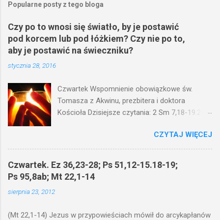
Popularne posty z tego bloga
Czy po to wnosi się światło, by je postawić
pod korcem lub pod łóżkiem? Czy nie po to,
aby je postawić na świeczniku?
stycznia 28, 2016
Czwartek Wspomnienie obowiązkowe św.
Tomasza z Akwinu, prezbitera i doktora
Kościoła Dzisiejsze czytania: 2 Sm 7,18-19.24-
29; Ps 132,1-5.11-14; Ps 119,105; Mk 4,21-25
CZYTAJ WIĘCEJ
(Mk 4,21-25) Jezus mówił ludowi: Czy po to
wnosi się światło, by je postawić pod korcem
lub pod łóżkiem? Czy nie po to, aby je postawić
Czwartek. Ez 36,23-28; Ps 51,12-15.18-19;
na świeczniku? Nie ma bowiem nic ukrytego, co
Ps 95,8ab; Mt 22,1-14
by nie miało wyjść na jaw. Kto ma uszy do
sierpnia 23, 2012
słuchania, niechaj słucha. I mówił im: Uważajcie
na to, czego słuchacie. Taką samą miarą, jaką
(Mt 22,1-14) Jezus w przypowieściach mówił do arcykapłanów
wy mierzycie, odmierzą wam i jeszcze wam