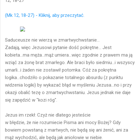
12, 18-27
(Mk 12, 18-27) - Kliknij, aby przeczytać.
Saduceusze nie wierzą w zmartwychwstanie...
Zadają, więc Jezusowi pytanie dość pokrętne... Jest
kobieta...ma męża...mąż umiera...więc zgodnie z prawem ma ją
wziąć za żonę brat zmarłego. Ale braci było siedmiu...i wszyscy
umarli...i żaden nie zostawił potomka. Cóż za pokrętna
logika...chodziło o pokazanie totalnego absurdu (z punktu
widzenia logiki) by wykazać błąd w myśleniu Jezusa...no i przy
okazji obalić tezę o zmartwychwstaniu. Jezus jednak nie daje
się zapędzić w "kozi róg".
Jezus im rzekł: Czyż nie dlatego jesteście
w błędzie, że nie rozumiecie Pisma ani mocy Bożej? Gdy
bowiem powstaną z martwych, nie będą się ani żenić, ani za
mąż wychodzić, ale będą jak aniołowie w niebie.