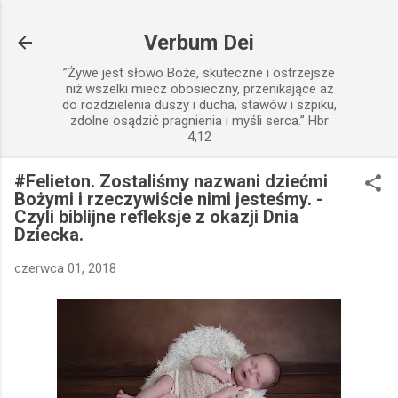
Przejdź do głównej zawartości
Verbum Dei
”Żywe jest słowo Boże, skuteczne i ostrzejsze
niż wszelki miecz obosieczny, przenikające aż
do rozdzielenia duszy i ducha, stawów i szpiku,
zdolne osądzić pragnienia i myśli serca.” Hbr
4,12
#Felieton. Zostaliśmy nazwani dziećmi
Bożymi i rzeczywiście nimi jesteśmy. -
Czyli biblijne refleksje z okazji Dnia
Dziecka.
czerwca 01, 2018