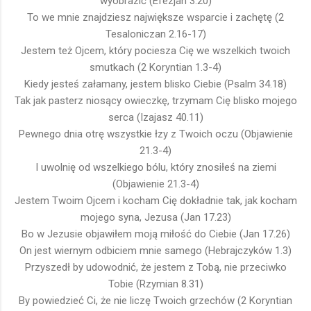
wyobrazić (Efezjan 3.20)
To we mnie znajdziesz największe wsparcie i zachętę (2
Tesaloniczan 2.16-17)
Jestem też Ojcem, który pociesza Cię we wszelkich twoich
smutkach (2 Koryntian 1.3-4)
Kiedy jesteś załamany, jestem blisko Ciebie (Psalm 34.18)
Tak jak pasterz niosący owieczkę, trzymam Cię blisko mojego
serca (Izajasz 40.11)
Pewnego dnia otrę wszystkie łzy z Twoich oczu (Objawienie
21.3-4)
I uwolnię od wszelkiego bólu, który znosiłeś na ziemi
(Objawienie 21.3-4)
Jestem Twoim Ojcem i kocham Cię dokładnie tak, jak kocham
mojego syna, Jezusa (Jan 17.23)
Bo w Jezusie objawiłem moją miłość do Ciebie (Jan 17.26)
On jest wiernym odbiciem mnie samego (Hebrajczyków 1.3)
Przyszedł by udowodnić, że jestem z Tobą, nie przeciwko
Tobie (Rzymian 8.31)
By powiedzieć Ci, że nie liczę Twoich grzechów (2 Koryntian