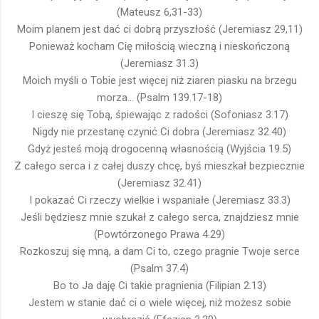
(Mateusz 6,31-33)
Moim planem jest dać ci dobrą przyszłość (Jeremiasz 29,11)
Ponieważ kocham Cię miłością wieczną i nieskończoną
(Jeremiasz 31.3)
Moich myśli o Tobie jest więcej niż ziaren piasku na brzegu
morza... (Psalm 139.17-18)
I cieszę się Tobą, śpiewając z radości (Sofoniasz 3.17)
Nigdy nie przestanę czynić Ci dobra (Jeremiasz 32.40)
Gdyż jesteś moją drogocenną własnością (Wyjścia 19.5)
Z całego serca i z całej duszy chcę, byś mieszkał bezpiecznie
(Jeremiasz 32.41)
I pokazać Ci rzeczy wielkie i wspaniałe (Jeremiasz 33.3)
Jeśli będziesz mnie szukał z całego serca, znajdziesz mnie
(Powtórzonego Prawa 4.29)
Rozkoszuj się mną, a dam Ci to, czego pragnie Twoje serce
(Psalm 37.4)
Bo to Ja daję Ci takie pragnienia (Filipian 2.13)
Jestem w stanie dać ci o wiele więcej, niż możesz sobie