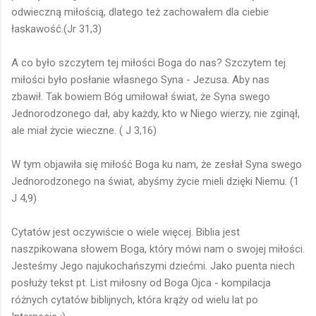
odwieczną miłością, dlatego też zachowałem dla ciebie
łaskawość.(Jr 31,3)
A co było szczytem tej miłości Boga do nas? Szczytem tej
miłości było posłanie własnego Syna - Jezusa. Aby nas
zbawił. Tak bowiem Bóg umiłował świat, że Syna swego
Jednorodzonego dał, aby każdy, kto w Niego wierzy, nie zginął,
ale miał życie wieczne. ( J 3,16)
W tym objawiła się miłość Boga ku nam, że zesłał Syna swego
Jednorodzonego na świat, abyśmy życie mieli dzięki Niemu. (1
J 4,9)
Cytatów jest oczywiście o wiele więcej. Biblia jest
naszpikowana słowem Boga, który mówi nam o swojej miłości.
Jesteśmy Jego najukochańszymi dziećmi. Jako puenta niech
posłuży tekst pt. List miłosny od Boga Ojca - kompilacja
różnych cytatów biblijnych, która krąży od wielu lat po