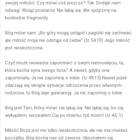
swojej miłości. Czy mówi coś jeszcze? Tak. Dodaje nam
odwagi. Wciąż powtarza: Nie lękaj się. Ale spójrzmy na
konkretne fragmenty.
Bóg mówi nam: „Bo góry mogą ustąpić i pagórki się zachwiać,
ale miłość moja nie odstąpi od ciebie” (Iz 54,10) Jego miłość
jest nieskończona.
Czyż może niewiasta zapomnieć o swym niemowlęciu, ta,
która kocha syna swego łona? A nawet, gdyby ona
zapomniała, Ja nie zapomnę o tobie. (Iz 49,15) Nawet jeżeli
zdarzają się skrajne sytuacje odrzucenia przez własnych
rodziców, to Bóg daje gwarancję: Ja nie zapomnę o tobie.
Bóg jest Tym, który mówi: nie lękaj się. Nie lękaj się, bo cię
wykupiłem, wezwałem Cię po imieniu: tyś moim! (Iz 43, 1)
Miłość Boża jest nie tylko nieskończona, ale nie ma również
początku. Bóg kocha nas od zawsze: Ukochałem cię