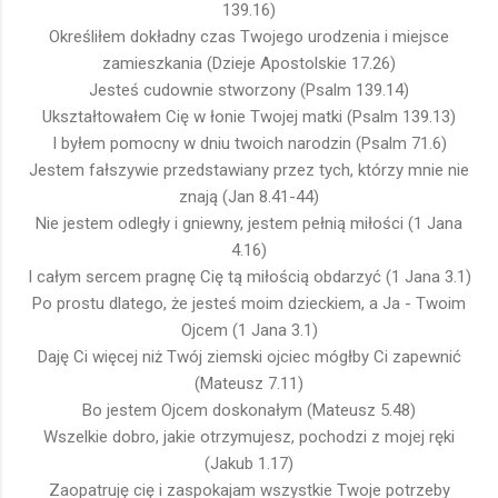
139.16)
Określiłem dokładny czas Twojego urodzenia i miejsce
zamieszkania (Dzieje Apostolskie 17.26)
Jesteś cudownie stworzony (Psalm 139.14)
Ukształtowałem Cię w łonie Twojej matki (Psalm 139.13)
I byłem pomocny w dniu twoich narodzin (Psalm 71.6)
Jestem fałszywie przedstawiany przez tych, którzy mnie nie
znają (Jan 8.41-44)
Nie jestem odległy i gniewny, jestem pełnią miłości (1 Jana
4.16)
I całym sercem pragnę Cię tą miłością obdarzyć (1 Jana 3.1)
Po prostu dlatego, że jesteś moim dzieckiem, a Ja - Twoim
Ojcem (1 Jana 3.1)
Daję Ci więcej niż Twój ziemski ojciec mógłby Ci zapewnić
(Mateusz 7.11)
Bo jestem Ojcem doskonałym (Mateusz 5.48)
Wszelkie dobro, jakie otrzymujesz, pochodzi z mojej ręki
(Jakub 1.17)
Zaopatruję cię i zaspokajam wszystkie Twoje potrzeby