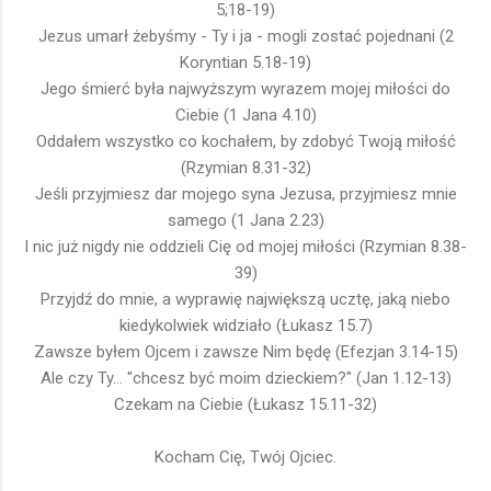
5;18-19)
Jezus umarł żebyśmy - Ty i ja - mogli zostać pojednani (2
Koryntian 5.18-19)
Jego śmierć była najwyższym wyrazem mojej miłości do
Ciebie (1 Jana 4.10)
Oddałem wszystko co kochałem, by zdobyć Twoją miłość
(Rzymian 8.31-32)
Jeśli przyjmiesz dar mojego syna Jezusa, przyjmiesz mnie
samego (1 Jana 2.23)
I nic już nigdy nie oddzieli Cię od mojej miłości (Rzymian 8.38-
39)
Przyjdź do mnie, a wyprawię największą ucztę, jaką niebo
kiedykolwiek widziało (Łukasz 15.7)
Zawsze byłem Ojcem i zawsze Nim będę (Efezjan 3.14-15)
Ale czy Ty… "chcesz być moim dzieckiem?" (Jan 1.12-13)
Czekam na Ciebie (Łukasz 15.11-32)
Kocham Cię, Twój Ojciec.