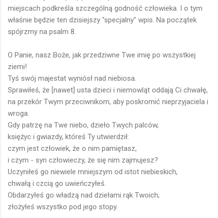
miejscach podkreśla szczególną godność człowieka. I o tym
właśnie będzie ten dzisiejszy "specjalny" wpis. Na początek
spójrzmy na psalm 8.
O Panie, nasz Boże, jak przedziwne Twe imię po wszystkiej
ziemi!
Tyś swój majestat wyniósł nad niebiosa.
Sprawiłeś, że [nawet] usta dzieci i niemowląt oddają Ci chwałę,
na przekór Twym przeciwnikom, aby poskromić nieprzyjaciela i
wroga.
Gdy patrzę na Twe niebo, dzieło Twych palców,
księżyc i gwiazdy, któreś Ty utwierdził:
czym jest człowiek, że o nim pamiętasz,
i czym - syn człowieczy, że się nim zajmujesz?
Uczyniłeś go niewiele mniejszym od istot niebieskich,
chwałą i czcią go uwieńczyłeś.
Obdarzyłeś go władzą nad dziełami rąk Twoich;
złożyłeś wszystko pod jego stopy.