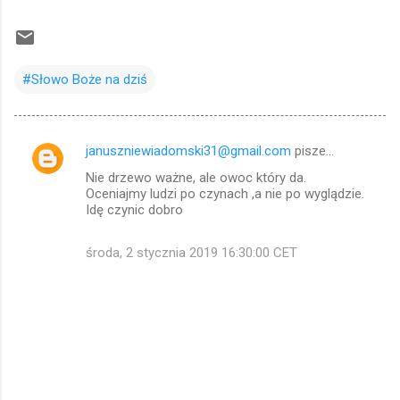
#Słowo Boże na dziś
januszniewiadomski31@gmail.com
pisze…
K
Nie drzewo ważne, ale owoc który da.
o
Oceniajmy ludzi po czynach ,a nie po wyglądzie.
m
Idę czynic dobro
e
środa, 2 stycznia 2019 16:30:00 CET
n
t
a
r
z
e