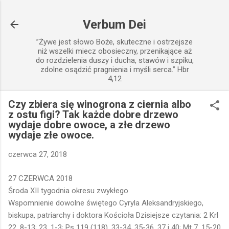
Przejdź do głównej zawartości
Verbum Dei
”Żywe jest słowo Boże, skuteczne i ostrzejsze
niż wszelki miecz obosieczny, przenikające aż
do rozdzielenia duszy i ducha, stawów i szpiku,
zdolne osądzić pragnienia i myśli serca.” Hbr
4,12
Czy zbiera się winogrona z ciernia albo
z ostu figi? Tak każde dobre drzewo
wydaje dobre owoce, a złe drzewo
wydaje złe owoce.
czerwca 27, 2018
27 CZERWCA 2018
Środa XII tygodnia okresu zwykłego
Wspomnienie dowolne świętego Cyryla Aleksandryjskiego,
biskupa, patriarchy i doktora Kościoła Dzisiejsze czytania: 2 Krl
22, 8-13; 23, 1-3; Ps 119 (118), 33-34. 35-36. 37 i 40; Mt 7, 15-20