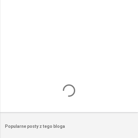
P
r
z
e
Popularne posty z tego bloga
ś
l