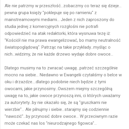
Ale nie patrzmy w przeszłość...zobaczmy co teraz się dzieje...
pewna grupa księży "poklepuje się po ramieniu" z
mainstreamowymi mediami... Jeden z nich zaproszony do
studia jednej z komercyjnych rozgłośni nie potrafi
odpowiedzieć na atak redaktorki, która wysnuwa tezę iż:
"Kościół nie ma prawa ewangelizować, bo mamy neutralność
światopoglądową". Patrząc na takie przykłady...myśląc o
nich...widzimy, że nie każde drzewo wydaje dobre owoce...
Dlatego musimy na to zwracać uwagę...patrzeć szczególnie
mocno na siebie... Niedawno w Ewangelii czytaliśmy o belce w
oku i drzazdze....dlatego podobnie niech będzie z tymi
owocami, jakie przynosimy...Owszem miejmy szczególną
uwagę na to, jakie owoce przynoszą inni, ci których uważamy
za autorytety...by nie okazało się, że są "gruszkami nie
wierzbie"... Ale pilnujmy i siebie...starajmy się codziennie
"nawozić"...by przynosić dobre owoce... W przeciwnym razie
może czekać nas los "nieurodzajnego figowca"...