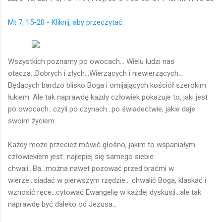
Mt 7, 15-20 - Kliknij, aby przeczytać.
Wszystkich poznamy po owocach... Wielu ludzi nas
otacza...Dobrych i złych...Wierzących i niewierzących...
Będących bardzo blisko Boga i omijających kościół szerokim
łukiem. Ale tak naprawdę każdy człowiek pokazuje to, jaki jest
po owocach...czyli po czynach...po świadectwie, jakie daje
swoim życiem.
Każdy może przecież mówić głośno, jakim to wspaniałym
człowiekiem jest...najlepiej się samego siebie
chwali...Ba...można nawet pozować przed braćmi w
wierze...siadać w pierwszym rzędzie... chwalić Boga, klaskać i
wznosić ręce...cytować Ewangelię w każdej dyskusji...ale tak
naprawdę być daleko od Jezusa...