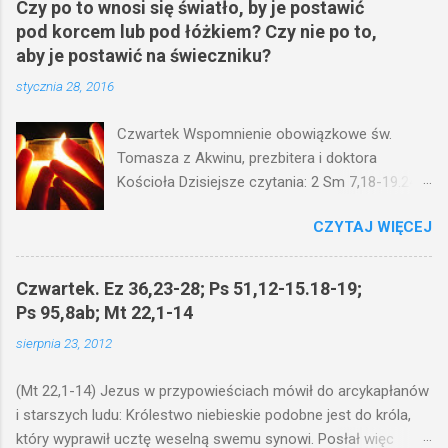
Czy po to wnosi się światło, by je postawić
i
pod korcem lub pod łóżkiem? Czy nie po to,
j
k
aby je postawić na świeczniku?
o
stycznia 28, 2016
m
e
n
Czwartek Wspomnienie obowiązkowe św.
t
Tomasza z Akwinu, prezbitera i doktora
a
r
Kościoła Dzisiejsze czytania: 2 Sm 7,18-19.24-
z
29; Ps 132,1-5.11-14; Ps 119,105; Mk 4,21-25
CZYTAJ WIĘCEJ
(Mk 4,21-25) Jezus mówił ludowi: Czy po to
wnosi się światło, by je postawić pod korcem
lub pod łóżkiem? Czy nie po to, aby je postawić
Czwartek. Ez 36,23-28; Ps 51,12-15.18-19;
na świeczniku? Nie ma bowiem nic ukrytego, co
Ps 95,8ab; Mt 22,1-14
by nie miało wyjść na jaw. Kto ma uszy do
sierpnia 23, 2012
słuchania, niechaj słucha. I mówił im: Uważajcie
na to, czego słuchacie. Taką samą miarą, jaką
(Mt 22,1-14) Jezus w przypowieściach mówił do arcykapłanów
wy mierzycie, odmierzą wam i jeszcze wam
i starszych ludu: Królestwo niebieskie podobne jest do króla,
dołożą. Bo kto ma, temu będzie dane; a kto nie
który wyprawił ucztę weselną swemu synowi. Posłał więc
ma, pozbawią go i tego, co ma. W dzisiejszym