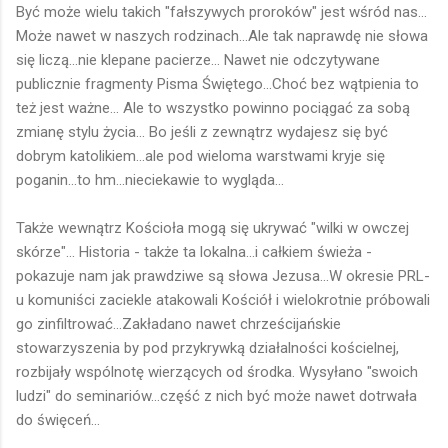
Być może wielu takich "fałszywych proroków" jest wśród nas...
Może nawet w naszych rodzinach...Ale tak naprawdę nie słowa
się liczą...nie klepane pacierze... Nawet nie odczytywane
publicznie fragmenty Pisma Świętego...Choć bez wątpienia to
też jest ważne... Ale to wszystko powinno pociągać za sobą
zmianę stylu życia... Bo jeśli z zewnątrz wydajesz się być
dobrym katolikiem...ale pod wieloma warstwami kryje się
poganin...to hm...nieciekawie to wygląda...
Także wewnątrz Kościoła mogą się ukrywać "wilki w owczej
skórze"... Historia - także ta lokalna...i całkiem świeża -
pokazuje nam jak prawdziwe są słowa Jezusa...W okresie PRL-
u komuniści zaciekle atakowali Kościół i wielokrotnie próbowali
go zinfiltrować...Zakładano nawet chrześcijańskie
stowarzyszenia by pod przykrywką działalności kościelnej,
rozbijały wspólnotę wierzących od środka. Wysyłano "swoich
ludzi" do seminariów...część z nich być może nawet dotrwała
do święceń...