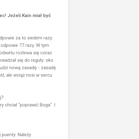
ec! Jeżeli Kain miał być
odpowie za to siedem razy.
 odpowie 77 razy. W tym
a odwetu rozlewa się coraz
owadzał się do reguły: oko
udzi nową zasadę - zasadę
ół, ale wciąż nosi w sercu
j?
y chciał "poprawić Boga". I
 puenty: Należy