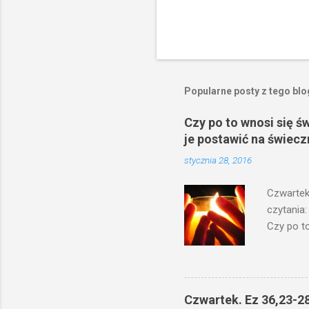
Popularne posty z tego bl
Czy po to wnosi się ś
je postawić na świecz
stycznia 28, 2016
Czwartek
czytania:
Czy po to
na świecz
niechaj s
odmierzą
ma. W dzi
Czwartek. Ez 36,23-28