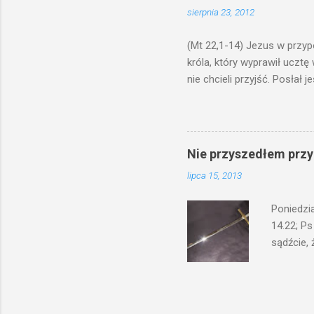
by je po
sierpnia 23, 2012
bowiem ni
znana...A 
(Mt 22,1-14) Jezus w przyp
króla, który wyprawił ucztę
nie chcieli przyjść. Posła
woły i tuczne zwierzęta pobi
swoje pole, drugi do swego k
gniewem. Posłał swe wojska
wprawdzie jest gotowa, lecz 
Nie przyszedłem przyn
których spotkacie. Słudzy ci
lipca 15, 2013
biesiadnikami. Wszedł król, ż
Poniedzi
14.22; Ps
sądźcie, 
przyszed
człowieka
syna lub 
jest Mnie