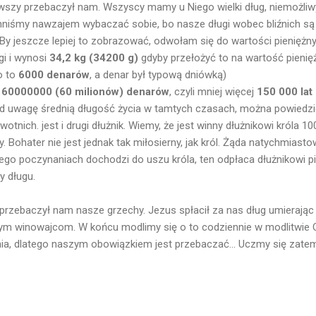
wszy przebaczył nam. Wszyscy mamy u Niego wielki dług, niemożliwy
nniśmy nawzajem wybaczać sobie, bo nasze długi wobec bliźnich są 
 By jeszcze lepiej to zobrazować, odwołam się do wartości pieniężny
gi i wynosi
34,2 kg (34200 g)
gdyby przełożyć to na wartość pienię
o to
6000 denarów
, a denar był typową dniówką)
o 60000000 (60 milionów) denarów
, czyli mniej więcej
150 000 lat
od uwagę średnią długość życia w tamtych czasach, można powiedzie
nich. jest i drugi dłużnik. Wiemy, że jest winny dłużnikowi króla 10
 Bohater nie jest jednak tak miłosierny, jak król. Żąda natychmiasto
ego poczynaniach dochodzi do uszu króla, ten odpłaca dłużnikowi 
y długu.
przebaczył nam nasze grzechy. Jezus spłacił za nas dług umierając 
m winowajcom. W końcu modlimy się o to codziennie w modlitwie O
a, dlatego naszym obowiązkiem jest przebaczać... Uczmy się zatem