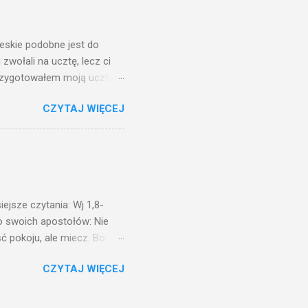
na świeczniku? Nie ma
świetle jest nam dobrze
ieskie podobne jest do
zwołali na ucztę, lecz ci
przygotowałem moją ucztę:
 to i poszli: jeden na
CZYTAJ WIĘCEJ
. Na to król uniósł się
ł swoim sługom: Uczta
ście na ucztę wszystkich,
obrych. I sala zapełniła się
ejsze czytania: Wj 1,8-
do swoich apostołów: Nie
ć pokoju, ale miecz. Bo
i będą nieprzyjaciółmi
CZYTAJ WIĘCEJ
st Mnie godzien. I kto kocha
rzyża, a idzie za Mną, nie
cie z mego powodu, znajdzie