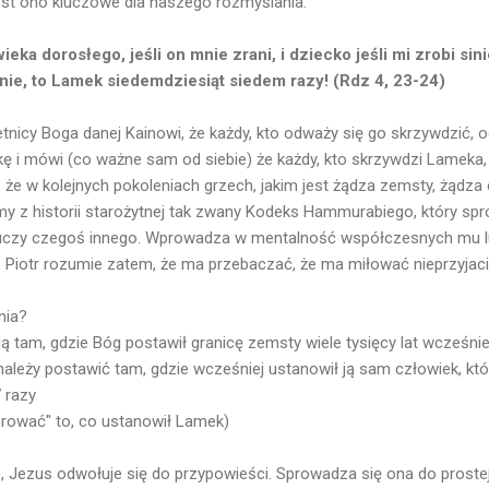
est ono kluczowe dla naszego rozmyślania.
ka dorosłego, jeśli on mnie zrani, i dziecko jeśli mi zrobi sini
ie, to Lamek siedemdziesiąt siedem razy! (Rdz 4, 23-24)
tnicy Boga danej Kainowi, że każdy, kto odważy się go skrzywdzić, 
ę i mówi (co ważne sam od siebie) że każdy, kto skrzywdzi Lameka,
, że w kolejnych pokoleniach grzech, jakim jest żądza zemsty, żądz
amy z historii starożytnej tak zwany Kodeks Hammurabiego, który spr
 uczy czegoś innego. Wprowadza w mentalność współczesnych mu l
. Piotr rozumie zatem, że ma przebaczać, że ma miłować nieprzyjaci
nia?
ą tam, gdzie Bóg postawił granicę zemsty wiele tysięcy lat wcześnie
ależy postawić tam, gdzie wcześniej ustanowił ją sam człowiek, któr
 razy
rować" to, co ustanowił Lamek)
e, Jezus odwołuje się do przypowieści. Sprowadza się ona do prostej