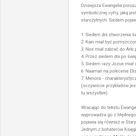
Dzisiejsza Ewangelia porus
symbolicznej cyfry, jaką je
starożytnych. Siedem pojawi
1. Siedem dni stworzenia św
2. Kain miał być pomszczo
3. Noe miał zabrać do Arki
4. Przez siedem dni po święc
5. Siedem razy Jozue miał o
6. Naaman na polecenie Eli
7. Menora - charakterystyc
(oczywiście przykładów jes
tu wszystkie)
Wracając do tekstu Ewangel
wyprowadza go z błędnego 
pojawia się również w Sta
Jednym z bohaterów Księgi 