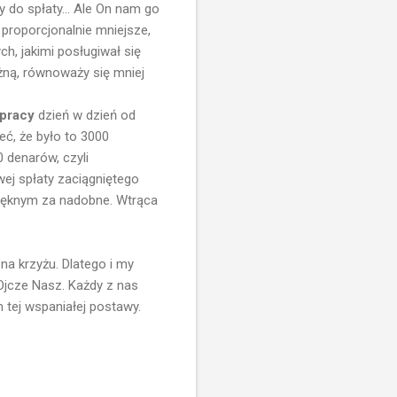
 do spłaty... Ale On nam go
proporcjonalnie mniejsze,
ch, jakimi posługiwał się
żną, równoważy się mniej
 pracy
dzień w dzień od
ć, że było to 3000
0 denarów, czyli
wej spłaty zaciągniętego
pięknym za nadobne. Wtrąca
na krzyżu. Dlatego i my
jcze Nasz. Każdy z nas
 tej wspaniałej postawy.