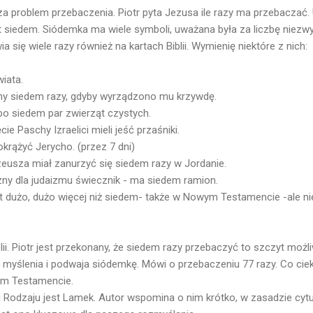
za problem przebaczenia. Piotr pyta Jezusa ile razy ma przebaczać.
st siedem. Siódemka ma wiele symboli, uważana była za liczbę niezwy
a się wiele razy również na kartach Biblii. Wymienię niektóre z nich:
iata.
ny siedem razy, gdyby wyrządzono mu krzywdę.
 po siedem par zwierząt czystych.
ie Paschy Izraelici mieli jeść przaśniki.
krążyć Jerycho. (przez 7 dni)
zeusza miał zanurzyć się siedem razy w Jordanie.
zny dla judaizmu świecznik - ma siedem ramion.
t dużo, dużo więcej niż siedem- także w Nowym Testamencie -ale ni
ii. Piotr jest przekonany, że siedem razy przebaczyć to szczyt możl
myślenia i podwaja siódemkę. Mówi o przebaczeniu 77 razy. Co ciek
rym Testamencie.
Rodzaju jest Lamek. Autor wspomina o nim krótko, w zasadzie cytu