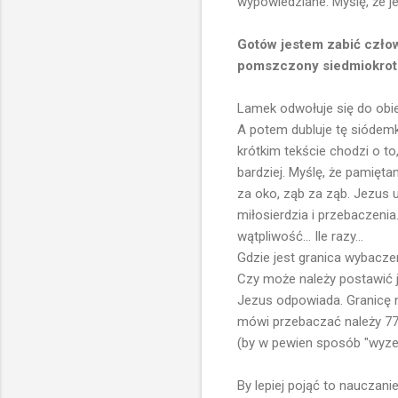
wypowiedziane. Myślę, że j
Gotów jestem zabić człowie
pomszczony siedmiokrotn
Lamek odwołuje się do obie
A potem dubluje tę siódemk
krótkim tekście chodzi o to
bardziej. Myślę, że pamięt
za oko, ząb za ząb. Jezus
miłosierdzia i przebaczenia
wątpliwość... Ile razy...
Gdzie jest granica wybacze
Czy może należy postawić j
Jezus odpowiada. Granicę n
mówi przebaczać należy 77
(by w pewien sposób "wyze
By lepiej pojąć to nauczani