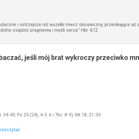
Przejdź do głównej zawartości
uteczne i ostrzejsze niż wszelki miecz obosieczny, przenikające aż 
zdolne osądzić pragnienia i myśli serca.” Hbr 4,12
baczać, jeśli mój brat wykroczy przeciwko mn
. 34-43; Ps 25 (24), 4-5. 6 i 7bc. 8-9); Mt 18, 21-35
przeczytać.