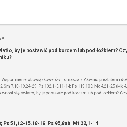
oga
wiatło, by je postawić pod korcem lub pod łóżkiem? Czy
niku?
 Wspomnienie obowiązkowe św. Tomasza z Akwinu, prezbitera i dokt
 2 Sm 7,18-19.24-29; Ps 132,1-5.11-14; Ps 119,105; Mk 4,21-25 (Mk 4
 wnosi się światło, by je postawić pod korcem lub pod łóżkiem? Czy 
niku? Nie ma bowiem nic ukrytego, co by nie miało wyjść na jaw. Kt
łucha. I mówił im: Uważajcie na to, czego słuchacie. Taką samą miarą
 wam i jeszcze wam dołożą. Bo kto ma, temu będzie dane; a kto nie
siejszym fragmencie z Ewangelii Jezus kontynuuje przypowieści.... C
; Ps 51,12-15.18-19; Ps 95,8ab; Mt 22,1-14