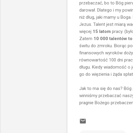
przebaczać, bo to Bóg pier
darował. Dlatego i my powi
niż dług, jaki mamy u Boga.
Jezus. Talent jest miarą wa
więcej
15 latom
pracy. (był
Zatem
10 000 talentów t
świtu do zmroku. Biorąc p
finansowych wyroków dożywot
równowartość 100 dni pracy.
długu. Kiedy wiadomość o j
go do więzienia i żąda spłat
Jak to ma się do nas? Bóg 
winniśmy przebaczać naszy
pragnie Bożego przebaczeni