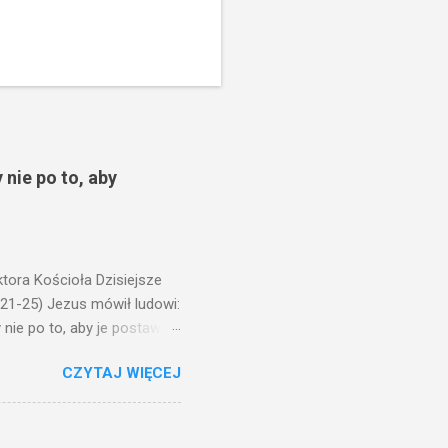
 nie po to, aby
ora Kościoła Dzisiejsze
,21-25) Jezus mówił ludowi:
nie po to, aby je postawić
o ma uszy do słuchania,
CZYTAJ WIĘCEJ
, jaką wy mierzycie,
 ma, pozbawią go i tego, co
zy po to wnosi się światło,